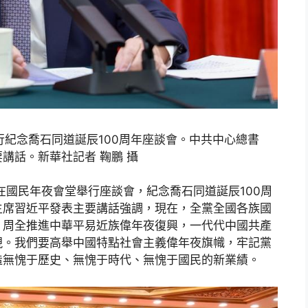
行紀念喬石同道誕辰100周年座談會。中共中心總書
講話。新華社記者 鞠鵬 攝
午在國民年夜會堂舉行座談會，紀念喬石同道誕辰100周
主席習近平發表主要講話強調，現在，全黨全國各族國
、周全推進中華平易近族偉年夜復興，一代代中國共產
現。我們要高舉中國特點社會主義偉年夜旗幟，牢記黨
造無愧于歷史、無愧于時代、無愧于國民的新業績。