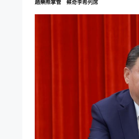
趙樂際掌管 蔡奇李希列席