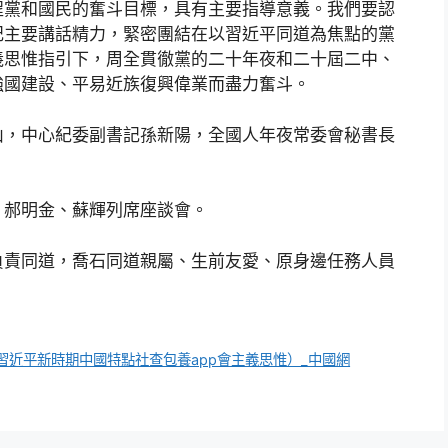
程黨和國民的奮斗目標，具有主要指導意義。我們要認
記主要講話精力，緊密團結在以習近平同道為焦點的黨
義思惟指引下，周全貫徹黨的二十年夜和二十屆二中、
強國建設、平易近族復興偉業而盡力奮斗。
山，中心紀委副書記孫新陽，全國人年夜常委會秘書長
、郝明金、蘇輝列席座談會。
負責同道，喬石同道親屬、生前友愛、原身邊任務人員
近平新時期中國特點社查包養app會主義思惟）_中國網