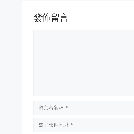
發佈留言
留
言
留
言
者
電
名
子