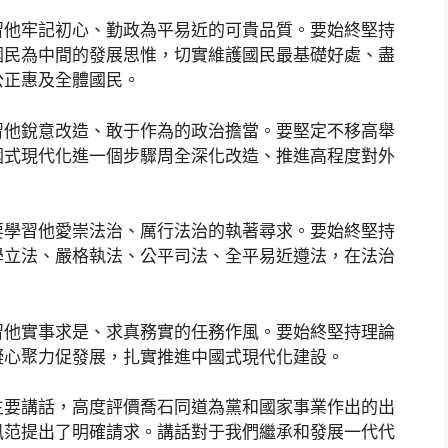
習他牢記初心、勤政為平易近的可貴品質。要始終堅持
國民為中間的發展思惟，切實維護國民最基礎好處、盡
公正惠及全體國民。
習他銳意改造、敢于作為的政治擔當。要堅定不移高舉
國式現代化進一個步驟周全深化改造、推進高程度對外
要學習他愛崇法治、厲行法治的執著尋求。要始終堅持
學立法、嚴格執法、公平司法、全平易近遵法，在法治
習他實事求是、求真務實的任務作風。要始終堅持理論
凝心聚力促發展，扎實推進中國式現代化建設。
主要講話，高度評價喬石同道為黨和國家事業作出的出
風范提出了明確請求。講話對于我們繼承和發展一代代