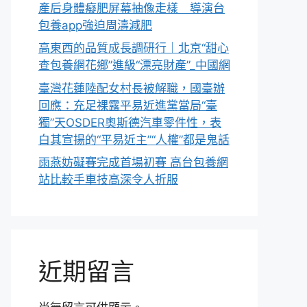
產后身體癡肥屏幕抽像走樣 導演台
包養app強迫周濤減肥
高東西的品質成長調研行｜北京“甜心
查包養網花鄉”進級“漂亮財產”_中國網
臺灣花蓮陸配女村長被解職，國臺辦
回應：充足裸露平易近進黨當局“臺
獨”天OSDER奧斯德汽車零件性，表
白其宣揚的“平易近主”“人權”都是鬼話
雨燕妨礙賽完成首場初賽 高台包養網
站比較手車技高深令人折服
近期留言