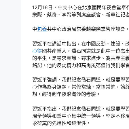
12月16日，中共中心在北京國民年夜會堂舉
樂際、蔡奇、李希等列席座談會。新華社記者
中
包養
共中心政治局常委趙樂際掌管座談會
習近平在講話中指出，在中國反動、建設、
心得
國共產黨人，喬石同道就是此中一位杰
的平生，是尋求真諦、尋求進步、為共產主
銘記，他的反動精力和高尚風范值得我們學
習近平強調，我們紀念喬石同道，就是要學
心作為終身課題，常修常煉、常悟常進，始
想，經得起年夜浪淘沙的考驗。
習近平指出，我們紀念喬石同道，就是要學
周全領導和黨中心集中統一領導，堅定不移
永葆黨的先進性和純潔性。