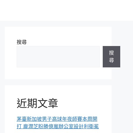
搜尋
搜
尋
近期文章
茅臺新加坡男子高球年夜師賽本周開
打 龐潤芝盼勝億嵐辦公室設計利衛冕