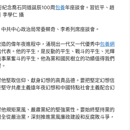
行紀念喬石同道誕辰100周
包養
年座談會。習近平、趙
 李學仁 攝
，中共中心政治局常委蔡奇、李希列席座談會。
改造的偉年夜進程中，涌現出一代又一代優秀中
包養網
出代表。他的平生，是反動的平生、戰斗的平生、光輝
義事業奮斗的平生。他為黨和國民樹立的功績值得我們
習。
習他堅取信仰、獻身幻想的高貴品德。要把堅定幻想信
終堅守共產主義遠年夜幻想和中國特點社會主義配合幻
習他規矩黨風、嚴肅黨紀的堅強黨性。要始終堅持黨的
周全從嚴治黨，深刻推進黨風廉政建設和反腐敗斗爭，