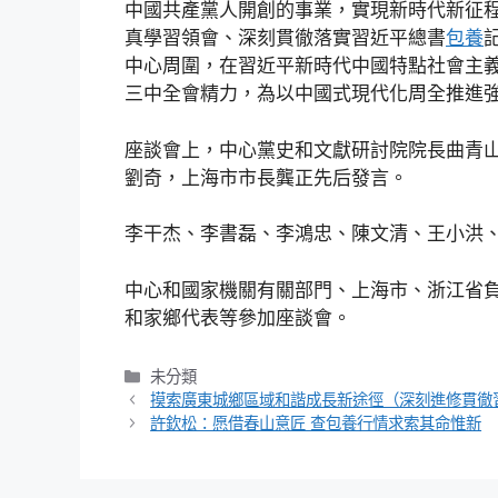
中國共產黨人開創的事業，實現新時代新征
真學習領會、深刻貫徹落實習近平總書
包養
中心周圍，在習近平新時代中國特點社會主
三中全會精力，為以中國式現代化周全推進
座談會上，中心黨史和文獻研討院院長曲青
劉奇，上海市市長龔正先后發言。
李干杰、李書磊、李鴻忠、陳文清、王小洪
中心和國家機關有關部門、上海市、浙江省
和家鄉代表等參加座談會。
分
未分類
類
摸索廣東城鄉區域和諧成長新途徑（深刻進修貫徹習
許欽松：愿借春山意匠 查包養行情求索其命惟新