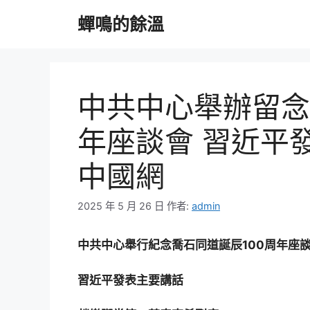
跳
蟬鳴的餘溫
至
主
要
內
容
中共中心舉辦留念
年座談會 習近平
中國網
2025 年 5 月 26 日
作者:
admin
中共中心舉行紀念喬石同道誕辰100周年座
習近平發表主要講話