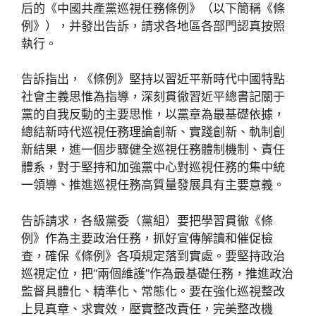
后的《中國共產黨巡視任務條例》（以下簡稱《條
例》），并發出告訴，請求各地區各部門認真按照
執行。
告訴指出，《條例》堅持以習近平新時代中國特點
社會主義思惟為指導，深刻貫徹習近平總書記關于
黨的自我反動的主要思惟，以黨章為最基礎依據，
總結新時代巡視任務理論創新、實踐創新、軌制創
新結果，進一個步驟健全巡視任務體制機制、責任
體系，對于堅持和加強黨中心對巡視任務的集中統
一領導、推進巡視任務高質量發展具有主要意義。
告訴請求，各級黨委（黨組）要把學習貫徹《條
例》作為主要政治任務，抓好宣傳解讀和催促檢
查，確保《條例》各項規定落到實處。要堅持政治
巡視定位，把“兩個維護”作為最基礎任務，推進政治
監督具體化、精準化、常態化。要在強化巡視整改
上見真章、求實效，壓實整改責任，完美整改機