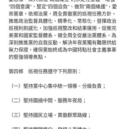
“四個意識”、堅定“四個自負”、做到“兩個維護”，愛
崇黨章，依規治黨，周全貫徹黨的巡視任務方針，
推進政治監督具體化、精準化、常態化，發揮政治
巡視利劍感化，加強巡視整改和結果運用，促進完
美黨和國家監督體系、健全周全從嚴治黨體系，為
深刻推進黨的自我反動、解決年夜黨獨有難題供給
無力保證，確保黨始終成為中國特點社會主義事業
的堅強領導焦點。
第四條 巡視任務遵守下列原則：
（一）堅持黨中心集中統一領導、分級負責；
（二）堅持圍繞中間、服務年夜局；
（三）堅持國民立場、貫徹群眾路線；