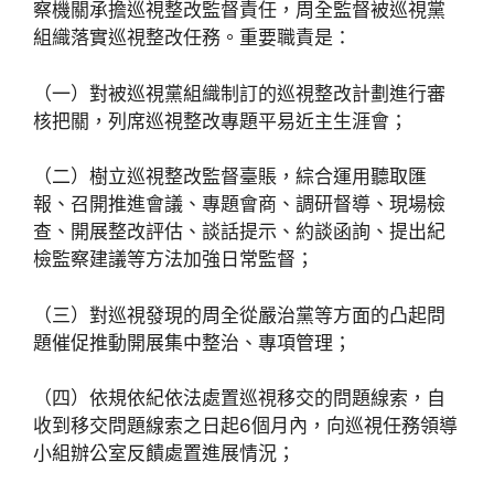
察機關承擔巡視整改監督責任，周全監督被巡視黨
組織落實巡視整改任務。重要職責是：
（一）對被巡視黨組織制訂的巡視整改計劃進行審
核把關，列席巡視整改專題平易近主生涯會；
（二）樹立巡視整改監督臺賬，綜合運用聽取匯
報、召開推進會議、專題會商、調研督導、現場檢
查、開展整改評估、談話提示、約談函詢、提出紀
檢監察建議等方法加強日常監督；
（三）對巡視發現的周全從嚴治黨等方面的凸起問
題催促推動開展集中整治、專項管理；
（四）依規依紀依法處置巡視移交的問題線索，自
收到移交問題線索之日起6個月內，向巡視任務領導
小組辦公室反饋處置進展情況；