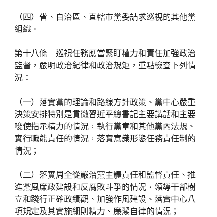
（四）省、自治區、直轄市黨委請求巡視的其他黨
組織。
第十八條 巡視任務應當緊盯權力和責任加強政治
監督，嚴明政治紀律和政治規矩，重點檢查下列情
況：
（一）落實黨的理論和路線方針政策、黨中心嚴重
決策安排特別是貫徹習近平總書記主要講話和主要
唆使指示精力的情況，執行黨章和其他黨內法規、
實行職能責任的情況，落實意識形態任務責任制的
情況；
（二）落實周全從嚴治黨主體責任和監督責任、推
進黨風廉政建設和反腐敗斗爭的情況，領導干部樹
立和踐行正確政績觀、加強作風建設、落實中心八
項規定及其實施細則精力、廉潔自律的情況；