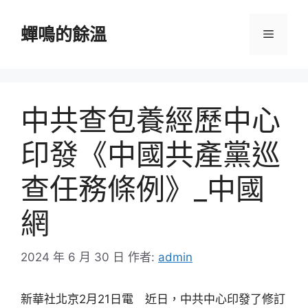
跳
至
蟬鳴的餘溫
選
主
要
單
內
容
中共查包養經歷中心
印發《中國共產黨巡
查任務條例》_中國
網
2024 年 6 月 30 日
作者:
admin
新華社北京2月21日電 近日，中共中心印發了修訂