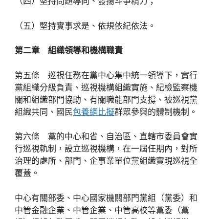
（四）堅持問題導向、發揚斗爭精力；
（五）堅持實事求是、依規依紀依法。
第二章 組織領導和機構職責
第五條 巡視任務在黨中心集中統一領導下，實行
黨組織分級負責、巡視機構組織實施、紀檢監察機
關和組織部門協助、有關職能部門支撐、被巡視黨
組織共同、國民
包養網比擬
群眾參與的體制機制。
第六條 黨的中心和省、自治區、直轄市委員會實
行巡視軌制，設立巡視機構，在一屆任期內，對所
治理的處所、部門、企事業單位黨組織實現巡視全
覆蓋。
中心有關部委、中心國家機關部門黨組（黨委）和
中管金融企業、中管企業、中管高校等黨委（黨