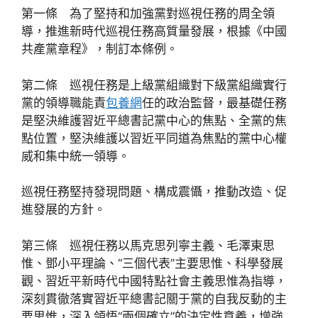
第一條 為了堅持和加強黨對巡視任務的周全領
導，推進新時代巡視任務高質量發展，根據《中國
共產黨章程》，制訂本條例。
第二條 巡視任務是上級黨組織對下級黨組織實行
黨的領導職能責
包養網
任的政治監督，最基礎任務
是堅決維護習近平總書記黨中心的焦點、全黨的焦
點位置，堅決維護以習近平同道為焦點的黨中心權
威和集中統一領導。
巡視任務堅持發現問題、構成震懾，推動改造、促
進發展的方針。
第三條 巡視任務以馬克思列寧主義、毛澤東思
惟、鄧小平理論、“三個代表”主要思惟、科學發展
觀、習近平新時代中國特點社會主義思惟為指導，
深刻貫徹落實習近平總書記關于黨的自我反動的主
要思惟，深入領悟“兩個確立”的決定性意義，增強