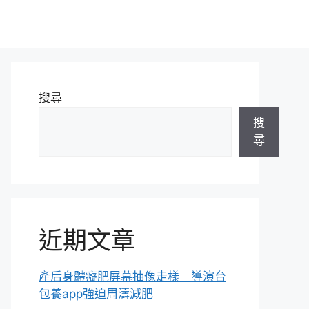
搜尋
搜
尋
近期文章
產后身體癡肥屏幕抽像走樣 導演台
包養app強迫周濤減肥