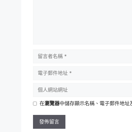
留
言
者
電
名
子
稱
郵
個
件
人
地
網
在
瀏覽器
中儲存顯示名稱、電子郵件地址
址
站
網
址