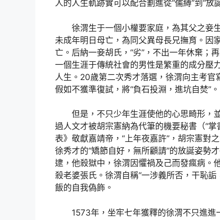
人的人生軌跡實可以配合劃進從“儒縛”到“放
徐渭生于一個小權要家庭，為其父之妾
未成年明日母亡，為同父異母長兄撫育。因家
亡。后納一妾胡氏，“劣”，不出一年休棄；
一個生涯于傳統社會的男性是繁重的成分壓力
人生。20歲第二次秀才落選，徐渭向主考官
假如不獲準復試，將“負石投淵，進坑自焚”
但是，不只少年生涯使他的心思畸形，
過人文才被胡宗憲納為代筆的機要秘書（“掌
表》敬獻嘉靖帝，“上年夜嘉許”，胡宗憲對
徐秀才的“矯節自好，無所顧請”的放誕姿勢才
逮，他殺獄中，徐渭因懼禍及己而發瘋病。他
殺老婆張氏。徐渭自稱“一涉義所否，干恥詬
飯的自我偽飾。
1573年，坐牢七年獲釋的徐渭不只進