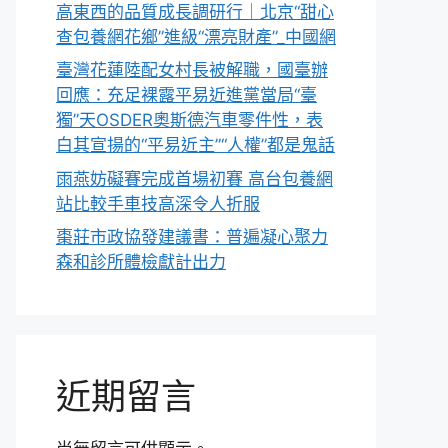
高東西的品質成長調研行｜北京“甜心
查包養網花鄉”進級“漂亮財產”_中國網
臺灣花蓮陸配女村長被解職，國臺辦
回應：充足裸露平易近進黨當局“臺
獨”天OSDER奧斯德汽車零件性，表
白其宣揚的“平易近主”“人權”都是鬼話
雨燕妨礙賽完成首場初賽 高台包養網
站比較手車技高深令人折服
棗莊市政協發建議書：普遍凝心聚力
森和診所體檢獻計出力
近期留言