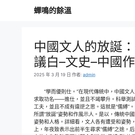
跳
蟬鳴的餘溫
至
主
要
內
容
中國文人的放誕：
議白–文史–中國
2025 年 3 月 19 日
作者:
admin
“學而優則仕。”在現代傳統中，中國文
求取功名——進仕，並且不竭攀升。科舉測
工夫，並且不成有違逆之思。這就是“儒縛”
所謂“放誕”姿勢和作風示人。是以，傳統中
姿勢和人格。詳細看，文人各有遭受和姿勢
上，年夜致表示出前半生尋求“儒縛”之途，