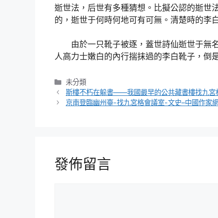
逝世法，后世有多種猜想。比擬公認的逝世
的，逝世于何時何地可有可無。清楚時的李
由於一只靴子被逐，蓋世詩仙逝世于無
人高力士嫩白的內行揣抹過的李白靴子，倒
分
未分類
類
斯樓不朽在躲書——我國最早的公共藏書樓找九宮
京南登臨幽州臺-找九宮格會議室-文史–中國作家
發佈留言
留
言