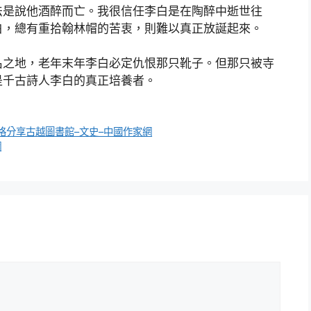
法是說他酒醉而亡。我很信任李白是在陶醉中逝世往
白，總有重拾翰林帽的苦衷，則難以真正放誕起來。
名之地，老年末年李白必定仇恨那只靴子。但那只被寺
是千古詩人李白的真正培養者。
格分享古越圖書館–文史–中國作家網
網