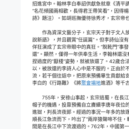
招進宮中。翰林李白奉詔供獻急就章《清平
“名花傾國兩相歡，長得君王帶笑看”，因得
詩》題注）。如胡巡撫優待徐秀才，玄宗帝
作為資深文藝分子，玄宗天子對于文人
說新語》，并且觀賞“任誕篇”。但李詩仙沒
佯狂演成了玄宗帝眼中的真狂。“脫靴門”事
還”。顯然，僅得一年供奉生活，李翰林還沒
捏過度的“厭棧”姿勢，就被放還了。42歲合
以，被放還的李詩人心中是不服的。正由於
流，若干個往返中，把原來預備畢生貢獻給
李白的《行路難》《將
聚會場地
進酒》等千古
755年，安祿山事起，玄宗逃蜀，在長
帽子的機遇，投靠預備自立賡續李唐年夜位
進獄，判長流夜郞。經過的事況一年多的放逐
順長江急流而下，吟出了“兩岸猿聲啼不住，
間是在長江中下流渡過的。762年，中國第