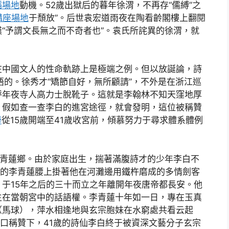
蹈場地
動機。52歲出獄后的暮年徐渭，不再存“儒縛”之
講座場地
于頹放”。后世袁宏道雨夜在陶看齡閣樓上翻閱
“予謂文長無之而不奇者也”。袁氏所詫異的徐渭，就
在中國文人的性命軌跡上是極端之例。但以放誕論，詩
語的。徐秀才“矯節自好，無所顧請”，不外是在浙江巡
呼年夜寺人高力士脫靴子。這就是李翰林不知天窪地厚
，假如查一查李白的進宮途徑，就會發明，這位被稱贊
學
從15歲開端至41歲收宮前，傾慕努力于尋求體系體例
縣青蓮鄉。由於家庭出生，揣著滿腹詩才的少年李白不
5歲的李青蓮腰上掛著他在河灘邊用鐵杵磨成的多情劍客
于15年之后的三十而立之年離開年夜唐帝都長安。他
主在當朝宮中的話語權。李青蓮十年如一日，專在玉真
（馬球），萍水相逢地與玄宗胞妹在水窮處共看云起
交口稱贊下，41歲的詩仙李白終于被資深文藝分子玄宗