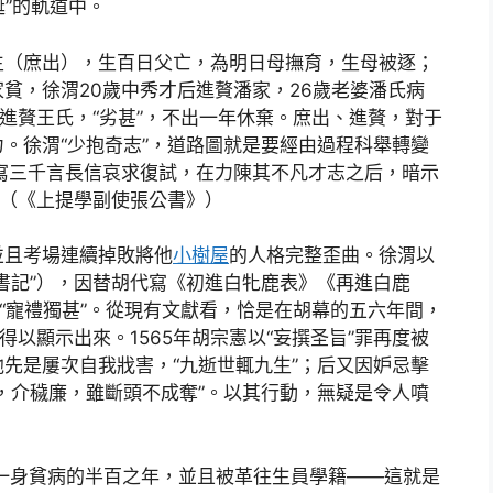
誕”的軌道中。
生（庶出），生百日父亡，為明日母撫育，生母被逐；
貧，徐渭20歲中秀才后進贅潘家，26歲老婆潘氏病
再進贅王氏，“劣甚”，不出一年休棄。庶出、進贅，對于
。徐渭“少抱奇志”，道路圖就是要經由過程科舉轉變
寫三千言長信哀求復試，在力陳其不凡才志之后，暗示
。（《上提學副使張公書》）
並且考場連續掉敗將他
小樹屋
的人格完整歪曲。徐渭以
書記”），因替胡代寫《初進白牝鹿表》《再進白鹿
之“寵禮獨甚”。從現有文獻看，恰是在胡幕的五六年間，
得以顯示出來。1565年胡宗憲以“妄撰圣旨”罪再度被
先是屢次自我戕害，“九逝世輒九生”；后又因妒忌擊
，介穢廉，雖斷頭不成奪”。以其行動，無疑是令人噴
進一身貧病的半百之年，並且被革往生員學籍——這就是