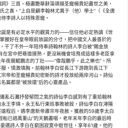
調詞》三首，極盡艷華辭藻頌揚圣寵楊貴妃盡世之美，
楊氏之喜，“上自是顧李翰林尤異于（他）學士”（《全唐
也待李詩人以特殊恩寵。
放誕是有必定水平的觀賞力的——信任他必定熟讀《世
有掌握好在皇帝眼前放誕的分寸，把中國文人最善於的
發，干了不外一年陪侍奉詩翰林的詩人李白被“賜金放
有在宮中把巷道摸熟，更沒無機會培育成這樣多老臣拿
法年夜展鯤鵬志的丁壯——“偉哉鵬乎，此之樂也”。所
不服，憤激填胸，前翰林李白從長江下游跑到長江下
玄宗帝和圣寵楊貴妃密斯的詩才投放給兩岸河山。詩仙
名篇都是“被放還”后的心靈產品。
江邊亂石灘抒發郁悶之氣的詩仙李白感到有了重拾翰林
的永王李璘。永王私行東巡事敗被殺，詩仙李白在潯陽
遠程后，遇李唐新帝肅宗年夜赦。獲赦的59歲李太白
輕船已過萬重山”的天鵝盡唱。老年末年李白的最后時
一豪邁詩人李白在窮困寂寞中逝世往，享年61歲。他的