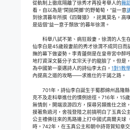
從軌制上徹底隔離了徐秀才再投考舉人的
舞
看，自以為是“閑拋閑擲”的野葡萄，“益一意
到徐渭暮年所撰《四聲猿》，詫異莫名，高嘆
是這個“益一意于頹放”的暮年徐渭。
科舉八試不第、病狂殺妻，徐渭的人生
仙李白是45歲殺妻前的秀才徐渭不成同日而
撫的幕下做姿勢。李青蓮倒是在皇帝宮中醉
地打資深文藝分子玄宗天子的龍臉了。但是
為中國第一豪邁詩人的詩仙李太白，
1對1教
內提高之道的攻略——求進仕的干謁之路。
701年，詩仙李白誕生于蜀郡綿州昌隆
克不及走科舉進仕的慣例途徑。716年，1
無情劍，開端浪游四方，探尋另類進仕之途，
摸著魚過河，舍筏登陸之前搞明白了玉真公
公主禮佛往來的馬路邊上打中國式高爾夫球
時。742年，在玉真公主和朝中詩哥賀知章