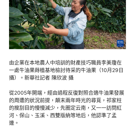
由企業在本地農人中培訓的財產技巧職員李美瓊在
一處牛油果蒔植基地檢討待采的牛油果（10月29日
攝）。新華社記者 陳欣波 攝
從2005年開端，經由過程反復對照合適牛油果發展
的周遭的狀況前提，顛末兩年時光的尋覓，祁家柱
的搜刮目的慢慢減少，先圈定云南，又一一訪問紅
河、保山、玉溪、西雙版納等地后，他認準了孟
連。