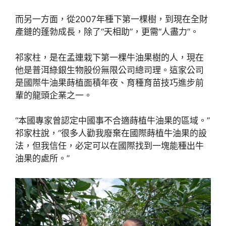
而另一方面，從2007年種下第一棵樹，到現在全財
產鏈的蓬勃成長，除了“天相助”，更需“人盡力”。
祁家柱，是在孟連栽下第一棵牛油果樹的人，現在
他是普洱綠銀生物股份無限公司總司理。這家公司
是國際牛油果蒔植面積年夜、育種育苗技巧進步前
輩的龍頭企業之一。
“本國專家曾認定中國事不合適蒔植牛油果的區域。”
祁家柱說，“很多人勸我廢棄在國際蒔植牛油果的設
法，但我信任，必定可以在國際找到一塊能種出牛
油果的處所。”