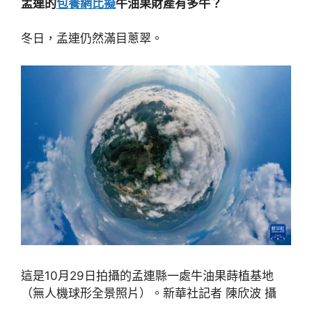
孟連的
包養網比擬
牛油果財產有多牛？
冬日，孟連仍然滿目蔥翠。
這是10月29日拍攝的孟連縣一處牛油果蒔植基地
（無人機球形全景照片）。新華社記者 陳欣波 攝