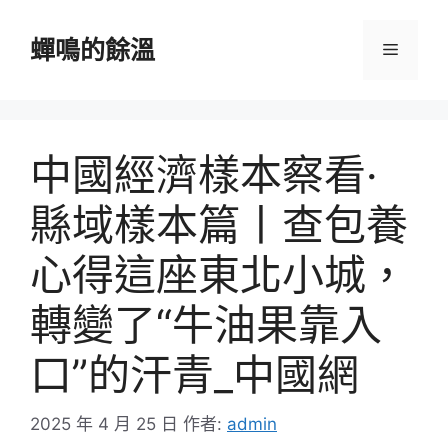
跳
至
蟬鳴的餘溫
選
主
要
單
內
容
中國經濟樣本察看·
縣域樣本篇丨查包養
心得這座東北小城，
轉變了“牛油果靠入
口”的汗青_中國網
2025 年 4 月 25 日
作者:
admin