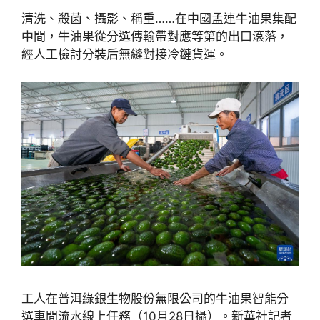
清洗、殺菌、攝影、稱重……在中國孟連牛油果集配
中間，牛油果從分選傳輸帶對應等第的出口滾落，
經人工檢討分裝后無縫對接冷鏈貨運。
工人在普洱綠銀生物股份無限公司的牛油果智能分
選車間流水線上任務（10月28日攝）。新華社記者