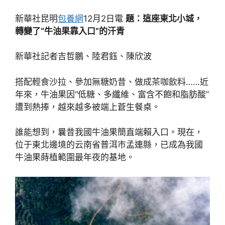
新華社昆明
包養網
12月2日電
題：這座東北小城，
轉變了“牛油果靠入口”的汗青
新華社記者吉哲鵬、陸君鈺、陳欣波
搭配輕食沙拉、參加無糖奶昔、做成茶咖飲料……近
年來，牛油果因“低糖、多纖維、富含不飽和脂肪酸”
遭到熱捧，越來越多被端上蒼生餐桌。
誰能想到，曩昔我國牛油果簡直端賴入口。現在，
位于東北邊境的云南省普洱市孟連縣，已成為我國
牛油果蒔植範圍最年夜的基地。