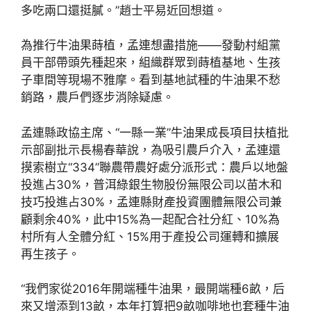
多吃兩口還挺膩。”趙士平易近回想道。
為推行牛油果蒔植，孟連想盡措施——發動村組黨
員干部帶頭先種起來，組織群眾到蒔植基地、生孩
子車間等現場不雅摩。看到基地試種的牛油果不愁
銷路，農戶們逐步消除疑慮。
孟連縣政協主席、“一縣一業”牛油果成長項目扶植批
示部副批示長楊春華說，為吸引農戶介入，孟連還
摸索樹立“334”聯農帶農好處分派形式：農戶以地盤
投進占30%，普洱綠銀生物股份無限公司以苗木和
技巧投進占30%，孟連縣財產投資團體無限公司兼
顧剩余40%，此中15%為一起配合社分紅、10%為
村所有人全體分紅、15%用于產投公司運轉和擴展
再生孩子。
“我們家從2016年開端種牛油果，最開端種6畝，后
來又增添到13畝，本年打算把9畝咖啡地也套種牛油