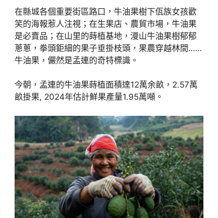
在縣城各個重要街區路口，牛油果樹下佤族女孩歡
笑的海報惹人注視；在生果店、農貿市場，牛油果
是必賣品；在山里的蒔植基地，漫山牛油果樹郁郁
蔥蔥，拳頭鉅細的果子垂掛枝頭，果農穿越林間……
牛油果，儼然是孟連的奇特標識。
今朝，孟連的牛油果蒔植面積達12萬余畝，2.57萬
畝掛果, 2024年估計鮮果產量1.95萬噸。