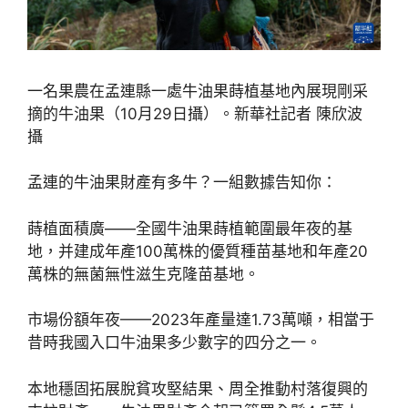
一名果農在孟連縣一處牛油果蒔植基地內展現剛采
摘的牛油果（10月29日攝）。新華社記者 陳欣波
攝
孟連的牛油果財產有多牛？一組數據告知你：
蒔植面積廣——全國牛油果蒔植範圍最年夜的基
地，并建成年產100萬株的優質種苗基地和年產20
萬株的無菌無性滋生克隆苗基地。
市場份額年夜——2023年產量達1.73萬噸，相當于
昔時我國入口牛油果多少數字的四分之一。
本地穩固拓展脫貧攻堅結果、周全推動村落復興的