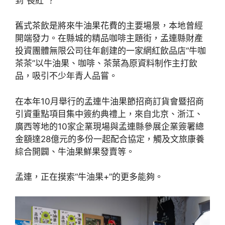
到“長紅”？
舊式茶飲是將來牛油果花費的主要場景，本地曾經
開端發力。在縣城的精品咖啡主題街，孟連縣財產
投資團體無限公司往年創建的一家網紅飲品店“牛咖
茶茶”以牛油果、咖啡、茶葉為原資料制作主打飲
品，吸引不少年青人品嘗。
在本年10月舉行的孟連牛油果節招商訂貨會暨招商
引資重點項目集中簽約典禮上，來自北京、浙江、
廣西等地的10家企業現場與孟連縣參展企業簽署總
金額達28億元的多份一起配合協定，觸及文旅康養
綜合開闢、牛油果鮮果發賣等。
孟連，正在摸索“牛油果+”的更多能夠。