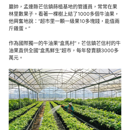
巖帥，孟連縣芒信鎮蒔植基地的管護員，常常在果
林里數果子。看著一棵樹上結了1000多個牛油果，
他興奮地說：“超市里一顆一級果10多塊錢，能值兩
斤雞蛋。”
作為國際獨一的牛油果“盒馬村”，芒信鎮芒信村的牛
油果直供全國“盒馬鮮生”超市，每年發賣額3000多
萬元。