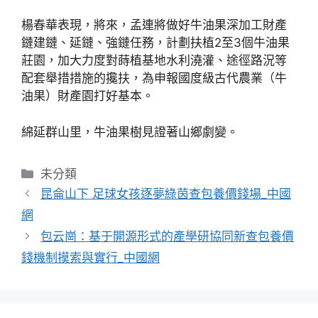
楊春華表現，將來，孟連將做好牛油果深加工財產
鏈建鏈、延鏈、強鏈任務，計劃扶植2至3個牛油果
莊園，加大力度對蒔植基地水利澆灌、途徑路況等
配套舉措措施的攙扶，為申報國度級古代農業（牛
油果）財產園打好基本。
綿延群山里，牛油果樹見證著山鄉劇變。
分
未分類
類
昆侖山下 足球女孩逐夢綠茵查包養價錢場_中國
網
包云崗：基于開源形式的產學研協同新查包養價
錢機制摸索與實行_中國網