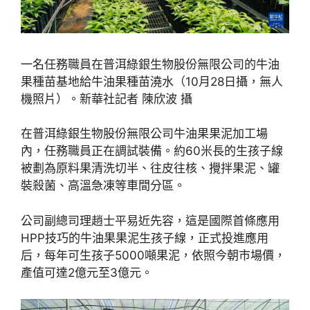
一名任務職員在普洱綠銀生物股份無限公司的牛油
果種苗基地給牛油果種苗澆水（10月28日攝，無人
機照片）。新華社記者 陳欣波 攝
在普洱綠銀生物股份無限公司牛油果果泥加工場
內，任務職員正在調試裝備。約60米長的生孩子線
被劃為原料果清洗切半、往皮往核、攪拌果泥、罐
裝殺菌、高溫急凍等車間分區。
公司副總司理趙士平易近先容，這是國際首條應用
HPP技巧的牛油果果泥生孩子線，正式投進應用
后，每年可生孩子5000噸果泥，依照今朝市場價，
產值可達2億元至3億元。