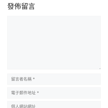
發佈留言
留
言
留
言
者
電
名
子
稱
郵
個
件