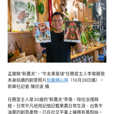
孟連縣“新農夫”、“牛友果星球”任務室主人李偉展現
本身拍攝的創意照片
包養網心得
（10月28日攝）。
新華社記者 陳欣波 攝
任務室主人是30歲的“新農夫”李偉，除往治理蒔
植，日常平凡他用記憶記載果農日常生涯、出售牛
油果的創意產物，已在社交平臺上擁稀有萬粉絲。