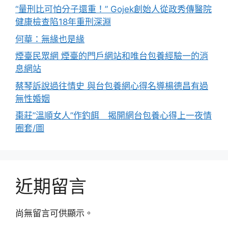
“量刑比可怕分子還重！” Gojek創始人從政秀傳醫院
健康檢查陷18年重刑深淵
何華：無緣也是緣
煙臺民眾網 煙臺的門戶網站和唯台包養經驗一的消
息網站
蔡琴訴說過往情史 與台包養網心得名導楊德昌有過
無性婚姻
棗莊”溫順女人”作釣餌 揭開網台包養心得上一夜情
圈套/圖
近期留言
尚無留言可供顯示。