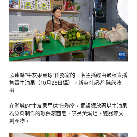
孟連縣“牛友果星球”任務室的一名主播經由過程直播
售賣牛油果（10月28日攝）。新華社記者 陳欣波
攝
在縣城的“牛友果星球”任務室，擺設擺放著以牛油果
為原料制作的環保潔面皂、噴鼻薰燭炬、瓷器等文
創產物。