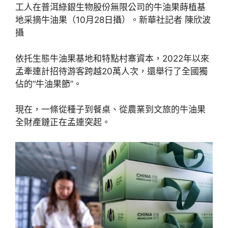
工人在普洱綠銀生物股份無限公司的牛油果蒔植基
地采摘牛油果（10月28日攝）。新華社記者 陳欣波
攝
依托生態牛油果基地和特點村寨資本，2022年以來
孟牽連計招待游客跨越20萬人次，還舉行了全國獨
佔的“牛油果節”。
現在，一條從種子到餐桌、從農業到文旅的牛油果
全財產鏈正在孟連突起。