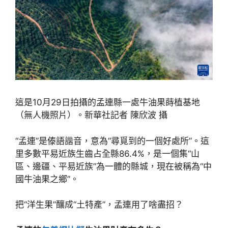
這是10月29日拍攝的孟連縣一處牛油果蒔植基地
（無人機照片）。新華社記者 陳欣波 攝
“孟連”是傣語諧音，意為“尋覓到的一個好處所”。這
里多數平易近族生齒占全縣86.4%，是一個集“山
區、邊疆、平易近族”為一體的縣城，現在被稱為“中
國牛油果之鄉”。
把“洋生果”釀成“土特產”，孟連用了啥盡招？