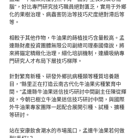
腦”，好比專門研究技巧職員絕對匱乏，實用于外鄉
化的果樹治理、病蟲害防治等技巧尺度絕對滯后等
等。
相較于其他作物，牛油果的蒔植技巧含量較高。孟
連縣財產投資團體無限公司副總司理秦國偉說，將
來將錨定精緻化治理，細化培訓機制，連續吸納專
門研究人才布局下層技巧梯隊。
針對繁育新種、研發外鄉抗病種類等種質培養題
目，“縣里正在打造云南古代化牛油果劣種繁育中
間。”孟連縣牛油果迷信技巧研討中間副主任陳從輝
說，今朝已樹立牛油果迷信技巧研討中間，與國際
外牛油果專家團隊一起配合展開引種、試種、擴種
等研討。
站在安康飲食潮水的市場風口，孟連牛油果若何做