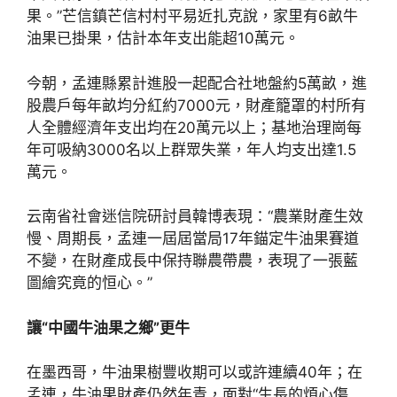
果。”芒信鎮芒信村村平易近扎克說，家里有6畝牛
油果已掛果，估計本年支出能超10萬元。
今朝，孟連縣累計進股一起配合社地盤約5萬畝，進
股農戶每年畝均分紅約7000元，財產籠罩的村所有
人全體經濟年支出均在20萬元以上；基地治理崗每
年可吸納3000名以上群眾失業，年人均支出達1.5
萬元。
云南省社會迷信院研討員韓博表現：“農業財產生效
慢、周期長，孟連一屆屆當局17年錨定牛油果賽道
不變，在財產成長中保持聯農帶農，表現了一張藍
圖繪究竟的恒心。”
讓“中國牛油果之鄉”更牛
在墨西哥，牛油果樹豐收期可以或許連續40年；在
孟連，牛油果財產仍然年青，面對“生長的煩心傷