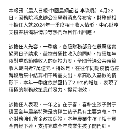
本報訊（農人日報·中國農網記者 李琭璐）4月22
日，國務院消息辦公室舉辦消息發布會，財務部相
干擔任人就2024年一季度相干收入情形、中心財務
支撐春耕備耕情形等熱門題目作出回應。
該擔任人先容，一季度，各級財務部分在嚴厲落實
過緊日子請求、嚴控普通性收入的同時，持續加年
夜對重點範疇收入的保證力度，全國普通公共預算
收入範圍近7萬億元。特殊是，在往年同期疫情防控
轉段后集中結算相干所需支出、舉高收入基數的情
形下，本年一季度依然堅持了2.9%的增加，表現了
積極的財務政策靠前發力、提質增效。
該擔任人表現，一年之計在于春，春耕生孩子對于
穩固全年農業特殊是食糧生孩子具有主要意義。中
心財務強化資金政策保證，本年農業生孩子相干資
金曾經下達，支撐完成全年農業生孩子開門紅。