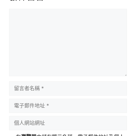
留
言
留
言
者
電
名
子
稱
郵
個
件
人
地
網