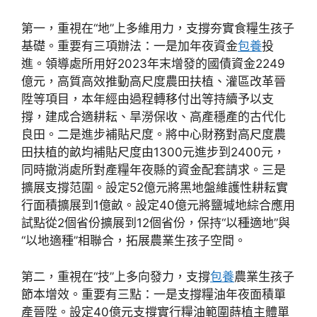
第一，重視在“地”上多維用力，支撐夯實食糧生孩子
基礎。重要有三項辦法：一是加年夜資金
包養
投
進。領導處所用好2023年末增發的國債資金2249
億元，高質高效推動高尺度農田扶植、灌區改革晉
陞等項目，本年經由過程轉移付出等持續予以支
撐，建成合適耕耘、旱澇保收、高產穩產的古代化
良田。二是進步補貼尺度。將中心財務對高尺度農
田扶植的畝均補貼尺度由1300元進步到2400元，
同時撤消處所對產糧年夜縣的資金配套請求。三是
擴展支撐范圍。設定52億元將黑地盤維護性耕耘實
行面積擴展到1億畝。設定40億元將鹽堿地綜合應用
試點從2個省份擴展到12個省份，保持“以種適地”與
“以地適種”相聯合，拓展農業生孩子空間。
第二，重視在“技”上多向發力，支撐
包養
農業生孩子
節本增效。重要有三點：一是支撐糧油年夜面積單
產晉陞。設定40億元支撐實行糧油範圍蒔植主體單