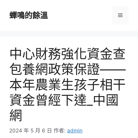
跳
至
蟬鳴的餘溫
選
主
要
單
內
容
中心財務強化資金查
包養網政策保證——
本年農業生孩子相干
資金曾經下達_中國
網
2024 年 5 月 6 日
作者:
admin