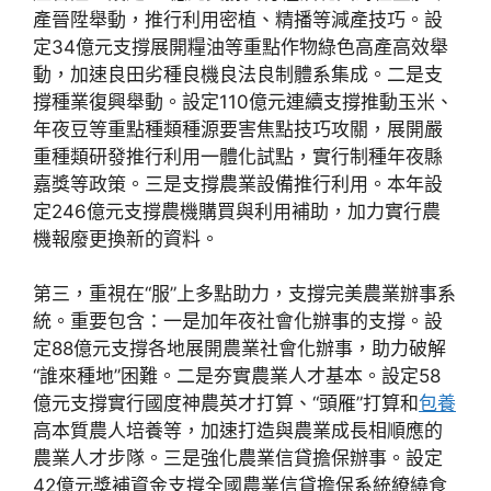
產晉陞舉動，推行利用密植、精播等減產技巧。設
定34億元支撐展開糧油等重點作物綠色高產高效舉
動，加速良田劣種良機良法良制體系集成。二是支
撐種業復興舉動。設定110億元連續支撐推動玉米、
年夜豆等重點種類種源要害焦點技巧攻關，展開嚴
重種類研發推行利用一體化試點，實行制種年夜縣
嘉獎等政策。三是支撐農業設備推行利用。本年設
定246億元支撐農機購買與利用補助，加力實行農
機報廢更換新的資料。
第三，重視在“服”上多點助力，支撐完美農業辦事系
統。重要包含：一是加年夜社會化辦事的支撐。設
定88億元支撐各地展開農業社會化辦事，助力破解
“誰來種地”困難。二是夯實農業人才基本。設定58
億元支撐實行國度神農英才打算、“頭雁”打算和
包養
高本質農人培養等，加速打造與農業成長相順應的
農業人才步隊。三是強化農業信貸擔保辦事。設定
42億元獎補資金支撐全國農業信貸擔保系統繚繞食