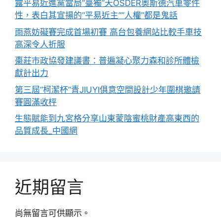
露平易近進黨當局“臺獨”天OSDER奧斯德汽車零件
性，表白其宣揚的“平易近主”“人權”都是鬼話
雨燕妨礙賽完成首場初賽 高台包養網站比較手車技
高深令人折服
棗莊市政協發建議書：普遍凝心聚力森和診所體檢
獻計出力
第三屆“柯潔杯”青JIUYI俱意空間設計少年圍棋邀請
賽圓滿收枰
生態賦能到九宮格分享山東蒙陰蜜桃財產高東西的
品質成長_中國網
近期留言
尚無留言可供顯示。