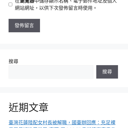
在
瀏覽器
中儲存顯示名稱、電子郵件地址及個人
址
站
網站網址，以供下次發佈留言時使用。
網
址
搜尋
搜尋
近期文章
臺灣花蓮陸配女村長被解職，國臺辦回應：充足裸