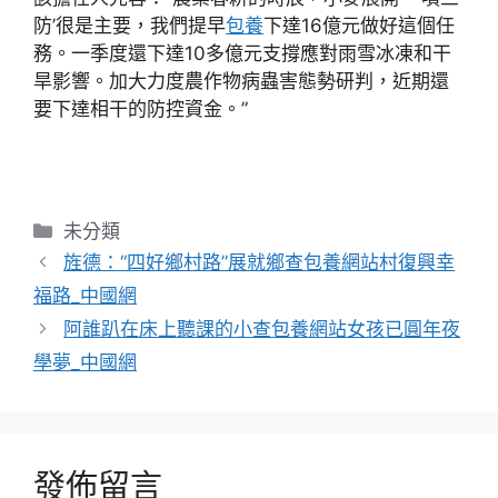
防’很是主要，我們提早
包養
下達16億元做好這個任
務。一季度還下達10多億元支撐應對雨雪冰凍和干
旱影響。加大力度農作物病蟲害態勢研判，近期還
要下達相干的防控資金。”
分
未分類
類
旌德：“四好鄉村路”展就鄉查包養網站村復興幸
福路_中國網
阿誰趴在床上聽課的小查包養網站女孩已圓年夜
學夢_中國網
發佈留言