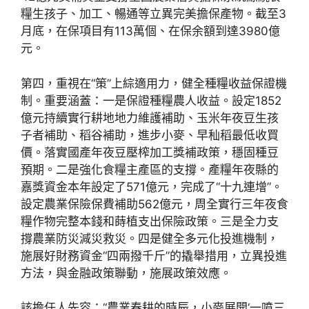
糧生孩子、加工、暢通等立異完美擔保產物。截至3
月底，在保項目有113萬個、在保余額到達3980億
元。
第四，重視在“策”上綜適用力，健全種糧收益保證機
制。重要涵蓋：一是保證種糧農人收益。設定1852
億元持續實行耕地地力維護補助、玉米年夜豆生孩
子者補助、稻谷補助，進步小麥、早秈稻最低收買
價。落實國產年夜豆壓榨加工獎補政策，穩固種豆
預期。二是強化食糧主產區的支撐。產糧年夜縣的
嘉獎資金本年設定了571億元，完成了“十九連增”。
設定農業保險保費補助562億元，周全實行三年夜食
糧作物完整本錢和蒔植支出保險政策。三是全力支
撐農業防災減災救災。四是健全多元化投進機制，
施展好財務資金“四兩撥千斤”的撬舉措用，立異投進
方法，與金融政策聯動，施展政策效應。
該擔任人先容：“農業春耕的時辰，小麥展開‘一噴三