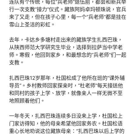
连队有个传统，每位“兵老师”退伍前，都会和新兵举
行一次支教“接力”仪式。藏族阿妈卓玛顿珠说，官兵
来了又走，但在孩子心里，每一个“兵老师”都是挂在
雪山上圣洁的彩虹。
去年，卡达乡多塘村走出来的藏族学生扎西巴珠，
从陕西师范大学研究生毕业，选择到拉萨当中学老
师。寒假，他回到家乡，和最想念的“兵老师”们一起
支教。
扎西巴珠12岁那年，杜国松成了他所在班的“课外辅
导员”。乡村教师回家探亲时，“杜老师”每天接送他
和同村的孩子上学、放学，就像亲人一样无微不至
地照顾着他们。
一年冬天，扎西巴珠连续多日没来上学，杜国松上
门家访得知，他的母亲希望他回家务农。杜国松语
重心长地劝说这位藏族母亲：“扎西巴珠以后上学的