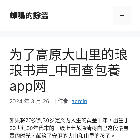
跳
至
蟬鳴的餘溫
選
主
要
單
內
容
为了高原大山里的琅
琅书声_中国查包養
app网
2024 年 3 月 26 日
作者:
admin
如果将20岁到30岁定义为人生的黄金十年，出生于
20世纪80年代末的一级上士龙通清将自己这段最宝
贵的时光，献给了守卫的大山和山里的孩子。