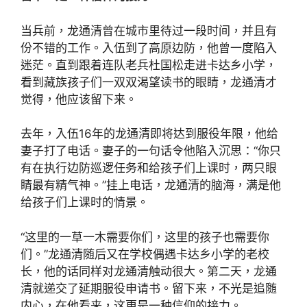
当兵前，龙通清曾在城市里待过一段时间，并且有
份不错的工作。入伍到了高原边防，他曾一度陷入
迷茫。直到跟着连队老兵杜国松走进卡达乡小学，
看到藏族孩子们一双双渴望读书的眼睛，龙通清才
觉得，他应该留下来。
去年，入伍16年的龙通清即将达到服役年限，他给
妻子打了电话。妻子的一句话令他陷入沉思：“你只
有在执行边防巡逻任务和给孩子们上课时，两只眼
睛最有精气神。”挂上电话，龙通清的脑海，满是他
给孩子们上课时的情景。
“这里的一草一木需要你们，这里的孩子也需要你
们。”龙通清随后又在学校偶遇卡达乡小学的老校
长，他的话同样对龙通清触动很大。第二天，龙通
清就递交了延期服役申请书。留下来，不光是追随
内心，在他看来，这更是一种信仰的接力。