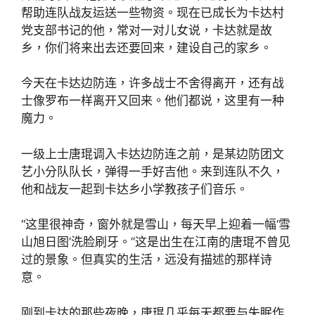
帮助连队战友运送一些物资。现在已成长为卡达村
党支部书记的他，常对一对儿女说，卡达就是故
乡，你们将来出去还要回来，建设自己的家乡。
今天在卡达边防连，许多战士不舍得离开，还有战
士像罗布一样离开又回来。他们都说，这里有一种
魔力。
一级上士唐琨调入卡达边防连之前，是某边防团文
艺小分队队长，弹得一手好吉他。来到连队不久，
他和战友一起到卡达乡小学教孩子们音乐。
“这里很神奇，窗外就是雪山，每天早上迎着一幅‘雪
山旭日图’洗脸刷牙。”这是出生在江南的唐琨不曾见
过的景象。但真实的生活，远没有描述的那样诗
意。
刚到卡达的那些夜晚，唐琨几乎每天都要与失眠作