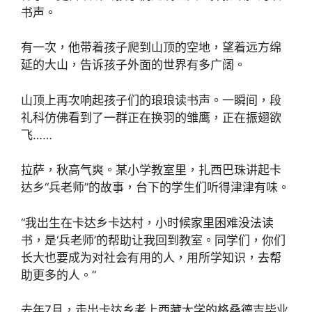
书声。
有一次，他带着孩子爬到山顶的空地，望着远方绵
延的大山，告诉孩子外面的世界有多广阔。
山顶上再次响起孩子们的琅琅读书声。一瞬间，段
礼科仿佛看到了一群正在换羽的雏鹰，正在振翅欲
飞……
拉萨，秋高气爽。某小学教室里，扎西巴珠讲起卡
达乡“兵老师”的故事，台下的学生们听得津津有味。
“我出生在卡达乡卡达村，小时候家里困难没法读
书，是‘兵老师’的帮助让我回到教室。同学们，你们
长大也要成为对社会有用的人，用所学知识，去帮
助更多的人。”
去年7月，走出卡达乡考上西藏大学的格桑德吉毕业