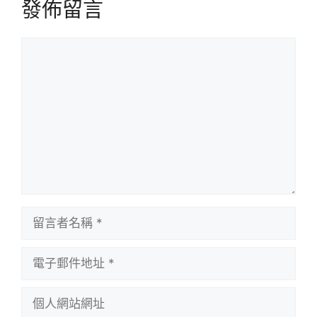
發佈留言
留
言
留
言
者
電
名
子
稱
郵
個
件
人