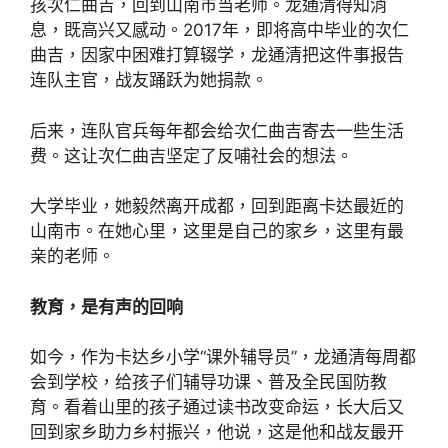
孩次仁曲吉，回到山南市当老师。龙通清得知消
息，既高兴又感动。2017年，即将高中毕业的次仁
曲吉，因家中困难打算辍学，龙通清把这件事报告
连队主官，战友踊跃为她捐款。
后来，连队官兵每年都会给次仁曲吉寄去一些生活
费。这让次仁曲吉坚定了反哺社会的想法。
大学毕业，她毅然离开成都，回到距离卡达最近的
山南市。在她心里，这里是自己的家乡，这里有最
亲的老师。
教育，是有声的回响
如今，作为卡达乡小学“课外辅导员”，龙通清每周都
会到学校，给孩子们辅导功课、普及全民国防教
育。看着山里的孩子通过读书改变命运，长大后又
回到家乡助力乡村振兴，他说，这是他和战友最开