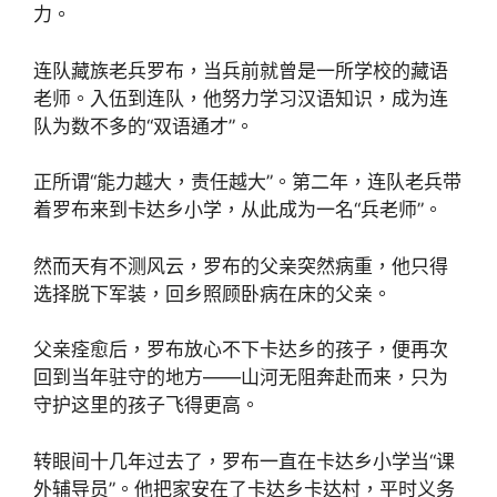
力。
连队藏族老兵罗布，当兵前就曾是一所学校的藏语
老师。入伍到连队，他努力学习汉语知识，成为连
队为数不多的“双语通才”。
正所谓“能力越大，责任越大”。第二年，连队老兵带
着罗布来到卡达乡小学，从此成为一名“兵老师”。
然而天有不测风云，罗布的父亲突然病重，他只得
选择脱下军装，回乡照顾卧病在床的父亲。
父亲痊愈后，罗布放心不下卡达乡的孩子，便再次
回到当年驻守的地方——山河无阻奔赴而来，只为
守护这里的孩子飞得更高。
转眼间十几年过去了，罗布一直在卡达乡小学当“课
外辅导员”。他把家安在了卡达乡卡达村，平时义务