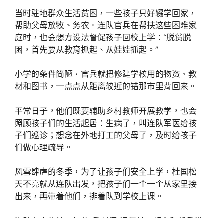
当时驻地群众生活贫困，一些孩子只好辍学回家，
帮助父母放牧、务农。连队官兵在帮扶这些困难家
庭时，也会想方设法督促孩子回校上学：“脱贫脱
困，首先要从教育抓起、从娃娃抓起。”
小学的条件简陋，官兵就把修建学校用的物资、教
材和图书，一点点从距离较近的错那市里背回来。
平常日子，他们既要辅助乡村教师开展教学，也会
照顾孩子们的生活起居：生病了，叫连队军医给孩
子们巡诊；想念在外地打工的父母了，及时给孩子
们做心理疏导。
风雪肆虐的冬季，为了让孩子们安全上学，杜国松
天不亮就从连队出发，把孩子们一个一个从家里接
出来，再带着他们，排着队到学校上课。