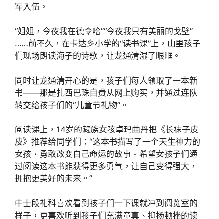
军入伍。
“姐姐，今夜我在德令哈”“今夜我只有美丽的戈壁”
……前不久，在卡达乡小学的“读书课”上，山里孩子
们现场朗读海子的诗歌，让龙通清湿了眼眶。
同时让龙通清开心的是，孩子们每人领取了一本新
书——那是扎西巴珠自费从网上购买，并通过连队
转交给孩子们的“儿童节礼物”。
阅读课上，14岁的藏族女孩卓玛曲丹把《长袜子皮
皮》推荐给同学们：“这本书描写了一个天生神力的
女孩，勇敢改变自己命运的故事。希望女孩子们通
过阅读这本书能获得更多勇气，让自己变得强大，
拥抱更美好的未来。”
中士段礼科喜欢看到孩子们一下课就冲到阅览室的
样子，更喜欢听到孩子们充满童真、抑扬顿挫的读