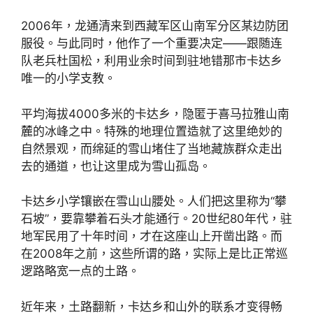
2006年，龙通清来到西藏军区山南军分区某边防团
服役。与此同时，他作了一个重要决定——跟随连
队老兵杜国松，利用业余时间到驻地错那市卡达乡
唯一的小学支教。
平均海拔4000多米的卡达乡，隐匿于喜马拉雅山南
麓的冰峰之中。特殊的地理位置造就了这里绝妙的
自然景观，而绵延的雪山堵住了当地藏族群众走出
去的通道，也让这里成为雪山孤岛。
卡达乡小学镶嵌在雪山山腰处。人们把这里称为“攀
石坡”，要靠攀着石头才能通行。20世纪80年代，驻
地军民用了十年时间，才在这座山上开凿出路。而
在2008年之前，这些所谓的路，实际上是比正常巡
逻路略宽一点的土路。
近年来，土路翻新，卡达乡和山外的联系才变得畅