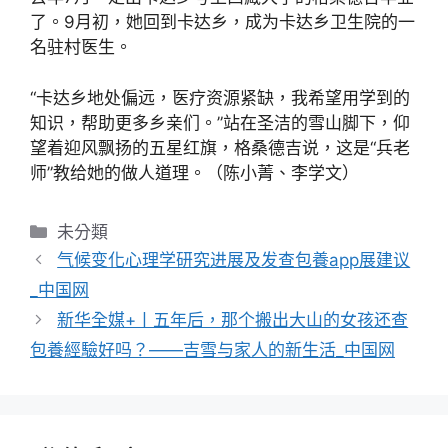
了。9月初，她回到卡达乡，成为卡达乡卫生院的一
名驻村医生。
“卡达乡地处偏远，医疗资源紧缺，我希望用学到的
知识，帮助更多乡亲们。”站在圣洁的雪山脚下，仰
望着迎风飘扬的五星红旗，格桑德吉说，这是“兵老
师”教给她的做人道理。（陈小菁、李学文）
分
未分類
類
气候变化心理学研究进展及发查包養app展建议
_中国网
新华全媒+丨五年后，那个搬出大山的女孩还查
包養經驗好吗？——吉雪与家人的新生活_中国网