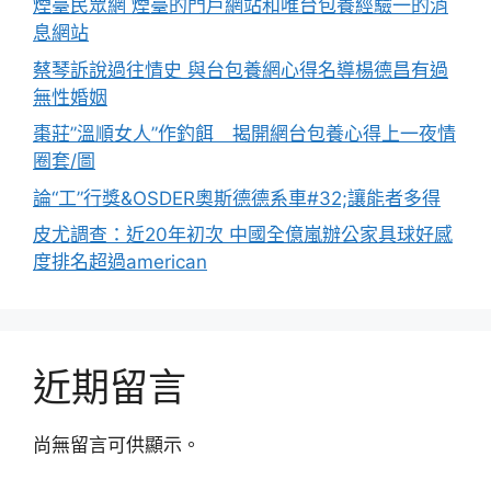
煙臺民眾網 煙臺的門戶網站和唯台包養經驗一的消
息網站
蔡琴訴說過往情史 與台包養網心得名導楊德昌有過
無性婚姻
棗莊”溫順女人”作釣餌 揭開網台包養心得上一夜情
圈套/圖
論“工”行獎&OSDER奧斯德德系車#32;讓能者多得
皮尤調查：近20年初次 中國全億嵐辦公家具球好感
度排名超過american
近期留言
尚無留言可供顯示。