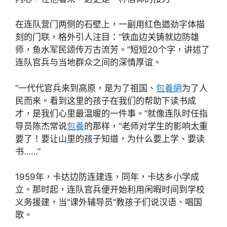
在连队营门两侧的石壁上，一副用红色遒劲字体描
刻的门联，格外引人注目：“铁血边关铸就边防雄
师，鱼水军民颂传万古流芳。”短短20个字，讲述了
连队官兵与当地群众之间的深情厚谊。
“一代代官兵来到高原，是为了祖国、
包養網
为了人
民而来。看到这里的孩子在我们的帮助下读书成
才，是我们心里最温暖的一件事。”就像连队时任指
导员陈杰常说
包養
的那样，“老师对学生的影响太重
要了！要让山里的孩子知道，为什么要上学、要读
书……”
1959年，卡达边防连建连，同年，卡达乡小学成
立。那时起，连队官兵便开始利用闲暇时间到学校
义务援建，当“课外辅导员”教孩子们说汉语、唱国
歌。