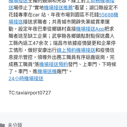
機場接送
主播的鏡頭和先容，線上對工
商務機場接
送
場停止了“實地
機場接送推薦
”看望；湖口縣設定不
花錢專車在car 站、年夜市場到園區不花錢
55688機
場接送
接送求職者；共青城市開辟失業縱貫車運
動，設定年夜巴車從鄉鎮村直接
機場接送App
把求
職者送至缺工企業；武寧縣各鄉鎮點對點保送農人
工縣內返工47余次；瑞昌市依據疫情變更和企業停
工情形，做好安康出行
線上預約機場接送
和疫情信
息提示管控，領導外出務工職員有序返廠返崗，完
成務工職員“落
機場接送預約
發門、上車門、下時候
了。車門、進
機場送機
廠門”。
24小時機場接送
TC:taxiairport0727
分
未分類