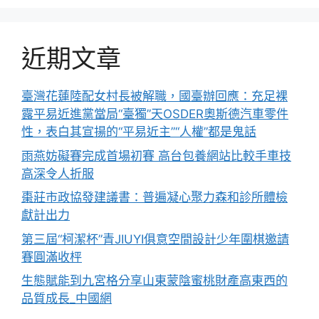
近期文章
臺灣花蓮陸配女村長被解職，國臺辦回應：充足裸
露平易近進黨當局“臺獨”天OSDER奧斯德汽車零件
性，表白其宣揚的“平易近主”“人權”都是鬼話
雨燕妨礙賽完成首場初賽 高台包養網站比較手車技
高深令人折服
棗莊市政協發建議書：普遍凝心聚力森和診所體檢
獻計出力
第三屆“柯潔杯”青JIUYI俱意空間設計少年圍棋邀請
賽圓滿收枰
生態賦能到九宮格分享山東蒙陰蜜桃財產高東西的
品質成長_中國網