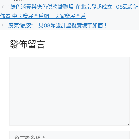
類
“綠色消費與綠色供應鏈聯盟”在北京發起成立 _08靠設計
佈置 中國發展門戶網－國家發展門戶
廣東“晨安”，見08靠設計虛擬實境字如面！
發佈留言
留
言
留