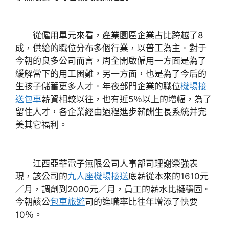
從僱用單元來看，產業園區企業占比跨越了8
成，供給的職位分布多個行業，以普工為主。對于
今朝的良多公司而言，周全開啟僱用一方面是為了
緩解當下的用工困難，另一方面，也是為了今后的
生孩子儲蓄更多人才。年夜部門企業的職位
機場接
送包車
薪資相較以往，也有近5％以上的增幅，為了
留住人才，各企業經由過程進步薪酬生長系統并完
美其它福利。
江西亞華電子無限公司人事部司理謝榮強表
現，該公司的
九人座機場接送
底薪從本來的1610元
／月，調劑到2000元／月，員工的薪水比擬穩固。
今朝該公
包車旅遊
司的進職率比往年增添了快要
10％。