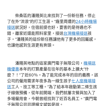
柴桑區的潘賤英比來找到了一份新任務，停止
了在外“流浪”的打工生涯。“廠里周遭的
24小時機場
接送
狀況好，住宿前提也好，要害的是待遇也不
錯，離家近還能照料家里，接送
台灣機場接送
孩
子。”潘賤英的這份新任務讓他有了更多的回屬感，
也讓他感到生涯更有奔頭。
潘賤英地點的這家廣門電子無限公司，
機場送
機優惠
本年的打算產量在往年的基本上擴大“什
麼？！”了近60％。為了能完成本年的目的義務，該
公司的僱用需求年夜多為一線生孩子
七人座機場接
送
工人、技工等工種。“為了給本年啟動第二條生孩
子線做預備，從年前開端，我們就屢次餐與加入了
多場僱用會，今朝曾經找到了近百名員工。”廣門電
子無限公司司理楊文斌如是說。