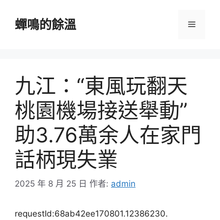
跳
至
蟬鳴的餘溫
選
主
要
單
內
容
九江：“東風玩翻天
桃園機場接送舉動”
助3.76萬余人在家門
話柄現失業
2025 年 8 月 25 日
作者:
admin
requestId:68ab42ee170801.12386230.