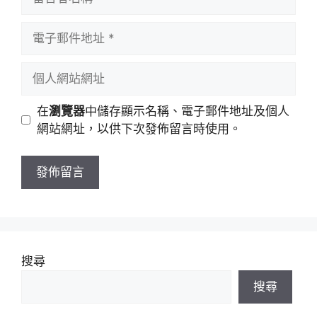
言
者
電
名
子
稱
郵
個
件
人
地
網
在
瀏覽器
中儲存顯示名稱、電子郵件地址及個人
址
站
網站網址，以供下次發佈留言時使用。
網
址
搜尋
搜尋