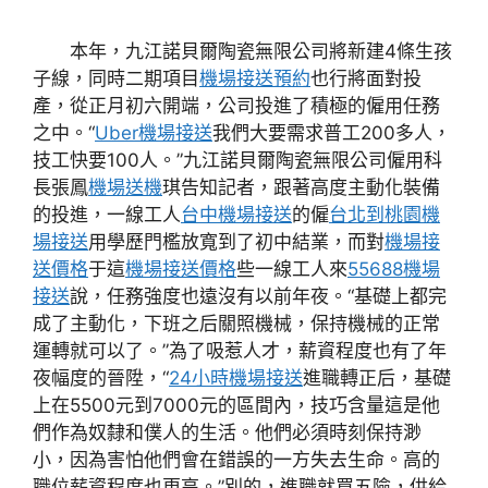
本年，九江諾貝爾陶瓷無限公司將新建4條生孩
子線，同時二期項目
機場接送預約
也行將面對投
產，從正月初六開端，公司投進了積極的僱用任務
之中。“
Uber機場接送
我們大要需求普工200多人，
技工快要100人。”九江諾貝爾陶瓷無限公司僱用科
長張鳳
機場送機
琪告知記者，跟著高度主動化裝備
的投進，一線工人
台中機場接送
的僱
台北到桃園機
場接送
用學歷門檻放寬到了初中結業，而對
機場接
送價格
于這
機場接送價格
些一線工人來
55688機場
接送
說，任務強度也遠沒有以前年夜。“基礎上都完
成了主動化，下班之后關照機械，保持機械的正常
運轉就可以了。”為了吸惹人才，薪資程度也有了年
夜幅度的晉陞，“
24小時機場接送
進職轉正后，基礎
上在5500元到7000元的區間內，技巧含量這是他
們作為奴隸和僕人的生活。他們必須時刻保持渺
小，因為害怕他們會在錯誤的一方失去生命。高的
職位薪資程度也更高。”別的，進職就買五險，供給