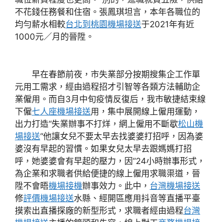
不花錢任務餐和住宿。張鳳琪坦言，本年各職位的
均勻薪水相較
台北到桃園機場接送
于2021年有近
1000元／月的晉陞。
早在春節前夜，市失業部分按期搜集企工作單
元用工需求，經由過程招才引智等各類方法輔助企
業僱用。而自3月中旬疫情反復后，我市敏捷結束線
下僱
七人座機場接送
用，集中展開線上僱用運動，
出力打造“失業辦事不打烊，網上僱用不斷歇
松山機
場接送
“他讓女兒不要太早去找婆婆打招呼，因為婆
婆沒有早起的習慣。如果女兒太早去跟媽媽打招
呼，她婆婆會有早起的壓力，因”24小時辦事形式，
為企業和求職者供給便捷的線上僱用求職渠道，晉
陞不會晤
機場接機
辦事效力。此中，
台灣機場接送
修
評價機場接送
水縣、經開區應用抖音等直播平臺
摸索出直播探廠的新型形式，求職者經由過程
台灣