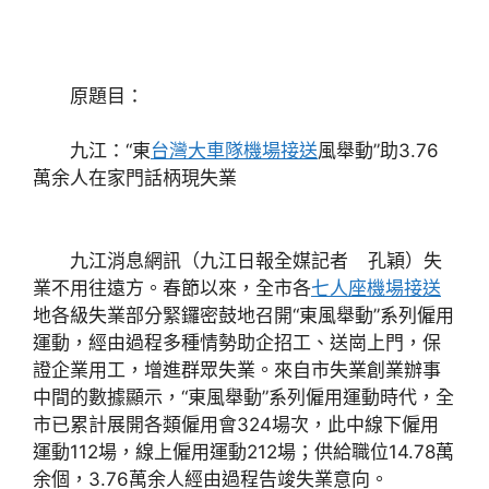
原題目：
九江：“東
台灣大車隊機場接送
風舉動”助3.76
萬余人在家門話柄現失業
九江消息網訊（九江日報全媒記者 孔穎）失
業不用往遠方。春節以來，全市各
七人座機場接送
地各級失業部分緊鑼密鼓地召開“東風舉動”系列僱用
運動，經由過程多種情勢助企招工、送崗上門，保
證企業用工，增進群眾失業。來自市失業創業辦事
中間的數據顯示，“東風舉動”系列僱用運動時代，全
市已累計展開各類僱用會324場次，此中線下僱用
運動112場，線上僱用運動212場；供給職位14.78萬
余個，3.76萬余人經由過程告竣失業意向。