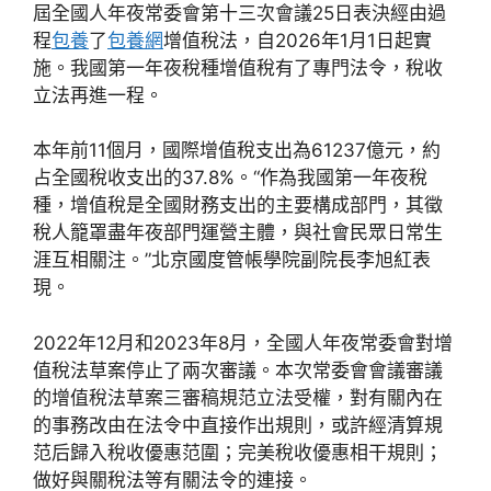
屆全國人年夜常委會第十三次會議25日表決經由過
程
包養
了
包養網
增值稅法，自2026年1月1日起實
施。我國第一年夜稅種增值稅有了專門法令，稅收
立法再進一程。
本年前11個月，國際增值稅支出為61237億元，約
占全國稅收支出的37.8%。“作為我國第一年夜稅
種，增值稅是全國財務支出的主要構成部門，其徵
稅人籠罩盡年夜部門運營主體，與社會民眾日常生
涯互相關注。”北京國度管帳學院副院長李旭紅表
現。
2022年12月和2023年8月，全國人年夜常委會對增
值稅法草案停止了兩次審議。本次常委會會議審議
的增值稅法草案三審稿規范立法受權，對有關內在
的事務改由在法令中直接作出規則，或許經清算規
范后歸入稅收優惠范圍；完美稅收優惠相干規則；
做好與關稅法等有關法令的連接。