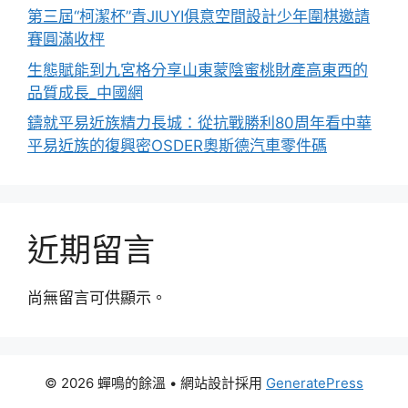
第三屆“柯潔杯”青JIUYI俱意空間設計少年圍棋邀請
賽圓滿收枰
生態賦能到九宮格分享山東蒙陰蜜桃財產高東西的
品質成長_中國網
鑄就平易近族精力長城：從抗戰勝利80周年看中華
平易近族的復興密OSDER奧斯德汽車零件碼
近期留言
尚無留言可供顯示。
© 2026 蟬鳴的餘溫
• 網站設計採用
GeneratePress