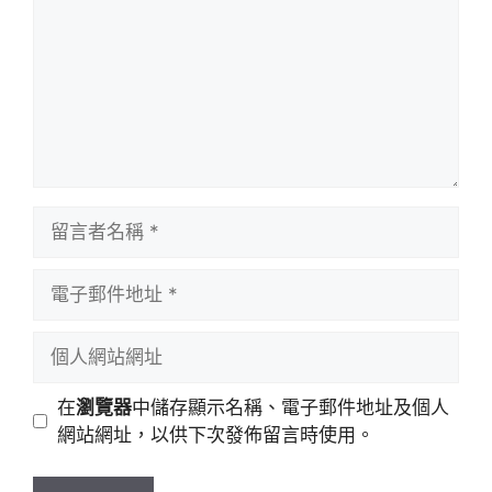
留
言
者
電
名
子
稱
郵
個
件
人
地
網
在
瀏覽器
中儲存顯示名稱、電子郵件地址及個人
址
站
網站網址，以供下次發佈留言時使用。
網
址