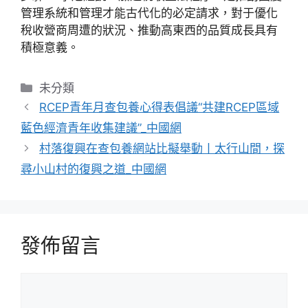
管理系統和管理才能古代化的必定請求，對于優化
稅收營商周遭的狀況、推動高東西的品質成長具有
積極意義。
分
未分類
類
RCEP青年月查包養心得表倡議“共建RCEP區域
藍色經濟青年收集建議”_中國網
村落復興在查包養網站比擬舉動丨太行山間，探
尋小山村的復興之道_中國網
發佈留言
留
言