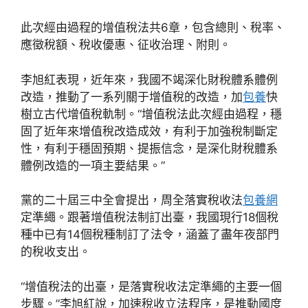
此次經由過程的增值稅法共6章，包含總則、稅率、
應徵稅額、稅收優惠、征收治理、附則。
李旭紅表現，近年來，我國不竭深化財稅體系體例
改造，推動了一系列關于增值稅的改造，加
包養
快
樹立古代增值稅軌制。“增值稅法此次經由過程，穩
固了近年來增值稅改造成效，有利于加強稅制斷定
性，有利于穩固預期、提振信念，是深化財稅體系
體例改造的一項主要結果。”
黨的二十屆三中全會提出，周全落實稅收法
包養網
定準繩。跟著增值稅法制訂出臺，我國現行18個稅
種中已有14個稅種制訂了法令，涵蓋了盡年夜部門
的稅收支出。
“增值稅法的出臺，是落實稅收法定準繩的主要一個
步驟。”李旭紅說，加速稅收立法程序，是推動國度