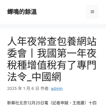
跳
至
蟬鳴的餘溫
選
主
要
單
內
容
人年夜常查包養網站
委會丨我國第一年夜
稅種增值稅有了專門
法令_中國網
2025 年 1 月 6 日
作者:
admin
新華社北京12月25日電（記者申鋮、王雨蕭）十四