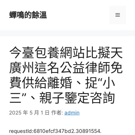
跳
至
蟬鳴的餘溫
選
主
要
單
內
容
今臺包養網站比擬天
廣州這名公益律師免
費供給離婚、捉“小
三”、親子鑒定咨詢
2025 年 5 月 1 日
作者:
admin
requestId:6810efcf347bd2.30891554.