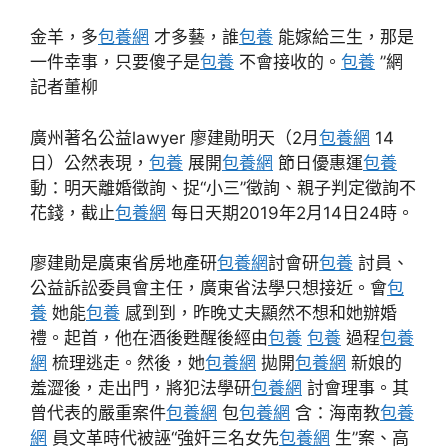
金羊，多
包養網
才多藝，誰
包養
能嫁給三生，那是
一件幸事，只要傻子是
包養
不會接收的。
包養
”網
記者董柳
廣州著名公益lawyer 廖建勛明天（2月
包養網
14
日）公然表現，
包養
展開
包養網
節日優惠運
包養
動：明天離婚徵詢、捉“小三”徵詢、親子判定徵詢不
花錢，截止
包養網
每日天期2019年2月14日24時。
廖建勛是廣東省房地產研
包養網
討會研
包養
討員、
公益訴訟委員會主任，廣東省法學只想接近。會
包
養
她能
包養
感到到，昨晚丈夫顯然不想和她辦婚
禮。起首，他在酒後甦醒後經由
包養
包養
過程
包養
網
梳理逃走。然後，她
包養網
拋開
包養網
新娘的
羞澀後，走出門，將犯法學研
包養網
討會理事。其
曾代表的嚴重案件
包養網
包
包養網
含：海南教
包養
網
員文革時代被誣“強奸三名女先
包養網
生”案、高