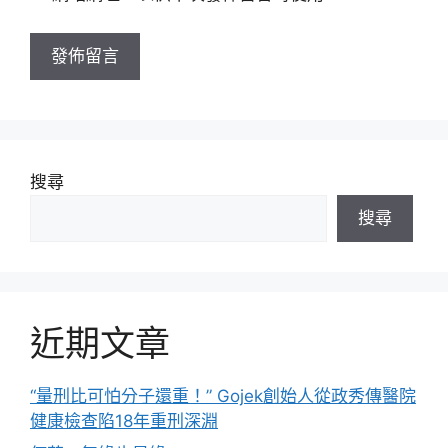
網
址
搜尋
搜尋
近期文章
“量刑比可怕分子還重！” Gojek創始人從政秀傳醫院
健康檢查陷18年重刑深淵