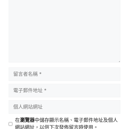
留
言
留
言
者
電
名
子
稱
郵
個
件
人
地
網
在
瀏覽器
中儲存顯示名稱、電子郵件地址及個人
址
站
網站網址，以供下次發佈留言時使用。