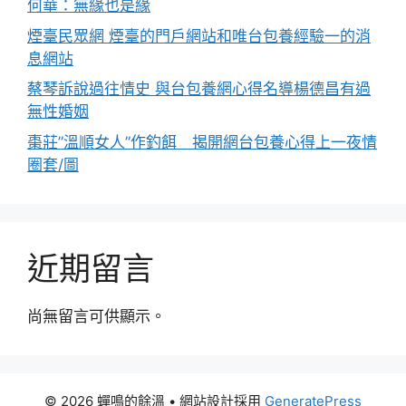
何華：無緣也是緣
煙臺民眾網 煙臺的門戶網站和唯台包養經驗一的消
息網站
蔡琴訴說過往情史 與台包養網心得名導楊德昌有過
無性婚姻
棗莊”溫順女人”作釣餌 揭開網台包養心得上一夜情
圈套/圖
近期留言
尚無留言可供顯示。
© 2026 蟬鳴的餘溫
• 網站設計採用
GeneratePress