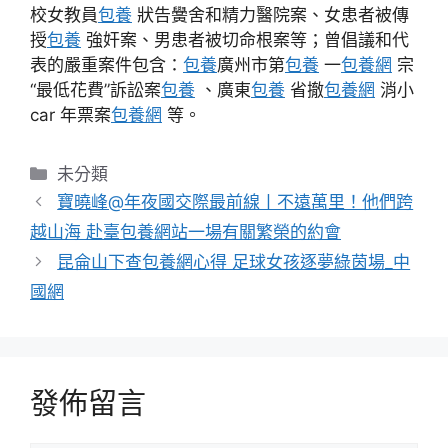
校女教員
包養
狀告黌舍和精力醫院案、女患者被傳
授
包養
強奸案、男患者被切命根案等；曾倡議和代
表的嚴重案件包含：
包養
廣州市第
包養
一
包養網
宗
“最低花費”訴訟案
包養
、廣東
包養
省撤
包養網
消小
car 年票案
包養網
等。
分
未分類
類
寶曉峰@年夜國交際最前線丨不遠萬里！他們跨
越山海 赴臺包養網站一場有關繁榮的約會
昆侖山下查包養網心得 足球女孩逐夢綠茵場_中
國網
發佈留言