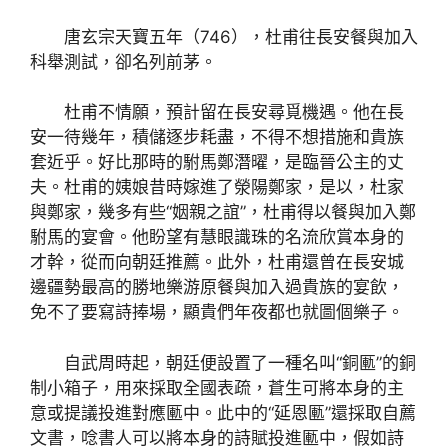
唐玄宗天寶五年（746），杜甫往長安餐與加入
科舉測試，卻名列前茅。
杜甫不情願，預計留在長安尋覓機遇。他在長
安一待幾年，積儲逐步耗盡，不得不想措施和貴族
套近乎。好比那時的駙馬鄭潛曜，是臨晉公主的丈
夫。杜甫的姨娘昔時嫁進了滎陽鄭家，是以，杜家
與鄭家，幾多有些“姻親之誼”，杜甫得以餐與加入鄭
駙馬的宴會。他盼望有慧眼識珠的名流欣賞本身的
才幹，從而向朝廷推薦。此外，杜甫還曾在長安城
邊疆勢最高的勝地樂游原餐與加入過貴族的宴飲，
免不了要寫詩捧場，顯貴們年夜都也就圖個樂子。
自武周時起，朝廷便設置了一種名叫“銅匭”的銅
制小箱子，用來採取全國表疏，蒼生可將本身的主
意或提議投進對應匭中。此中的“延恩匭”還採取自薦
文書，唸書人可以將本身的詩賦投進匭中，假如詩