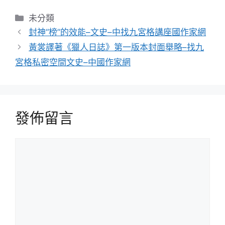
分
未分類
類
封神“榜”的效能–文史–中找九宮格講座國作家網
黃裳譯著《獵人日誌》第一版本封面舉略–找九
宮格私密空間文史–中國作家網
發佈留言
留
言