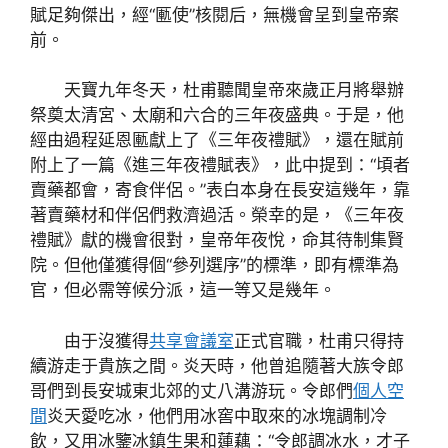
賦足夠傑出，經“匭使”核閱后，無機會呈到皇帝案
前。
天寶九年冬天，杜甫聽聞皇帝來歲正月將舉辦
祭奠太清宮、太廟和六合的三年夜盛典。于是，他
經由過程延恩匭獻上了《三年夜禮賦》，還在賦前
附上了一篇《進三年夜禮賦表》，此中提到：“頃者
賣藥都會，寄食伴侶。”表白本身在長安這幾年，靠
著賣藥材和伴侶們救濟過活。榮幸的是，《三年夜
禮賦》獻的機會很對，皇帝年夜悅，命其待制集賢
院。但他僅獲得個“參列選序”的標準，即有標準為
官，但必需等候分派，這一等又是幾年。
由于沒獲得
共享會議室
正式官職，杜甫只得持
續游走于貴族之間。炎天時，他曾追隨著大族令郎
哥們到長安城東北郊的丈八溝游玩。令郎們
個人空
間
炎天愛吃冰，他們用冰窖中取來的冰塊調制冷
飲，又用冰鑒冰鎮生果和蓮藕：“令郎調冰水，才子