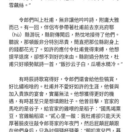
雪藕絲。”
令郎們叫上杜甫，無非讓他吟吟詩，附庸大雅
而已。有一回，伴侶岑參帶著杜甫前去京兆府鄠
（hù）縣游玩，縣尉傳聞后，熱忱地接待了他們。
聽說，那頓飯非分特別昂貴，簡直把那位縣尉身上
的錢都花光了。如許的應付令杜甫覺得束縛，他想
提早退席，卻想不到好的來由。縣尉過分熱忱，杜
甫只好順勢賦詩一首，“飯抄云子白，瓜嚼水精冷。”
有時辰詩歌寫得好，令郎們還會給他些犒賞，
好比繡袍啥的。杜甫并不愛好如許的生涯，他餐與
加入貴族的宴會，實屬無法。他想獲得更好的機
遇，有時甚至只是想填飽肚子。他曾目擊，官家的
馬吃的是谷子，給官家的雞喂的是稻子：“國馬竭粟
豆，官雞輸稻粱。”貳心里一酸：我杜甫卻只能天天
厚著臉皮往敲令郎哥家的年夜門，然后屁顛屁顛跟
在他們身后，只為討個殘杯殘羹：“朝扣富兒門，暮