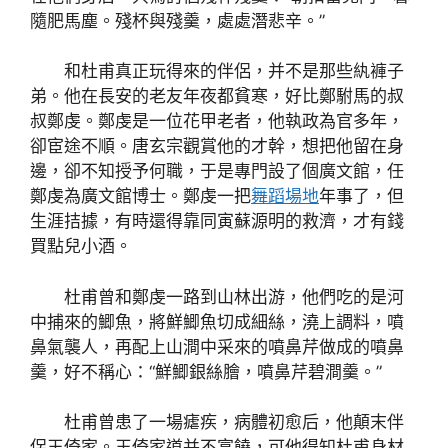
隨肥馬塵。殘杯與殘羹，處處潛悲辛。”
和杜甫真正玩得來的伴侶，并不是那些紈褲子
弟。他在長安的老友年夜都貧寒，好比鄭駙馬的叔
叔鄭虔。鄭虔是一位花甲老者，他執政為官多年，
卻宦途不順。唐玄宗觀賞他的才幹，想把他留在身
邊，卻不知授予何職，于是專門設了個廣文館，任
鄭虔為廣文館博士。鄭虔一把
舞蹈場地
年事了，但
生涯拮據，有時還得靠同寅蘇源明的救濟，才有錢
買點兒小酒。
杜甫曾和鄭虔一路到山林出游，他們吃的是河
中捕來的鯽魚，將鮮鯽魚切成細絲，澆上調料，噴
鼻氣襲人，再配上山澗中采來的噴鼻芹做成的噴鼻
羹，好不稱心：“鮮鯽銀絲膾，噴鼻芹碧澗羹。”
杜甫曾患了一場瘧疾，病體初愈后，他顛末伴
侶王倚家。王倚家道并不富饒，可他得知杜甫身材