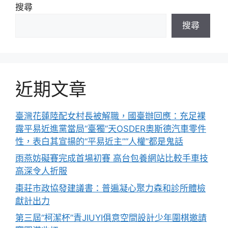
搜尋
搜尋
近期文章
臺灣花蓮陸配女村長被解職，國臺辦回應：充足裸
露平易近進黨當局“臺獨”天OSDER奧斯德汽車零件
性，表白其宣揚的“平易近主”“人權”都是鬼話
雨燕妨礙賽完成首場初賽 高台包養網站比較手車技
高深令人折服
棗莊市政協發建議書：普遍凝心聚力森和診所體檢
獻計出力
第三屆“柯潔杯”青JIUYI俱意空間設計少年圍棋邀請