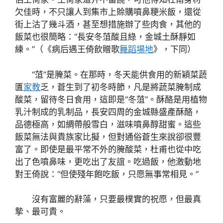
欠佳時，不只讓人到集市上賒購噴鼻粳米飯，還從
街上沽了幾斗酒，甚至想措施辦了些肉食，其他的
飯菜也很簡略：“長安冬菹酸且綠，金城土酥靜如
練。”（《病后遇王倚飲贈歌
舞蹈場地
》，下同）
“菹”是腌菜。在那時，冬天能供食用的新穎菜蔬
匱
家教
乏，蒼生到了初冬時節，凡是將蔬菜腌制成
酸菜，留待冬日食用，這即是“冬菹”。酥酪是用植物
乳汁制成的乳制品，長安四周的金城縣盛產酥酪，
品德極高，如綢帶般雪白，滋味噴鼻醇甜蜜。這些
飯菜無法與貴族家比擬，但對通俗蒼生來說卻很豐
富了。即使是最平常不外的腌酸菜，杜甫也從中吃
出了色噴鼻味，更吃出了友誼。吃過飯，他激動地
對王倚說：“但使殘年飽吃飯，只愿無事常相見。”
沒有富麗的辭藻，只要最樸實的祝愿，但最真
摯、最可貴。