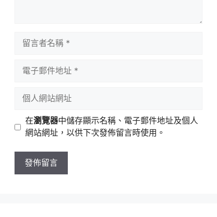
留
言
者
電
名
子
稱
郵
個
件
人
地
網
在
瀏覽器
中儲存顯示名稱、電子郵件地址及個人
址
站
網站網址，以供下次發佈留言時使用。
網
址