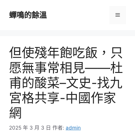
跳
至
蟬鳴的餘溫
選
主
要
單
內
容
但使殘年飽吃飯，只
愿無事常相見——杜
甫的酸菜–文史-找九
宮格共享-中國作家
網
2025 年 3 月 3 日
作者:
admin