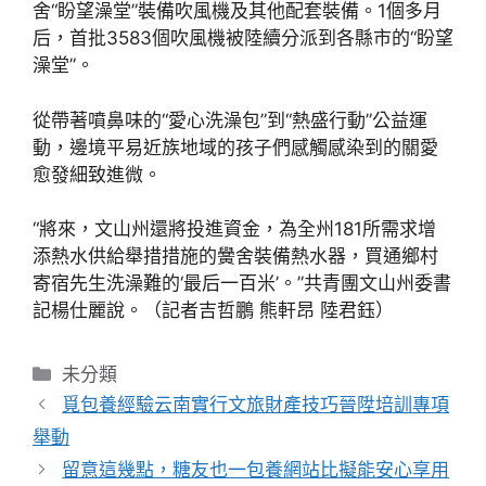
舍“盼望澡堂”裝備吹風機及其他配套裝備。1個多月
后，首批3583個吹風機被陸續分派到各縣市的“盼望
澡堂”。
從帶著噴鼻味的“愛心洗澡包”到“熱盛行動”公益運
動，邊境平易近族地域的孩子們感觸感染到的關愛
愈發細致進微。
“將來，文山州還將投進資金，為全州181所需求增
添熱水供給舉措措施的黌舍裝備熱水器，買通鄉村
寄宿先生洗澡難的‘最后一百米’。”共青團文山州委書
記楊仕麗說。（記者吉哲鵬 熊軒昂 陸君鈺）
分
未分類
類
覓包養經驗云南實行文旅財產技巧晉陞培訓專項
舉動
留意這幾點，糖友也一包養網站比擬能安心享用