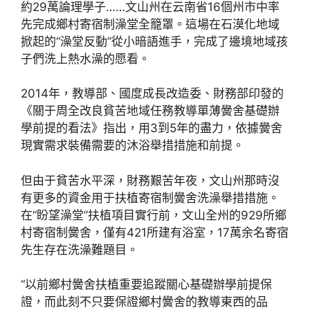
約29萬論理學子……文山州在云南省16個州市中率
先完成鄉村寄宿制澡堂全籠罩。這場在石漠化地域
掀起的“澡堂反動”從小暗語進手，完成了邊境地域孩
子們洗上熱水澡的愿看。
2014年，教導部、國度成長改造委、財務部印發的
《關于周全改良貧苦地域任務教導單薄黌舍基礎辦
學前提的看法》指出，用3到5年的盡力，依據黌舍
現實需求裝備需要的沐浴舉措措施和前提。
但由于貧苦水平深，財務艱苦年夜，文山州那時沒
有更多的資金用于扶植寄宿制黌舍洗澡舉措措施。
在“盼望澡堂”扶植項目實行前，文山全州的929所鄉
村寄宿制黌舍，僅有421所建有浴室，17萬余名寄宿
先生存在洗澡難題目。
“以前鄉村黌舍扶植重要追蹤關心基礎辦學前提保
證，而此刻不只要保證鄉村黌舍的教導東西的品