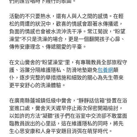
們則匯合唱時下賤行的歌曲。
活動的不只要熱水，還有人與人之間的感情。在輕
松的周遭的狀況中，歡喜的情感會跟著水傳播遞，
負面的情感也會被水流沖洗干凈。常江菊說，“盼望
澡堂”不只是洗澡的場合，更是一個翻開孩子心扉、
傳佈安康理念、傳遞關愛的平臺。
在文山黌舍的“盼望澡堂”里，有專職教員全部旅程守
護、浴簾分隔維護隱私、防滑地墊避免
包養網
顛
仆，逐步完整的舉措措施和細致的關心為先生帶來
更平安舒心的洗澡體驗。
在廣南縣蓮城鎮低級中黌舍，“靜靜話信箱”掛置在浴
室進口處，黌舍天天遲早停止兩次保密開箱檢討，
以如許的方法“凝聽”孩子們在浴室中交流卻不敢當面
臨教員說出的心里話，這在維護隱私的同時，將先
生心思安康和人身平安題目消弭在萌芽時代。