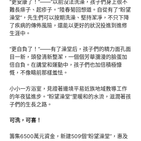
“更安康了！”——“以前沒法洗澡，孩子們身上很不
難長痱子、起疹子。”陸春菊回想道。自從有了“盼望
澡堂”，先生們可以按期洗澡、堅持潔凈，不只下降
了疾病的傳佈風險，還能以更好的狀況投進到進修
生涯中。
“更自負了！”——有了澡堂后，孩子們的精力面孔面
目一新，頭發清新整潔，一個個芳華瀰漫的臉蛋加
倍自負。在講堂和運動中，孩子們也加倍積極慷
慨，不像疇前那樣羞怯。
小小一方浴室，見證著邊境平易近族地域教導工作
的年夜猛進步。“盼望澡堂”里暖和的水流，滋潤著孩
子們的生長之路。
可洗，可喜！
籌集6500萬元資金，新建509個“盼望澡堂”，惠及