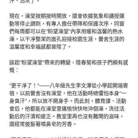
汗、沾灰了。
現在，澡堂按期按時開放，還會依據氣象和講授運
動等停止調劑，有專人擔任帶隊和保護次序，同窗
們每周都可以在“盼望澡堂”內享用暖和溫馨的熱水
澡，以干凈整潔的面孔迎接校園生涯，黌舍生涯的
溫馨度和幸福感都晉陞了。
談起“盼望澡堂”帶來的轉變，陸春菊和孩子們頗有感
慨：
“更干凈了！”——八年級先生李文澤從小學起開端寄
宿，以前黌舍沒有澡堂，他在活動時總懼怕本身“一
身臭汗”，所以放不開身手。而此刻，體育課、活動
會后，他都能在澡堂里痛愉快快地沖個澡，洗往活
動后的汗漬和疲乏。教室里再也沒有難聞的滋味，
還經常披髮著噴鼻皂的芳香。