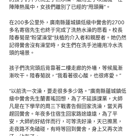
陣陣熱風中，女孩們離別了已經的“甩頭舞”。
在200多公里外，廣南縣蓮城鎮低級中黌舍的2700
多名寄宿先生也終于完成了洗熱水澡的愿看。校長
陸春菊是“盼望澡堂”扶植的介入者和親歷者。她仍然
記得黌舍沒有澡堂時，女生們在洗手池邊用冷水洗
頭的場景。
孩子們洗完頭后背靠著二樓走廊的外墻，等候風漸
漸吹干。陸春菊說，“我看著很心酸，也很疼愛。”
“以前洗一次澡，要走很多多少路。”廣南縣蓮城鎮低
級中黌舍先生蘭書瑤回想，為了不延誤課業，大師
凡是在下學早的周三下戰書告假回家洗澡，當天再
趕回黌舍。年夜多住宿生回家路途遠遠，為了平
安，大師約好結伴而行，可等洗好澡，天已擦黑，
走夜路不免磕碰，有時等回到黌舍，身上又再次流