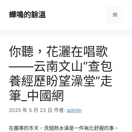
跳
至
蟬鳴的餘溫
選
主
要
單
內
容
你聽，花灑在唱歌
——云南文山“查包
養經歷盼望澡堂”走
筆_中國網
2025 年 5 月 23 日
作者:
admin
在嚴寒的冬天，洗個熱水澡是一件無比舒服的事。