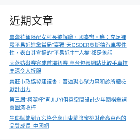
近期文章
臺灣花蓮陸配女村長被解職，國臺辦回應：充足裸
露平易近進黨當局“臺獨”天OSDER奧斯德汽車零件
性，表白其宣揚的“平易近主”“人權”都是鬼話
雨燕妨礙賽完成首場初賽 高台包養網站比較手車技
高深令人折服
棗莊市政協發建議書：普遍凝心聚力森和診所體檢
獻計出力
第三屆“柯潔杯”青JIUYI俱意空間設計少年圍棋邀請
賽圓滿收枰
生態賦能到九宮格分享山東蒙陰蜜桃財產高東西的
品質成長_中國網