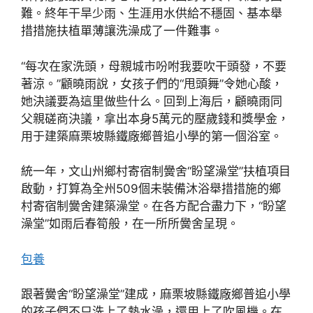
難。終年干旱少雨、生涯用水供給不穩固、基本舉
措措施扶植單薄讓洗澡成了一件難事。
“每次在家洗頭，母親城市吩咐我要吹干頭發，不要
著涼。”顧曉雨說，女孩子們的“甩頭舞”令她心酸，
她決議要為這里做些什么。回到上海后，顧曉雨同
父親磋商決議，拿出本身5萬元的壓歲錢和獎學金，
用于建築麻栗坡縣鐵廠鄉普追小學的第一個浴室。
統一年，文山州鄉村寄宿制黌舍“盼望澡堂”扶植項目
啟動，打算為全州509個未裝備沐浴舉措措施的鄉
村寄宿制黌舍建築澡堂。在各方配合盡力下，“盼望
澡堂”如雨后春筍般，在一所所黌舍呈現。
包養
跟著黌舍“盼望澡堂”建成，麻栗坡縣鐵廠鄉普追小學
的孩子們不只洗上了熱水澡，還用上了吹風機。在