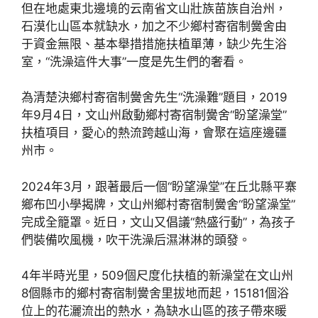
但在地處東北邊境的云南省文山壯族苗族自治州，
石漠化山區本就缺水，加之不少鄉村寄宿制黌舍由
于資金無限、基本舉措措施扶植單薄，缺少先生浴
室，“洗澡這件大事”一度是先生們的奢看。
為清楚決鄉村寄宿制黌舍先生“洗澡難”題目，2019
年9月4日，文山州啟動鄉村寄宿制黌舍“盼望澡堂”
扶植項目，愛心的熱流跨越山海，會聚在這座邊疆
州市。
2024年3月，跟著最后一個“盼望澡堂”在丘北縣平寨
鄉布凹小學揭牌，文山州鄉村寄宿制黌舍“盼望澡堂”
完成全籠罩。近日，文山又倡議“熱盛行動”，為孩子
們裝備吹風機，吹干洗澡后濕淋淋的頭發。
4年半時光里，509個尺度化扶植的新澡堂在文山州
8個縣市的鄉村寄宿制黌舍里拔地而起，15181個浴
位上的花灑流出的熱水，為缺水山區的孩子帶來暖