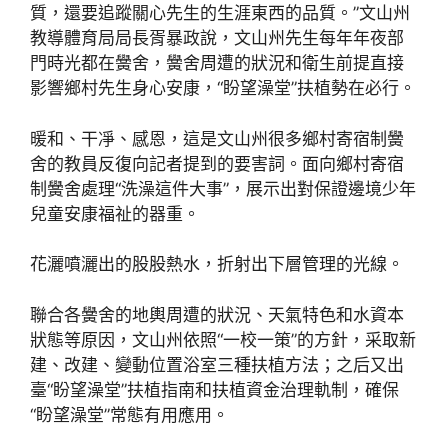
質，還要追蹤關心先生的生涯東西的品質。”文山州
教導體育局局長胥暴政說，文山州先生每年年夜部
門時光都在黌舍，黌舍周遭的狀況和衛生前提直接
影響鄉村先生身心安康，“盼望澡堂”扶植勢在必行。
暖和、干凈、感恩，這是文山州很多鄉村寄宿制黌
舍的教員反復向記者提到的要害詞。面向鄉村寄宿
制黌舍處理“洗澡這件大事”，展示出對保證邊境少年
兒童安康福祉的器重。
花灑噴灑出的股股熱水，折射出下層管理的光線。
聯合各黌舍的地輿周遭的狀況、天氣特色和水資本
狀態等原因，文山州依照“一校一策”的方針，采取新
建、改建、變動位置浴室三種扶植方法；之后又出
臺“盼望澡堂”扶植指南和扶植資金治理軌制，確保
“盼望澡堂”常態有用應用。