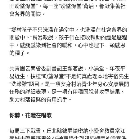
田盼望澡堂”，每一座“盼望澡堂”背后，都凝集著社
會各界的關懷。
“鄉村孩子不只洗澡在澡堂中，也洗澡在社會各界的
關愛中。”胥暴政說，孩子們在接收輔助的經過歷程
中，感觸感染到社會的暖和，心中也埋下一顆感恩
的種子。
共青團云南省委副書記王顥茗說，小澡堂、年夜平
易近生，扶植“盼望澡堂”不是純真處理本地寄宿先生
“洗澡難”題目，是一項安身村落青少年身心安康展開
任務的詳細表現，是一項有用穩固脫貧攻堅結果、
助力村落復興的有用抓手。
你聽，花灑在唱歌
每周三下戰書，丘北縣錦屏鎮密納小黌舍教員常江
菊城市帶著班里的45論理學生到講授樓旁的浴室洗