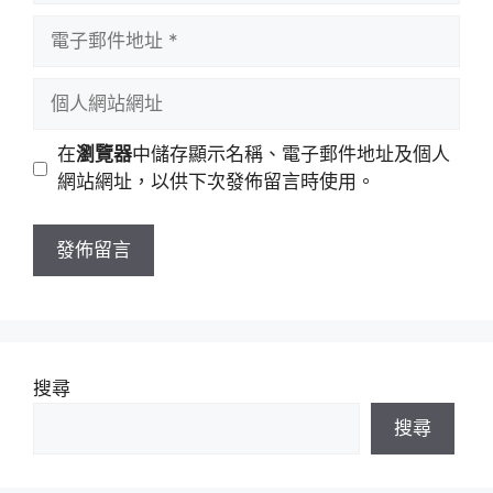
者
電
名
子
稱
郵
個
件
人
地
網
在
瀏覽器
中儲存顯示名稱、電子郵件地址及個人
址
站
網站網址，以供下次發佈留言時使用。
網
址
搜尋
搜尋