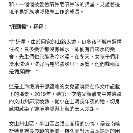
和，一個個披髮著噴鼻皂噴鼻味的講堂，見證著邊
境平易近族地域教導工作的成長。
“甩頭舞”，拜拜！
“在這里，由於回家的山路太遠，良多孩子城市選擇
住校。良多黌舍都沒有通水，即便有自來水的黌
舍，先生們也只能洗冷水澡。在冬天，女孩子們用
冷水洗頭，洗好后晃悠腦殼甩干頭發，他們戲稱這
是‘甩頭舞’。”
這是上海援滇干部顧瑜的女兒顧曉雨在作文中記載
下的場景。2019年，她第一次隨父親離開中越邊疆
的文山州麻栗坡縣。從小在上海長年夜的她，切身
感觸感染了邊境地域與上海的宏大差距。
文山州山區、半山區占領土面積的97%，是云南喀
斯特意貌最典範的地域，持久面對水資本缺乏的困