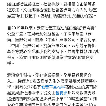
經由過程當局投進、社會捐獻、對接愛心企業等多
種方法，文山州積極發動社會各界氣力介入到“盼望
澡堂”項目扶植中，為項目順遂實行供給無力保證。
自2019年以來，云南盼望工程也經由過程“云青籌”
公益平臺，在貝泰妮公益基金、宇澤半導體（云
南）無限公司、飄柔（中國）無限公司、結合利華
（中國）無限公司、箭牌無限公司、云嶺芳華揚帆
基金等愛心企業和小我的支撐下，共籌集善款797萬
余元，為文山州180個“盼望澡堂”供給配套資金支
撐。
滬滇協作幫扶、愛心企業捐贈、全平易近積極介
入……從僅有9名寄宿制先生的廣南縣壩美鎮董幕小
學，到有3277名寄
包養平臺推舉
宿制先生的廣南縣
黑支果鄉低級中學；從文山
包養網
州消防救濟支隊
援建的西疇縣蓮花塘鄉界牌小學“119盼望澡堂”，到
愛心企業援建的丘北縣樹皮鄉白色姑小黌舍“水陌青