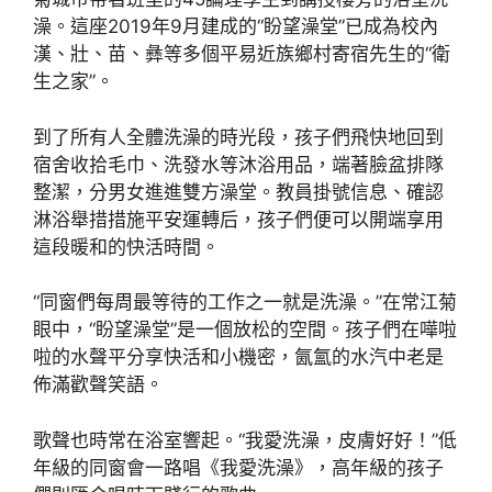
澡。這座2019年9月建成的“盼望澡堂”已成為校內
漢、壯、苗、彝等多個平易近族鄉村寄宿先生的“衛
生之家”。
到了所有人全體洗澡的時光段，孩子們飛快地回到
宿舍收拾毛巾、洗發水等沐浴用品，端著臉盆排隊
整潔，分男女進進雙方澡堂。教員掛號信息、確認
淋浴舉措措施平安運轉后，孩子們便可以開端享用
這段暖和的快活時間。
“同窗們每周最等待的工作之一就是洗澡。”在常江菊
眼中，“盼望澡堂”是一個放松的空間。孩子們在嘩啦
啦的水聲平分享快活和小機密，氤氳的水汽中老是
佈滿歡聲笑語。
歌聲也時常在浴室響起。“我愛洗澡，皮膚好好！”低
年級的同窗會一路唱《我愛洗澡》，高年級的孩子