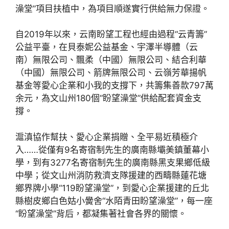
澡堂”項目扶植中，為項目順遂實行供給無力保證。
自2019年以來，云南盼望工程也經由過程“云青籌”
公益平臺，在貝泰妮公益基金、宇澤半導體（云
南）無限公司、飄柔（中國）無限公司、結合利華
（中國）無限公司、箭牌無限公司、云嶺芳華揚帆
基金等愛心企業和小我的支撐下，共籌集善款797萬
余元，為文山州180個“盼望澡堂”供給配套資金支
撐。
滬滇協作幫扶、愛心企業捐贈、全平易近積極介
入……從僅有9名寄宿制先生的廣南縣壩美鎮董幕小
學，到有3277名寄宿制先生的廣南縣黑支果鄉低級
中學；從文山州消防救濟支隊援建的西疇縣蓮花塘
鄉界牌小學“119盼望澡堂”，到愛心企業援建的丘北
縣樹皮鄉白色姑小黌舍“水陌青田盼望澡堂”，每一座
“盼望澡堂”背后，都凝集著社會各界的關懷。