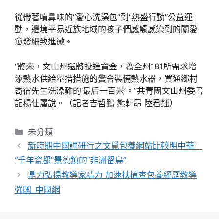
從帶著噴鼻味的“愛心洗澡包”到“熱盛行動”公益運
動，邊境平易近族地域的孩子們感觸感染到的關愛
愈發細致進微。
“將來，文山州還將投進資金，為全州181所需求增
添熱水供給舉措措施的黌舍裝備熱水器，買通鄉村
寄宿先生洗澡難的‘最后一百米’。”共青團文山州委書
記楊仕麗說。（記者吉哲鵬 熊軒昂 陸君鈺）
分
未分類
類
新時期中國調研行之文覓包養網站比較明中華｜
“千年瓷都”景德鎮的“非洲留鳥”
鼎力弘揚教導家精力 加速扶植查包養經歷教導
強國_中國網