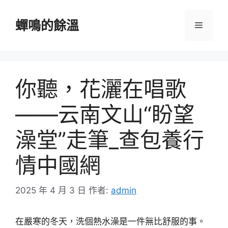
跳
至
蟬鳴的餘溫
選
主
要
單
內
容
你聽，花灑在唱歌
——云南文山“盼望
澡堂”走筆_查包養行
情中國網
2025 年 4 月 3 日
作者:
admin
在嚴寒的冬天，洗個熱水澡是一件無比舒服的事。