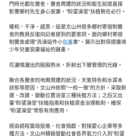
門時光都在黌舍，黌舍周遭的狀況和衛生前提直接
影響鄉村先生身心安康，“盼望澡堂”扶植勢在必行。
暖和、干凈、感恩，這是文山州很多鄉村寄宿制黌
舍的教員反復向記者提到的要害詞。面向鄉村寄宿
制黌舍處理“洗澡這件小
包養
事”，展示出對保證邊境
少年兒童安康福祉的器重。
花灑噴灑出的股股熱水，折射出下層管理的光線。
聯合各黌舍的地輿周遭的狀況、天氣特色和水資本
狀態等原因，文山州依照“一校一策”的方針，采取新
建、改建、變動位置浴室三種扶植方法；之后又出
臺“盼望澡堂”扶植指南和扶植資金治理軌制，確保
“盼望澡堂”常態有用應用。
經由過程當局投進、社會捐獻、對接愛心企業等多
種方法，文山州積極發動社會各界氣力介入到“盼望