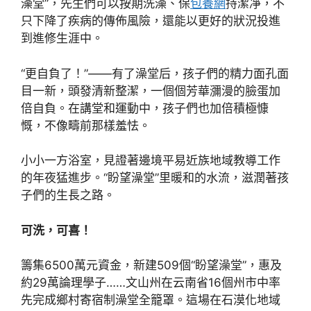
澡堂”，先生們可以按期洗澡、保
包養網
持潔凈，不
只下降了疾病的傳佈風險，還能以更好的狀況投進
到進修生涯中。
“更自負了！”——有了澡堂后，孩子們的精力面孔面
目一新，頭發清新整潔，一個個芳華瀰漫的臉蛋加
倍自負。在講堂和運動中，孩子們也加倍積極慷
慨，不像疇前那樣羞怯。
小小一方浴室，見證著邊境平易近族地域教導工作
的年夜猛進步。“盼望澡堂”里暖和的水流，滋潤著孩
子們的生長之路。
可洗，可喜！
籌集6500萬元資金，新建509個“盼望澡堂”，惠及
約29萬論理學子……文山州在云南省16個州市中率
先完成鄉村寄宿制澡堂全籠罩。這場在石漠化地域