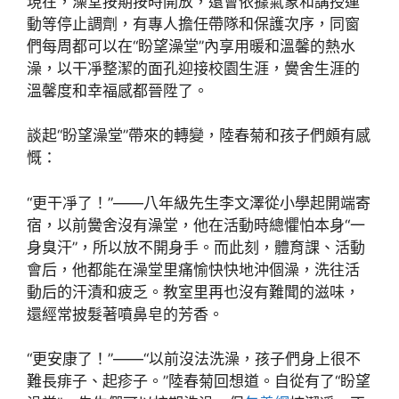
現在，澡堂按期按時開放，還會依據氣象和講授運
動等停止調劑，有專人擔任帶隊和保護次序，同窗
們每周都可以在“盼望澡堂”內享用暖和溫馨的熱水
澡，以干凈整潔的面孔迎接校園生涯，黌舍生涯的
溫馨度和幸福感都晉陞了。
談起“盼望澡堂”帶來的轉變，陸春菊和孩子們頗有感
慨：
“更干凈了！”——八年級先生李文澤從小學起開端寄
宿，以前黌舍沒有澡堂，他在活動時總懼怕本身“一
身臭汗”，所以放不開身手。而此刻，體育課、活動
會后，他都能在澡堂里痛愉快快地沖個澡，洗往活
動后的汗漬和疲乏。教室里再也沒有難聞的滋味，
還經常披髮著噴鼻皂的芳香。
“更安康了！”——“以前沒法洗澡，孩子們身上很不
難長痱子、起疹子。”陸春菊回想道。自從有了“盼望