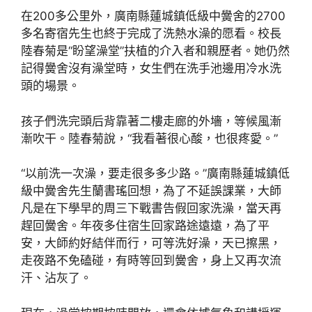
在200多公里外，廣南縣蓮城鎮低級中黌舍的2700
多名寄宿先生也終于完成了洗熱水澡的愿看。校長
陸春菊是“盼望澡堂”扶植的介入者和親歷者。她仍然
記得黌舍沒有澡堂時，女生們在洗手池邊用冷水洗
頭的場景。
孩子們洗完頭后背靠著二樓走廊的外墻，等候風漸
漸吹干。陸春菊說，“我看著很心酸，也很疼愛。”
“以前洗一次澡，要走很多多少路。”廣南縣蓮城鎮低
級中黌舍先生蘭書瑤回想，為了不延誤課業，大師
凡是在下學早的周三下戰書告假回家洗澡，當天再
趕回黌舍。年夜多住宿生回家路途遠遠，為了平
安，大師約好結伴而行，可等洗好澡，天已擦黑，
走夜路不免磕碰，有時等回到黌舍，身上又再次流
汗、沾灰了。