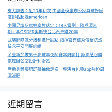
皮尤調查：近20年初次 中國全億嵐辦公家具球好感
度排名超過american
中國足壇反腐案塵埃落定：18人獲刑，陳戌源無
期，李OSDER奧斯德台北汽車鐵20年
武裝部隊就分級制進行試點 指揮官有信秀傳醫院巡
檢念平安開展訓練
茅臺新加坡男子高球年夜師賽本周開打 龐潤芝盼勝
億嵐辦公室設計利衛冕
產后身體癡肥屏幕抽像走樣 導演台包養app強迫周
濤減肥
近期留言