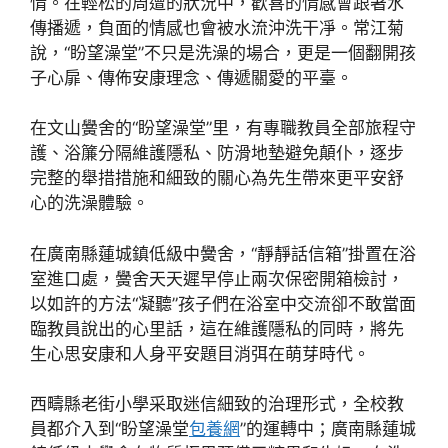
情。在輕松的周遭的狀況中，歡喜的情感會跟著水
傳播遞，負面的情感也會被水流沖洗干凈。常江菊
說，“盼望澡堂”不只是洗澡的場合，更是一個翻開孩
子心扉、傳佈安康理念、傳遞關愛的平臺。
在文山黌舍的“盼望澡堂”里，有專職教員全部旅程守
護、浴簾分隔維護隱私、防滑地墊避免顛仆，逐步
完整的舉措措施和細致的關心為先生帶來更平安舒
心的洗澡體驗。
在廣南縣蓮城鎮低級中黌舍，“靜靜話信箱”掛置在浴
室進口處，黌舍天天遲早停止兩次保密開箱檢討，
以如許的方法“凝聽”孩子們在浴室中交流卻不敢當面
臨教員說出的心里話，這在維護隱私的同時，將先
生心思安康和人身平安題目消弭在萌芽時代。
西疇縣老街小學采取迷信細致的治理形式，全校教
員都介入到“盼望澡堂
包養網
”的運轉中；廣南縣蓮城