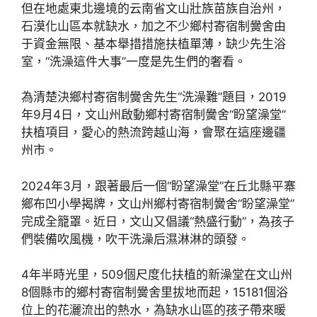
但在地處東北邊境的云南省文山壯族苗族自治州，
石漠化山區本就缺水，加之不少鄉村寄宿制黌舍由
于資金無限、基本舉措措施扶植單薄，缺少先生浴
室，“洗澡這件大事”一度是先生們的奢看。
為清楚決鄉村寄宿制黌舍先生“洗澡難”題目，2019
年9月4日，文山州啟動鄉村寄宿制黌舍“盼望澡堂”
扶植項目，愛心的熱流跨越山海，會聚在這座邊疆
州市。
2024年3月，跟著最后一個“盼望澡堂”在丘北縣平寨
鄉布凹小學揭牌，文山州鄉村寄宿制黌舍“盼望澡堂”
完成全籠罩。近日，文山又倡議“熱盛行動”，為孩子
們裝備吹風機，吹干洗澡后濕淋淋的頭發。
4年半時光里，509個尺度化扶植的新澡堂在文山州
8個縣市的鄉村寄宿制黌舍里拔地而起，15181個浴
位上的花灑流出的熱水，為缺水山區的孩子帶來暖