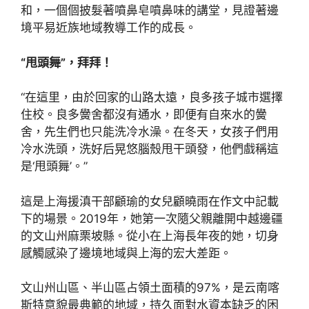
和，一個個披髮著噴鼻皂噴鼻味的講堂，見證著邊
境平易近族地域教導工作的成長。
“甩頭舞”，拜拜！
“在這里，由於回家的山路太遠，良多孩子城市選擇
住校。良多黌舍都沒有通水，即便有自來水的黌
舍，先生們也只能洗冷水澡。在冬天，女孩子們用
冷水洗頭，洗好后晃悠腦殼甩干頭發，他們戲稱這
是‘甩頭舞’。”
這是上海援滇干部顧瑜的女兒顧曉雨在作文中記載
下的場景。2019年，她第一次隨父親離開中越邊疆
的文山州麻栗坡縣。從小在上海長年夜的她，切身
感觸感染了邊境地域與上海的宏大差距。
文山州山區、半山區占領土面積的97%，是云南喀
斯特意貌最典範的地域，持久面對水資本缺乏的困