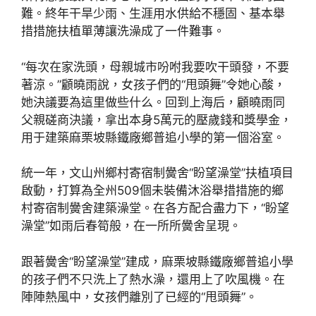
難。終年干旱少雨、生涯用水供給不穩固、基本舉
措措施扶植單薄讓洗澡成了一件難事。
“每次在家洗頭，母親城市吩咐我要吹干頭發，不要
著涼。”顧曉雨說，女孩子們的“甩頭舞”令她心酸，
她決議要為這里做些什么。回到上海后，顧曉雨同
父親磋商決議，拿出本身5萬元的壓歲錢和獎學金，
用于建築麻栗坡縣鐵廠鄉普追小學的第一個浴室。
統一年，文山州鄉村寄宿制黌舍“盼望澡堂”扶植項目
啟動，打算為全州509個未裝備沐浴舉措措施的鄉
村寄宿制黌舍建築澡堂。在各方配合盡力下，“盼望
澡堂”如雨后春筍般，在一所所黌舍呈現。
跟著黌舍“盼望澡堂”建成，麻栗坡縣鐵廠鄉普追小學
的孩子們不只洗上了熱水澡，還用上了吹風機。在
陣陣熱風中，女孩們離別了已經的“甩頭舞”。