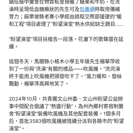
鎮低級中黌舍在物質柜里預備了糖果和牛奶，在洗
澡時呈現低血糖癥狀的先生可及
包養網
時取用彌補
膂力；麻栗坡縣老寨小學經由過程交際部援建的“暖
和工程”項目處理了“盼望澡堂”熱水供給缺乏題目……
“盼望澡堂”項目扶植告一段落，花灑下的歌聲還在延
續。
這個冬天，馬關縣小格木小學五年級先生楊華萍收
到了一份與“洗澡”有關的禮品——吹風機。“洗完澡
終于能用上吹風機把頭發吹干了。”風力暖和，發絲
飄動，楊華萍高興地笑了。
2024年10月，共青團文山州委、文山州盼望公益辦
事中間配合倡議了“熱盛行動”，為州內鄉村寄宿制黌
舍“盼望澡堂”裝備吹風機及其他配套裝備。1個多月
后，首批3583個吹風機被陸續分派到各縣市的“盼望
澡堂”。