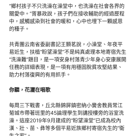
“鄉村孩子不只洗澡在澡堂中，也洗澡在社會各界的
關愛中。”胥暴政說，孩子們在接收輔助的經過歷程
中，感觸感染到社會的暖和，心中也埋下一顆感恩
的種子。
共青團云南省委副書記王顥茗說，小澡堂、年夜平
易近生，扶植“盼望澡堂”不是純真處理本地寄宿先生
“洗澡難”題目，是一項安身村落青少年身心安康展開
任務的詳細表現，是一項有用穩固脫貧攻堅結果、
助力村落復興的有用抓手。
你聽，花灑在唱歌
每周三下戰書，丘北縣錦屏鎮密納小黌舍教員常江
菊城市帶著班里的45論理學生到講授樓旁的浴室洗
澡。這座2019年9月建成的“盼望澡堂”已成為校內
漢、壯、苗、彝等多個平易近族鄉村寄宿先生的“衛
生之家”。