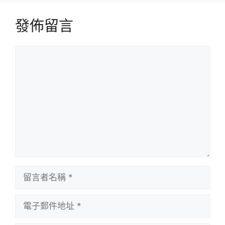
發佈留言
留
言
留
言
者
電
名
子
稱
郵