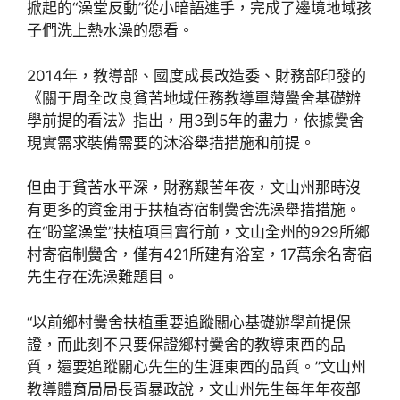
掀起的“澡堂反動”從小暗語進手，完成了邊境地域孩
子們洗上熱水澡的愿看。
2014年，教導部、國度成長改造委、財務部印發的
《關于周全改良貧苦地域任務教導單薄黌舍基礎辦
學前提的看法》指出，用3到5年的盡力，依據黌舍
現實需求裝備需要的沐浴舉措措施和前提。
但由于貧苦水平深，財務艱苦年夜，文山州那時沒
有更多的資金用于扶植寄宿制黌舍洗澡舉措措施。
在“盼望澡堂”扶植項目實行前，文山全州的929所鄉
村寄宿制黌舍，僅有421所建有浴室，17萬余名寄宿
先生存在洗澡難題目。
“以前鄉村黌舍扶植重要追蹤關心基礎辦學前提保
證，而此刻不只要保證鄉村黌舍的教導東西的品
質，還要追蹤關心先生的生涯東西的品質。”文山州
教導體育局局長胥暴政說，文山州先生每年年夜部