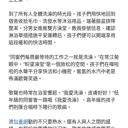
到了所有人全體洗澡的時光段，孩子們飛快地回到
宿舍收拾毛巾、洗發水等沐浴用品，端著臉盆排隊
整潔，分男女進進雙方澡堂。教員掛號信息、確認
淋浴舉措措施平安運轉后，孩子們便可以開端享用
這段暖和的快活時間。
“同窗們每周最等待的工作之一就是洗澡。”在常江菊
眼中，“盼望澡堂”是一個放松的空間。孩子們在嘩啦
啦的水聲平分享快活和小機密，氤氳的水汽中老是
佈滿歡聲笑語。
歌聲也時常在浴室響起。“我愛洗澡，皮膚好好！”低
年級的同窗會一路唱《我愛洗澡》，高年級的孩子
們則匯合唱時下賤行的歌曲。
流
包養網
動的不只要熱水，還有人與人之間的感