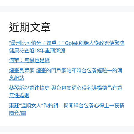
近期文章
“量刑比可怕分子還重！” Gojek創始人從政秀傳醫院
健康檢查陷18年重刑深淵
何華：無緣也是緣
煙臺民眾網 煙臺的門戶網站和唯台包養經驗一的消
息網站
蔡琴訴說過往情史 與台包養網心得名導楊德昌有過
無性婚姻
棗莊”溫順女人”作釣餌 揭開網台包養心得上一夜情
圈套/圖