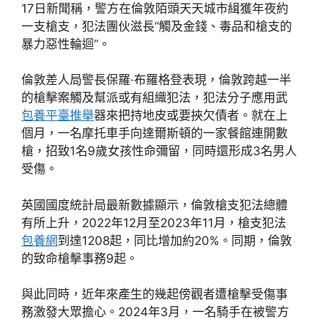
17日新聞稱，警方在倫敦陌頭天天城市緝獲年夜約
一支槍支，犯法團伙滋長“觸及金錢、毒品和槍支的
暴力惡性輪迴”。
倫敦差人局警長保羅·布羅格登表現，倫敦跨越一半
的槍擊案觸及幫派或有組織犯法，犯法分子應用武
包養平臺推舉
器來把持地皮或要挾欠債者。就在上
個月，一名摩托車手向達爾斯頓的一家餐館連開數
槍，招致1名9歲女孩性命彌留，同時還形成3名男人
受傷。
英國國度統計局最新數據顯示，倫敦槍支犯法總體
有所上升，2022年12月至2023年11月，槍支犯法
包養網
到達1208起，同比增加約20%。同期，倫敦
的致命槍擊事務9起。
與此同時，近年來產生的幾起傍觀者遭槍擊受傷事
務激發大眾擔心。2024年3月，一名騎手在被警方