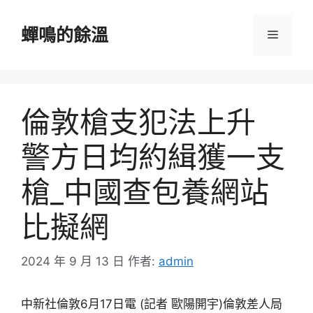
跳
至
蟬鳴的餘溫
選
主
要
單
內
容
倫敦槍支犯法上升
警方日均約緝獲一支
槍_中國查包養網站
比擬網
2024 年 9 月 13 日
作者:
admin
中新社倫敦6月17日電 (記者 歐陽開宇)倫敦差人局