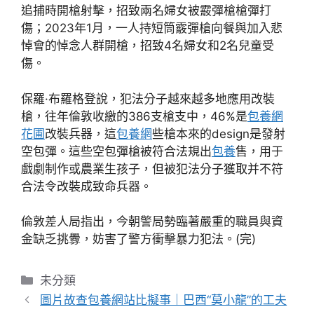
追捕時開槍射擊，招致兩名婦女被霰彈槍槍彈打
傷；2023年1月，一人持短筒霰彈槍向餐與加入悲
悼會的悼念人群開槍，招致4名婦女和2名兒童受
傷。
保羅·布羅格登說，犯法分子越來越多地應用改裝
槍，往年倫敦收繳的386支槍支中，46%是
包養網
花圃
改裝兵器，這
包養網
些槍本來的design是發射
空包彈。這些空包彈槍被符合法規出
包養
售，用于
戲劇制作或農業生孩子，但被犯法分子獲取并不符
合法令改裝成致命兵器。
倫敦差人局指出，今朝警局勢臨著嚴重的職員與資
金缺乏挑釁，妨害了警方衝擊暴力犯法。(完)
分
未分類
類
圖片故查包養網站比擬事｜巴西“莫小龍”的工夫