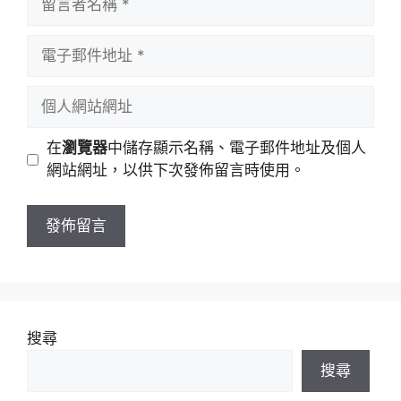
言
者
電
名
子
稱
郵
個
件
人
地
網
在
瀏覽器
中儲存顯示名稱、電子郵件地址及個人
址
站
網站網址，以供下次發佈留言時使用。
網
址
搜尋
搜尋