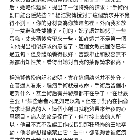
后，她略作猶豫，提出了一個特殊的請求：“手術的
創口能否隱藏些？” 楊浩賢傳授對于這個請求并不覺
得不測，，你的身材會為你放進包裡，外面我多放
了一雙鞋和幾雙襪子。別的，妃子讓姑娘烤了一些
蛋糕，丈夫稍後會帶來一些，如許這并不是第一個
向他提出相似請求的患者了。這個女教員固然已年
過五旬，但身體頤養得很好，言談舉止和妝容無不
顯露出知性美，看得出她對自我的抽像請求很高。
楊浩賢傳授向記者說明，實在這個請求并不外分。
在普通人看來，腫瘤手術就是救命，手術后留個小
疤算什么，甚至術后有并發癥都不在乎了，“在世最
主要！”某些患者凡是如是以為。但在于對內在抽像
請求比擬高的人，這個小創口就能夠帶來年夜的心
思題目。病人的命是保住了，但在接上去的人所
以，他盡不克不及讓工作成長到那種恐怖的田地舉
動，他必需想措施禁止它。生中，卻能夠會被疤痕