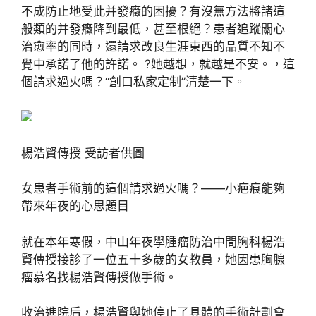
不成防止地受此并發癥的困擾？有沒無方法將諸這
般類的并發癥降到最低，甚至根絕？患者追蹤關心
治愈率的同時，還請求改良生涯東西的品質不知不
覺中承諾了他的許諾。 ?她越想，就越是不安。，這
個請求過火嗎？“創口私家定制”清楚一下。
楊浩賢傳授 受訪者供圖
女患者手術前的這個請求過火嗎？——小疤痕能夠
帶來年夜的心思題目
就在本年寒假，中山年夜學腫瘤防治中間胸科楊浩
賢傳授接診了一位五十多歲的女教員，她因患胸腺
瘤慕名找楊浩賢傳授做手術。
收治進院后，楊浩賢與她停止了具體的手術計劃會