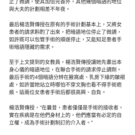
止了微調，使其加倍完善外，其他幾個暗語的地位
與大夫的計劃相差不年夜。
最后楊浩賢傳授在原有的手術計劃基本上，又將女
患者的請求斟酌了出來，把暗語地位停止了微調，
如許既可以包管手術的順遂停止，又能知足患者手
術暗語隱藏的需求。
至于上文提到的女教員，楊浩賢傳授讓她先畫出本
身心儀的暗語地位，在聯合手術的請求停止調劑。
最后手術的4個暗語分辨在腋窩處、乳房下緣的皺褶
處，如許當她站立時哪怕不穿文胸也看不得手術疤
痕。這兩位女患者手術后都很高興、自負。
楊浩賢傳授，“在曩昔，患者僅僅是手術的接收者，
實在疾病是在他們身材上的，他們應當有必定的自
立權，成為手術計劃制訂的介入者。”