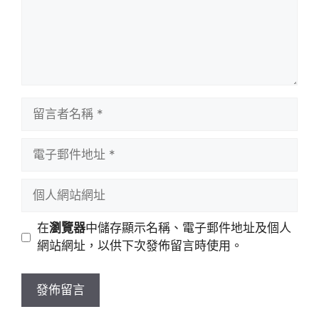
留
言
者
電
名
子
稱
郵
個
件
人
地
網
在
瀏覽器
中儲存顯示名稱、電子郵件地址及個人
址
站
網站網址，以供下次發佈留言時使用。
網
址