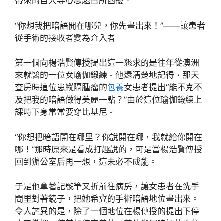
帶來的自大等心思題目所困擾。
“你想我把暗語開在哪兒，你先畫出來！”——讓患者
從手術的接收者變為介入者
第一個向楊浩賢傳授提出這一懇求的是往年從澳洲
來就醫的一位女瑜伽鍛練。他還清楚地記得，那天
查房時這位患縱隔腫瘤的
包養
女患者提出“能不克不
及把我的暗語做得美麗一點？”由於這位瑜伽鍛練上
課時下身常常要穿比基尼。
“你想把暗語開在哪里？你說開在哪，我就給你開在
哪！”那時原來是看成打趣說的，可是當楊浩賢傳授
回到辦公室后再一想，這未必不成能。
于是他拿著記號筆又折前往病房，讓女患者在洗手
間里對著鏡子，把她希冀的手術暗語地位畫出來。
令人詫異的是，除了一個地位在楊傳授的提出下停