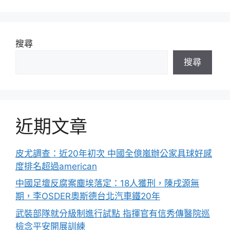
搜尋
搜尋
近期文章
皮尤調查：近20年初次 中國全億嵐辦公家具球好感
度排名超過american
中國足壇反腐案塵埃落定：18人獲刑，陳戌源無
期，李OSDER奧斯德台北汽車鐵20年
武裝部隊就分級制進行試點 指揮官有信秀傳醫院巡
檢念平安開展訓練