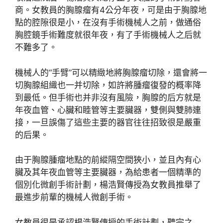
商。女教員的胸腺瘤有4公分年夜，可是由于胸腺地
點的腔隙很是小，在沒有手術機械人之前，做通俗
胸腔鏡手術難度就很年夜，有了手術機械人之后就
不難多了。
機械人的“手臂”可以精緻地將胸腺瘤切除，還會將一
切胸腺組織也一并切除，如許將腫瘤復發的概率降
到最低。但手術也并非沒有風險，胸腺的后方就是
年夜血管、心臟和睦管等主要臟器，雙側與雙肺連
接，一旦誤傷了這些主要的器官往往招致很是嚴重
的后果。
由于胸腺腫瘤地點的前縱隔空間狹小，並且內有心
臟及其年夜血管等主要臟器，為給患者一個精準的
個別化微創手術計劃，楊浩賢傳授為女教員推舉了
最進步前輩的機械人微創手術。
女教員很是承認楊浩賢傳授的手術計劃，聽完之