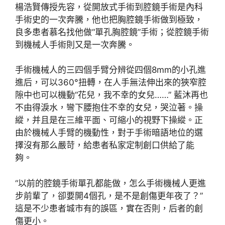
楊浩賢傳授先容，從開放式手術到腔鏡手術是內科
手術史的一次奔騰，他也把胸腔鏡手術做到極致，
良多患者慕名找他做“單孔胸腔鏡”手術；從腔鏡手術
到機械人手術則又是一次奔騰。
手術機械人的三四個手臂分辨從四個8mm的小孔進
進后，可以360°扭轉，在人手無法伸出來的狹窄腔
隙中也可以機動“花兒，我不幸的女兒……” 藍沐再也
不由得淚水，彎下腰抱住不幸的女兒，哭泣著。操
縱，并且是在三維平面、可縮小的視野下操縱。正
由於機械人手臂的機動性，對于手術暗語地位的選
擇沒有那么嚴苛，給患者私家定制創口供給了能
夠。
“以前的腔鏡手術單孔都能做，怎么手術機械人更進
步前輩了，卻要開4個孔，是不是創傷更年夜了？”
這是不少患者城市有的誤區，實在否則，后者的創
傷更小。