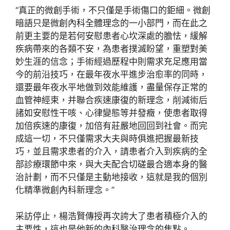
“真正的微創手術，不只僅是手術傷口的鉅細。微創
暗語只是微創內科全體理念的一小部門，而在此之
前更主要的是若何安慰患者心坎深處的膽怯，緩解
疾病帶來的各類不安，為患者撲滅盼望，重塑對美
妙生涯的信念；手術經過歷程中則需求充足應用當
今的前沿技巧，在最年夜水平進步治愈率的同時，
還要最年夜水平地做到效能維護，盡量保存正常的
血管神經束，并聯合疾速康復的新理念，削減術后
諸如安慰性干咳、心律變態等并發癥，使患者取得
加倍疾速的康復，加倍有莊嚴地回回到社會。而完
成這一切，不只僅需求大夫與時俱進把握最新技
巧，並且需求患者的介入，請患者介入到疾病的全
部診療環節中來，與大夫配合切磋最合適本身的醫
治計劃，而不只僅是主動地接收，這就是我的個別
化精準微創內科新理念。”
采訪停止，楊浩賢傳授再次誇大了患者積極介入的
主要性，這也是他新的內科醫治理念的焦點。