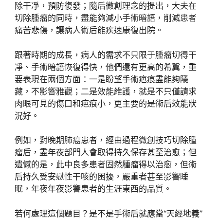
除干凈，預防復發；隨后微創理念的提出，大夫在
切除腫瘤的同時，盡能夠減小手術暗語，削減患者
痛苦悲傷，讓病人術后能疾速康復出院。
跟著時期的成長，病人的需求不只限于腫瘤切得干
凈、手術暗語恢復得快，他們還有更高的希冀，重
要表現在兩個方面：一是盼望手術疤痕盡能夠隱
藏，不影響雅觀；二是效能維護，就是不只僅請求
肉眼可見的傷口和疤痕小，更主要的是術后效能狀
況好。
例如，對晚期肺癌患者，經由過程微創技巧切除腫
瘤后，盡年夜部門人會取得持久保存甚至治愈；但
遺憾的是，此中良多患者固然腫瘤得以治愈，但術
后持久受安慰性干咳的困擾，嚴重者甚至影響睡
眠，年夜年夜影響患者的生涯東西的品質。
若何處理這個題目？是不是手術后就應當“天經地義”