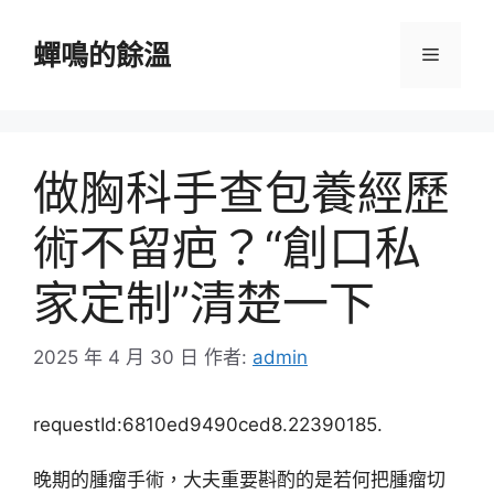
跳
至
蟬鳴的餘溫
選
主
要
單
內
容
做胸科手查包養經歷
術不留疤？“創口私
家定制”清楚一下
2025 年 4 月 30 日
作者:
admin
requestId:6810ed9490ced8.22390185.
晚期的腫瘤手術，大夫重要斟酌的是若何把腫瘤切