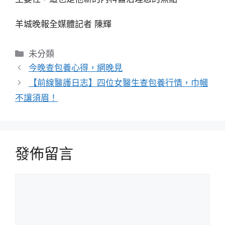
羊城晚報全媒體記者 陳輝
分
未分類
類
今晚查包養心得，網晚見
【前線醫護日志】四位女醫生查包養行情，巾幗
不讓須眉！
發佈留言
留
言