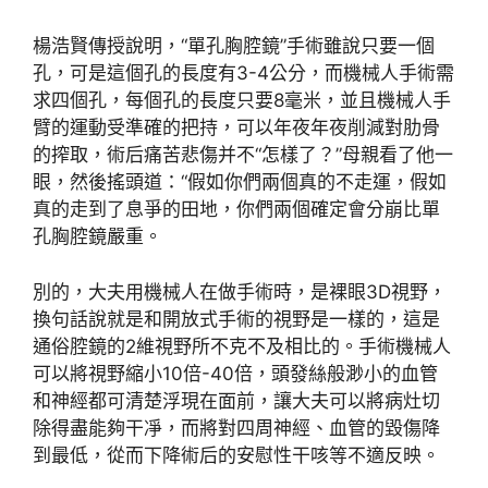
楊浩賢傳授說明，“單孔胸腔鏡”手術雖說只要一個
孔，可是這個孔的長度有3-4公分，而機械人手術需
求四個孔，每個孔的長度只要8毫米，並且機械人手
臂的運動受準確的把持，可以年夜年夜削減對肋骨
的搾取，術后痛苦悲傷并不“怎樣了？”母親看了他一
眼，然後搖頭道：“假如你們兩個真的不走運，假如
真的走到了息爭的田地，你們兩個確定會分崩比單
孔胸腔鏡嚴重。
別的，大夫用機械人在做手術時，是裸眼3D視野，
換句話說就是和開放式手術的視野是一樣的，這是
通俗腔鏡的2維視野所不克不及相比的。手術機械人
可以將視野縮小10倍-40倍，頭發絲般渺小的血管
和神經都可清楚浮現在面前，讓大夫可以將病灶切
除得盡能夠干凈，而將對四周神經、血管的毀傷降
到最低，從而下降術后的安慰性干咳等不適反映。