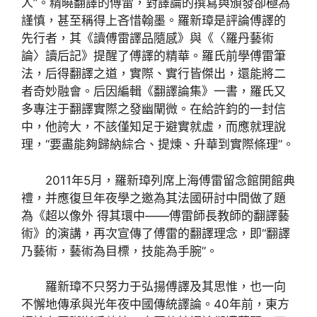
人”。精曉翻譯的傅雷，對譯論的撰寫與頒發卻極為
謹慎，甚至稱得上吝惜翰墨。羅新璋是評論傅譯的
先行者，其《讀傅雷譯品隨感》與《〈羅丹藝術
論〉讀后記》提醒了傅譯的精華。羅氏前學傅雷筆
法，后得翻譯之道，實際、實行皆傑出，還能將二
者奇妙融會。后因編輯《翻譯論集》一書，羅氏又
多專注于翻譯實際之發幽闡微。在給許鈞的一封信
中，他誇大，不該僅知足于避實就虛，而應就理說
理，“要盡能夠歸納綜合、提煉、升華到實際條理”。
2011年5月，羅新璋列席上海傅雷留念館開館典
禮，并應復旦年夜學之邀為其法國研討中間做了題
為《超以像外 得其環中——傅雷師長教師的翻譯藝
術》的演講，再次宣傳了傅雷的翻譯理念，即“翻譯
乃藝術，藝術為目標，技能為手腕”。
羅新璋不只努力于弘揚傅譯及其思惟，也一向
不懈地傳承與光年夜中國傳統譯論。40年前，東方