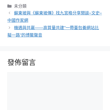
分
未分類
類
蘇東坡與《蘇東坡傳》找九宮格分享閒談–文史–
中國作家網
機遇與共贏——高質量共建“一帶臺包養網站比
擬一路”的博鰲聲音
發佈留言
留
言