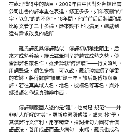
在處理懂得中的題目。2009年由中國對外翻譯出書
公司出書的譯本重在表達，修正多多，如年夜刪“的”
字，以免“的的不休”。18年間，他前前后后將譯稿對
比原文看了二十多遍，歷來談不上很滿足，總感到
還有需求改良的處所。
羅氏譯風與傅譯酷似。傅譯初期稚嫩陌生，后
來才成熟幹練。羅氏譯筆則呈跨越式成熟之勢。傅
雷翻譯名家名作，逐步鑄就“傅譯體”——行文流利，
用詞豐盛，顏色多樣。可以說，羅新璋繼續了傅雷
的衣缽，將傅譯體“續航”幾十年。讀后期傅譯與羅
譯，若往其異域人名、地名、機構名等專名，與外
鄉漢語名作還真難辨中西。
傅譯馴服國人憑的是“雅”，也就是“規范”——并
非時人所解的“美”。羅新璋緊隨傅譯，顛末“抄”學，
其漢譯行文流利，用字精當，遣詞造句力圖符合漢
語語法，善用成語而盡少病句。末端，羅氏也成為