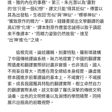
達、雅的內在的事務”。第三，朱光潛以為“盡對
的‘信’只是一個幻想”，譯文只能“得其近似”，傅雷以
其為出發點，生收回“形似”與“神似”，“標舉神似”，
“獲致原作的精力”。第四，錢鍾書提出文學翻譯的最
高幻想“化境”，“譯本對原作應當忠誠得以致于讀起
來不像譯本”，“而精力姿致仍然故我”，達至
“出‘神’進‘化’”之境。
追根究底，論述邏輯，刻畫特點，羅新璋建構
了中國傳統譯論系統，無力地證實了中國的翻譯實
際遺產和翻譯實際研討盡非窘蹙，也非落后，國人
不用妄自尊大，而應在周全總結本身經歷、謙虛進
修本國進步前輩譯論的基本上，不竭實行，不竭摸
索，成長我國獨具特點的翻譯實際，樹立卓然自力
的翻譯實際系統。該文彰顯了羅氏深摯的傳統文明
涵養、出色的文明修養以及淵博的學問積聚，同時
展示出極高的前瞻視野。