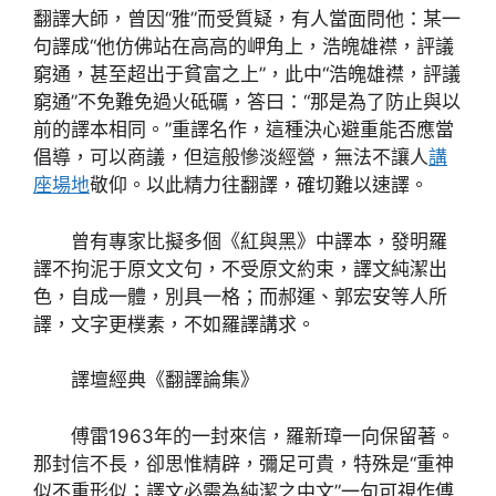
翻譯大師，曾因“雅”而受質疑，有人當面問他：某一
句譯成“他仿佛站在高高的岬角上，浩魄雄襟，評議
窮通，甚至超出于貧富之上”，此中“浩魄雄襟，評議
窮通”不免難免過火砥礪，答曰：“那是為了防止與以
前的譯本相同。”重譯名作，這種決心避重能否應當
倡導，可以商議，但這般慘淡經營，無法不讓人
講
座場地
敬仰。以此精力往翻譯，確切難以速譯。
曾有專家比擬多個《紅與黑》中譯本，發明羅
譯不拘泥于原文文句，不受原文約束，譯文純潔出
色，自成一體，別具一格；而郝運、郭宏安等人所
譯，文字更樸素，不如羅譯講求。
譯壇經典《翻譯論集》
傅雷1963年的一封來信，羅新璋一向保留著。
那封信不長，卻思惟精辟，彌足可貴，特殊是“重神
似不重形似；譯文必需為純潔之中文”一句可視作傅