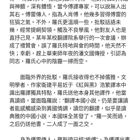
與神髓，深有體悟，當今傅譯專家，可以說無人出
其右。傅雷傳人，指為人肖傅，他幾多習得傅雷的
狂狷之氣。不外，羅氏更溫順一些，批駁話語未
幾，經常提綱契領。觸及不良學風，他對友人也是
直抒己見。某年某校翻譯院系舉行的一次會議，辦
成了禮贊會，誤了羅氏特地與會的時間，他天然不
快；幸虧，趕上華東師年夜的潘文國傳授，引認為
同志，羅氏心中的陰霾一掃而空。
面臨外界的批駁，羅氏接收得也不掉儒雅。文
明學者、作家衛建平易近于《紅與黑》浩繁譯本中
識出羅譯獨具特點，羅氏送他本身其他譯作，他當
真讀過，當面臨羅說：“翻譯本國小說，仍是要讓讀
者能感觸感染到異國情調，讀您的翻譯，似乎是讀
典雅的中國小說，本國味全蒸發了。”羅一笑而過，
之后仍送他書，二人成了一面之交。
身為傅雷傳人，羅新璋已經“編傅”，為傅譯出書