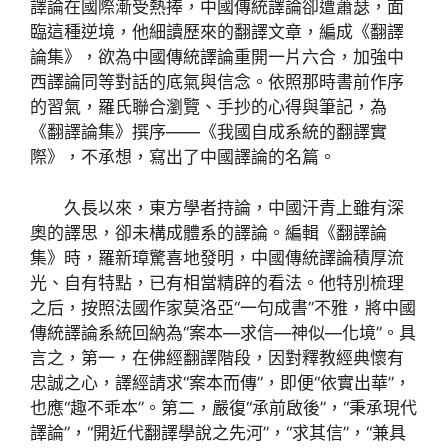
譯論在國際漸受熱捧，中國傳統譯論卻遭蕭瑟，面
臨這種逆境，他細讀歷來的翻譯文章，編成《翻譯
論集》，欲為中國傳統譯論重開一片六合，加強中
西譯論同等對話的底氣與信念。依照那時書前作序
的習氣，羅氏聯合瀏覽、手抄的心得與筆記，為
《翻譯論集》撰序——《我國自成系統的翻譯實
際》，不承想，寫出了中國譯論的名篇。
久長以來，東方學者持論，中國汗青上雖有深
奧的譯思，卻未構成體系的譯論。編輯《翻譯論
集》時，羅新璋驚喜地發明，中國傳統譯論積厚流
光、自有特點，已有相當精辟的看法。他特別梳理
之后，按照法國作家莫洛亞“一句成書”不雅，將中國
傳統譯論系統回納為“案本—求信—神似—化境”。具
言之，第一，在佛經翻譯階段，因對釋教經典懷有
忠誠之心，譯經請求“案本而傳”，即便“依實出華”，
也應“趣不乖本”。第二，嚴復“承前啟後”，“秉承現代
譯論”，“開近代翻譯學說之先河”，“求其信”，“兼具