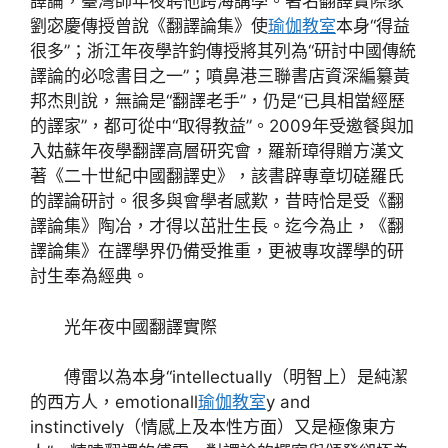
譯論，臺灣師年夜聘他跨海講學。著名翻譯實際家
劉宓慶傳授曾說《翻譯論集》使
瑜伽教室
本身“得益
很多”；浙江年夜學許鈞傳授將其列為“研討中國傳統
譯論的必唸書目之一”；噴鼻港三聯書店資深編纂黃
邦杰則說，無論是“翻譯老手”，仍是“已具相當經歷
的譯家”，都可從中“取得教益”。2009年受邀餐與加
入姑蘇年夜學翻譯高層研究會，羅新璋得贈方漢文
著《二十世紀中國翻譯史》，該書辟專章切磋羅氏
的譯論研討。很多與會學者感歎，昔時恰是受《翻
譯論集》陶冶，才得以茁壯生長。迄今為止，《翻
譯論集》在譯學界仍備受推重，更被專攻譯學的研
討生奉為經典。
光年夜中國翻譯實際
傅雷以為本身“intellectually（明智上）是純潔
的西方人，emotionall
瑜伽教室
y and
instinctively（情感上及本性方面）又是極像東方