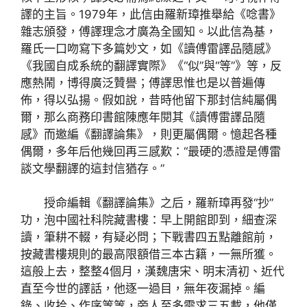
譯的主旨。1979年，此信由羅新璋推舉給《唸書》
雜志頒發，傅譯理念才廣為全國知。以此信為基，
羅氏一口吻寫下多篇妙文，如《讀傅雷譯品隨感》
《我國自成系統的翻譯實際》《“似”與“等”》等，反
應熱鬧，博得廣泛贊譽；傅譯思惟也是以普遍傳
佈，得以弘揚。假如說，昔時他留下那封信純屬偶
爾，那么商務印書館陳應年閱其《讀傅雷譯品隨
感》而邀編《翻譯論集》，則更屬偶爾。憶起各種
偶爾，多年后他幾回再三感歎：“最硬的憑證是傅雷
談文學翻譯的這封信猶存。”
授命編輯《翻譯論集》之后，羅新璋再發“抄”
功，泡中國社科院藏書樓：早上開館即到，細查深
讀，筆耕不輟，有疑必問；下戰書四五點離館前，
按藏書樓規則的最高限額借三本古籍，一無所獲。
這般上去，整整4個月，漢魏唐宋、明末清初、近代
直至今世的譯話，他逐一過目，無年夜漏掉。編
錄、收拾、作序等等，旁人至多需求三五載，他僅