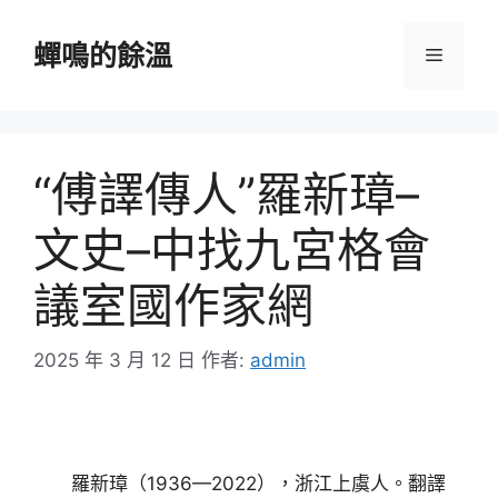
跳
至
蟬鳴的餘溫
選
主
要
單
內
容
“傅譯傳人”羅新璋–
文史–中找九宮格會
議室國作家網
2025 年 3 月 12 日
作者:
admin
羅新璋（1936—2022），浙江上虞人。翻譯