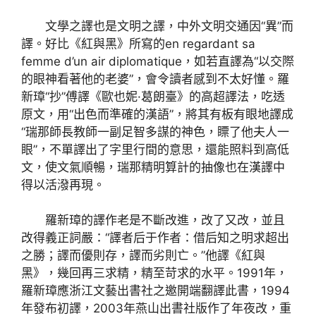
文學之譯也是文明之譯，中外文明交通因“異”而
譯。好比《紅與黑》所寫的en regardant sa
femme d’un air diplomatique，如若直譯為“以交際
的眼神看著他的老婆”，會令讀者感到不太好懂。羅
新璋“抄”傅譯《歐也妮·葛朗臺》的高超譯法，吃透
原文，用“出色而準確的漢語”，將其有板有眼地譯成
“瑞那師長教師一副足智多謀的神色，瞟了他夫人一
眼”，不單譯出了字里行間的意思，還能照料到高低
文，使文氣順暢，瑞那精明算計的抽像也在漢譯中
得以活潑再現。
羅新璋的譯作老是不斷改進，改了又改，並且
改得義正詞嚴：“譯者后于作者：借后知之明求超出
之勝；譯而優則存，譯而劣則亡。”他譯《紅與
黑》，幾回再三求精，精至苛求的水平。1991年，
羅新璋應浙江文藝出書社之邀開端翻譯此書，1994
年發布初譯，2003年燕山出書社版作了年夜改，重