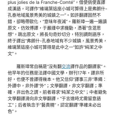
plus jolies de la Franche-Comté”，借使倘使直譯
成漢語，可譯作“維璃葉這座小城可算得上是弗朗什-
孔泰地域風景秀美的城鎮之一”。如許翻譯固然不
錯，卻略帶歐化，“意味年夜減”。羅新璋一遍一遍讀
原文，仿效傅譯，于嚴謹中求機動，憑著“含混思
想”，跳出原文，將長句奇妙切分，特別調劑語序，
終于譯出“弗朗什-孔泰地域有不少城鎮，風景秀美，
維璃葉這座小城可算得是此中之一”如許“純潔之中
文”。
羅新璋常自稱是“沒有翻
交流
譯作品的翻譯家”。
他早年的任務是法譯中國文學，辦刊17年，譯非所
好，也便不曾譯得幾本。他又信仰“譯事三非”準繩：
外譯中，非外譯“外”；文學翻譯，非文字翻譯；準
確，非出色之謂。前者尋求“純潔之中文”；中者避免
文學翻譯滑向非文學翻譯，“于言達時尤需留意語
工”；后者執念于“藝貴精”，認定翻譯“準確未必出
色”。