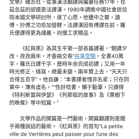
文學》雜志社，從事漢法翻譯與編纂任務17年，在
茲念茲的卻還是法譯漢。1980年調進中國社會迷信
院本國文學研討所，遂了心愿，他甕中之鱉，讀
傅、抄傅之功愈加發酵。法譯漢因有傅譯在前，羅
氏便譯得更為謹嚴，向慢工求精品。
《紅與黑》為其生平第一部長篇譯著，“朝譯夕
改，孜孜兩年，才委曲交卷”
共享空間
。全書40萬
字，羅氏日譯千字，歷時年余完成初譯；又用一年
時光修正、繕寫，總量未變。兩年算上去，“天天只
合得五百字”。他自謙：“本書譯者愧非名家；只在同
業中，薄有虛名。”“性好唸書，懶于動筆，只譯得
《特利斯當與伊瑟》《列那狐的故事》及《栗樹下
的晚餐》等中短篇。”
文學作品的開篇是一門藝術，開篇翻譯則是關
乎兩種說話的藝術。《紅與黑》的首句“La petite
ville de Verrières peut passer pour l’une des