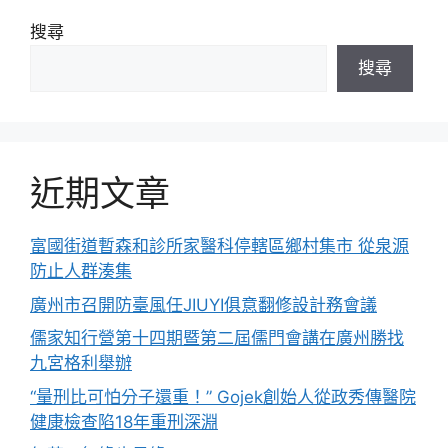
搜尋
搜尋
近期文章
富國街道暫森和診所家醫科停轄區鄉村集市 從泉源
防止人群湊集
廣州市召開防臺風任JIUYI俱意翻修設計務會議
儒家知行營第十四期暨第二屆儒門會講在廣州勝找
九宮格利舉辦
“量刑比可怕分子還重！” Gojek創始人從政秀傳醫院
健康檢查陷18年重刑深淵