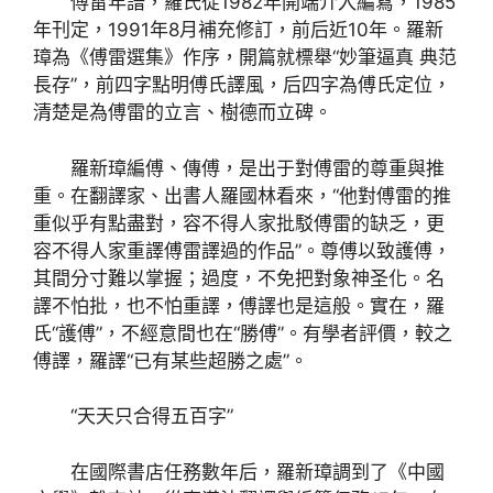
傅雷年譜，羅氏從1982年開端介入編寫，1985
年刊定，1991年8月補充修訂，前后近10年。羅新
璋為《傅雷選集》作序，開篇就標舉“妙筆逼真 典范
長存”，前四字點明傅氏譯風，后四字為傅氏定位，
清楚是為傅雷的立言、樹德而立碑。
羅新璋編傅、傳傅，是出于對傅雷的尊重與推
重。在翻譯家、出書人羅國林看來，“他對傅雷的推
重似乎有點盡對，容不得人家批駁傅雷的缺乏，更
容不得人家重譯傅雷譯過的作品”。尊傅以致護傅，
其間分寸難以掌握；過度，不免把對象神圣化。名
譯不怕批，也不怕重譯，傅譯也是這般。實在，羅
氏“護傅”，不經意間也在“勝傅”。有學者評價，較之
傅譯，羅譯“已有某些超勝之處”。
“天天只合得五百字”
在國際書店任務數年后，羅新璋調到了《中國