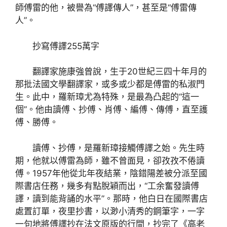
師傅雷的他，被譽為“傅譯傳人”，甚至是“傅雷傳
人”。
抄寫傅譯255萬字
翻譯家施康強曾說，生于20世紀三四十年月的
那批法國文學翻譯家，或多或少都是傅雷的私淑門
生。此中，羅新璋尤為特殊，是最為凸起的“這一
個”。他由讀傅、抄傅、肖傅、編傅、傳傅，直至護
傅、勝傅。
讀傅、抄傅，是羅新璋接觸傅譯之始。先生時
期，他就以傅雷為師，雖不曾面見，卻孜孜不倦讀
傅。1957年他從北年夜結業，陰錯陽差被分派至國
際書店任務，幾多有點脫穎而出，“工余奮發讀傅
譯，讀到能背誦的水平”。那時，他白日在國際書店
處置訂單，夜里抄書，以渺小清秀的鋼筆字，一字
一句地將傅譯抄在法文原版的行間，抄完了《高老