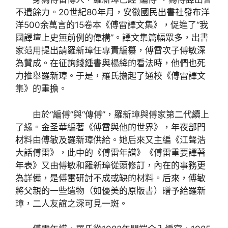
不遺餘力。20世紀80年月，安徽國民出書社發布洋
洋500余萬言的15卷本《傅雷譯文集》，促進了“我
國譯壇上史無前例的偉構”。譯文集篇幅眾多，出書
家范用提出請羅新璋任專責編纂，傅雷次子傅敏深
為贊成。在征詢錢鍾書與楊絳的看法時，他們也死
力推舉羅新璋。于是，羅氏擔起了通校《傅雷譯文
集》的重擔。
由於“編傅”與“傳傅”，羅新璋與傅家第二代續上
了緣。金圣華編著《傅雷與他的世界》，年夜部門
材料由傅敏及羅新璋供給。她后來又主編《江聲浩
大話傅雷》，此中的《傅雷年譜》《傅雷重要譯著
年表》又由傅敏和羅新璋從頭修訂，內在的事務更
為詳備，是傅雷研討不成或缺的材料。后來，傅敏
將父親的一些遺物（如優美的原版書）贈予給羅新
璋，二人友誼之深可見一斑。