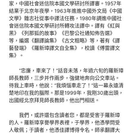
家，中國社會迷信院本國文學研討所譯審。1957年
結業于北京年夜學，1963年進進中國外文局《中國
文學》雜志社從事中譯法任務，1980年調進中國社
會迷信院本國文學研討所轉攻法譯中。譯有《紅與
黑》《列那狐的故事》《巴黎公社通知佈告選》
等，編選《翻譯論集》《古文粗略》等，著有《譯
藝發端》《羅新璋譯文自全集》，校讀《傅雷譯文
集》。
“忠廉，車來了！”話音未落，年過六旬的羅新璋
師長教師，三步并作兩步，強健地奔向公交車站。
待我上車時，他說：“我煩惱車走了！”這一幕永遠清
楚地印在我的腦際。那是1999年，我剛30歲出頭，
出國經北京拜見師長教師，他出門相送。
我們，或許還包含讀者您，都是受害于羅新璋
的人。羅新璋享譽學界表裡，于學界，他憑學問受
人敬佩；于讀者，他憑佳譯博得令名。師承翻譯大