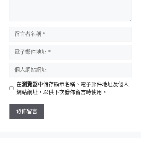
留
言
者
電
名
子
稱
郵
個
件
人
地
網
在
瀏覽器
中儲存顯示名稱、電子郵件地址及個人
址
站
網站網址，以供下次發佈留言時使用。
網
址