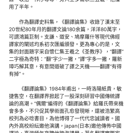
用了半年。
作為翻譯史料集，《翻譯論集》收錄了漢末至
20世紀80年月的翻譯文論180余篇，洋洋80萬字，
可謂鴻篇巨制。支謙、道安、鳩摩羅什等現代佛經
譯家的闡述均系初次匯編頒發。更為專心的是，文
集的封面題字采自懷仁集王羲之《圣教序》，“翻譯”
二字極為奇特：“翻”字少一撇，“譯”字多一撇，羅新
璋巧解其意，有意間道破了譯之天機——翻譯“有得
有掉”。
《翻譯論集》1984年甫出，一時洛陽紙貴，敏
捷售空，在翻譯界掀起了一股深刻研習中國傳統譯
論的高潮。“偶爾”編得的《翻譯論集》給羅氏帶來機
會多多，不只促其學術面孔愈發現晰，還被浩繁高
校列為必唸書目，為他博得了一代代忠誠讀者。國
內外高校紛紜邀他演講，japan(日本)邀他傳佈中國