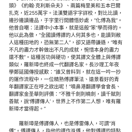
頭》《約翰·克利斯朵夫》、兩篇梅里美和五本巴爾
扎克，近255萬字。法漢雙語字字詳校，對比比讀，
邊抄邊讀邊品，于字里行間體悟妙處，“化傅為我”。
他曾自嘲：法譯中小本事，就是這般“笨”學而得的。
他以此為傲，“全國讀傅譯的人何其多也，能讀到敝
人這種田地的，恐無第二人”，卻又語帶謙遜，“唯有
不凡的盡力才幹做出不凡的成就，惋惜本身的盡力
還不敷”。這種苦功與硬功，使其譯文全體上與傅譯
類似，羅新璋也終成一代翻譯名家。長沙理工年夜
學鄭延國傳授感歎：“誰又曾料到，就在這一吟一抄
的運作流程中，一位精熟傅譯筆法、遠景看好的青
年翻譯家正在呼之欲出呢！”噴鼻港翻譯學會會長、
翻譯家金圣華則評價：“不雅千劍則曉劍，讀千賦則
善賦，說‘傅譯傳人’，世界上不作第二人想，唯有羅
新璋才當得起。”
羅新璋是傅譯傳人，也是傅雷傳人，可謂“肖
傅”。傅譯傳人，指他的譯作肖傅，他對傅譯的特點