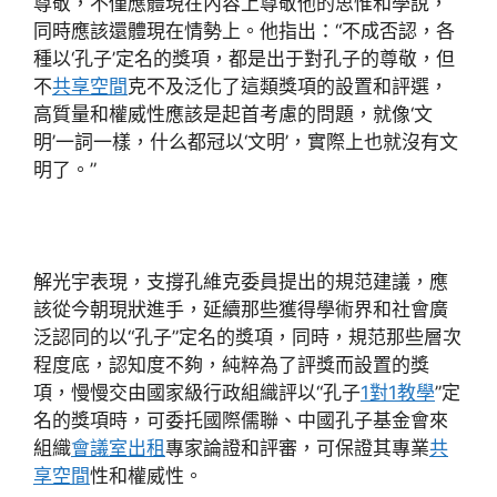
尊敬，不僅應體現在內容上尊敬他的思惟和學說，
同時應該還體現在情勢上。他指出：“不成否認，各
種以‘孔子’定名的獎項，都是出于對孔子的尊敬，但
不
共享空間
克不及泛化了這類獎項的設置和評選，
高質量和權威性應該是起首考慮的問題，就像‘文
明’一詞一樣，什么都冠以‘文明’，實際上也就沒有文
明了。”
解光宇表現，支撐孔維克委員提出的規范建議，應
該從今朝現狀進手，延續那些獲得學術界和社會廣
泛認同的以“孔子”定名的獎項，同時，規范那些層次
程度底，認知度不夠，純粹為了評獎而設置的獎
項，慢慢交由國家級行政組織評以“孔子
1對1教學
”定
名的獎項時，可委托國際儒聯、中國孔子基金會來
組織
會議室出租
專家論證和評審，可保證其專業
共
享空間
性和權威性。