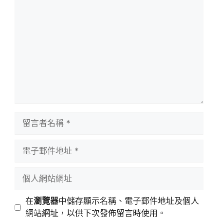
留
言
留
言
者
電
名
子
稱
郵
個
件
人
地
網
在
瀏覽器
中儲存顯示名稱、電子郵件地址及個人
址
站
網站網址，以供下次發佈留言時使用。