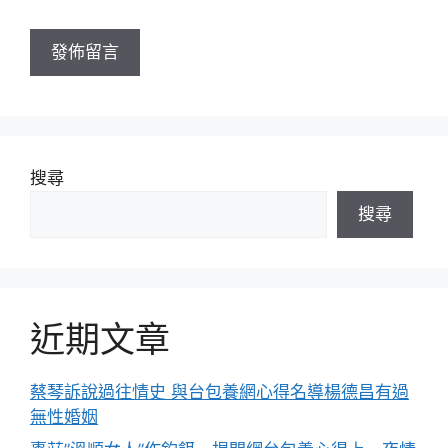
網
址
搜尋
搜尋
近期文章
蔡琴訴說過往情史 與台包養網心得名導楊德昌有過
無性婚姻