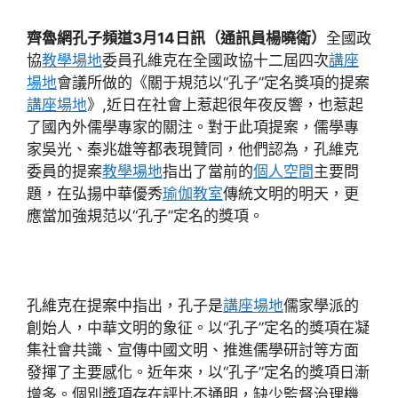
齊魯網孔子頻道3月14日訊（通訊員楊曉衛）
全國政
協
教學場地
委員孔維克在全國政協十二屆四次
講座
場地
會議所做的《關于規范以“孔子”定名獎項的提案
講座場地
》,近日在社會上惹起很年夜反響，也惹起
了國內外儒學專家的關注。對于此項提案，儒學專
家吳光、秦兆雄等都表現贊同，他們認為，孔維克
委員的提案
教學場地
指出了當前的
個人空間
主要問
題，在弘揚中華優秀
瑜伽教室
傳統文明的明天，更
應當加強規范以“孔子”定名的獎項。
孔維克在提案中指出，孔子是
講座場地
儒家學派的
創始人，中華文明的象征。以“孔子”定名的獎項在凝
集社會共識、宣傳中國文明、推進儒學研討等方面
發揮了主要感化。近年來，以“孔子”定名的獎項日漸
增多。個別獎項存在評比不通明，缺少監督治理機