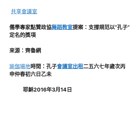
共享會議室
儒學專家點贊政協
舞蹈教室
提案：支撐規范以“孔子”
定名的獎項
來源：齊魯網
瑜伽場地
時間：孔子
會議室出租
二五六七年歲次丙
申仲春初六日乙未
耶穌2016年3月14日