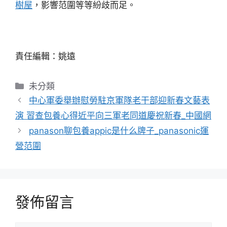
樹屋
，影響范圍等等紛歧而足。
責任編輯：姚遠
分
未分類
類
中心軍委舉辦慰勞駐京軍隊老干部迎新春文藝表
演 習查包養心得近平向三軍老同道慶祝新春_中國網
panason聊包養appic是什么牌子_panasonic運
營范圍
發佈留言