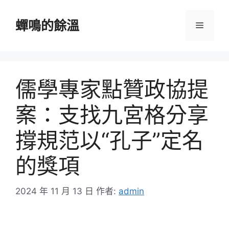
跳
至
蟬鳴的餘溫
選
主
要
單
內
容
儒學專家點贊政協提
案：支找九宮格分享
撐規范以“孔子”定名
的獎項
2024 年 11 月 13 日
作者:
admin