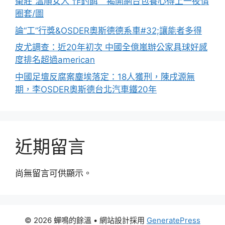
棗莊”溫順女人”作釣餌 揭開網台包養心得上一夜情
圈套/圖
論“工”行獎&OSDER奧斯德德系車#32;讓能者多得
皮尤調查：近20年初次 中國全億嵐辦公家具球好感
度排名超過american
中國足壇反腐案塵埃落定：18人獲刑，陳戌源無
期，李OSDER奧斯德台北汽車鐵20年
近期留言
尚無留言可供顯示。
© 2026 蟬鳴的餘溫
• 網站設計採用
GeneratePress