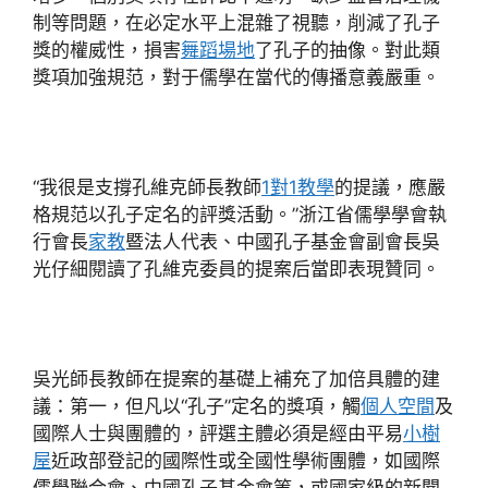
制等問題，在必定水平上混雜了視聽，削減了孔子
獎的權威性，損害
舞蹈場地
了孔子的抽像。對此類
獎項加強規范，對于儒學在當代的傳播意義嚴重。
“我很是支撐孔維克師長教師
1對1教學
的提議，應嚴
格規范以孔子定名的評獎活動。”浙江省儒學學會執
行會長
家教
暨法人代表、中國孔子基金會副會長吳
光仔細閱讀了孔維克委員的提案后當即表現贊同。
吳光師長教師在提案的基礎上補充了加倍具體的建
議：第一，但凡以“孔子”定名的獎項，觸
個人空間
及
國際人士與團體的，評選主體必須是經由平易
小樹
屋
近政部登記的國際性或全國性學術團體，如國際