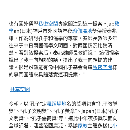
也有國外儒學
私密空間
專家關注到這一提案。jap
教
學
an(日本)神戶市外國語年夜
瑜伽場地
學傳授秦兆
雄，作為研討孔子和儒學的專家，秦師長教師多年
往來于中日兩國儒學文明圈，對兩國情況比較清
楚。看到該提案后，秦兆雄師長教師說：“這個提案
說出了我一向想說的話，提出了我一向想提的建
議。很是盼望能有像中國孔子基金會這
私密空間
樣
的專門團體來具體落實這項提案。”
共享空間
今朝，以“孔子”定
舞蹈場地
名的獎項包含“孔子教導
獎”、“孔子文明獎”、“孔子獎章”、japan(日本)“孔子
文明獎”、“孔子儒商獎”等，這此中年夜多獎項面向
全球評選，涵蓋范圍廣泛，舉辦
家教
主體多樣化
小