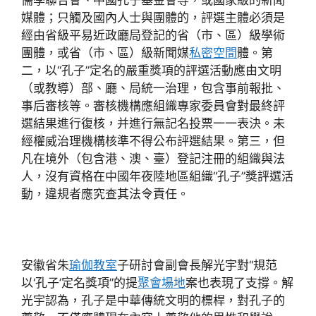
儒學聯合會、中國孔子基金會等，或國家級的新聞
媒體；只觸及國內人士與團體的，評選主體必須是
經由省級平易近政廳局登記的省（市、區）級學術
團體，或省（市、區）級新聞媒
私密空間
體。第
二，以“孔子”定名的嚴重獎項的評選活動應由文明
（或教導）部、廳、局統一治理，包含事前報批、
事后審核等。審核機構應組織專家委員會對最終評
選結果進行復核，并進行無記名投票一一表決。未
經權威治理機構核準不得公布評選結果。第三，但
凡在境外（包含港、澳、臺）登記注冊的組織與法
人，沒有資格在中國年夜陸地區組織“孔子”獎評選活
動，違規者應究查其法令責任。
安徽省朱
瑜伽教室
子研討會副會長解光宇對“規范
以‘孔子’定名獎項”的提
聚會場地
案也表現了支撐。解
光宇認為，孔子是中華傳統文明的標桿，對孔子的