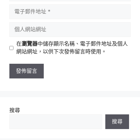
者
電
名
子
稱
郵
個
件
人
地
網
在
瀏覽器
中儲存顯示名稱、電子郵件地址及個人
址
站
網站網址，以供下次發佈留言時使用。
網
址
搜尋
搜尋