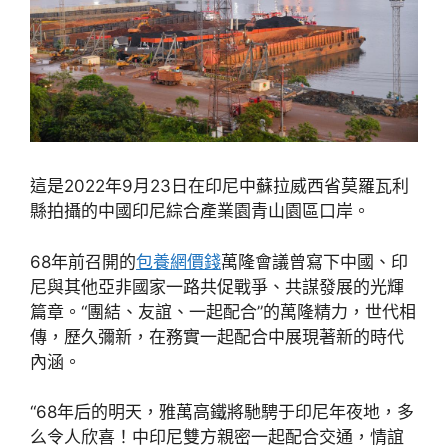
這是2022年9月23日在印尼中蘇拉威西省莫羅瓦利
縣拍攝的中國印尼綜合產業園青山園區口岸。
68年前召開的
包養網價錢
萬隆會議曾寫下中國、印
尼與其他亞非國家一路共促戰爭、共謀發展的光輝
篇章。“團結、友誼、一起配合”的萬隆精力，世代相
傳，歷久彌新，在務實一起配合中展現著新的時代
內涵。
“68年后的明天，雅萬高鐵將馳騁于印尼年夜地，多
么令人欣喜！中印尼雙方親密一起配合交通，情誼