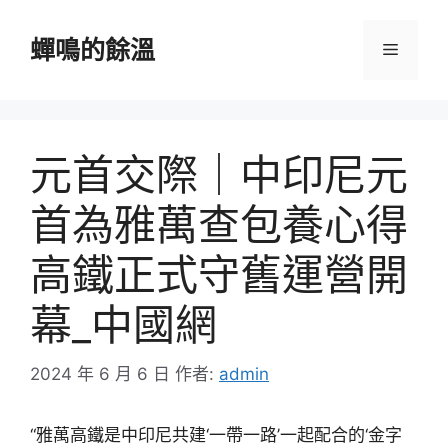
跳
至
蟬鳴的餘溫
選
主
要
單
內
容
元首交際｜中印尼元
首為雅萬查包養心得
高鐵正式守舊運營開
幕_中國網
2024 年 6 月 6 日
作者:
admin
“雅萬高鐵是中印尼共建‘一帶一路’一起配合的‘金字