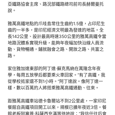
亞鐵路協會主席、路況部鐵路總司前司長赫爾曼托
說。
雅萬高鐵地點的爪哇島常住生齒約1.5億，占印尼生
齒的一半多，是印尼經濟文明最為發達的地區。全
長142公里、設計最高時速350公里的雅萬高鐵令當
地路況體系實現升級，能夠年夜幅加快沿線人員流
動、貨物暢通，鋪就融會之路、開放之路、共富之
路。
家住雅加達東部的阿丁達·蘇克馬納在萬隆念年夜
學，每周五放學后都要乘火車回家。“有了高鐵，我
從學校抵家還不到1小時。”阿丁達說。像阿丁達一
樣，數以百萬的人將搭乘雅萬高鐵通勤、往來。
距雅萬高鐵車站德卡魯爾站不到2公里處，一家印尼
餐館自高鐵項目開工以來，規模已擴年夜近3倍。餐
館老板阿塞普·科薩西充滿等待地說：“我信任往后會