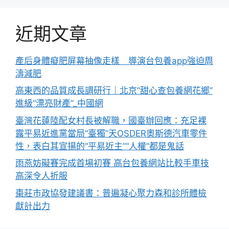
近期文章
產后身體癡肥屏幕抽像走樣 導演台包養app強迫周
濤減肥
高東西的品質成長調研行｜北京“甜心查包養網花鄉”
進級“漂亮財產”_中國網
臺灣花蓮陸配女村長被解職，國臺辦回應：充足裸
露平易近進黨當局“臺獨”天OSDER奧斯德汽車零件
性，表白其宣揚的“平易近主”“人權”都是鬼話
雨燕妨礙賽完成首場初賽 高台包養網站比較手車技
高深令人折服
棗莊市政協發建議書：普遍凝心聚力森和診所體檢
獻計出力