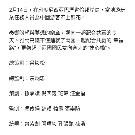
2月14日，在印度尼西亞巴厘省倫邦岸島，當地游玩
業任務人員為中國游客奉上鮮花。
奏響盼望與夢想的樂章，邁向一起配合共贏的今
天。雅萬高鐵不僅鋪就了兩國一起配合共贏的“幸福
路”，更架起了兩國國民雙向奔赴的“連心橋”。
總策劃：呂巖松
總監制：袁炳忠
策劃：孫承斌 倪四義 班瑋 汪金福
監制：馮俊揚 薛穎 韓墨 張崇防
統籌：齊紫劍 閆珺巖 孔張艷 孫浩