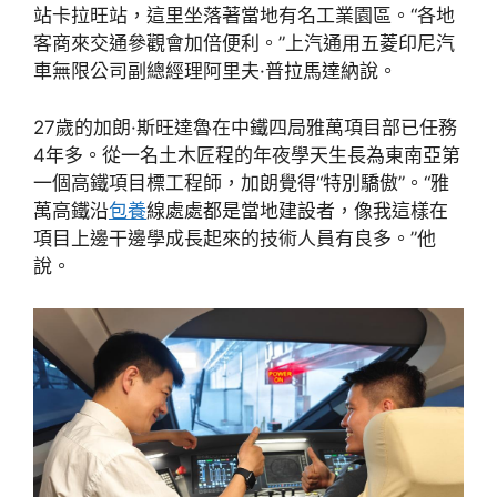
站卡拉旺站，這里坐落著當地有名工業園區。“各地
客商來交通參觀會加倍便利。”上汽通用五菱印尼汽
車無限公司副總經理阿里夫·普拉馬達納說。
27歲的加朗·斯旺達魯在中鐵四局雅萬項目部已任務
4年多。從一名土木匠程的年夜學天生長為東南亞第
一個高鐵項目標工程師，加朗覺得“特別驕傲”。“雅
萬高鐵沿
包養
線處處都是當地建設者，像我這樣在
項目上邊干邊學成長起來的技術人員有良多。”他
說。