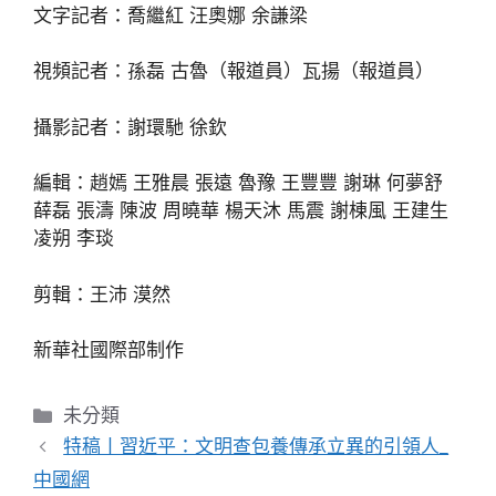
文字記者：喬繼紅 汪奧娜 余謙梁
視頻記者：孫磊 古魯（報道員）瓦揚（報道員）
攝影記者：謝環馳 徐欽
編輯：趙嫣 王雅晨 張遠 魯豫 王豐豐 謝琳 何夢舒
薛磊 張濤 陳波 周曉華 楊天沐 馬震 謝棟風 王建生
凌朔 李琰
剪輯：王沛 漠然
新華社國際部制作
分
未分類
類
特稿丨習近平：文明查包養傳承立異的引領人_
中國網