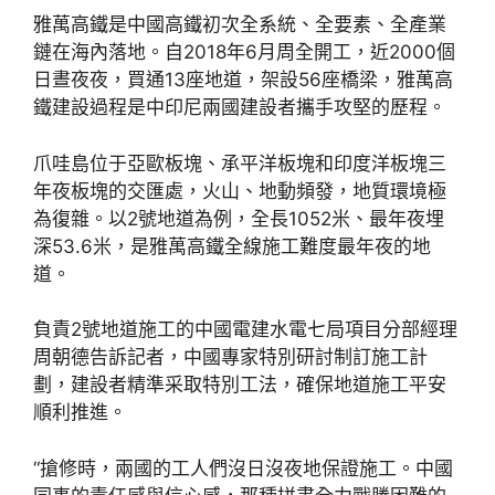
雅萬高鐵是中國高鐵初次全系統、全要素、全產業
鏈在海內落地。自2018年6月周全開工，近2000個
日晝夜夜，買通13座地道，架設56座橋梁，雅萬高
鐵建設過程是中印尼兩國建設者攜手攻堅的歷程。
爪哇島位于亞歐板塊、承平洋板塊和印度洋板塊三
年夜板塊的交匯處，火山、地動頻發，地質環境極
為復雜。以2號地道為例，全長1052米、最年夜埋
深53.6米，是雅萬高鐵全線施工難度最年夜的地
道。
負責2號地道施工的中國電建水電七局項目分部經理
周朝德告訴記者，中國專家特別研討制訂施工計
劃，建設者精準采取特別工法，確保地道施工平安
順利推進。
“搶修時，兩國的工人們沒日沒夜地保證施工。中國