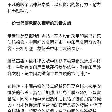
不凡的職業品德與素養，以及傑出的執行力、耐力
和奉獻精力。
一份世代傳承歷久彌新的珍貴友誼
走進雅萬高鐵哈利姆站，室內設計采用印尼巴迪克
傳統蠟染、中國紅等文明元素，中印尼文明奇妙融
會、交相呼應，象征著中印尼友誼長存。
雅萬高鐵，依托復興號中國標準動車組先進成熟技
術，主動適應印尼當地運行線路條件，融會印尼外
鄉文明，是中國高鐵向世界展現的“新手刺”。
布迪說，中國高鐵的豐富經驗是雅萬高鐵未來平安
運營的保證，為今后加強爪哇島互聯互通打下堅實
基礎，同時，雅萬高鐵為印尼供給了技術飛躍的機
會，也能夠促進印尼當地配套產業鏈的發展。“有了
高鐵建設一起配合的范例，有了中國的先進經驗，