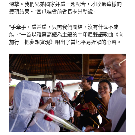
深摯。我們兄弟國家并肩一起配合，才收獲這樣的
豐碩結果。”西爪哇省前省長卡米勒說。
“手牽手，肩并肩，只需我們團結，沒有什么不成
能。”一首以雅萬高鐵為主題的中印尼雙語歌曲《向
前行 把夢想實現》唱出了當地平易近眾的心聲。