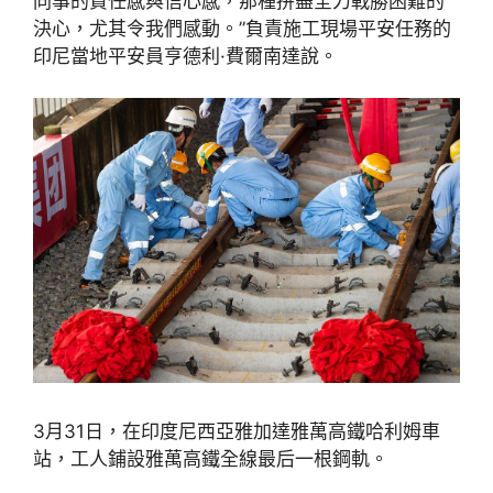
同事的責任感與信心感，那種拼盡全力戰勝困難的
決心，尤其令我們感動。”負責施工現場平安任務的
印尼當地平安員亨德利·費爾南達說。
3月31日，在印度尼西亞雅加達雅萬高鐵哈利姆車
站，工人鋪設雅萬高鐵全線最后一根鋼軌。