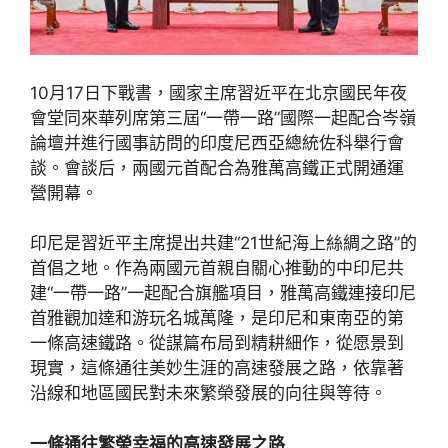
10月17日下戰書，國家主席習近平在北京國民年夜
會堂同來華列席第三屆“一帶一路”國際一起配合岑嶺
論壇并進行國事訪問的印度尼西亞總統佐科舉行會
談。會談后，兩國元首配合為雅萬高鐵正式開通運
營開幕。
印尼是習近平主席提出共建“21世紀海上絲綢之路”的
首倡之地。作為兩國元首親自關心推動的中印尼共
建“一帶一路”一起配合旗艦項目，雅萬高鐵連接印尼
首雅觀加達和游玩名城萬隆，是印尼和東南亞的第
一條高速鐵路。從謀篇布局到精耕細作，從愿景到
現實，這條通往美妙生涯的高速發展之路，依靠著
沿線和地區國民對未來繁榮發展的向往與等待。
一條通往繁榮幸福的高速發展之路