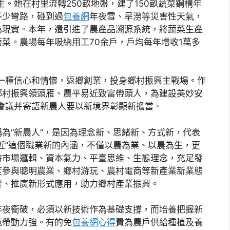
生。她在村里流轉250畝地盤，建了150畝蔬菜鋼構年
不少彎路，碰到過
包養網
年夜雪、旱澇等災害性天氣，
為現實。本年，還引進了農產品溯源系統，將蔬菜生產
菜。農場每年吸納用工70余戶，戶均每年增收1萬多
一種信心和情懷，返鄉創業，投身鄉村振興主戰場。作
鄉村振興領頭雁、農平易近致富帶頭人，為建設美妙安
會議并寄語新農人要以新境界彰顯新擔當。
為“新農人”，是因為理念新、思緒新、方式新，代表
近”這個職業新的內涵，不僅以農為業、以農為生，更
持市場邏輯、資本氣力、平臺思維、生態理念，充足發
度參與聰明農業、鄉村游玩、農村電商等新產業新業態
發、推廣新形式應用，助力鄉村產業振興。
年夜衝破，必須以新技術作為基礎支撐，而培養把握新
范帶動力強。有的免
包養網心得
費為農戶供給種植及養