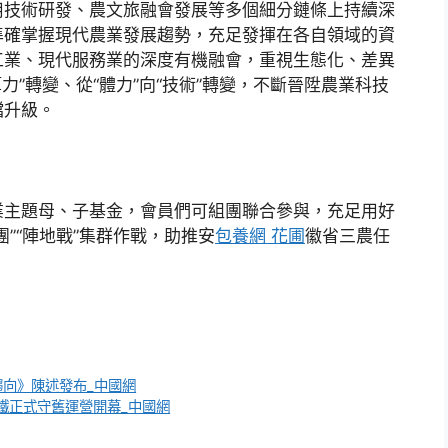
用技術研發、農文旅融會發展等多個細分鏈條上持續深
準確掌握現代農業發展趨勢，充足發揮在各自領域的資
工業、現代服務業的深度有機融會，重視生態化、差異
算力”轉變、從“體力”向“技術”轉變，不斷晉陞農業科技
檔升級。
業主題母、子基金，會員們可組團聯合參與，充足用好
”“陣地戰”集群作戰，助推安
包養網 花圃
徽省三農任
趨向》陳述發布_中國網
鐵正式守舊運營開幕_中國網