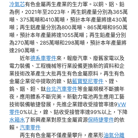
冷氣芯
有色金屬再生產業的生力軍。以銅、鋁、鉛
為例，2021年至2023年，再生銅產量分別為365萬
噸、375萬噸和410萬噸，預計本年產量將達430萬
噸；再生鋁產量分別為800萬噸、865萬噸和950萬
噸，預計本年產量將達1055萬噸；再生鉛產量分別
為270萬噸、285萬噸和298萬噸，預計本年產量將
達290萬噸。
近年
德系車零件
來，報廢汽車、廢舊家電以及
電力裝備、工程機械等行業設備更換新的資料和企
業技術改革產生大批再生有色金屬原料，再生有色
金屬企業從中提取的鎳、鈷
藍寶堅尼零件
、鋰、
鎢、銦、鉭、鈦
台北汽車零件
等金屬規模不斷擴年
夜，應用體系不斷完美。新動力電池再生應用工藝
技術裝備敏捷發展，先進企業鋰收受接管率達9
VW
零件
0%以上，鎳、鈷收受接管率達99%以上，下降
水箱水
了新興產業對原生金屬資源
保時捷零件
的依
賴。
汽車零件
再生有色金屬不僅產量攀升，產業形
油氣分離