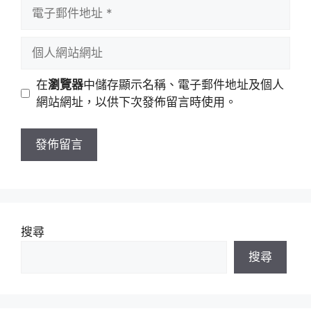
電
名
子
稱
郵
個
件
人
地
網
在
瀏覽器
中儲存顯示名稱、電子郵件地址及個人
址
站
網站網址，以供下次發佈留言時使用。
網
址
搜尋
搜尋