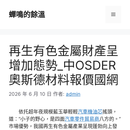
跳
至
蟬鳴的餘溫
選
主
要
單
內
容
再生有色金屬財產呈
增加態勢_中OSDER
奧斯德材料報價國網
2026 年 6 月 10 日
作者:
admin
依托超年夜規模藍玉華輕輕
汽車機油芯
搖頭，
道：“小子的野心，是四面
汽車零件貿易商
八方的。”
市場優勢，我國再生有色金屬產業呈現蓬勃向上發