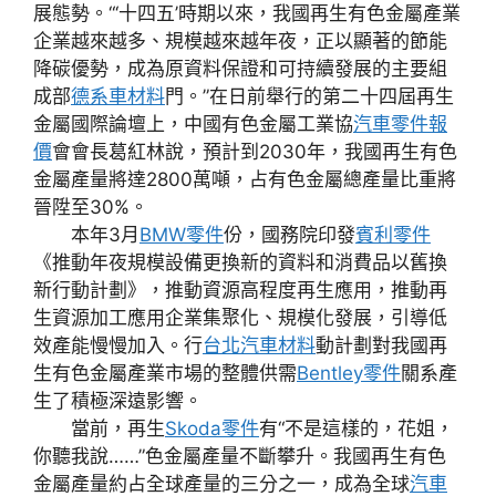
展態勢。“‘十四五’時期以來，我國再生有色金屬產業
企業越來越多、規模越來越年夜，正以顯著的節能
降碳優勢，成為原資料保證和可持續發展的主要組
成部
德系車材料
門。”在日前舉行的第二十四屆再生
金屬國際論壇上，中國有色金屬工業協
汽車零件報
價
會會長葛紅林說，預計到2030年，我國再生有色
金屬產量將達2800萬噸，占有色金屬總產量比重將
晉陞至30%。
本年3月
BMW零件
份，國務院印發
賓利零件
《推動年夜規模設備更換新的資料和消費品以舊換
新行動計劃》，推動資源高程度再生應用，推動再
生資源加工應用企業集聚化、規模化發展，引導低
效產能慢慢加入。行
台北汽車材料
動計劃對我國再
生有色金屬產業市場的整體供需
Bentley零件
關系產
生了積極深遠影響。
當前，再生
Skoda零件
有“不是這樣的，花姐，
你聽我說……”色金屬產量不斷攀升。我國再生有色
金屬產量約占全球產量的三分之一，成為全球
汽車