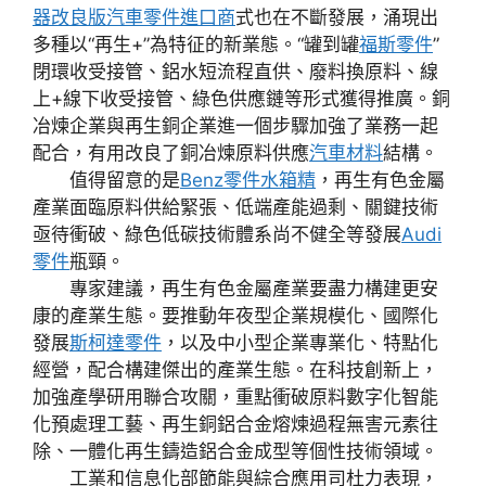
器改良版
汽車零件進口商
式也在不斷發展，涌現出
多種以“再生+”為特征的新業態。“罐到罐
福斯零件
”
閉環收受接管、鋁水短流程直供、廢料換原料、線
上+線下收受接管、綠色供應鏈等形式獲得推廣。銅
冶煉企業與再生銅企業進一個步驟加強了業務一起
配合，有用改良了銅冶煉原料供應
汽車材料
結構。
值得留意的是
Benz零件
水箱精
，再生有色金屬
產業面臨原料供給緊張、低端產能過剩、關鍵技術
亟待衝破、綠色低碳技術體系尚不健全等發展
Audi
零件
瓶頸。
專家建議，再生有色金屬產業要盡力構建更安
康的產業生態。要推動年夜型企業規模化、國際化
發展
斯柯達零件
，以及中小型企業專業化、特點化
經營，配合構建傑出的產業生態。在科技創新上，
加強產學研用聯合攻關，重點衝破原料數字化智能
化預處理工藝、再生銅鋁合金熔煉過程無害元素往
除、一體化再生鑄造鋁合金成型等個性技術領域。
工業和信息化部節能與綜合應用司杜力表現，