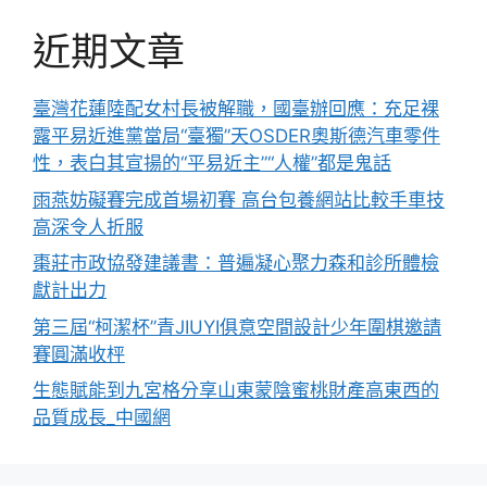
近期文章
臺灣花蓮陸配女村長被解職，國臺辦回應：充足裸
露平易近進黨當局“臺獨”天OSDER奧斯德汽車零件
性，表白其宣揚的“平易近主”“人權”都是鬼話
雨燕妨礙賽完成首場初賽 高台包養網站比較手車技
高深令人折服
棗莊市政協發建議書：普遍凝心聚力森和診所體檢
獻計出力
第三屆“柯潔杯”青JIUYI俱意空間設計少年圍棋邀請
賽圓滿收枰
生態賦能到九宮格分享山東蒙陰蜜桃財產高東西的
品質成長_中國網