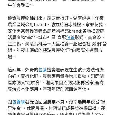
牛羊奔致富”。
優質農產物種出來，還要賣得好。湖南評選十年夜
農業區域公用brand，助力黔陽冰糖橙、寧鄉花豬、
安化黑茶等優質特點農產物擦亮brand;各地摸索鮮
活農產物“基地+城市社區”直配
包養
形式，黃金茶、
芷江鴨、炎陵黃桃等一大量種養一起配合社“觸網”營
銷，年夜山深處的特點農產物“飛”向國際外遼闊市
場。
這兩年，郊野的
包養
嬗變還表現在生孩子方法轉綠
向好。實行化肥、農藥應用量零增加舉動，洞庭湖
區綠肥又“吃噴鼻”，湘南果園沼肥糞肥再當家;畜禽
糞污資本化應用，年夜年夜削減面源淨化。
跟
包養網
著綠色回回農業本質，湖南農業年夜省“綠
里淘金”，休閑農業、村落游玩成長步進慢車道，運
營年支出已衝破400億元，綠水青山成為農人發家