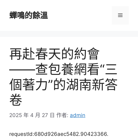
跳
至
蟬鳴的餘溫
選
主
要
單
內
容
再赴春天的約會
——查包養網看“三
個著力”的湖南新答
卷
2025 年 4 月 27 日
作者:
admin
requestId:680d926aec5482.90423366.