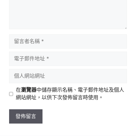
留
言
者
電
名
子
稱
郵
個
件
人
地
網
在
瀏覽器
中儲存顯示名稱、電子郵件地址及個人
址
站
網站網址，以供下次發佈留言時使用。
網
址