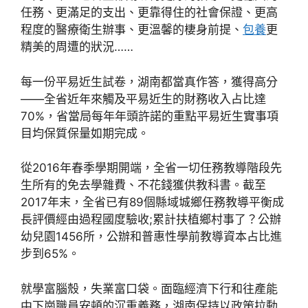
任務、更滿足的支出、更靠得住的社會保證、更高
程度的醫療衛生辦事、更溫馨的棲身前提、
包養
更
精美的周遭的狀況……
每一份平易近生試卷，湖南都當真作答，獲得高分
——全省近年來觸及平易近生的財務收入占比達
70%，省當局每年年頭許諾的重點平易近生實事項
目均保質保量如期完成。
從2016年春季學期開端，全省一切任務教導階段先
生所有的免去學雜費、不花錢獲供教科書。截至
2017年末，全省已有89個縣域城鄉任務教導平衡成
長評價經由過程國度驗收;累計扶植鄉村事了？公辦
幼兒園1456所，公辦和普惠性學前教導資本占比進
步到65%。
就學富腦殼，失業富口袋。面臨經濟下行和往產能
中下崗職員安頓的沉重義務，湖南保持以政策拉動