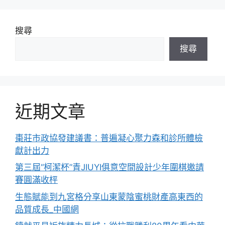
搜尋
搜尋
近期文章
棗莊市政協發建議書：普遍凝心聚力森和診所體檢
獻計出力
第三屆“柯潔杯”青JIUYI俱意空間設計少年圍棋邀請
賽圓滿收枰
生態賦能到九宮格分享山東蒙陰蜜桃財產高東西的
品質成長_中國網