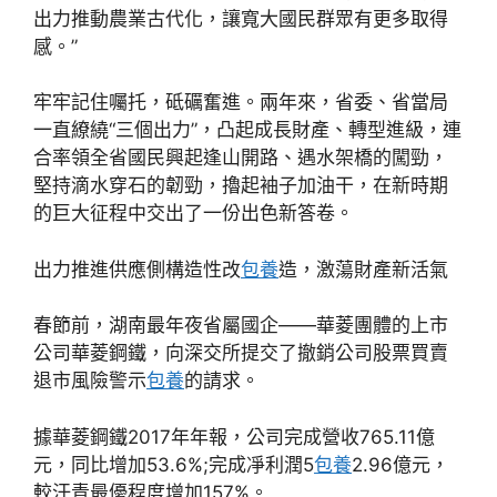
出力推動農業古代化，讓寬大國民群眾有更多取得
感。”
牢牢記住囑托，砥礪奮進。兩年來，省委、省當局
一直繚繞“三個出力”，凸起成長財產、轉型進級，連
合率領全省國民興起逢山開路、遇水架橋的闖勁，
堅持滴水穿石的韌勁，擼起袖子加油干，在新時期
的巨大征程中交出了一份出色新答卷。
出力推進供應側構造性改
包養
造，激蕩財產新活氣
春節前，湖南最年夜省屬國企——華菱團體的上市
公司華菱鋼鐵，向深交所提交了撤銷公司股票買賣
退市風險警示
包養
的請求。
據華菱鋼鐵2017年年報，公司完成營收765.11億
元，同比增加53.6%;完成凈利潤5
包養
2.96億元，
較汗青最優程度增加157%。