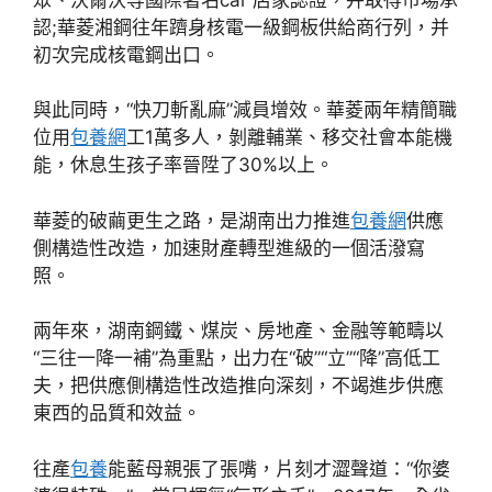
認;華菱湘鋼往年躋身核電一級鋼板供給商行列，并
初次完成核電鋼出口。
與此同時，“快刀斬亂麻”減員增效。華菱兩年精簡職
位用
包養網
工1萬多人，剝離輔業、移交社會本能機
能，休息生孩子率晉陞了30%以上。
華菱的破繭更生之路，是湖南出力推進
包養網
供應
側構造性改造，加速財產轉型進級的一個活潑寫
照。
兩年來，湖南鋼鐵、煤炭、房地產、金融等範疇以
“三往一降一補”為重點，出力在“破”“立”“降”高低工
夫，把供應側構造性改造推向深刻，不竭進步供應
東西的品質和效益。
往產
包養
能藍母親張了張嘴，片刻才澀聲道：“你婆