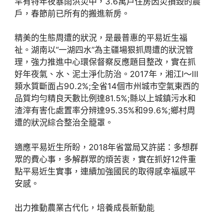
罕有特年夜暴雨洪災中，3.6萬戶住房因災損毀的農
戶，春節前已所有的搬進新房。
精美的生態周遭的狀況，是最普惠的平易近生福
祉。湖南以“一湖四水”為主疆場狠抓周遭的狀況管
理，強力推進中心環保督察反應題目整改，實在抓
好年夜氣、水、泥土淨化防治。2017年，湘江Ⅰ～Ⅲ
類水質斷面占90.2%;全省14個市州城市空氣東西的
品質均勻精良天數比例達81.5%;縣以上城鎮污水和
渣滓有害化處置率分辨達95.35%和99.6%;鄉村周
遭的狀況綜合整治全籠罩。
適應平易近生所盼，2018年省當局又許諾：多想群
眾的費心事，多解群眾的煩苦衷，實在抓好12件重
點平易近生實事，連續加強國民的取得感幸福感平
安感。
出力推動農業古代化，培養成長新動能