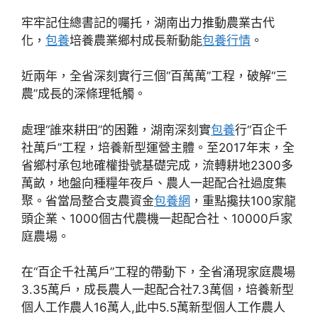
牢牢記住總書記的囑托，湖南出力推動農業古代
化，
包養
培養農業鄉村成長新動能
包養行情
。
近兩年，全省深刻實行三個“百萬萬”工程，破解“三
農”成長的深條理牴觸。
處理“誰來耕田”的困難，湖南深刻實
包養
行“百企千
社萬戶”工程，培養新型運營主體。至2017年末，全
省鄉村承包地確權掛號基礎完成，流轉耕地2300多
萬畝，地盤向種糧年夜戶、農人一起配合社過度集
聚。省當局整合支農資金
包養網
，重點攙扶100家龍
頭企業、1000個古代農機一起配合社、10000戶家
庭農場。
在“百企千社萬戶”工程的帶動下，全省涌現家庭農場
3.35萬戶，成長農人一起配合社7.3萬個，培養新型
個人工作農人16萬人,此中5.5萬新型個人工作農人