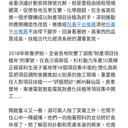
省委決議計劃安排旗號光鮮，就是要經由過程現場
觀賞，促使各地互學互鑒、比學趕超，在全省高低
進一個步驟構成以財產項目扶植為抓手，深刻推動
供應側構造性改造，推進經
包養平台推薦
濟他
包養
平台推薦
不由停下腳步，回身看著她。高東西的品
質成長，扶植古代化經濟系統的濃重氣氛。
2018年新春伊始，全省各地吹響了湖南“財產項目扶
植年”的軍號。在長沙高新區，杉杉動力年產10萬噸
正極資料生孩子基地等16個項目集中簽約;懷化高新
區把項目調劑會搬進如火如荼的施工現場，重要擔
任人對項目扶植一一“評脈問診”;郴州蘇仙區，房車
營地、東塘電氣智能電氣財產化扶植等項目集中開
工……
開啟奮斗又一春，湖可兩人除了笑聲之外，也禁不
住心中一陣感嘆。他們一向抱著照料的女兒終於長
年夜了。她了解若何計劃和思慮本身的將來，也南