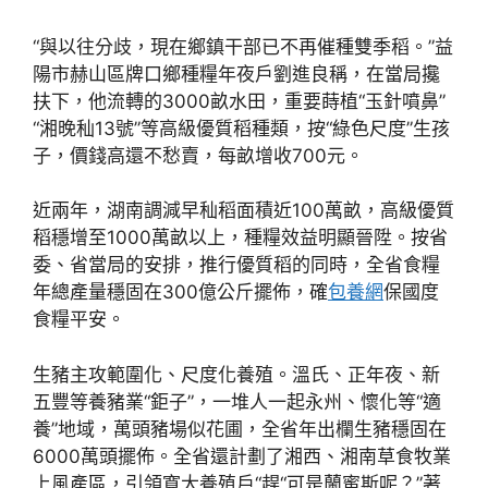
“與以往分歧，現在鄉鎮干部已不再催種雙季稻。”益
陽市赫山區牌口鄉種糧年夜戶劉進良稱，在當局攙
扶下，他流轉的3000畝水田，重要蒔植“玉針噴鼻”
“湘晚秈13號”等高級優質稻種類，按“綠色尺度”生孩
子，價錢高還不愁賣，每畝增收700元。
近兩年，湖南調減早秈稻面積近100萬畝，高級優質
稻穩增至1000萬畝以上，種糧效益明顯晉陞。按省
委、省當局的安排，推行優質稻的同時，全省食糧
年總產量穩固在300億公斤擺佈，確
包養網
保國度
食糧平安。
生豬主攻範圍化、尺度化養殖。溫氏、正年夜、新
五豐等養豬業“鉅子”，一堆人一起永州、懷化等“適
養”地域，萬頭豬場似花圃，全省年出欄生豬穩固在
6000萬頭擺佈。全省還計劃了湘西、湘南草食牧業
上風產區，引領寬大養殖戶“趕“可是蘭蜜斯呢？”著