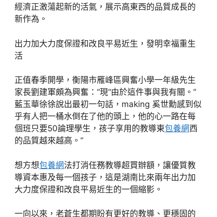
經濟正激蕩起新的活氣，展示高東西的品質成長的
新作為。
出力加大力度保證和改良平易近生，發明幸福重生
活
正值春季開學，衡陽市雁峰區興奮小學一年級先生
家長劉建軍頗為興奮：“現“由於這件事與我有關。”
藍玉華徐徐說出最初一句話，making 奚世勳感到似
乎有人把一桶水倒在了他的頭上，他的心一路在每
個班只要50論理學生，孩子享用的教導東
包養網
西
的品質越來越高。”
想方想
包養網
法打消任務教導超買辦額，讓優質教
導資本惠及每一個孩子，這是湖南比來兩年出力加
大力度保證和改良平易近生的一個縮影。
一向以來，老蒼生都期盼有更好的教導、更穩固的