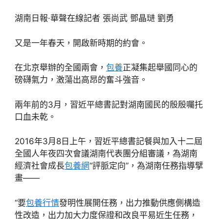
湖南日報·華聲在線記者 張尚武 鄧晶琎 劉勇
又是一年春天，開啟新時期的約會。
在北京舉辦的全國兩會，
包養
正凝集起舉國同心的
磅礴氣力，激蕩出高昂的奮斗強音。
兩年前的3月，習近平總書記對湖南國民的殷殷囑托
口血未乾。
2016年3月8日上午，習近平總書記餐與加入十二屆
全國人年夜四次會議湖南代表團分組審議，為湖南
經濟社會成長
包養網
“評脈定向”，為湖南任務指導擘
畫——
“要
包養行情
發明性展開任務，出力推動供應側構造
性改造，出力加大力度保證和改良平易近生任務，