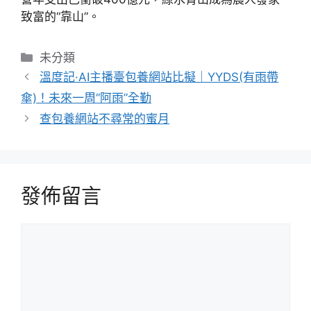
致富的“靠山”。
分
未分類
類
溫度記·AI主播臺包養網站比擬｜YYDS(有雨帶
傘)！未來一周“阿雨”全勤
查包養網站不尋常的蜜月
發佈留言
留
言