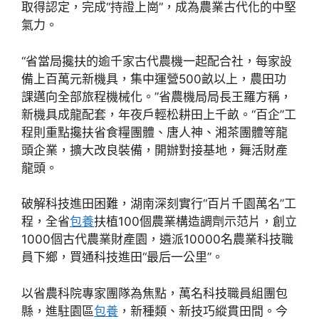
取得認定，完成“持證上崗”，成為農業古代化的中堅
氣力。
“省當局攙扶的逾千家古代農機一起配合社，每家設
備上百萬元新機具，集中運營500畝以上，農田功
課邁向全部旅程機械化。”省農機局局長王羅方稱，
新機具成龍配套，年夜戶輕松耕田上千畝。“百企”工
程則重點攙扶省食糧團體、唐人神、湘茶團體等龍
頭企業，擴大改良裝備，開辦對接基地，舞活財產
龍頭。
破解科技進田困難，湖南深刻實行“百片千園萬名”工
程，全省
包養
扶植100個農業構造調劑示范片，創立
1000個古代農業財產園，遴派10000名農業科技職
員下鄉，買通科技進田“最后一公里”。
以省農科院專家團隊為焦點，萬名科技職員組團包
縣，進駐園區
包養
，新種類、新技巧縱貫田間。今