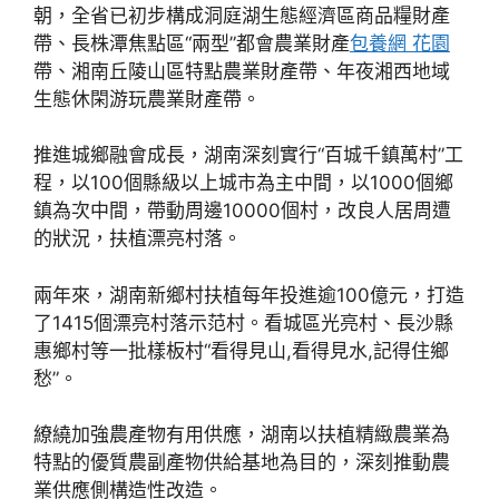
朝，全省已初步構成洞庭湖生態經濟區商品糧財產
帶、長株潭焦點區“兩型”都會農業財產
包養網 花園
帶、湘南丘陵山區特點農業財產帶、年夜湘西地域
生態休閑游玩農業財產帶。
推進城鄉融會成長，湖南深刻實行“百城千鎮萬村”工
程，以100個縣級以上城市為主中間，以1000個鄉
鎮為次中間，帶動周邊10000個村，改良人居周遭
的狀況，扶植漂亮村落。
兩年來，湖南新鄉村扶植每年投進逾100億元，打造
了1415個漂亮村落示范村。看城區光亮村、長沙縣
惠鄉村等一批樣板村“看得見山,看得見水,記得住鄉
愁”。
繚繞加強農產物有用供應，湖南以扶植精緻農業為
特點的優質農副產物供給基地為目的，深刻推動農
業供應側構造性改造。