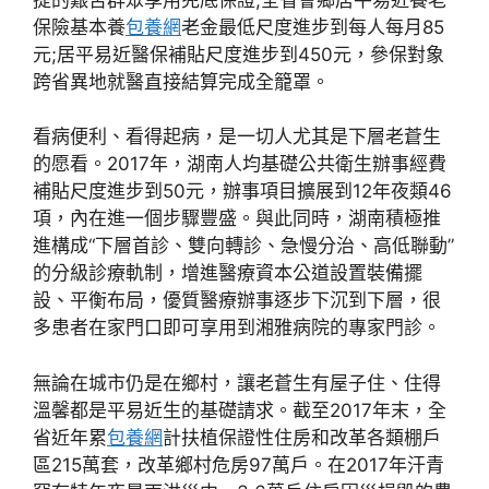
保險基本養
包養網
老金最低尺度進步到每人每月85
元;居平易近醫保補貼尺度進步到450元，參保對象
跨省異地就醫直接結算完成全籠罩。
看病便利、看得起病，是一切人尤其是下層老蒼生
的愿看。2017年，湖南人均基礎公共衛生辦事經費
補貼尺度進步到50元，辦事項目擴展到12年夜類46
項，內在進一個步驟豐盛。與此同時，湖南積極推
進構成“下層首診、雙向轉診、急慢分治、高低聯動”
的分級診療軌制，增進醫療資本公道設置裝備擺
設、平衡布局，優質醫療辦事逐步下沉到下層，很
多患者在家門口即可享用到湘雅病院的專家門診。
無論在城市仍是在鄉村，讓老蒼生有屋子住、住得
溫馨都是平易近生的基礎請求。截至2017年末，全
省近年累
包養網
計扶植保證性住房和改革各類棚戶
區215萬套，改革鄉村危房97萬戶。在2017年汗青