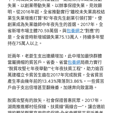
失業、以創業帶動失業、以辦事保證失業，見效顯
明。從2016年起，全省推動實行“離校未失業高校結
業生失業增進打算”和“年夜先生創業引領打算”，使
創業成為失業雄師中年夜先生的首選。2017年，全
省新增市場主體70.59萬個，與
包養網
之“對應”的
是，全省昔時新增城鎮失業75.13萬人，持續多年堅
持在75萬人以上。
近兩年，老蒼生支出連續增加，此中增加最快群體
當屬摘帽的貧苦戶。省委、省當
包養網
局鼎力實行
“脫貧攻堅七年夜舉動”“七年夜扶貧工程”，助力逾百
萬建檔立卡貧苦生齒在2017年完成脫貧，全省貧苦
產生率由幾年前的13.43%降落到3.86%。一些貧苦
戶由于支出倍增甚至翻幾番，加速奔向致富路。
脫貧攻堅有的放矢，社會保證普惠民眾。2017年，
湖南推進鄉村低保線、扶貧線“兩線合一”，讓合適前
提的艱苦群眾享用兜底保證;全省會鄉居平易近養老