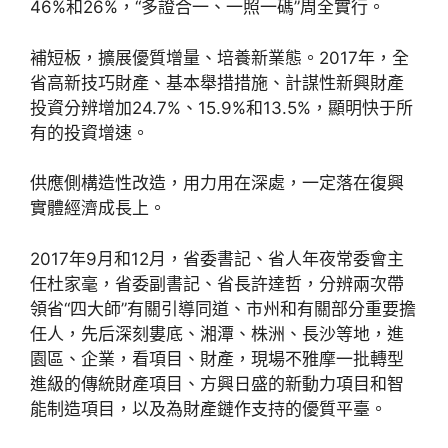
46%和26%，“多證合一、一照一碼”周全實行。
補短板，擴展優質增量、培養新業態。2017年，全
省高新技巧財產、基本舉措措施、計謀性新興財產
投資分辨增加24.7%、15.9%和13.5%，顯明快于所
有的投資增速。
供應側構造性改造，用力用在深處，一定落在復興
實體經濟成長上。
2017年9月和12月，省委書記、省人年夜常委會主
任杜家毫，省委副書記、省長許達哲，分辨兩次帶
領省“四大師”有關引導同道、市州和有關部分重要擔
任人，先后深刻婁底、湘潭、株洲、長沙等地，進
園區、企業，看項目、財產，現場不雅摩一批轉型
進級的傳統財產項目、方興日盛的新動力項目和智
能制造項目，以及為財產鏈作支持的優質平臺。