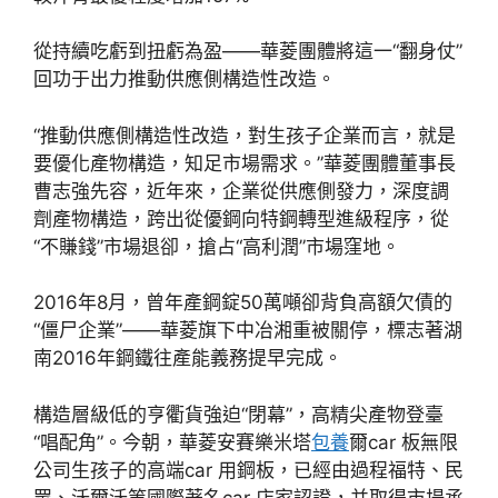
從持續吃虧到扭虧為盈——華菱團體將這一“翻身仗”
回功于出力推動供應側構造性改造。
“推動供應側構造性改造，對生孩子企業而言，就是
要優化產物構造，知足市場需求。”華菱團體董事長
曹志強先容，近年來，企業從供應側發力，深度調
劑產物構造，跨出從優鋼向特鋼轉型進級程序，從
“不賺錢”市場退卻，搶占“高利潤”市場窪地。
2016年8月，曾年產鋼錠50萬噸卻背負高額欠債的
“僵尸企業”——華菱旗下中冶湘重被關停，標志著湖
南2016年鋼鐵往產能義務提早完成。
構造層級低的亨衢貨強迫“閉幕”，高精尖產物登臺
“唱配角”。今朝，華菱安賽樂米塔
包養
爾car 板無限
公司生孩子的高端car 用鋼板，已經由過程福特、民
眾、沃爾沃等國際著名car 店家認證，并取得市場承