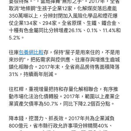
婆很特殊。”，當局揮舞“無形之手”。2017年，全省
取消“地條鋼”生孩子企業12家，化解煤炭落后產能
350萬噸以上，分辨封閉加入風險化學品和煙花爆
仗企業134家、294家。全省原煤、生鐵、鐵合金、
十種有色金屬同比分辨增產26.1%、0.1%、11.4%和
5.2%。
往庫
包養網比較
存，保持“屋子是用來住的，不是用
來炒的”，把拓需求與控供應、往庫存與增進生齒城
鎮化相聯合。2017年末，全省商品房待售面積降落
31%，持續兩年削減。
往杠桿，重視增量把持和存量化解相聯合，有序推
動市場化法治化債轉股。2017年，範圍以上產業企
業資產欠債率為50.7%，同比下降2.2個百分點。
降本錢，挖潛力、抓長效。2017年共為企業減負
800億元，省市縣行政允許事項分辨精簡40%、