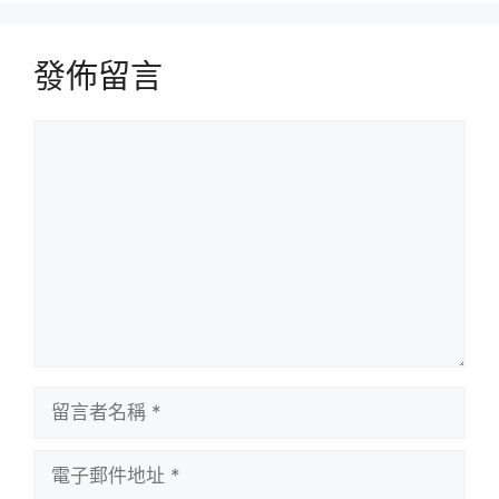
發佈留言
留
言
留
言
者
電
名
子