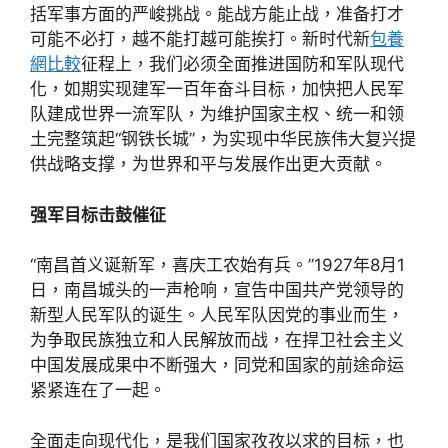
括军事方面的严峻挑战。能战方能止战，准备打才
可能不必打，越不能打越可能挨打。新时代新
包養
網比較
征程上，我们必须全面推进国防和军队现代
化，如期实现建军一百年奋斗目标，加快把人民军
队建成世界一流军队，为维护国家主权、统一和领
土完整筑起“钢铁长城”，为实现中华民族伟大复兴提
供战略支撑，为世界和平与发展作出更大贡献。
强军目标击鼓催征
“南昌首义诞新军，喜庆工农始有兵。”1927年8月1
日，南昌城头的一声枪响，宣告中国共产党领导的
新型人民军队的诞生。人民军队因党的事业而生，
为争取民族独立和人民解放而战，在捍卫社会主义
中国发展成果中不断强大，同党和国家的前途命运
紧紧连在了一起。
全面走向现代化，是我们国家孜孜以求的目标，也