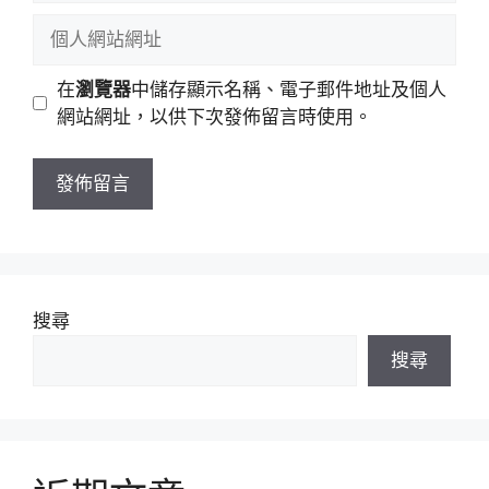
稱
郵
個
件
人
地
網
在
瀏覽器
中儲存顯示名稱、電子郵件地址及個人
址
站
網站網址，以供下次發佈留言時使用。
網
址
搜尋
搜尋