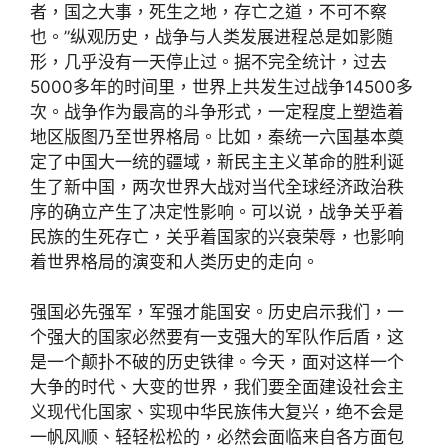
者，国之大事，死生之地，存亡之道，不可不察
也。”纵观历史，战争与人类发展进程总是如影随
形，几乎没有一天停止过。据不完全统计，过去
5000多年的时间里，世界上共发生过战争14500多
次。战争作为最高的斗争形式，一定程度上塑造着
地区版图乃至世界格局。比如，秦统一六国基本奠
定了中国大一统的疆域，新民主主义革命的胜利诞
生了新中国，两次世界大战对当代全球经济政治秩
序的确立产生了决定性影响。可以说，战争关乎着
民族的生死存亡，关乎着国家的兴衰荣辱，也影响
着世界格局的演变和人类历史的走向。
强国必先强军，军强才能国安。历史启示我们，一
个强大的国家必然要有一支强大的军队作后盾，这
是一个颠扑不破的历史铁律。今天，面对这样一个
大争的时代、大变的世界，我们要全面建设社会主
义现代化国家、实现中华民族伟大复兴，绝不会是
一帆风顺、轻轻松松的，必然会面临来自各方面包