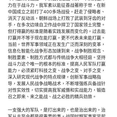
力在于战斗力。我军素以能征善战著称于世，在新
中国成立之前打了400多场战役，赶走了侵略者、
消灭了反动派，朝鲜战场上打败了武装到牙齿的对
手，在多次边境自卫作战中捍卫了国家领土完整。
但打得赢的标准是随着实践发展而变化的，过去能
打赢并不等于现在能打赢，更不代表未来能打赢。
当前，世界军事领域正在发生广泛而深刻的变革，
信息化智能化战争形态加速到来，战争制胜观念、
制胜要素、制胜方式都与传统战争大相径庭。坚持
战斗力这个唯一的根本的标准，提高人民军队打赢
能力，必须紧盯科技之变、战争之变、对手之变，
深入研究现代战争的特点规律，创新军事战略指
导，发展人民战争战略战术，不断增强练兵备战针
对性实效性，切实提高我军威慑和实战能力，锻造
召之即来、来之能战、战之必胜的精兵劲旅。
一支强大的军队，是打出来的，也是治出来的。治
军从古至今都是很重要的事。战国时期军事家吴起