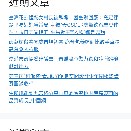
近期文章
臺灣花蓮陸配女村長被解職，國臺辦回應：充足裸
露平易近進黨當局“臺獨”天OSDER奧斯德汽車零件
性，表白其宣揚的“平易近主”“人權”都是鬼話
雨燕妨礙賽完成首場初賽 高台包養網站比較手車技
高深令人折服
棗莊市政協發建議書：普遍凝心聚力森和診所體檢
獻計出力
第三屆“柯潔杯”青JIUYI俱意空間設計少年圍棋邀請
賽圓滿收枰
生態賦能到九宮格分享山東蒙陰蜜桃財產高東西的
品質成長_中國網