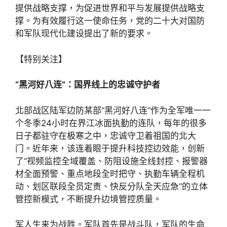
提供战略支撑，为促进世界和平与发展提供战略支
撑。为有效履行这一使命任务，党的二十大对国防
和军队现代化建设提出了新的要求。
【特别关注】
“黑河好八连”：国界线上的忠诚守护者
北部战区陆军边防某部“黑河好八连”作为全军唯一一
个冬季24小时在界江冰面执勤的连队，每年的很多
日子都驻守在极寒之中，忠诚守卫着祖国的北大
门。近年来，该连着眼于提升科技控边效能，创新
了“视频监控全域覆盖、防阻设施全线封控、报警器
材全面预警、重点地段全时把守、执勤车辆全程机
动、划区联段全员定责、快反分队全天应急”的立体
管控新模式，不断提升边境管控质量。
军人生来为战胜。军队首先是战斗队，军队的生命