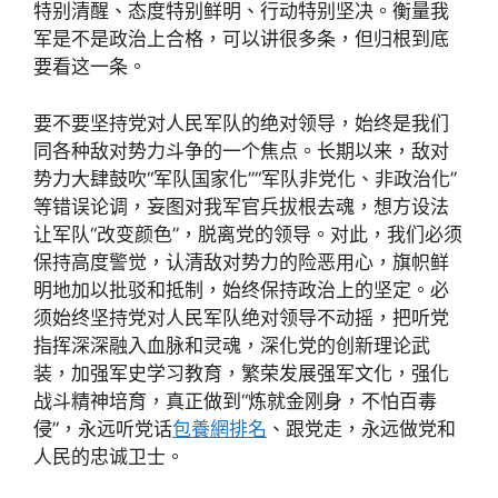
特别清醒、态度特别鲜明、行动特别坚决。衡量我
军是不是政治上合格，可以讲很多条，但归根到底
要看这一条。
要不要坚持党对人民军队的绝对领导，始终是我们
同各种敌对势力斗争的一个焦点。长期以来，敌对
势力大肆鼓吹“军队国家化”“军队非党化、非政治化”
等错误论调，妄图对我军官兵拔根去魂，想方设法
让军队“改变颜色”，脱离党的领导。对此，我们必须
保持高度警觉，认清敌对势力的险恶用心，旗帜鲜
明地加以批驳和抵制，始终保持政治上的坚定。必
须始终坚持党对人民军队绝对领导不动摇，把听党
指挥深深融入血脉和灵魂，深化党的创新理论武
装，加强军史学习教育，繁荣发展强军文化，强化
战斗精神培育，真正做到“炼就金刚身，不怕百毒
侵”，永远听党话
包養網排名
、跟党走，永远做党和
人民的忠诚卫士。