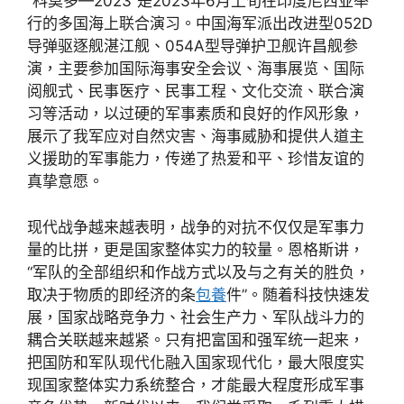
“科莫多—2023”是2023年6月上旬在印度尼西亚举
行的多国海上联合演习。中国海军派出改进型052D
导弹驱逐舰湛江舰、054A型导弹护卫舰许昌舰参
演，主要参加国际海事安全会议、海事展览、国际
阅舰式、民事医疗、民事工程、文化交流、联合演
习等活动，以过硬的军事素质和良好的作风形象，
展示了我军应对自然灾害、海事威胁和提供人道主
义援助的军事能力，传递了热爱和平、珍惜友谊的
真挚意愿。
现代战争越来越表明，战争的对抗不仅仅是军事力
量的比拼，更是国家整体实力的较量。恩格斯讲，
“军队的全部组织和作战方式以及与之有关的胜负，
取决于物质的即经济的条
包養
件”。随着科技快速发
展，国家战略竞争力、社会生产力、军队战斗力的
耦合关联越来越紧。只有把富国和强军统一起来，
把国防和军队现代化融入国家现代化，最大限度实
现国家整体实力系统整合，才能最大程度形成军事