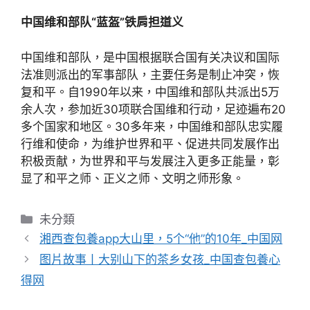
中国维和部队“蓝盔”铁肩担道义
中国维和部队，是中国根据联合国有关决议和国际
法准则派出的军事部队，主要任务是制止冲突，恢
复和平。自1990年以来，中国维和部队共派出5万
余人次，参加近30项联合国维和行动，足迹遍布20
多个国家和地区。30多年来，中国维和部队忠实履
行维和使命，为维护世界和平、促进共同发展作出
积极贡献，为世界和平与发展注入更多正能量，彰
显了和平之师、正义之师、文明之师形象。
分
未分類
類
湘西查包養app大山里，5个“他”的10年_中国网
图片故事丨大别山下的茶乡女孩_中国查包養心
得网