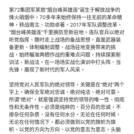
第72集团军某旅“烟台峰英雄连”诞生于解放战争的
烽火硝烟中，70多年来始终保持一往无前的革命精
神，转战南北、功勋卓著。2017年军队调整改革，
“烟台峰英雄连”千里换防至新驻地。连队官兵以绝对
听党指挥、随时走上战场的备战思想，直面武器装
备更新、体制编制调整、战场驻地变换带来的挑
战，始终瞄准两栖作战的重难点问题，持续探索新
训法、新战法，在一场场实战化演训中打头阵、当
先锋，展现了新时代的军人风采。
坚持党对人民军队的绝对领导，关键是在“绝对”两个
字上，确保全军绝对忠诚、绝对纯洁、绝对可靠。
所谓“绝对”，就是强调坚持党的领导的唯一性、彻底
性和无条件性，必须是纯粹的、百分百的忠诚，不
掺杂任何杂质，没有任何水分。无论在任何时候，
无论在任何情况下，都必须做到以党的旗帜为旗
帜、以党的方向为方向、以党的意志为意志，头脑