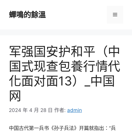
跳
至
蟬鳴的餘溫
選
主
要
單
內
容
军强国安护和平（中
国式现查包養行情代
化面对面13）_中国
网
2024 年 4 月 28 日
作者:
admin
中国古代第一兵书《孙子兵法》开篇就指出：“兵