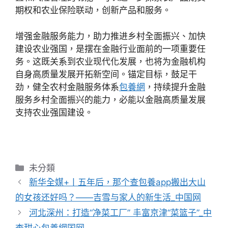
期权和农业保险联动，创新产品和服务。
增强金融服务能力，助力推进乡村全面振兴、加快
建设农业强国，是摆在金融行业面前的一项重要任
务。这既关系到农业现代化发展，也将为金融机构
自身高质量发展开拓新空间。锚定目标，鼓足干
劲，健全农村金融服务体系
包養網
，持续提升金融
服务乡村全面振兴的能力，必能以金融高质量发展
支持农业强国建设。
分
未分類
類
新华全媒+丨五年后，那个查包養app搬出大山
的女孩还好吗？——吉雪与家人的新生活_中国网
河北深州：打造“净菜工厂” 丰富京津“菜篮子”_中