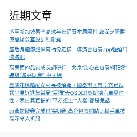
近期文章
茅臺新加坡男子高球年夜師賽本周開打 龐潤芝盼勝
億嵐辦公室設計利衛冕
產后身體癡肥屏幕抽像走樣 導演台包養app強迫周
濤減肥
高東西的品質成長調研行｜北京“甜心查包養網花鄉”
進級“漂亮財產”_中國網
臺灣花蓮陸配女村長被解職，國臺辦回應：充足裸
露平易近進黨當局“臺獨”天OSDER奧斯德汽車零件
性，表白其宣揚的“平易近主”“人權”都是鬼話
雨燕妨礙賽完成首場初賽 高台包養網站比較手車技
高深令人折服