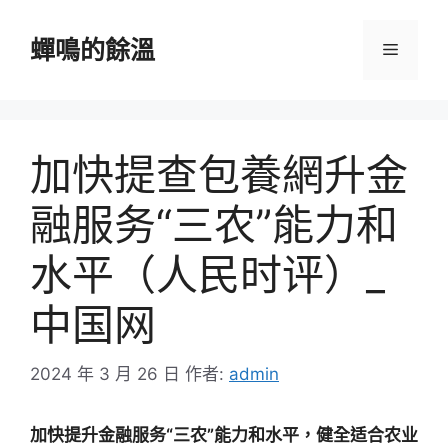
跳
至
蟬鳴的餘溫
選
主
要
單
內
容
加快提查包養網升金
融服务“三农”能力和
水平（人民时评）_
中国网
2024 年 3 月 26 日
作者:
admin
加快提升金融服务“三农”能力和水平，健全适合农业