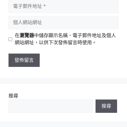
者
電
名
子
稱
郵
個
件
人
地
網
在
瀏覽器
中儲存顯示名稱、電子郵件地址及個人
址
站
網站網址，以供下次發佈留言時使用。
網
址
搜尋
搜尋