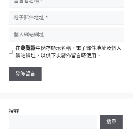
言
者
電
名
子
稱
郵
個
件
人
地
網
在
瀏覽器
中儲存顯示名稱、電子郵件地址及個人
址
站
網站網址，以供下次發佈留言時使用。
網
址
搜尋
搜尋