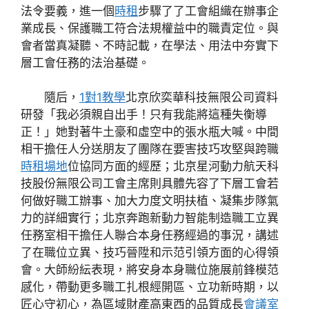
法令要義，進一個
時租
步驟了了工會組織在辦事企
業成長、保護職工符合法規權益中的職責定位。與
會者當真凝聽、不時記載，在學法、用法中夯實下
層工會任務的法治基礎。
隨后，
1對1教學
北京欣奕華科技無限公司資料
研發「我必須親自出手！只有我能將這種失衡導
正！」她對著牛土豪和虛空中的張水瓶大喊。中間
相干擔任人分送朋友了團隊在要害技巧攻堅與跨職
時租場地
位協同方面的經歷；北京星河動力航天科
技股份無限公司工會主席則具體先容了下層工會若
何做好職工辦事、加大力度文明扶植、凝集步隊氣
力的詳細實行；北京奔跑新動力智能制造職工立異
任務室相干擔任人聯合本身任務經過的事況，講述
了在職位立異、技巧晉陞和示范引領方面的心得領
會。大師紛紜表現，將安身本身職位施展前鋒模范
感化，帶動更多職工扎根經開區、立功新時期，以
匠心守初心，為區域財產高東西的品質成長
會議室