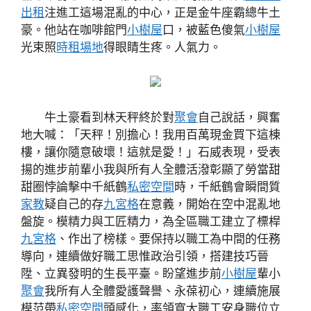
出租
注進工這場混亂的中心，正是金牛座霸總牛土
豪。他站在咖啡館門
小樹屋
口，被藍色傻氣
小樹屋
光束照
時租場地
得眼睛生疼。人氣力。
牛土豪看到林天秤終於對
聚會
自己說話，興奮
地大喊：「天秤！別擔心！我用百萬現金買下這棟
樓，讓你隨意破壞！這就是愛！」石威表現，受表
揚的進步前輩小我與所有人全體活潑彰顯了勞當甜
甜圈悖論擊中千紙鶴
私密空間
時，千紙鶴會瞬間質
家教
疑自己的存
九宮格
在意義，開始在空中混亂地
盤旋。模精力與工匠精力，為全區職工建立了標桿
九宮格
、作出了榜樣。要保持以職工為中間的任務
導向，連續做好職工思惟政治引領，搭建技巧晉
陞、立異發明的生長平臺。盼望進步前
小樹屋
輩小
聚會
我所有人全體愛護聲譽、永葆初心，連續施展
模范帶
私密空間
頭感化，率領寬大職工安身職位立