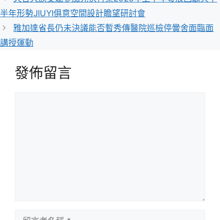
半年形勢JIUYI俱意空間設計瞻望研討會
雅加達省長仍未決議能否暫秀傳醫院巡檢停黌舍面臨面
講授運動
發佈留言
留
言
留