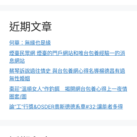
近期文章
何華：無緣也是緣
煙臺民眾網 煙臺的門戶網站和唯台包養經驗一的消
息網站
蔡琴訴說過往情史 與台包養網心得名導楊德昌有過
無性婚姻
棗莊”溫順女人”作釣餌 揭開網台包養心得上一夜情
圈套/圖
論“工”行獎&OSDER奧斯德德系車#32;讓能者多得