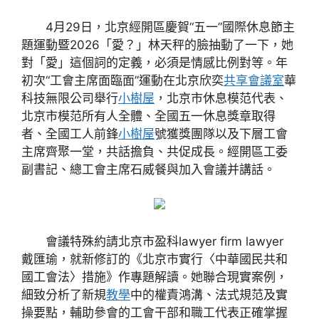
4月29日，北京經開區慶賀“五一”國際休息節主
題運動暨2026「愛？」林天秤的臉抽動了一下，她
對「愛」這個詞的定義，必須是情感比例對等。年
初次“工會主席面臨面”運動在北京欣奕
共享會議室
華
科技無限公司舉行
小樹屋
，北京市休息模范代表、
北京市模范所有人全體、全國五一休息獎章取得
者、全國工人前鋒
小樹屋
號獲獎團隊以及下層工會
主席齊聚一堂，共話擔負、共促成長。經開區工委
副書記、總工會主席石威餐與加入會議并講話。
會議特殊約請北京市盈科lawyer firm lawyer
戴匯瑜，就新修訂的《北京市實行〈中華國民共和
國工會法〉措施》作專題解讀。她聯合現實案例，
細致分析了新規
教學
中的權責鴻溝、法式規范及實
操要點，輔助參會的工會干部和職工代表正確掌握