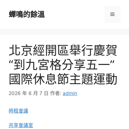
跳
至
蟬鳴的餘溫
選
主
要
單
內
容
北京經開區舉行慶賀
“到九宮格分享五一”
國際休息節主題運動
2026 年 6 月 7 日
作者:
admin
時租會議
共享會議室