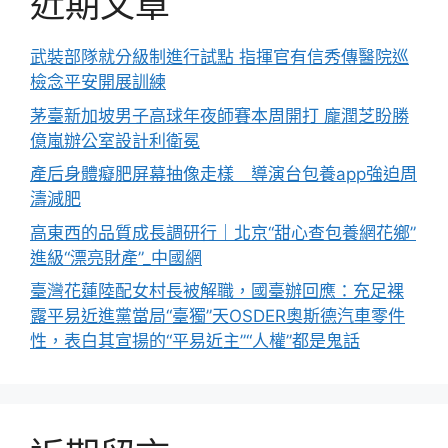
近期文章
武裝部隊就分級制進行試點 指揮官有信秀傳醫院巡
檢念平安開展訓練
茅臺新加坡男子高球年夜師賽本周開打 龐潤芝盼勝
億嵐辦公室設計利衛冕
產后身體癡肥屏幕抽像走樣 導演台包養app強迫周
濤減肥
高東西的品質成長調研行｜北京“甜心查包養網花鄉”
進級“漂亮財產”_中國網
臺灣花蓮陸配女村長被解職，國臺辦回應：充足裸
露平易近進黨當局“臺獨”天OSDER奧斯德汽車零件
性，表白其宣揚的“平易近主”“人權”都是鬼話