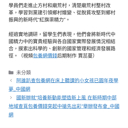
學員們走進止方村和廟荒村，清楚廟荒村整村改
革，學習到黨建引領鄉村嬗變、從脫貧攻堅到鄉村
振興的新時代“紅旗渠精力”。
經過實地調研，留學生們表現，他們會將新時代中
國精力中的寶貴經驗與各自國家實際發展情況相結
合，摸索出科學的、創新的國家管理和經濟發展路
徑。（視頻
包養網價錢
后期制作 賈蕊蔓）
分
未分類
類
阿誰趴查包養網在床上聽課的小女孩已圓年夜學
夢_中國網
國新辦就“培養新動能塑造新上風 在新時期中部
地域查覓包養價錢突起中搶先出彩”舉辦發布會_中國
網