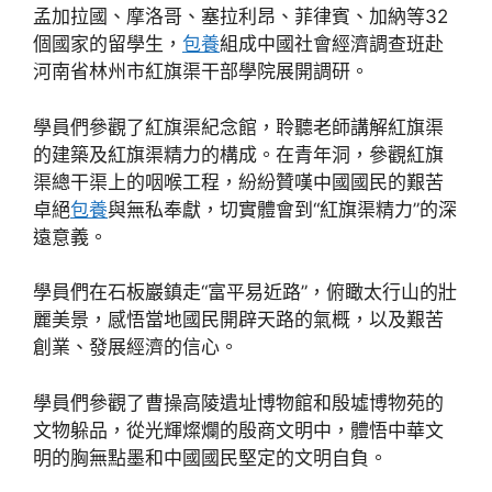
孟加拉國、摩洛哥、塞拉利昂、菲律賓、加納等32
個國家的留學生，
包養
組成中國社會經濟調查班赴
河南省林州市紅旗渠干部學院展開調研。
學員們參觀了紅旗渠紀念館，聆聽老師講解紅旗渠
的建築及紅旗渠精力的構成。在青年洞，參觀紅旗
渠總干渠上的咽喉工程，紛紛贊嘆中國國民的艱苦
卓絕
包養
與無私奉獻，切實體會到“紅旗渠精力”的深
遠意義。
學員們在石板巖鎮走“富平易近路”，俯瞰太行山的壯
麗美景，感悟當地國民開辟天路的氣概，以及艱苦
創業、發展經濟的信心。
學員們參觀了曹操高陵遺址博物館和殷墟博物苑的
文物躲品，從光輝燦爛的殷商文明中，體悟中華文
明的胸無點墨和中國國民堅定的文明自負。