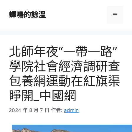
跳
至
蟬鳴的餘溫
選
主
要
單
內
容
北師年夜“一帶一路”
學院社會經濟調研查
包養網運動在紅旗渠
睜開_中國網
2024 年 8 月 7 日
作者:
admin