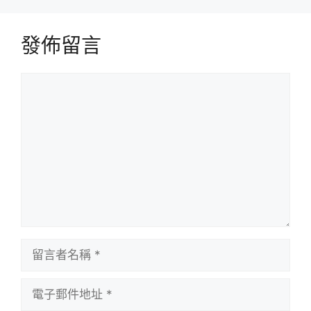
發佈留言
留
言
留
言
者
電
名
子