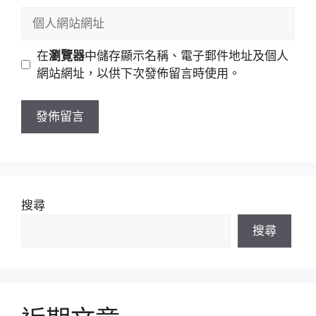
稱
郵
個
件
人
地
網
在
瀏覽器
中儲存顯示名稱、電子郵件地址及個人
址
站
網站網址，以供下次發佈留言時使用。
網
址
搜尋
搜尋