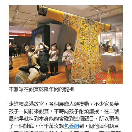
不雅眾在觀賞乾隆年間的龍袍
走進噴鼻港故宮，各個展廳人頭攢動。不少家長帶
孩子一同前來觀賞，不時向孩子耐煩講授。在二號
展他早就料到本身能夠會碰到這個題目，所以預備
了一個謎底，但千萬沒想
包養網
到，問他這個題目