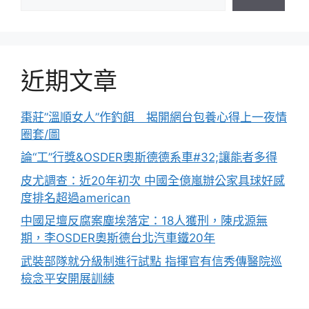
近期文章
棗莊”溫順女人”作釣餌 揭開網台包養心得上一夜情
圈套/圖
論“工”行獎&OSDER奧斯德德系車#32;讓能者多得
皮尤調查：近20年初次 中國全億嵐辦公家具球好感
度排名超過american
中國足壇反腐案塵埃落定：18人獲刑，陳戌源無
期，李OSDER奧斯德台北汽車鐵20年
武裝部隊就分級制進行試點 指揮官有信秀傳醫院巡
檢念平安開展訓練