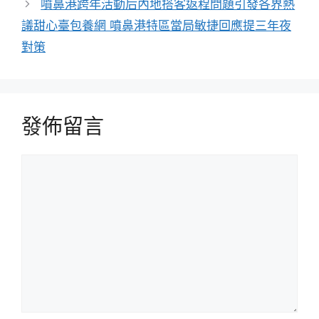
噴鼻港跨年活動后內地搭客返程問題引發各界熱
議甜心臺包養網 噴鼻港特區當局敏捷回應提三年夜
對策
發佈留言
留
言