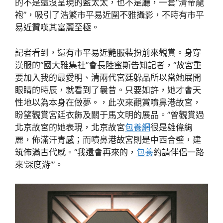
的不是還沒呈現的藍太太，也不是廳，一套“清帝龍
袍”，吸引了浩繁市平易近圍不雅攝影，不時有市平
易近贊嘆其富麗至極。
記者看到，還有市平易近艷服裝扮前來觀賞。身穿
漢服的“國大雅集社”會長陸蜜斯告知記者，“故宮重
要加入我的最愛明、清兩代宮廷躲品所以當她展開
眼睛的時辰，就看到了曩昔。只要如許，她才會天
性地以為本身在做夢。，此次來觀賞噴鼻港故宮，
盼望觀賞宮廷衣飾及關于馬文明的展品。”曾觀賞過
北京故宮的她表現，北京故宮
包養網
很是雄偉絢
麗，佈滿汗青感；而噴鼻港故宮則是中西合璧，建
筑佈滿古代感。“我還會再來的，
包養
約請伴侶一路
來‘深度游’”。