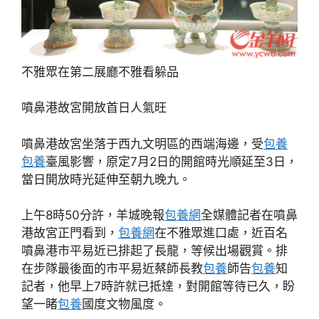
不雅眾在第二展廳不雅看躲品
噴鼻港故宮開放首日人氣旺
噴鼻港故宮坐落于西九文明區的西端海邊，受
包養
包養
臺風影響，原定7月2日的開館時光順延至3日，
當日開放時光延伸至朝九晚九。
上午8時50分許，羊城晚報
包養網
全媒體記者在噴鼻
港故宮正門看到，
包養網
在不雅眾進口處，近百名
噴鼻港市平易近已排起了長龍，等候出場觀賞。排
在步隊最後面的市平易近蔡師長教
包養
師告
包養
知
記者，他早上7時許就已抵達，對開館等待已久，盼
望一睹
包養
國度文物風度。