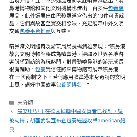
出境外借，此中不少躲品是初次赴噴鼻港展出。噴
鼻港博物館和其他文明機構也借出一百多件
包養網
展品，此外還展出由巴黎羅浮宮借出的13件可貴躲
品，它們與故宮至寶交相照映，充足展示中外文明
交通
包養平台推薦
與互鑒。
噴鼻港文明體育及游玩局局長楊潤雄表現：“噴鼻港
故宮文明博物館將成為噴鼻港、邊疆及世界各地游
客盼望到訪的游玩熱門，對帶動噴鼻港的游玩成長
很有輔助。
包養
我信任將來博物館可展示噴鼻港
在‘一國兩制’之下，若何應用噴鼻港本身奇特的文明
上風，講好中國故事
包養網排名
。”
分
未分類
類
晨安!世界丨在德國掉聯中國女舞者已找到，疑
被劫持；胡塞武裝宣布查包養經歷攻擊american船
只