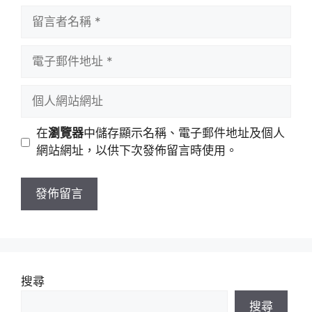
留
言
者
電
名
子
稱
郵
個
件
人
地
網
在
瀏覽器
中儲存顯示名稱、電子郵件地址及個人
址
站
網站網址，以供下次發佈留言時使用。
網
址
搜尋
搜尋