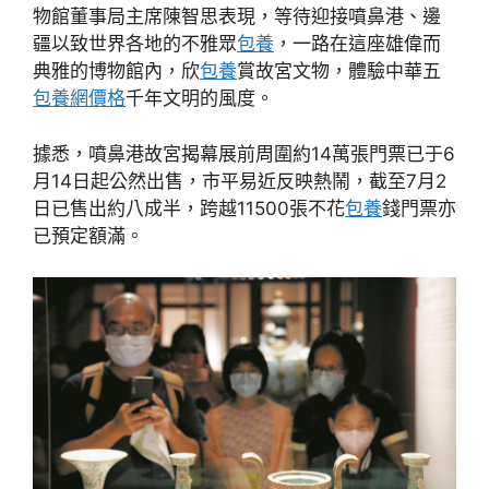
物館董事局主席陳智思表現，等待迎接噴鼻港、邊
疆以致世界各地的不雅眾
包養
，一路在這座雄偉而
典雅的博物館內，欣
包養
賞故宮文物，體驗中華五
包養網價格
千年文明的風度。
據悉，噴鼻港故宮揭幕展前周圍約14萬張門票已于6
月14日起公然出售，市平易近反映熱鬧，截至7月2
日已售出約八成半，跨越11500張不花
包養
錢門票亦
已預定額滿。