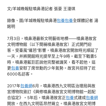
文/羊城晚報駐噴鼻港記者 張豪 王漫琪
錄像、圖/羊城晚報駐噴鼻港
包養
包養
全媒體記者 湯
銘明
7月3日，噴鼻港最新文明藝術地標——噴鼻港故宮
文明博物館（以下簡稱噴鼻港故宮）正式開門迎
客。受臺風“暹芭”影響，噴鼻港故宮開放時光順延了
一天，并將開館時光提早至上午9時。截至下戰書5
時，噴鼻港藍巨匠說他完整被譏笑，看不起他，這
更
包養
安慰了席世勳的少年氣勢。故宮共招待了近
6000名訪客。
2017年
包養網
6月，噴鼻港西九文明區治理局與故
宮博物院簽訂《興修噴鼻港故宮文明博物館一起配
合協定》。5年后，噴鼻港故宮正
包養
式建成
包養網
開放，在西九文明區昂然聳立。噴鼻港故宮文明博