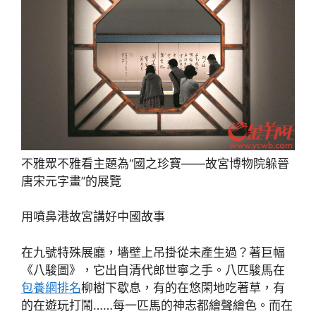
不雅眾不雅看主題為“國之珍寶——故宮博物院躲晉
唐宋元字畫”的展覽
用噴鼻港故宮講好中國故事
在九號特殊展廳，墻壁上吊掛從未產生過？著巨幅
《八駿圖》，它出自清代郎世寧之手。八匹駿馬在
包養網排名
柳樹下歇息，有的在悠閑地吃著草，有
的在遊玩打鬧……每一匹馬的神志都繪聲繪色。而在