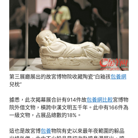
第三展廳展出的故宮博物院收藏陶瓷“白釉孩
包養網
兒枕”
據悉，此次揭幕展合計有914件故
包養網比較
宮博物
院外借文物，橫跨中漢文明五千年。此中有166件為
一級文物，占展品總數的18%。
這也是故宮博
包養
物院有史以來最年夜範圍的躲品