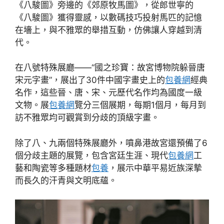
《八駿圖》旁邊的《郊原牧馬圖》，從郎世寧的
《八駿圖》獲得靈感，以數碼技巧投射馬匹的記憶
在墻上，與不雅眾的舉措互動，仿佛讓人穿越到清
代。
在八號特殊展廳——“國之珍寶：故宮博物院躲晉唐
宋元字畫”，展出了30件中國字畫史上的
包養網
經典
名作，這些晉、唐、宋、元歷代名作均為國度一級
文物。展
包養網
覽分三個展期，每期1個月，每月到
訪不雅眾均可觀賞到分歧的頂級字畫。
除了八、九兩個特殊展廳外，噴鼻港故宮還預備了6
個分歧主題的展覽，包含宮廷生涯、現代
包養網
工
藝和陶瓷等多種題材
包養
，展示中華平易近族深摯
而長久的汗青與文明底蘊。