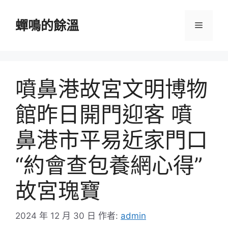
跳
至
蟬鳴的餘溫
選
主
要
單
內
容
噴鼻港故宮文明博物
館昨日開門迎客 噴
鼻港市平易近家門口
“約會查包養網心得”
故宮瑰寶
2024 年 12 月 30 日
作者:
admin