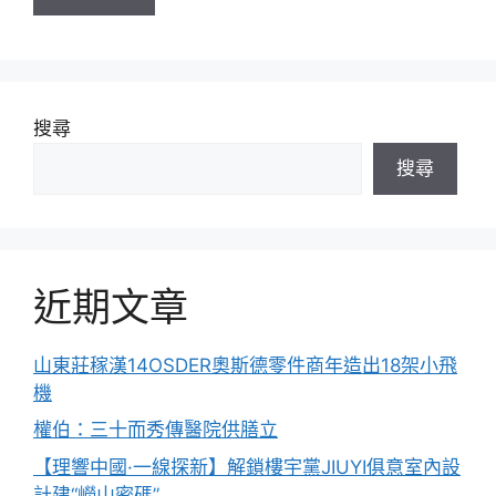
搜尋
搜尋
近期文章
山東莊稼漢14OSDER奧斯德零件商年造出18架小飛
機
權伯：三十而秀傳醫院供膳立
【理響中國·一線探新】解鎖樓宇黨JIUYI俱意室內設
計建“嶗山密碼”