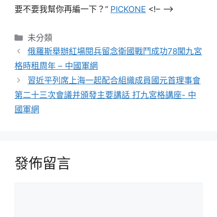
要不要我幫你再編一下？”
PICKONE
<!– –>
分
未分類
類
俄羅斯舉辦紅場閱兵留念衛國戰鬥成功78闖九宮
格時租周年 – 中國軍網
習近平列席上海一起配合組織成員國元首理事會
第二十三次會議并頒發主要講話 打九宮格講座- 中
國軍網
發佈留言
留
言