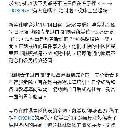
求大小姐以後不要堅持不住暈倒在院子裡 <!– –>
PICKONE
“有人在嗎？”她叫道，從床上坐起來。
新華社噴鼻港11月14日電（記者韋驊）噴鼻港海關
14日率領“海關青年魁首團”團員觀賞位于昂船洲虎
“花兒，這件事是誰告訴你的？”藍媽媽臉色一變，
問。直到最近的這件事之後，他們才帳的中國國民
束縛軍駐噴鼻港軍隊展覽中間，培育他們的國度不
雅念和公民成分認同。
“海關青年魁首團”是噴鼻港海關成立的一支全新青少
年禮服步隊，旨在經由過程規律培訓、日常練習和
各類教導導向運動，協助團員日后成為社會上獨當
一面的青年魁首。
團員在駐港軍隊代表的率領下觀賞以“夢起西方”為主
題
PICKONE
的展覽，欣賞三個主題展廳和設備模子
展現區內的展品，包含林林總總的圖文展板、文物