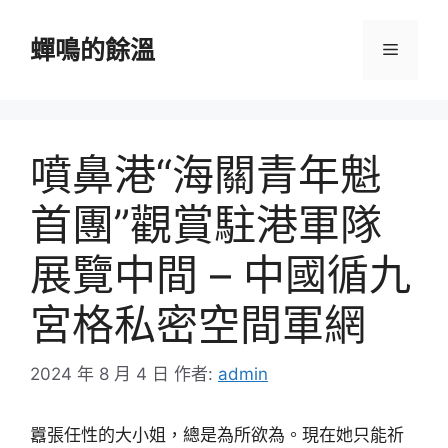
跳
至
蟬鳴的餘溫
選
主
要
單
內
容
噴鼻港“海關青年魁
首團”觀賞駐港軍隊
展覽中間 – 中國循九
宮格私密空間軍網
2024 年 8 月 4 日
作者:
admin
囂張任性的大小姐，總是為所欲為。現在她只能祈