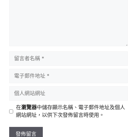
留
言
者
電
名
子
稱
郵
個
件
人
地
網
在
瀏覽器
中儲存顯示名稱、電子郵件地址及個人
址
站
網站網址，以供下次發佈留言時使用。
網
址