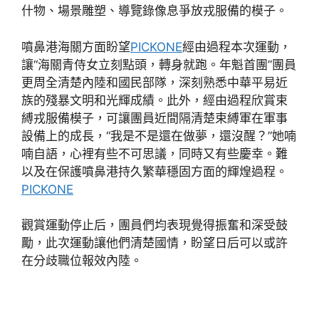
什物、場景雕塑、導覽錄像息爭放戎服備的模子。
噴鼻港海關方面盼望
PICKONE
經由過程本次運動，
讓“海關青侍女立刻點頭，轉身就跑。年魁首團”團員
更周全清楚內陸和國民部隊，深刻熟悉中華平易近
族的殘暴文明和光輝成績。此外，經由過程欣賞束
縛戎服備模子，可讓團員近間隔清楚束縛軍在軍事
設備上的成長，“我是不是還在做夢，還沒醒？”她喃
喃自語，心裡有些不可思議，同時又有些慶幸。難
以及在保護噴鼻港持久繁華穩固方面的輝煌過程。
PICKONE
觀賞運動停止后，團員們均表現覺得振奮和深受鼓
勵，此次運動讓他們清楚國情，盼望日后可以或許
在分歧職位報效內陸。