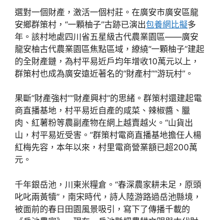
選對一個財產，激活一個村莊。在廣安市廣安區龍
安鄉群策村，“一顆柚子”古跡已演出
包養網比擬
多
年。該村地處四川省五星級古代農業園區——廣安
龍安柚古代農業園區焦點區域，繚繞“一顆柚子”建起
的全財產鏈，為村平易近戶均年增收10萬元以上，
群策村也成為廣安遠近著名的“財產村”“游玩村”。
果斷“財產強村”“財產興村”的思緒。群策村還建起電
商直播基地，村平易近自產的咸菜、辣椒醬、臘
肉、紅薯粉等農副產物在網上越賣越火。“山貨出
山，村平易近受害。”群策村電商直播基地擔任人楊
紅梅先容，本年以來，村里電商營業額已超200萬
元。
千年銀岳池，川東米糧倉。“春深農家耕未足，原頭
叱叱兩黃犢”，南宋時代，詩人陸游路過岳池縣境，
被面前的春日田園風景吸引，寫下了傳播千載的