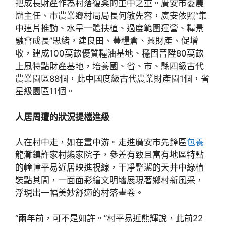
把成長財產作為村落復興的重中之重。廣安市委農
辦主任、市農業鄉村局局長何敏先容，廣安依照“集
中連片推動、水旱一體扶植、過度範圍運營、糧景
融會成長”思緒，建良田、豐糧倉、興財產、促增
收，建成100萬畝優質糧油基地、穩固晉陞80萬畝
上風特點財產基地，培養國、省、市、縣四級古代
農業園區88個，此中國度級古代農業財產園1個，省
星級園區11個。
人居周遭的狀況提檔進級
人在村中走，如在畫中游。走進廣安市先鋒區
包養
龍灘鎮許家村熊家院子，參差有致且富有地區特點
的幢幢平易近居映進視線，干凈整潔的天井中綠植
裝點其間，一面面彩繪文明墻展現著鄉村新風采，
浮現出一幅美妙舒適的村落畫卷。
“兩年前，可不是如許。”村平易近熊輝說，此前22