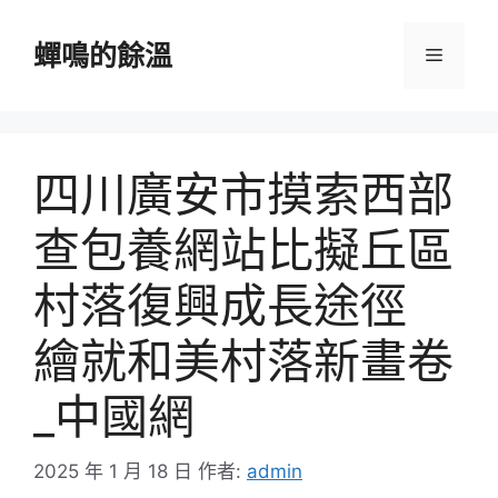
跳
至
蟬鳴的餘溫
選
主
要
單
內
容
四川廣安市摸索西部
查包養網站比擬丘區
村落復興成長途徑
繪就和美村落新畫卷
_中國網
2025 年 1 月 18 日
作者:
admin