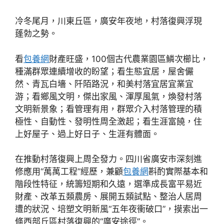
冷冬尾月，川東丘區，廣安年夜地，村落復興浮現
蓬勃之勢。
看
包養網
財產旺盛，100個古代農業園區鱗次櫛比，
種滿群眾連續增收的盼望；看生態宜居，屋舍儼
然、青瓦白墻、阡陌路況，和美村落宜居宜業宜
游；看鄉風文明，傑出家風、渾厚風氣，煥發村落
文明新景象；看管理有用，群眾介入村落管理的積
極性、自動性、發明性周全激起；看生涯富饒，住
上好屋子、過上好日子、生涯有體面。
在推動村落復興上周全發力。四川省廣安市深刻進
修應用“萬萬工程”經歷，兼顧
包養網
斟酌實際基本和
階段性特征，統籌短期和久遠，選準成長富平易近
財產、改革五類農房、展開五類試點、整治人居周
遭的狀況、培塑文明新風“五年夜衝破口”，摸索出一
條西部丘區村落復興的“廣安途徑”。