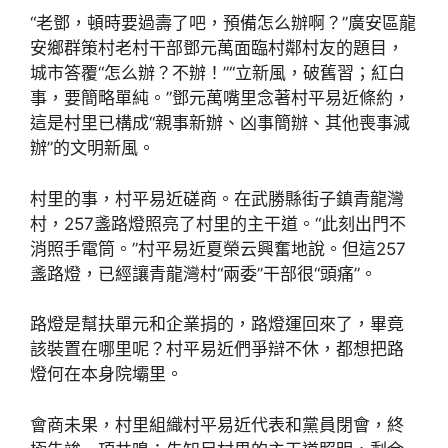
“老鄧，頓時要過壽了吧，預備怎么辦啊？”廣安區龍
安鄉群策村老村干部鄧元萬面臨村鄰村友的題目，
城市答覆“怎么辦？不辦！”“立新風，破舊習；紅白
事，要簡略單純。”鄧元萬嘴里念著村平易近條約，
這是村里已構成“親事新辦、凶事簡辦、其他喪事減
辦”的文明新風。
村里的事，村平易近磋商。在武勝縣街子鎮青龍灣
村，257盞路燈照亮了村里的主干道。“此刻出門不
消照手電筒。”村平易近夏榮云興奮地說。但這257
盞路燈，已經讓青龍灣村“兩委”干部很“頭痛”。
路燈是幫扶單元和企業捐的，路燈運回來了，畢竟
該裝置在哪里呢？村平易近們爭辯不休，都想把路
燈何在本身院壩里。
會商未果，村里組織村平易近代表和黨員閉會，終