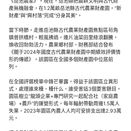
《岳池農家》。現在，岳池縣把農耕文明與古代財
產無機融會，在1.2萬畝岳池縣古代農業財產園，“新
財產”與“興村落”完成“分身其美”。
當下時節，走進岳池縣古代農業財產園焦點區茍角
鎮曾拱橋村，輕風拂過，連片油菜田里綠浪翻騰，
煥收回勃勃活力。農業鄉村部、財務部結合發布
《關于2024年國度古代農業財產園中期績效評價情
形的傳遞》，該園區在全國多個財產園中位居前
列。
在全國評選榜單中鋒芒畢露，得益于該園區立異形
式，處理誰來種、種什么、誰受害這3個要害題目。
園區樹立“龍頭企業+專門研究一起配合社（家庭農
場）+農戶”的運營形式，每年輻射帶動周邊1.5萬人
失業，2023年園區內農人人均可安排支出達2.93萬
元。