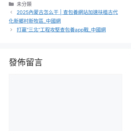
分
未分類
類
2025內蒙古怎么干 | 查包養網站加速扶植古代
化新鄉村新牧區_中國網
打贏“三北”工程攻堅查包養app戰_中國網
發佈留言
留
言