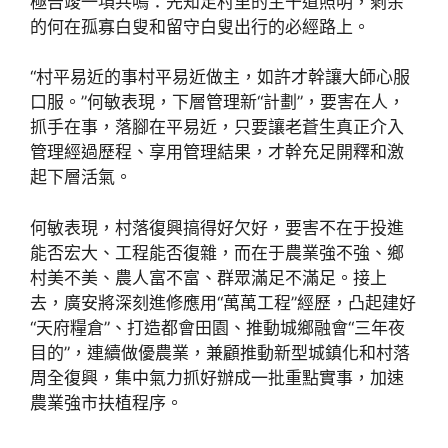
極告竣一項共鳴：先知足村里的主干道照明，剩余
的何在孤寡白叟和留守白叟出行的必經路上。
“村平易近的事村平易近做主，如許才幹讓大師心服
口服。”何敏表現，下層管理新“計劃”，要害在人，
抓手在事，落腳在平易近，只要讓老蒼生真正介入
管理經過歷程、享用管理結果，才幹充足開釋和激
起下層活氣。
何敏表現，村落復興搞得好欠好，要害不在于投進
能否宏大、工程能否復雜，而在于農業強不強、鄉
村美不美、農人富不富、群眾滿足不滿足。接上
去，廣安將深刻進修應用“萬萬工程”經歷，凸起建好
“天府糧倉”、打造都會田園、推動城鄉融會“三年夜
目的”，連續做優農業，兼顧推動新型城鎮化和村落
周全復興，集中氣力抓好辦成一批重點實事，加速
農業強市扶植程序。