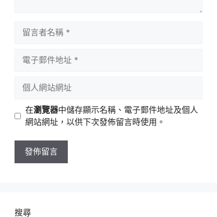
留
言
者
電
名
子
稱
郵
個
件
人
地
網
在
瀏覽器
中儲存顯示名稱、電子郵件地址及個人
址
站
網站網址，以供下次發佈留言時使用。
網
址
搜尋