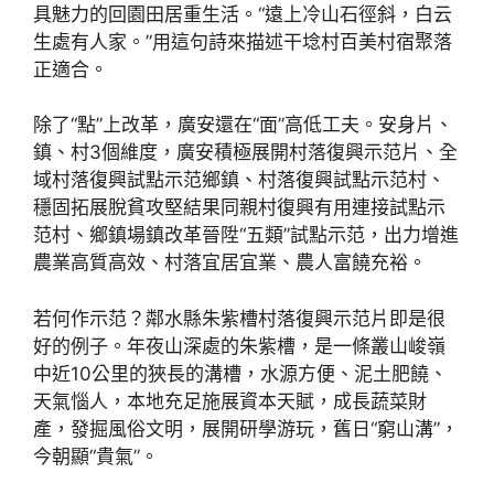
具魅力的回園田居重生活。“遠上冷山石徑斜，白云
生處有人家。”用這句詩來描述干埝村百美村宿聚落
正適合。
除了“點”上改革，廣安還在“面”高低工夫。安身片、
鎮、村3個維度，廣安積極展開村落復興示范片、全
域村落復興試點示范鄉鎮、村落復興試點示范村、
穩固拓展脫貧攻堅結果同親村復興有用連接試點示
范村、鄉鎮場鎮改革晉陞“五類”試點示范，出力增進
農業高質高效、村落宜居宜業、農人富饒充裕。
若何作示范？鄰水縣朱紫槽村落復興示范片即是很
好的例子。年夜山深處的朱紫槽，是一條叢山峻嶺
中近10公里的狹長的溝槽，水源方便、泥土肥饒、
天氣惱人，本地充足施展資本天賦，成長蔬菜財
產，發掘風俗文明，展開研學游玩，舊日“窮山溝”，
今朝顯“貴氣”。