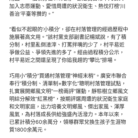
加入志愿運動、愛惜周遭的狀況衛生、熱忱打榜‘川
善治’平臺等攢的。”
“看似不起眼的‘小積分’，卻在村落管理的經過歷程中
施展著高文用。”該村黨支部副書記楊斌說，有了積
分制，村里亂倒渣滓、打罵拌嘴的少了，村平易近
爭做公益、爭領先進的多了。經由過程積分公示，
村平易近之間還呈現了你追我趕的“攀比”排場。
巧用小“積分”買通村落管理“神經末梢”。廣安市聯合
奉行“積分制、清單制+數字化”聰明村落管理試點，
扎實展開鄉風文明“一榜兩評”運動，靜態樹立鄉風文
明綜分解效“紅黑榜”，按期評選周遭的狀況衛生家庭
和文明家庭，出力培養文明鄉風、傑出家風、渾厚
風氣，為村落成長供給強盛內活潑力。本年以來，
已累計積分60余萬分，領導群眾兌換生孩子生涯物
質1800余萬元。