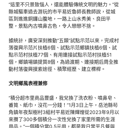
“這里不只景致惱人，還能體驗傳統文明的魅力。”從
縣城驅車過去游玩的市平易近魯師長教師說，從城
區到進進銅鑼山腹地，一路上山水秀美、良田平
整，景點內古噴鼻古色，令人戀戀不捨。
據統計，廣安深刻推動“五類”試點示范以來，完成村
落復興示范片扶植6個、試點示范鄉鎮扶植6個、試
點示范村扶植77個、有用連接試點示范村扶植51
個，鄉鎮場鎮提質8個，為過渡期、連接期后周全推
動村落復興摸索途徑、積聚經歷、建立標桿。
文明鄉風表裡兼修
“積分超市里商品豐盛，我兌換了洗衣粉、噴鼻皂、
番筧、紙巾，沒花一分錢！”1月3日上午，岳池縣茍
角鎮年夜梨樹村3組村平易近陳輝煌從2023年9月以
來攢了300多個積分一次性兌換了家里所需的生涯
用品。“一個積分當0.5元用，都是我日常平凡餐與