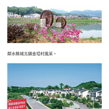
鄰水縣城北鎮金埡村風采。