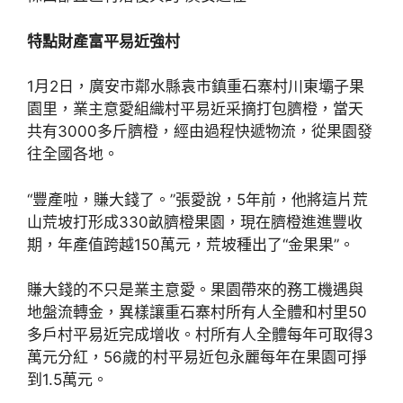
特點財產富平易近強村
1月2日，廣安市鄰水縣袁市鎮重石寨村川東壩子果
園里，業主意愛組織村平易近采摘打包臍橙，當天
共有3000多斤臍橙，經由過程快遞物流，從果園發
往全國各地。
“豐產啦，賺大錢了。”張愛說，5年前，他將這片荒
山荒坡打形成330畝臍橙果園，現在臍橙進進豐收
期，年產值跨越150萬元，荒坡種出了“金果果”。
賺大錢的不只是業主意愛。果園帶來的務工機遇與
地盤流轉金，異樣讓重石寨村所有人全體和村里50
多戶村平易近完成增收。村所有人全體每年可取得3
萬元分紅，56歲的村平易近包永麗每年在果園可掙
到1.5萬元。