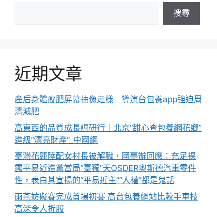
搜尋
近期文章
產后身體癡肥屏幕抽像走樣 導演台包養app強迫周
濤減肥
高東西的品質成長調研行｜北京“甜心查包養網花鄉”
進級“漂亮財產”_中國網
臺灣花蓮陸配女村長被解職，國臺辦回應：充足裸
露平易近進黨當局“臺獨”天OSDER奧斯德汽車零件
性，表白其宣揚的“平易近主”“人權”都是鬼話
雨燕妨礙賽完成首場初賽 高台包養網站比較手車技
高深令人折服