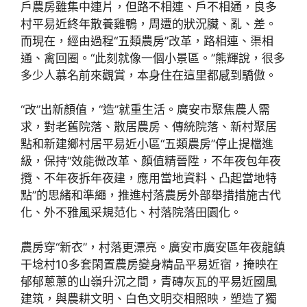
戶農房雖集中連片，但路不相連、戶不相通，良多
村平易近終年散養雞鴨，周遭的狀況臟、亂、差。
而現在，經由過程“五類農房”改革，路相連、渠相
通、禽回圈。“此刻就像一個小景區。”熊輝說，很多
多少人慕名前來觀賞，本身住在這里都感到驕傲。
“改”出新顏值，“造”就重生活。廣安市聚焦農人需
求，對老舊院落、散居農房、傳統院落、新村聚居
點和新建鄉村居平易近小區“五類農房”停止提檔進
級，保持“效能微改革、顏值精晉陞，不年夜包年夜
攬、不年夜拆年夜建，應用當地資料、凸起當地特
點”的思緒和準繩，推進村落農房外部舉措措施古代
化、外不雅風采規范化、村落院落田園化。
農房穿“新衣”，村落更漂亮。廣安市廣安區年夜龍鎮
干埝村10多套閑置農房變身精品平易近宿，掩映在
郁郁蔥蔥的山嶺升沉之間，青磚灰瓦的平易近國風
建筑，與農耕文明、白色文明交相照映，塑造了獨