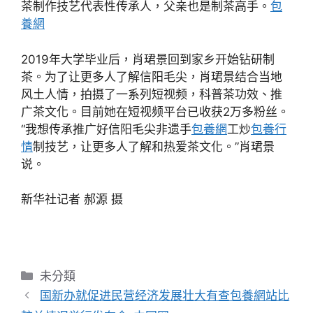
茶制作技艺代表性传承人，父亲也是制茶高手。
包
養網
2019年大学毕业后，肖珺景回到家乡开始钻研制
茶。为了让更多人了解信阳毛尖，肖珺景结合当地
风土人情，拍摄了一系列短视频，科普茶功效、推
广茶文化。目前她在短视频平台已收获2万多粉丝。
“我想传承推广好信阳毛尖非遗手
包養網
工炒
包養行
情
制技艺，让更多人了解和热爱茶文化。”肖珺景
说。
新华社记者 郝源 摄
分
未分類
類
国新办就促进民营经济发展壮大有查包養網站比