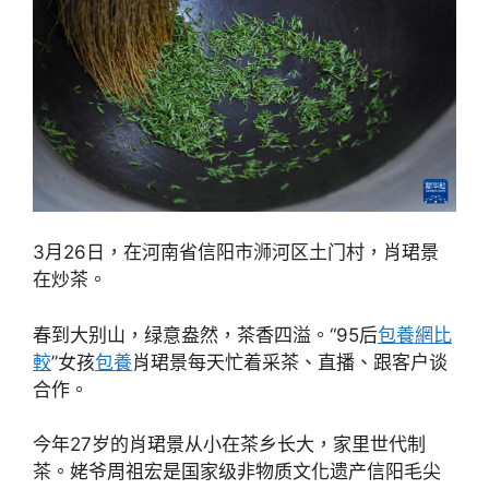
3月26日，在河南省信阳市浉河区土门村，肖珺景
在炒茶。
春到大别山，绿意盎然，茶香四溢。“95后
包養網比
較
”女孩
包養
肖珺景每天忙着采茶、直播、跟客户谈
合作。
今年27岁的肖珺景从小在茶乡长大，家里世代制
茶。姥爷周祖宏是国家级非物质文化遗产信阳毛尖