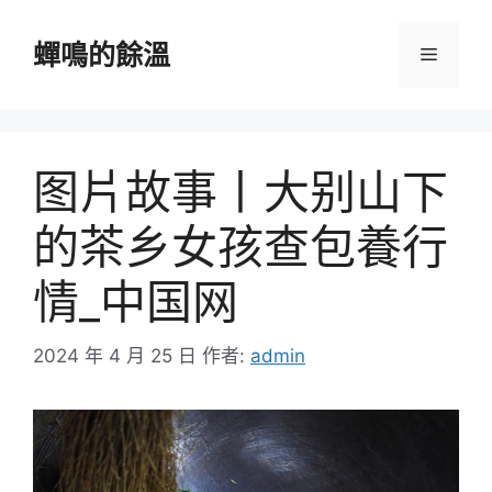
跳
至
蟬鳴的餘溫
選
主
要
單
內
容
图片故事丨大别山下
的茶乡女孩查包養行
情_中国网
2024 年 4 月 25 日
作者:
admin