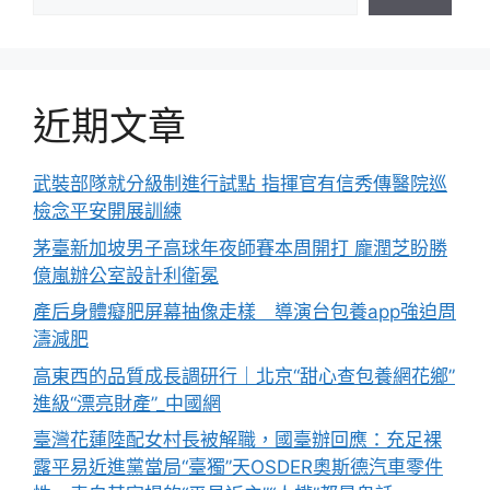
近期文章
武裝部隊就分級制進行試點 指揮官有信秀傳醫院巡
檢念平安開展訓練
茅臺新加坡男子高球年夜師賽本周開打 龐潤芝盼勝
億嵐辦公室設計利衛冕
產后身體癡肥屏幕抽像走樣 導演台包養app強迫周
濤減肥
高東西的品質成長調研行｜北京“甜心查包養網花鄉”
進級“漂亮財產”_中國網
臺灣花蓮陸配女村長被解職，國臺辦回應：充足裸
露平易近進黨當局“臺獨”天OSDER奧斯德汽車零件