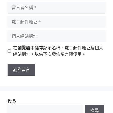
留
言
者
電
名
子
稱
郵
個
件
人
地
網
在
瀏覽器
中儲存顯示名稱、電子郵件地址及個人
址
站
網站網址，以供下次發佈留言時使用。
網
址
搜尋
搜尋