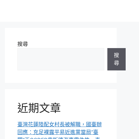
搜尋
搜
尋
近期文章
臺灣花蓮陸配女村長被解職，國臺辦
回應：充足裸露平易近進黨當局“臺