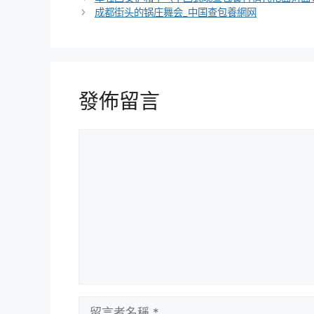
成都街头的锅庄舞会_中国查包養網网
發佈留言
留
言
留