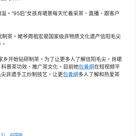
溢。“95后”女孩肖珺景每天忙着采茶、直播、跟客户
代制茶。姥爷周祖宏是国家级非物质文化遗产信阳毛尖
手。
家乡开始钻研制茶。为了让更多人了解信阳毛尖，肖珺
，科普茶功效、推广茶文化。目前她
包養網
在短视频平
毛尖非遗手工炒制技艺，让更
包養網
多人了解和热爱茶
3）_中国网