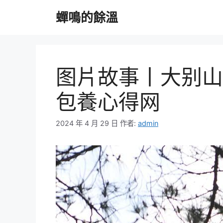
跳
蟬鳴的餘溫
至
主
要
內
容
图片故事丨大别山
包養心得网
2024 年 4 月 29 日
作者:
admin