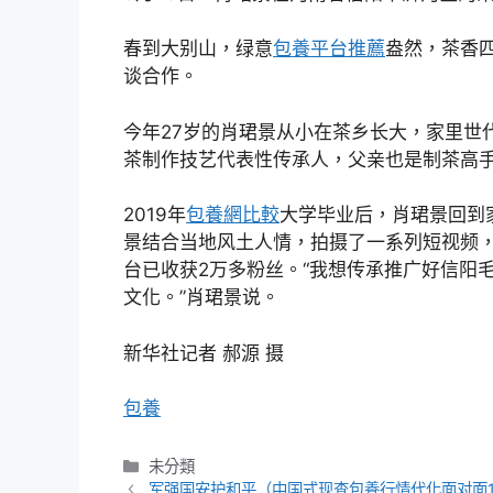
春到大别山，绿意
包養平台推薦
盎然，茶香四
谈合作。
今年27岁的肖珺景从小在茶乡长大，家里世
茶制作技艺代表性传承人，父亲也是制茶高
2019年
包養網比較
大学毕业后，肖珺景回到
景结合当地风土人情，拍摄了一系列短视频
台已收获2万多粉丝。“我想传承推广好信阳
文化。”肖珺景说。
新华社记者 郝源 摄
包養
分
未分類
類
军强国安护和平（中国式现查包養行情代化面对面1