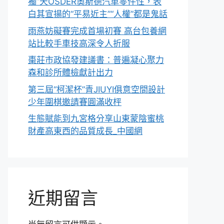
獨”天OSDER奧斯德汽車零件性，表
白其宣揚的“平易近主”“人權”都是鬼話
雨燕妨礙賽完成首場初賽 高台包養網
站比較手車技高深令人折服
棗莊市政協發建議書：普遍凝心聚力
森和診所體檢獻計出力
第三屆“柯潔杯”青JIUYI俱意空間設計
少年圍棋邀請賽圓滿收枰
生態賦能到九宮格分享山東蒙陰蜜桃
財產高東西的品質成長_中國網
近期留言