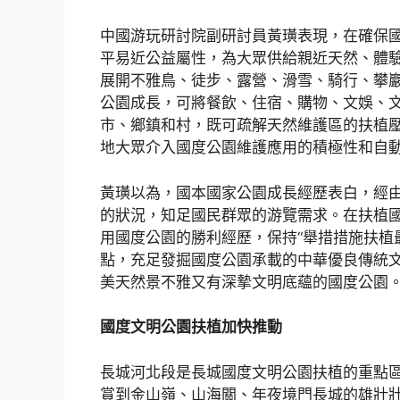
中國游玩研討院副研討員黃璜表現，在確保
平易近公益屬性，為大眾供給親近天然、體
展開不雅鳥、徒步、露營、滑雪、騎行、攀
公園成長，可將餐飲、住宿、購物、文娛、
市、鄉鎮和村，既可疏解天然維護區的扶植
地大眾介入國度公園維護應用的積極性和自
黃璜以為，國本國家公園成長經歷表白，經
的狀況，知足國民群眾的游覽需求。在扶植
用國度公園的勝利經歷，保持“舉措措施扶植
點，充足發掘國度公園承載的中華優良傳統
美天然景不雅又有深摯文明底蘊的國度公園
國度文明公園扶植加快推動
長城河北段是長城國度文明公園扶植的重點區
賞到金山嶺、山海關、年夜境門長城的雄壯