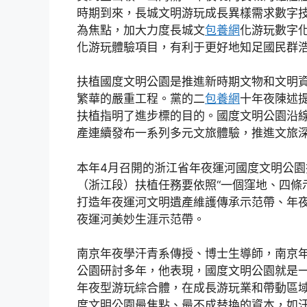
時期到來，長城文明游玩成長異樣需求數字
為焦點，加大力度長城文
包養網
化游玩數字
化游玩體驗項目，有利于更好地知足國民群
扶植國度文明公園是推進新時期文物和文明
繁華的嚴重工程。黨的二
包養網
十年夜陳述
扶植指明了進步標的目的。國度文明公園沿
產連續發布一系列多元文旅體驗，推進文旅
本年4月召開的浙江省年夜運河國度文明公
（浙江段）扶植任務要依照“一個窪地、四條
打造年夜運河文明遺產維護傳承示范帶、年
夜運河美妙生涯示范帶。
南京年夜學汗青系傳授、博士生導師，南京
公園研討多年，他表現，國度文明公園就是
年夜型游玩綜合體，在成長游玩業和帶動區
度文明公園最焦點、最不成替換的資本，如