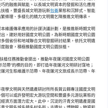
技巧的融進與賦能。以長城文明資本的發掘和活化應用
化扶植，豐盛長城文明游玩新
包養
業態和沉醉式、智能
浩繁條理、多樣化的精力文明需乞降推進文明傳承。
資本維護傳承應用的計謀決議計劃，是推進新時期文明
提出，建好用好國度文明公園，為新時期國度文明公園
線多個省份和地域聯合文明發掘研討結果，依托文明遺
深度融會，積極推動國度文明公園扶植。
園扶植任務推動會提出，推動年夜運河國度文明公園
示范帶”的標的目的，即打造年夜運河文明研討窪地；
夜運河生態維護示范帶、年夜運河文旅成長示范帶、年
年夜學文明與天然遺產研討所所長賀云翱專注國度文明
一個可以或許發明宏大游玩空間和豐盛多元游玩業態的
域經濟方面潛力宏大。此中，沉淀的汗青文明遺產是國
汗青文明名城名鎮名村名街、古遺址、博物館、物資和