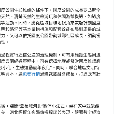
國度公園生態維護的條件下，國度公園的成長要凸起全
驗天然、清楚天然的生態游玩和休閑游憩機遇，如過度
巖等運動。同時，應從區域目標地視角來兼顧計劃國度
文明和路況等基本舉措措施和配套效能布局到周邊的城
壓力，又可以依托國度公園帶動城鄉社區成長，調動當
動性。
由過程實行迷信公道的治理機制，可有用維護生態周遭
國度公園經過歷程中，可有選擇地鑒戒發財國度維護應
最小化，生態運動最年夜化”。同時，聯合地區文明特
文明資本，通
包養行情
過體裁旅融會成長，打造既有壯
。
域，翻開“云長城河北”微信小法式，坐在家中就能觀
壯美。河北經貿年夜學傳授程瑞芳表現，跟著數字經濟