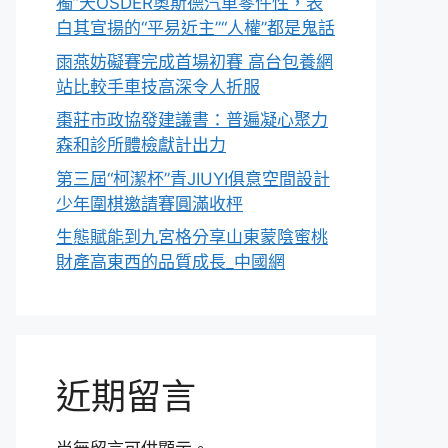
獨”天OSDER奧斯德汽車零件性，表
白其宣揚的“平易近主”“人權”都是鬼話
雨燕妨礙賽完成首場初賽 高台包養網
站比較手車技高深令人折服
棗莊市政協發建議書：普遍凝心聚力
森和診所體檢獻計出力
第三屆“柯潔杯”青JIUYI俱意空間設計
少年圍棋邀請賽圓滿收枰
生態賦能到九宮格分享山東蒙陰蜜桃
財產高東西的品質成長_中國網
近期留言