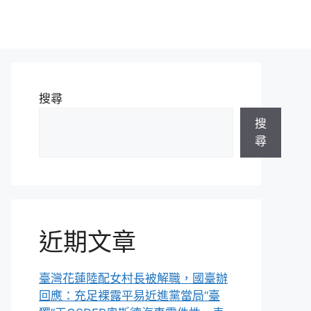
搜尋
搜
尋
近期文章
臺灣花蓮陸配女村長被解職，國臺辦
回應：充足裸露平易近進黨當局“臺