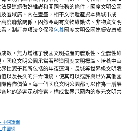
立法是連續做好維護和開闢任務的條件。國度文明公園
觸及區域廣、內在豐盛，相干文明遺產資本與城市成
等高度聯繫關係，固然今朝有文物維護法、非物資文明
來看，制訂專項法令保證
包養
國度文明公園連續安康成
顯成效，無力增進了我國文明遺產的體系性、全體性維
現，國度文明公園承當著塑造國度文明標識、培養中華
世界性源于其所包括的年夜運河、長城等世界級文明遺
價值以及長久的汗青傳統，使其可以或許與世界其他國
國際傳佈價值。每一個國度文明公園都可以作為一扇展
界各地的游客深刻摸索，構成世界范圍內的多元文明共
– 中國軍網
_中國網