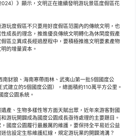
2024）》顯示，文明正在連續發明游玩景區度假區花
級游玩度假區不只要用好度假區范圍內的傳統文明，也
異性成長的理念，推進優良傳統文明轉化為休閑度假產
度假區立異成長經過歷程中，要積極推進文明要素產物
文明的增量資本。
、西南豺狼、海南寒帶雨林、武夷山第一批5個國度公
正式建立的5個國度公園），總面積約110萬平方公里。
的國度公園系統。
然遺產、生物多樣性等方面天賦出眾，近年來游客對國
護和游玩開闢成為國度公園成長亟待處理的主要題目。
求，國度公園履行最嚴厲的維護，要保持全平易近公益
何迷信設定生態維護紅線，規定游玩業的開闢鴻溝？