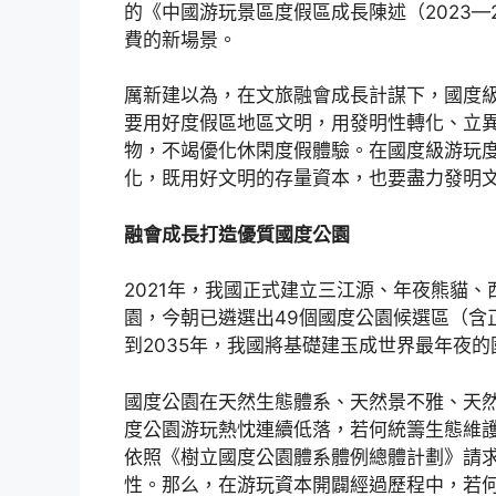
的《中國游玩景區度假區成長陳述（2023—
費的新場景。
厲新建以為，在文旅融會成長計謀下，國度
要用好度假區地區文明，用發明性轉化、立
物，不竭優化休閑度假體驗。在國度級游玩
化，既用好文明的存量資本，也要盡力發明
融會成長打造優質國度公園
2021年，我國正式建立三江源、年夜熊貓
園，今朝已遴選出49個國度公園候選區（含
到2035年，我國將基礎建玉成世界最年夜
國度公園在天然生態體系、天然景不雅、天
度公園游玩熱忱連續低落，若何統籌生態維
依照《樹立國度公園體系體例總體計劃》請
性。那么，在游玩資本開闢經過歷程中，若