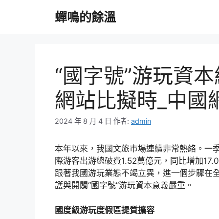
跳
蟬鳴的餘溫
至
主
要
內
容
“國字號”游玩資
網站比擬時_中國
2024 年 8 月 4 日
作者:
admin
本年以來，我國文旅市場連續非常熱絡。一季度
際游客出游總破費1.52萬億元，同比增加17.0
跟著我國游玩業態不竭立異，進一個步驟在全
護與開闢“國字號”游玩資本意義嚴重。
國度級游玩度假區提質擴容