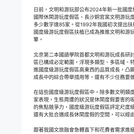
日前，文明和游玩部公布2024年新一批國
國際休閑游玩度假區、長沙銅官窯文明游玩度
多少數字達85家。從1992年我國初次提出
國度級游玩度假區扶植已成為推進文明和游
擎。
北京第二本國語學院首都文明和游玩成長研
區已構成必定範圍，浮現多類型、多區域、
進國度級游玩度假區高東西的品質成長，凸
成長中的綜合帶舉措用等，還有不少任務要
在這些國度級游玩度假區中，除多數文明類
家表現，生態周遭的狀況是休閑度假要害的
的焦點競爭力，國度級游玩度假區評定尺度
還有大批合適成長休閑度假的空間，可以經
跟著我國文旅融會急轉直下和花費者需求進