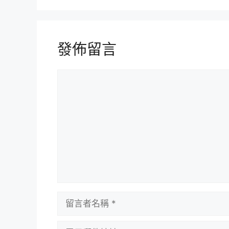
發佈留言
留
言
留
言
者
電