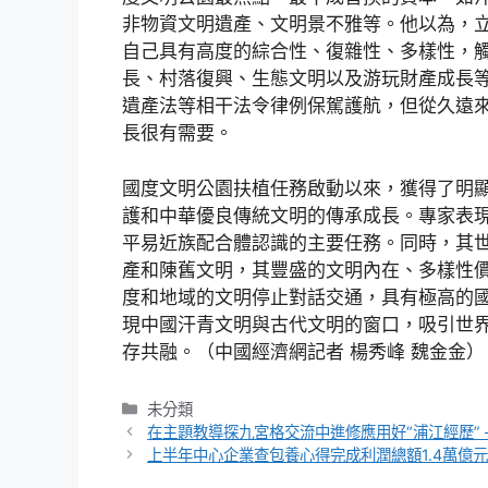
非物資文明遺產、文明景不雅等。他以為，
自己具有高度的綜合性、復雜性、多樣性，
長、村落復興、生態文明以及游玩財產成長
遺產法等相干法令律例保駕護航，但從久遠
長很有需要。
國度文明公園扶植任務啟動以來，獲得了明
護和中華優良傳統文明的傳承成長。專家表
平易近族配合體認識的主要任務。同時，其
產和陳舊文明，其豐盛的文明內在、多樣性
度和地域的文明停止對話交通，具有極高的
現中國汗青文明與古代文明的窗口，吸引世
存共融。（中國經濟網記者 楊秀峰 魏金金）
分
未分類
類
在主題教導探九宮格交流中進修應用好“浦江經歷” 
上半年中心企業查包養心得完成利潤總額1.4萬億元