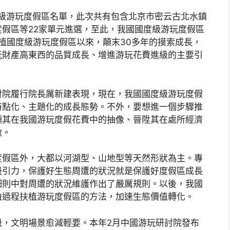
度級游玩度假區名單，此次共有包含北京市密云古北水鎮
假區等22家單元進選，至此，我國國度級游玩度假區
扶植國度級游玩度假區以來，顛末30多年的摸索成長，
玩財產高東西的品質成長、增進游玩花費進級的主要引
討院履行院長厲新建表現，現在，我國國度級游玩度假
特點化、主題化的成長態勢。不外，要想進一個步驟推
顯其在我國游玩度假花費中的抽像、晉陞其在處所經濟
做。
度假區外，大都以河湖型、山地型等天然形狀為主。專
吸引力，保護好生態周遭的狀況就是保護好度假區成長
細則中對周遭的狀況維護作出了嚴厲規則。以後，我國
由過程扶植游玩度假區的方法，加速生態價值轉化。
級，文明場景愈減輕要。本年2月中國游玩研討院發布