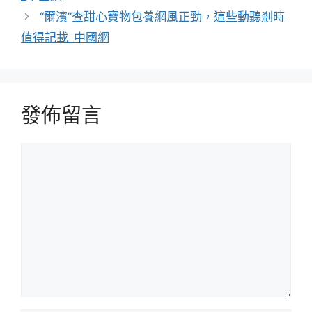
“爾濱”查甜心寶物包養網風正勁，這些動聽剎時
值得記載_中國網
發佈留言
留
言