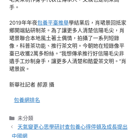
手。
2019年年夜
包養平臺推舉
學結業后，肖珺景回抵家
鄉開端鉆研制茶。為了讓更多人清楚信陽毛尖，肖
珺景聯合本地風土著土偶情，拍攝了一系列短錄
像，科普茶功能、推行茶文明。今朝她在短錄像平
臺已收獲2萬多粉絲。“我想傳承推行好信陽毛尖非
遺手工炒制身手，讓更多人清楚和酷愛茶文明。”肖
珺景說。
新華社記者 郝源 攝
包養網排名
分
未分類
類
天氣變更心思學研討查包養心得停頓及成長提出
_中國網