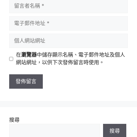
留
言
者
電
名
子
稱
郵
個
件
人
地
網
在
瀏覽器
中儲存顯示名稱、電子郵件地址及個人
址
站
網站網址，以供下次發佈留言時使用。
網
址
搜尋
搜尋