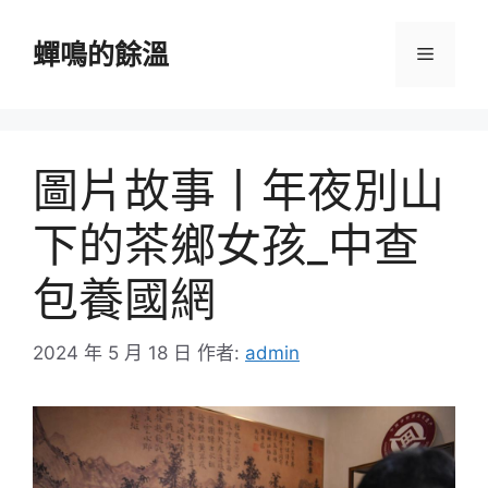
跳
至
蟬鳴的餘溫
選
主
要
單
內
容
圖片故事丨年夜別山
下的茶鄉女孩_中查
包養國網
2024 年 5 月 18 日
作者:
admin