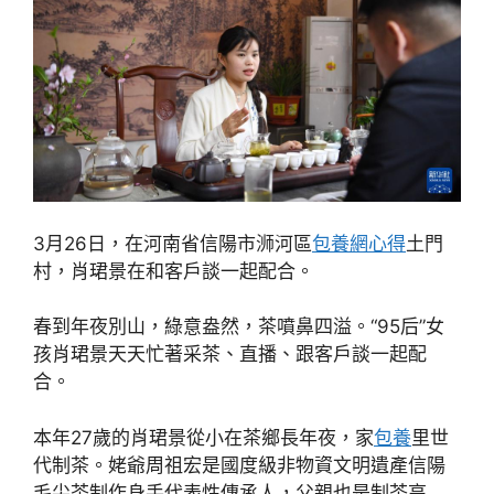
3月26日，在河南省信陽市浉河區
包養網心得
土門
村，肖珺景在和客戶談一起配合。
春到年夜別山，綠意盎然，茶噴鼻四溢。“95后”女
孩肖珺景天天忙著采茶、直播、跟客戶談一起配
合。
本年27歲的肖珺景從小在茶鄉長年夜，家
包養
里世
代制茶。姥爺周祖宏是國度級非物資文明遺產信陽
毛尖茶制作身手代表性傳承人，父親也是制茶高