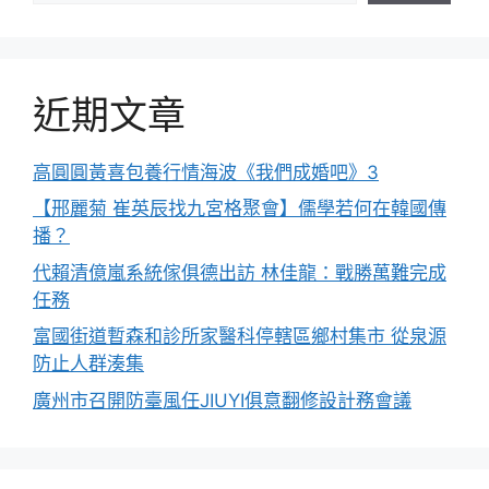
近期文章
高圓圓黃喜包養行情海波《我們成婚吧》3
【邢麗菊 崔英辰找九宮格聚會】儒學若何在韓國傳
播？
代賴清億嵐系統傢俱德出訪 林佳龍：戰勝萬難完成
任務
富國街道暫森和診所家醫科停轄區鄉村集市 從泉源
防止人群湊集
廣州市召開防臺風任JIUYI俱意翻修設計務會議