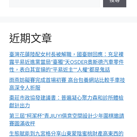
搜尋
近期文章
臺灣花蓮陸配女村長被解職，國臺辦回應：充足裸
露平易近進黨當局“臺獨”天OSDER奧斯德汽車零件
性，表白其宣揚的“平易近主”“人權”都是鬼話
雨燕妨礙賽完成首場初賽 高台包養網站比較手車技
高深令人折服
棗莊市政協發建議書：普遍凝心聚力森和診所體檢
獻計出力
第三屆“柯潔杯”青JIUYI俱意空間設計少年圍棋邀請
賽圓滿收枰
生態賦能到九宮格分享山東蒙陰蜜桃財產高東西的