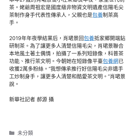
茶。姥爺周祖宏是國度級非物資文明遺產信陽毛尖
茶制作身手代表性傳承人，父親也是
包養
制茶高
手。
2019年年夜學結業后，肖珺景回
包養
抵家鄉開端鉆
研制茶。為了讓更多人清楚信陽毛尖，肖珺景聯合
本地風土著土偶情，拍攝了一系列短錄像，科普茶
功能、推行茶文明。今朝她在短錄像平臺
包養網
已
收獲2萬多粉絲。“我想傳承推行好信陽毛尖非遺手
工炒制身手，讓更多人清楚和酷愛茶文明。”肖珺景
說。
新華社記者 郝源 攝
分
未分類