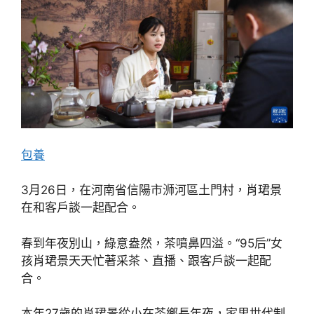
包養
3月26日，在河南省信陽市浉河區土門村，肖珺景
在和客戶談一起配合。
春到年夜別山，綠意盎然，茶噴鼻四溢。“95后”女
孩肖珺景天天忙著采茶、直播、跟客戶談一起配
合。
本年27歲的肖珺景從小在茶鄉長年夜，家里世代制