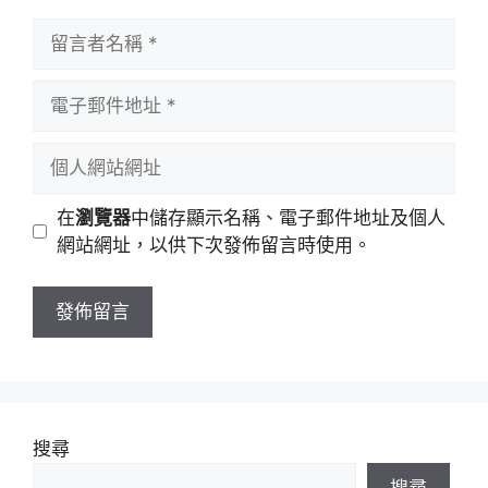
留
言
者
電
名
子
稱
郵
個
件
人
地
網
在
瀏覽器
中儲存顯示名稱、電子郵件地址及個人
址
站
網站網址，以供下次發佈留言時使用。
網
址
搜尋