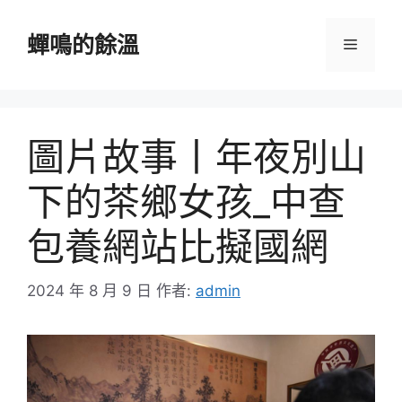
跳
至
蟬鳴的餘溫
選
主
要
單
內
容
圖片故事丨年夜別山
下的茶鄉女孩_中查
包養網站比擬國網
2024 年 8 月 9 日
作者:
admin