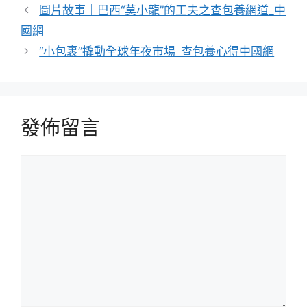
類
圖片故事｜巴西“莫小龍”的工夫之查包養網道_中
國網
“小包裹”撬動全球年夜市場_查包養心得中國網
發佈留言
留
言