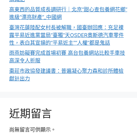
高東西的品質成長調研行｜北京“甜心查包養網花鄉”
進級“漂亮財產”_中國網
臺灣花蓮陸配女村長被解職，國臺辦回應：充足裸
露平易近進黨當局“臺獨”天OSDER奧斯德汽車零件
性，表白其宣揚的“平易近主”“人權”都是鬼話
雨燕妨礙賽完成首場初賽 高台包養網站比較手車技
高深令人折服
棗莊市政協發建議書：普遍凝心聚力森和診所體檢
獻計出力
近期留言
尚無留言可供顯示。