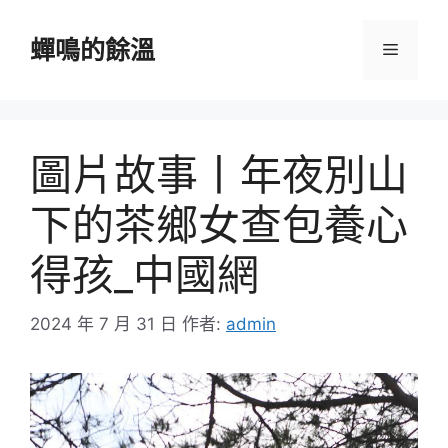
跳
至
蟬鳴的餘溫
選
主
要
單
內
容
圖片故事丨年夜別山
下的茶鄉女查包養心
得孩_中國網
2024 年 7 月 31 日
作者:
admin