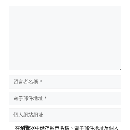
留
言
留
言
者
電
名
子
稱
郵
個
件
人
地
網
在
瀏覽器
中儲存顯示名稱、電子郵件地址及個人