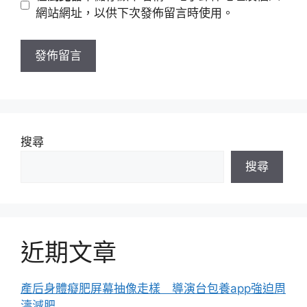
址
站
網站網址，以供下次發佈留言時使用。
網
址
搜尋
搜尋
近期文章
產后身體癡肥屏幕抽像走樣 導演台包養app強迫周
濤減肥