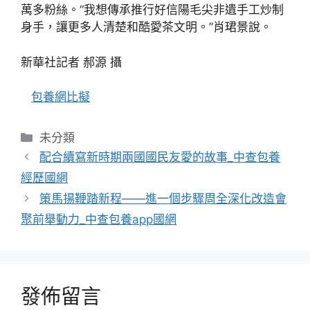
萬多粉絲。“我想傳承推行好信陽毛尖非遺手工炒制
身手，讓更多人清楚和酷愛茶文明。”肖珺景說。
新華社記者 郝源 攝
包養網比擬
分
未分類
類
配合續寫新時期兩國國民友愛的故事_中查包養
經歷國網
策馬揚鞭踏新程——進一個步驟周全深化改造會
聚前舉動力_中查包養app國網
發佈留言