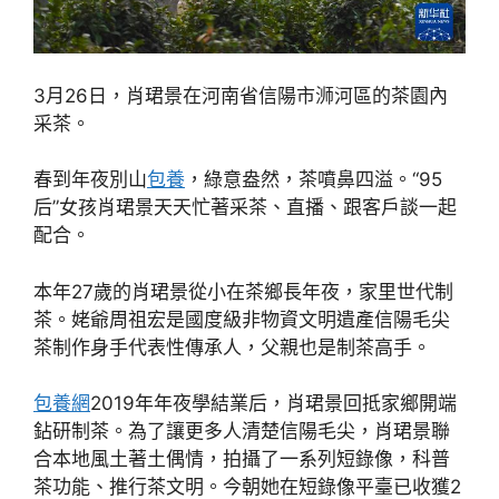
3月26日，肖珺景在河南省信陽市浉河區的茶園內
采茶。
春到年夜別山
包養
，綠意盎然，茶噴鼻四溢。“95
后”女孩肖珺景天天忙著采茶、直播、跟客戶談一起
配合。
本年27歲的肖珺景從小在茶鄉長年夜，家里世代制
茶。姥爺周祖宏是國度級非物資文明遺產信陽毛尖
茶制作身手代表性傳承人，父親也是制茶高手。
包養網
2019年年夜學結業后，肖珺景回抵家鄉開端
鉆研制茶。為了讓更多人清楚信陽毛尖，肖珺景聯
合本地風土著土偶情，拍攝了一系列短錄像，科普
茶功能、推行茶文明。今朝她在短錄像平臺已收獲2