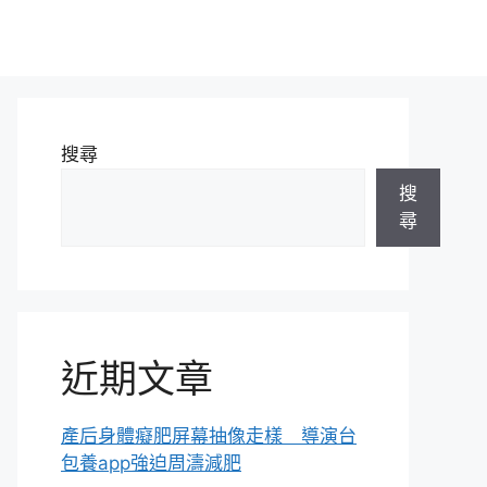
搜尋
搜
尋
近期文章
產后身體癡肥屏幕抽像走樣 導演台
包養app強迫周濤減肥