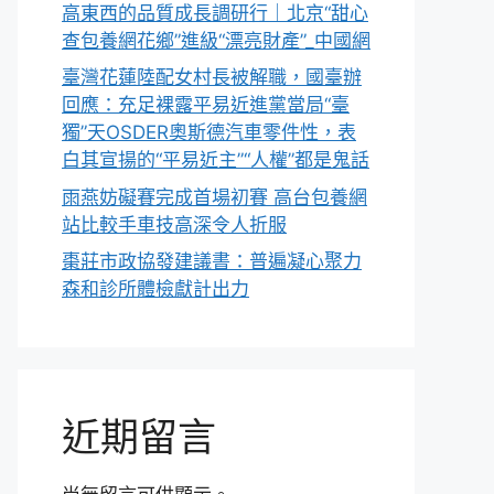
高東西的品質成長調研行｜北京“甜心
查包養網花鄉”進級“漂亮財產”_中國網
臺灣花蓮陸配女村長被解職，國臺辦
回應：充足裸露平易近進黨當局“臺
獨”天OSDER奧斯德汽車零件性，表
白其宣揚的“平易近主”“人權”都是鬼話
雨燕妨礙賽完成首場初賽 高台包養網
站比較手車技高深令人折服
棗莊市政協發建議書：普遍凝心聚力
森和診所體檢獻計出力
近期留言