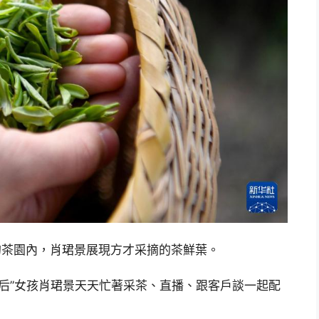
的茶園內，肖珺景展現方才采摘的茶鮮葉。
5后”女孩肖珺景天天忙著采茶、直播、跟客戶談一起配