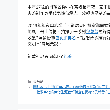
本年27歲的肖珺景從小在茶鄉長年夜，家里
尖茶制作身手代表性傳承人，父親也是制茶
2019年年夜學結業后，肖珺景回抵家鄉開
地風土著土偶情，拍攝了一系列
包養網
短錄
收獲2萬多粉絲
包養網排名
。“我想傳承推行
文明。”肖珺景說。
新華社記者 郝源 攝
包養
分
未分類
類
圖片故事｜巴西“莫小查甜心寶物包養網龍”的工夫
一批數字化綠色化生涯化新職查包養app業將發布