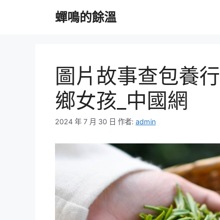
跳
蟬鳴的餘溫
至
主
要
內
容
圖片故事查包養行
鄉女孩_中國網
2024 年 7 月 30 日
作者:
admin