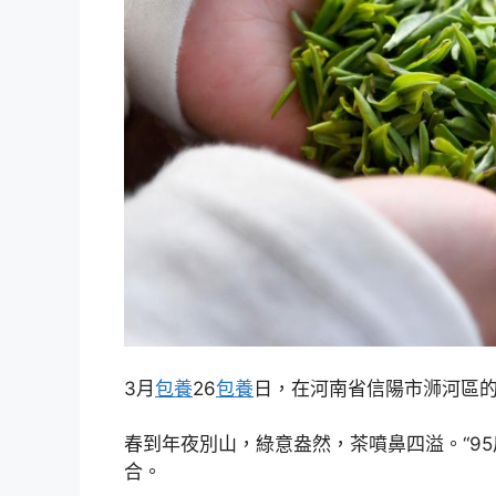
3月
包養
26
包養
日，在河南省信陽市浉河區
春到年夜別山，綠意盎然，茶噴鼻四溢。“9
合。