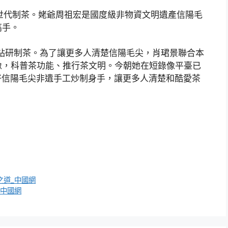
世代制茶。姥爺周祖宏是國度級非物資文明遺產信陽毛
高手。
端鉆研制茶。為了讓更多人清楚信陽毛尖，肖珺景聯合本
像，科普茶功能、推行茶文明。今朝她在短錄像平臺已
好信陽毛尖非遺手工炒制身手，讓更多人清楚和酷愛茶
之道_中國網
_中國網