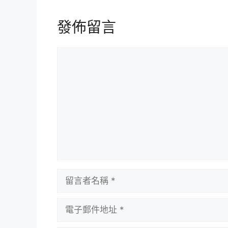
發佈留言
留
言
留
言
者
電
名
子
稱