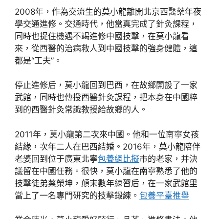
2008年，作為交流生的莫小龍離開北京西醫藥年夜
學交通進修。交通時代，他當真完成了針灸課程，
同時也捉住機遇不竭進修中國技擊，在莫小龍看
來，從西醫的治病救人到中國技擊的強身健體，這
都是“工夫”。
停止進修后，莫小龍回到巴西，在故鄉開設了一家
武館，同時也傳授西醫針灸課程，把本身在中國粹
到的西醫針灸常識教授給故鄉的人。
2011年，莫小龍第二次來中國。他和一位南寧女孩
結緣，次年二人在巴西結婚。2016年，莫小龍陪伴
老婆回到位于廣東北寧
包養網比擬
市的老家，并決
議留在中國任務。很快，莫小龍在南寧熟悉了他的
技擊徒弟蔡榮坤，顛末數年練習后，在一家武館里
當上了一名專門研究的技擊鍛練。
包養平臺推舉