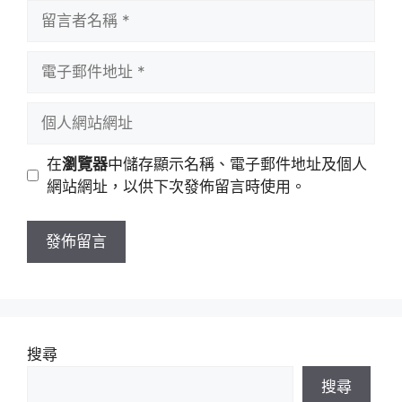
留
言
者
電
名
子
稱
郵
個
件
人
地
網
在
瀏覽器
中儲存顯示名稱、電子郵件地址及個人
址
站
網站網址，以供下次發佈留言時使用。
網
址
搜尋
搜尋