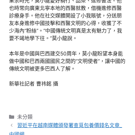
業余時光，莫小龍愛好騎行、品茶、進修書法。他
也時常向廣東北寧本地的西醫就教，借機進修西醫
診療身手。他在社交媒體開設了小我賬號，分送朋
友本身進修中國技擊和西醫文明的心得，收獲了不
少海內“粉絲”。“中國傳統文明真是太有魅力了，我
要不竭地學下往。”莫小龍說。
本年是中國與巴西建交50周年，莫小龍盼望本身能
做中國和巴西兩國國民之間的“文明使者”，讓中國的
傳統文明被更多巴西人了解。
新華社記者 曹祎銘 攝
分
未分類
類
習近平在越南媒體頒發署查覓包養價錢名文章_
中國網