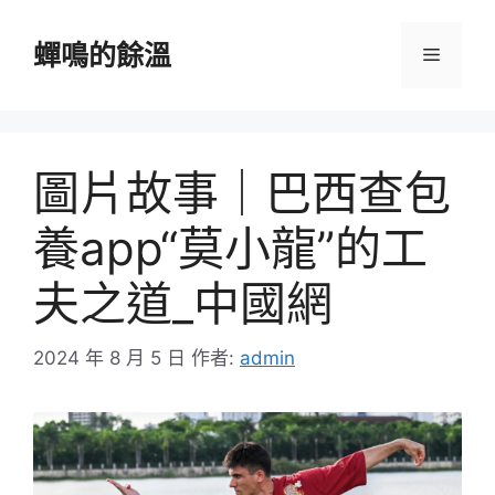
跳
至
蟬鳴的餘溫
選
主
要
單
內
容
圖片故事｜巴西查包
養app“莫小龍”的工
夫之道_中國網
2024 年 8 月 5 日
作者:
admin