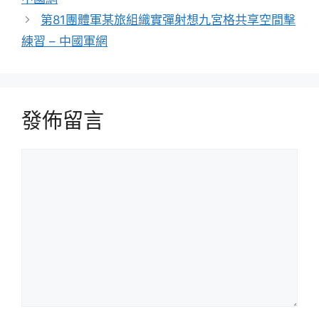
第81團體軍某旅組織實彈射想九宮格共享空間擊
練習 – 中國軍網
發佈留言
留
言