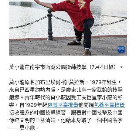
莫小龍在南寧市南湖公園操練技擊（7月4日攝）。
莫小龍原名加布里埃爾·德·莫拉斯，1978年誕生，
來自巴西里約熱內盧，是廣東北寧一家武館的技擊
鍛練。青年時代的莫小龍因受工夫巨星李小龍的影
響，自1999年起
包養平臺推舉
他開端
包養平臺推舉
接收體系的中國技擊練習。跟著對中國技擊及中國
傳統文明的日益清楚，他給本身取了一個中國名字
——莫小龍。