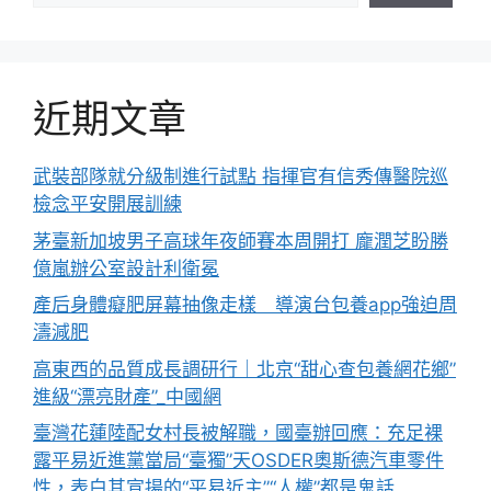
近期文章
武裝部隊就分級制進行試點 指揮官有信秀傳醫院巡
檢念平安開展訓練
茅臺新加坡男子高球年夜師賽本周開打 龐潤芝盼勝
億嵐辦公室設計利衛冕
產后身體癡肥屏幕抽像走樣 導演台包養app強迫周
濤減肥
高東西的品質成長調研行｜北京“甜心查包養網花鄉”
進級“漂亮財產”_中國網
臺灣花蓮陸配女村長被解職，國臺辦回應：充足裸
露平易近進黨當局“臺獨”天OSDER奧斯德汽車零件
性，表白其宣揚的“平易近主”“人權”都是鬼話