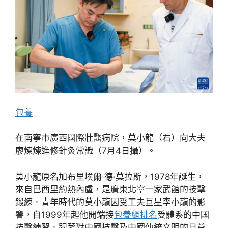
包養
在南寧市廣西國際壯醫病院，莫小龍（右）向大夫
廖煉煉進修針灸常識（7月4日攝）。
莫小龍原名加布里埃爾·德·莫拉斯，1978年誕生，
來自巴西里約熱內盧，是廣東北寧一家武館的技擊
鍛練。青年時代的莫小龍因受工夫巨星李小龍的影
響，自1999年起他開端接
包養網排名
受體系的中國
技擊練習。跟著對中國技擊及中國傳統文明的日益