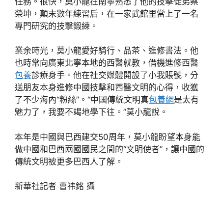
任務。很快，莫小龍在南寧熟悉了他的技擊徒弟蔡
榮坤，顛末數年練習后，在一家武館里當上了一名
專門研究的技擊鍛練。
業余時光，莫小龍愛好騎行、品茶、進修書法。他
也時常向廣東北寧本地的西醫就教，借機進修西醫
包養
診療身手。他在社交媒體開設了小我賬號，分
送朋友本身進修中國技擊和西醫文明的心得，收獲
了不少海內“粉絲”。“中國傳統文明真
包養網
是太有
魅力了，我要不竭地學下往。”莫小龍說。
本年是中國與巴西建交50周年，莫小龍盼望本身能
做中國和巴西兩國國民之間的“文明使者”，讓中國的
傳統文明被更多巴西人了解。
新華社記者 曹祎銘 攝