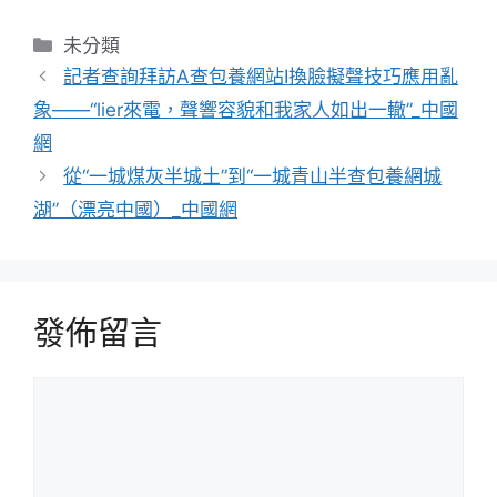
分
未分類
類
記者查詢拜訪A查包養網站I換臉擬聲技巧應用亂
象——“lier來電，聲響容貌和我家人如出一轍”_中國
網
從“一城煤灰半城土”到“一城青山半查包養網城
湖”（漂亮中國）_中國網
發佈留言
留
言