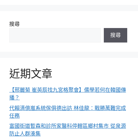
搜尋
搜尋
近期文章
【邢麗菊 崔英辰找九宮格聚會】儒學若何在韓國傳
播？
代賴清億嵐系統傢俱德出訪 林佳龍：戰勝萬難完成
任務
富國街道暫森和診所家醫科停轄區鄉村集市 從泉源
防止人群湊集