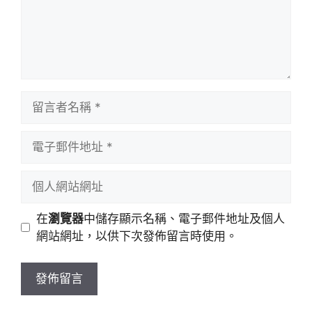
留
言
者
電
名
子
稱
郵
個
件
人
地
網
在
瀏覽器
中儲存顯示名稱、電子郵件地址及個人
址
站
網站網址，以供下次發佈留言時使用。
網
址