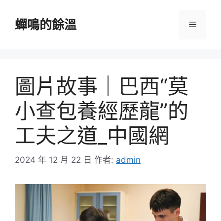
跳
至
蟬鳴的餘溫
選
主
要
單
內
容
圖片故事｜巴西“莫
小查包養經歷龍”的
工夫之道_中國網
2024 年 12 月 22 日
作者:
admin