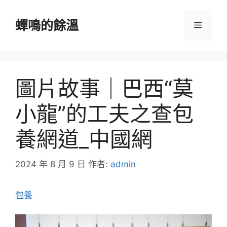
跳
至
蟬鳴的餘溫
選
主
要
單
內
容
圖片故事｜巴西“莫
小龍”的工夫之查包
養網道_中國網
2024 年 8 月 9 日
作者:
admin
包養