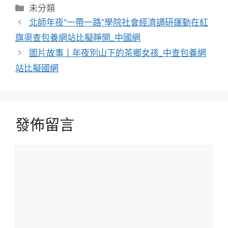
分
未分類
類
北師年夜“一帶一路”學院社會經濟調研運動在紅
旗渠查包養網站比擬睜開_中國網
圖片故事丨年夜別山下的茶鄉女孩_中查包養網
站比擬國網
發佈留言
留
言