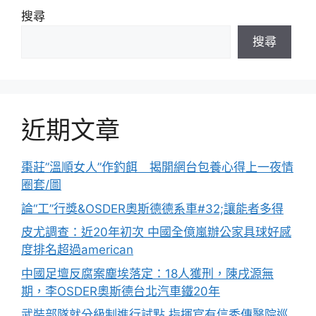
搜尋
搜尋
近期文章
棗莊”溫順女人”作釣餌 揭開網台包養心得上一夜情
圈套/圖
論“工”行獎&OSDER奧斯德德系車#32;讓能者多得
皮尤調查：近20年初次 中國全億嵐辦公家具球好感
度排名超過american
中國足壇反腐案塵埃落定：18人獲刑，陳戌源無
期，李OSDER奧斯德台北汽車鐵20年
武裝部隊就分級制進行試點 指揮官有信秀傳醫院巡