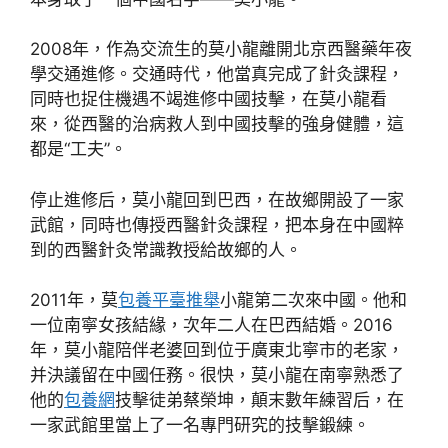
2008年，作為交流生的莫小龍離開北京西醫藥年夜
學交通進修。交通時代，他當真完成了針灸課程，
同時也捉住機遇不竭進修中國技擊，在莫小龍看
來，從西醫的治病救人到中國技擊的強身健體，這
都是“工夫”。
停止進修后，莫小龍回到巴西，在故鄉開設了一家
武館，同時也傳授西醫針灸課程，把本身在中國粹
到的西醫針灸常識教授給故鄉的人。
2011年，莫
包養平臺推舉
小龍第二次來中國。他和
一位南寧女孩結緣，次年二人在巴西結婚。2016
年，莫小龍陪伴老婆回到位于廣東北寧市的老家，
并決議留在中國任務。很快，莫小龍在南寧熟悉了
他的
包養網
技擊徒弟蔡榮坤，顛末數年練習后，在
一家武館里當上了一名專門研究的技擊鍛練。