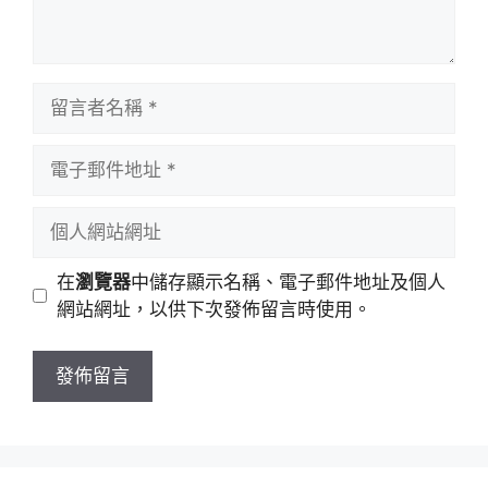
留
言
者
電
名
子
稱
郵
個
件
人
地
網
在
瀏覽器
中儲存顯示名稱、電子郵件地址及個人
址
站
網站網址，以供下次發佈留言時使用。
網
址