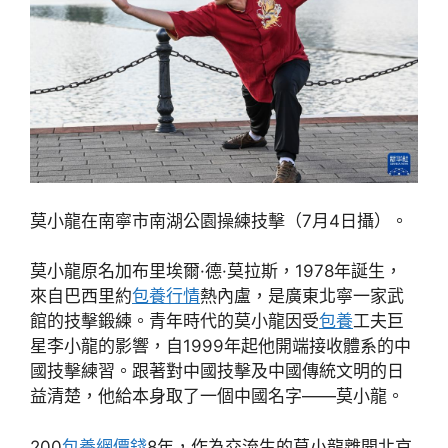
莫小龍在南寧市南湖公園操練技擊（7月4日攝）。
莫小龍原名加布里埃爾·德·莫拉斯，1978年誕生，
來自巴西里約
包養行情
熱內盧，是廣東北寧一家武
館的技擊鍛練。青年時代的莫小龍因受
包養
工夫巨
星李小龍的影響，自1999年起他開端接收體系的中
國技擊練習。跟著對中國技擊及中國傳統文明的日
益清楚，他給本身取了一個中國名字——莫小龍。
200
包養網價錢
8年，作為交流生的莫小龍離開北京