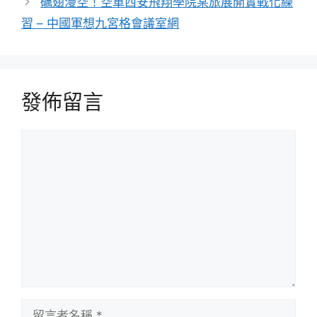
礪翅漫空！空軍西安飛翔學院某旅展開實戰化練
習 – 中國軍想九宮格會議室網
發佈留言
留
言
留