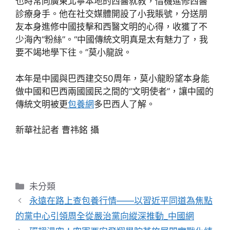
也時常向廣東北寧本地的西醫就教，借機進修西醫
診療身手。他在社交媒體開設了小我賬號，分送朋
友本身進修中國技擊和西醫文明的心得，收獲了不
少海內“粉絲”。“中國傳統文明真是太有魅力了，我
要不竭地學下往。”莫小龍說。
本年是中國與巴西建交50周年，莫小龍盼望本身能
做中國和巴西兩國國民之間的“文明使者”，讓中國的
傳統文明被更
包養網
多巴西人了解。
新華社記者 曹祎銘 攝
分
未分類
類
永遠在路上查包養行情——以習近平同道為焦點
的黨中心引領周全從嚴治黨向縱深推動_中國網