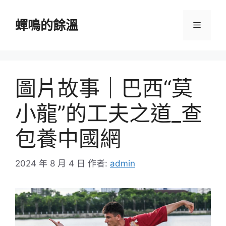
跳
至
蟬鳴的餘溫
選
主
要
單
內
容
圖片故事｜巴西“莫
小龍”的工夫之道_查
包養中國網
2024 年 8 月 4 日
作者:
admin