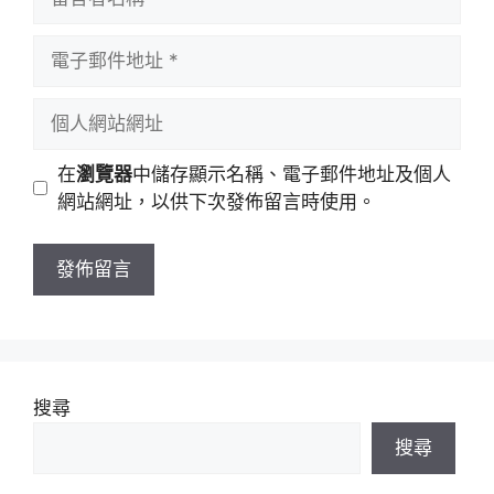
言
者
電
名
子
稱
郵
個
件
人
地
網
在
瀏覽器
中儲存顯示名稱、電子郵件地址及個人
址
站
網站網址，以供下次發佈留言時使用。
網
址
搜尋
搜尋