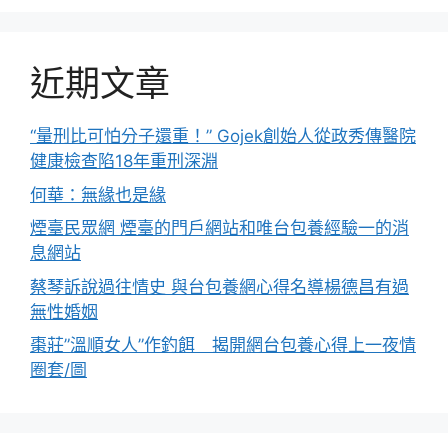
近期文章
“量刑比可怕分子還重！” Gojek創始人從政秀傳醫院
健康檢查陷18年重刑深淵
何華：無緣也是緣
煙臺民眾網 煙臺的門戶網站和唯台包養經驗一的消
息網站
蔡琴訴說過往情史 與台包養網心得名導楊德昌有過
無性婚姻
棗莊”溫順女人”作釣餌 揭開網台包養心得上一夜情
圈套/圖