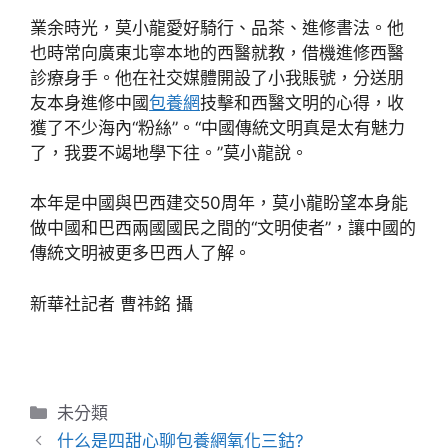
業余時光，莫小龍愛好騎行、品茶、進修書法。他
也時常向廣東北寧本地的西醫就教，借機進修西醫
診療身手。他在社交媒體開設了小我賬號，分送朋
友本身進修中國
包養網
技擊和西醫文明的心得，收
獲了不少海內“粉絲”。“中國傳統文明真是太有魅力
了，我要不竭地學下往。”莫小龍說。
本年是中國與巴西建交50周年，莫小龍盼望本身能
做中國和巴西兩國國民之間的“文明使者”，讓中國的
傳統文明被更多巴西人了解。
新華社記者 曹祎銘 攝
分
未分類
類
什么是四甜心聊包養網氧化三鈷?