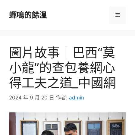
跳
至
蟬鳴的餘溫
選
主
要
單
內
容
圖片故事｜巴西“莫
小龍”的查包養網心
得工夫之道_中國網
2024 年 9 月 20 日
作者:
admin