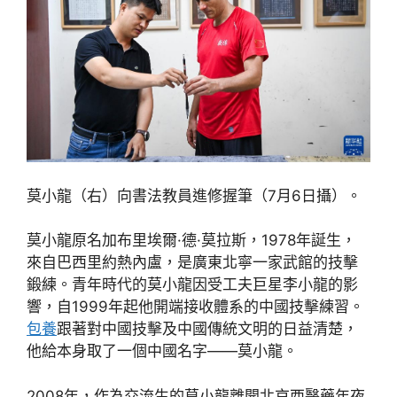
莫小龍（右）向書法教員進修握筆（7月6日攝）。
莫小龍原名加布里埃爾·德·莫拉斯，1978年誕生，
來自巴西里約熱內盧，是廣東北寧一家武館的技擊
鍛練。青年時代的莫小龍因受工夫巨星李小龍的影
響，自1999年起他開端接收體系的中國技擊練習。
包養
跟著對中國技擊及中國傳統文明的日益清楚，
他給本身取了一個中國名字——莫小龍。
2008年，作為交流生的莫小龍離開北京西醫藥年夜