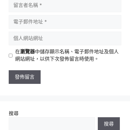
留
言
者
電
名
子
稱
郵
個
件
人
地
網
在
瀏覽器
中儲存顯示名稱、電子郵件地址及個人
址
站
網站網址，以供下次發佈留言時使用。
網
址
搜尋
搜尋