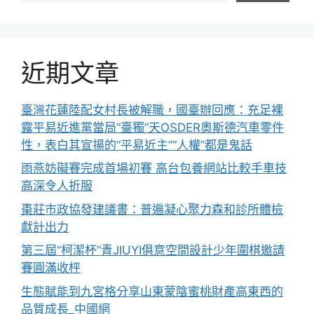
近期文章
臺灣花蓮陸配女村長被解職，國臺辦回應：充足裸
露平易近進黨當局“臺獨”天OSDER奧斯德汽車零件
性，表白其宣揚的“平易近主”“人權”都是鬼話
雨燕妨礙賽完成首場初賽 高台包養網站比較手車技
高深令人折服
棗莊市政協發建議書：普遍凝心聚力森和診所體檢
獻計出力
第三屆“柯潔杯”青JIUYI俱意空間設計少年圍棋邀請
賽圓滿收枰
生態賦能到九宮格分享山東蒙陰蜜桃財產高東西的
品質成長_中國網