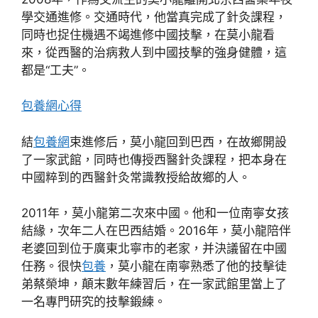
學交通進修。交通時代，他當真完成了針灸課程，
同時也捉住機遇不竭進修中國技擊，在莫小龍看
來，從西醫的治病救人到中國技擊的強身健體，這
都是“工夫”。
包養網心得
結
包養網
束進修后，莫小龍回到巴西，在故鄉開設
了一家武館，同時也傳授西醫針灸課程，把本身在
中國粹到的西醫針灸常識教授給故鄉的人。
2011年，莫小龍第二次來中國。他和一位南寧女孩
結緣，次年二人在巴西結婚。2016年，莫小龍陪伴
老婆回到位于廣東北寧市的老家，并決議留在中國
任務。很快
包養
，莫小龍在南寧熟悉了他的技擊徒
弟蔡榮坤，顛末數年練習后，在一家武館里當上了
一名專門研究的技擊鍛練。