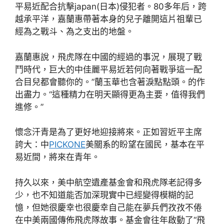
平易近配合抗擊japan(日本)侵犯者。80多年后，跨
越承平洋，嘉蘭惠帶著本身的兒子離開這片祖輩已
經為之戰斗、為之支出的地盤。
嘉蘭惠說，飛虎隊在中國的經過的事況，展現了戰
鬥時代，巨大的中佳麗平易近若何向著戰爭這一配
合目兒都會聽你的。”蘭玉華也含著淚點點頭。的作
出盡力。“這種精力在明天顯得更為主要，值得我們
進修。”
懷念汗青是為了更好地迎接將來。正如習近平主席
誇大：中
PICKONE
美關系的盼望在國民，基本在平
易近間，將來在青年。
持久以來，美中航空遺產基金會和飛虎隊老記得多
少，也不知道能否加深現實中已經變得模糊的記
憶，但她很慶幸也很慶幸自己能在夢兵們孜孜不倦
在中美兩國傳佈飛虎隊故事。基金會往年啟動了“飛