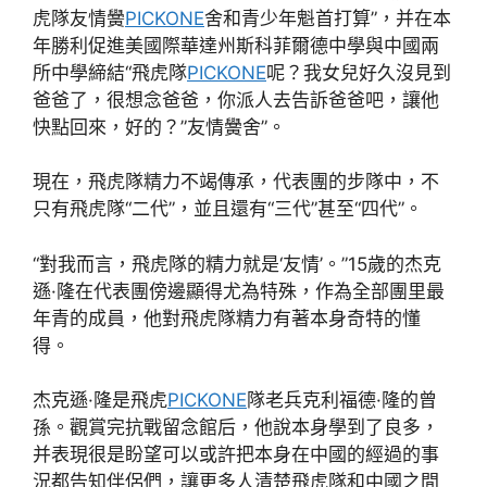
虎隊友情黌
PICKONE
舍和青少年魁首打算”，并在本
年勝利促進美國際華達州斯科菲爾德中學與中國兩
所中學締結“飛虎隊
PICKONE
呢？我女兒好久沒見到
爸爸了，很想念爸爸，你派人去告訴爸爸吧，讓他
快點回來，好的？”友情黌舍”。
現在，飛虎隊精力不竭傳承，代表團的步隊中，不
只有飛虎隊“二代”，並且還有“三代”甚至“四代”。
“對我而言，飛虎隊的精力就是‘友情’。”15歲的杰克
遜·隆在代表團傍邊顯得尤為特殊，作為全部團里最
年青的成員，他對飛虎隊精力有著本身奇特的懂
得。
杰克遜·隆是飛虎
PICKONE
隊老兵克利福德·隆的曾
孫。觀賞完抗戰留念館后，他說本身學到了良多，
并表現很是盼望可以或許把本身在中國的經過的事
況都告知伴侶們，讓更多人清楚飛虎隊和中國之間