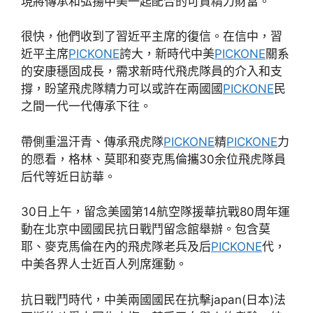
現將傳承和弘揚中美一起配合的可貴精力財富。
很快，他們收到了習近平主席的復信。在信中，習
近平主席
PICKONE
誇大，新時代中美
PICKONE
關系
的安康穩固成長，需求新時代飛虎隊員的介入和支
撐，盼望飛虎隊精力可以或許在兩國國
PICKONE
民
之間一代一代傳承下往。
帶側重溫汗青、傳承飛虎隊
PICKONE
精
PICKONE
力
的愿看，格林、莫耶和麥克馬倫攜30余位飛虎隊員
后代等近日訪華。
30日上午，留念美國第14航空隊援華抗戰80周年運
動在北京中國國民抗日戰鬥留念館舉辦。包含莫
耶、麥克馬倫在內的飛虎隊老兵及后
PICKONE
代，
中美各界人士近百人列席運動。
抗日戰鬥時代，中美兩國國民在抗擊japan(日本)法