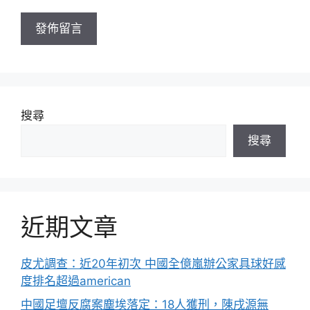
址
搜尋
搜尋
近期文章
皮尤調查：近20年初次 中國全億嵐辦公家具球好感
度排名超過american
中國足壇反腐案塵埃落定：18人獲刑，陳戌源無