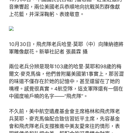
音樂響起，兩位美國老兵恭順地向抗戰英烈群像獻
上花籃，并深深鞠躬、表達敬意。
10月30日，飛虎隊老兵哈里·莫耶（中）向陳納德將
軍雕像獻花。新華社記者 張晨霖 攝
兩位老兵分辨是現年103歲的哈里·莫耶和98歲的梅
爾文·麥克馬倫，他們曾附屬美國第1事實上，那苦澀
的味道不僅存在於她的記憶中，甚至還留在了她的
嘴裡。感覺很真實。4航空隊，這支軍隊還有一個在
中國度喻戶曉的名字——“飛虎隊”。
不久前，美中航空遺產基金會主席格林和飛虎隊老
兵莫耶、麥克馬倫配合致信習近平主席，先容基金
會和飛虎隊老兵支撐推進中美友愛來往的情形，表