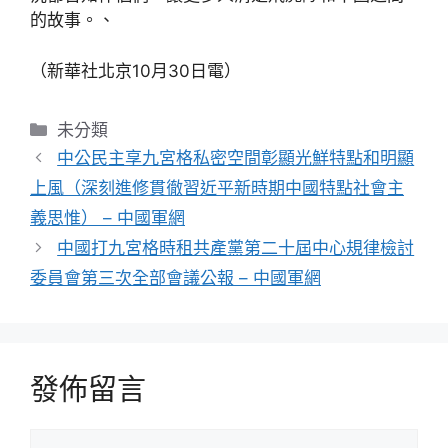
的故事。、
（新華社北京10月30日電）
分
未分類
類
中公民主享九宮格私密空間彰顯光鮮特點和明顯
上風（深刻進修貫徹習近平新時期中國特點社會主
義思惟） – 中國軍網
中國打九宮格時租共產黨第二十屆中心規律檢討
委員會第三次全部會議公報 – 中國軍網
發佈留言
留