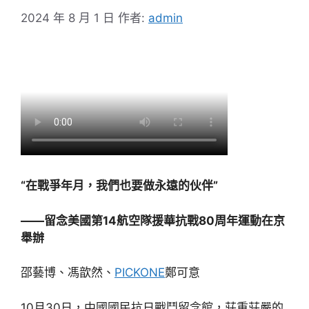
2024 年 8 月 1 日
作者:
admin
“在戰爭年月，我們也要做永遠的伙伴”
——留念美國第14航空隊援華抗戰80周年運動在京
舉辦
邵藝博、馮歆然、
PICKONE
鄭可意
10月30日，中國國民抗日戰鬥留念館，莊重莊嚴的