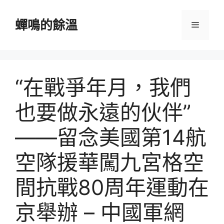
跳
至
蟬鳴的餘溫
選
主
要
單
內
容
“在戰爭年月，我們
也要做永遠的伙伴”
——留念美國第14航
空隊援華闖九宮格空
間抗戰80周年運動在
京舉辦 – 中國軍網