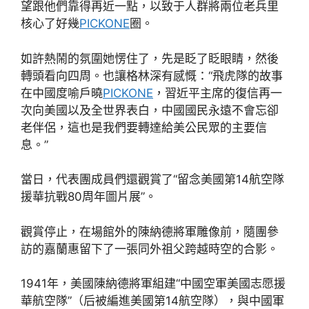
望跟他們靠得再近一點，以致于人群將兩位老兵里
核心了好幾
PICKONE
圈。
如許熱鬧的氛圍她愣住了，先是眨了眨眼睛，然後
轉頭看向四周。也讓格林深有感慨：“飛虎隊的故事
在中國度喻戶曉
PICKONE
，習近平主席的復信再一
次向美國以及全世界表白，中國國民永遠不會忘卻
老伴侶，這也是我們要轉達給美公民眾的主要信
息。”
當日，代表團成員們還觀賞了“留念美國第14航空隊
援華抗戰80周年圖片展”。
觀賞停止，在場館外的陳納德將軍雕像前，隨團參
訪的嘉蘭惠留下了一張同外祖父跨越時空的合影。
1941年，美國陳納德將軍組建“中國空軍美國志愿援
華航空隊”（后被編進美國第14航空隊），與中國軍