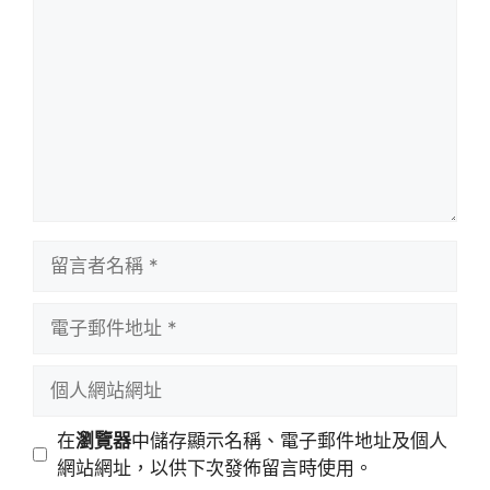
言
留
言
者
電
名
子
稱
郵
個
件
人
地
網
在
瀏覽器
中儲存顯示名稱、電子郵件地址及個人
址
站
網站網址，以供下次發佈留言時使用。
網