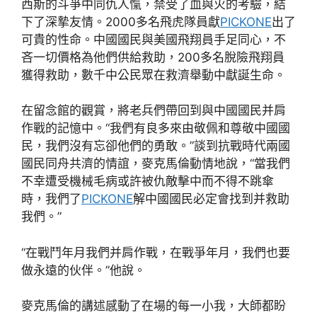
西斯的斗爭中同仇人愾，禁受了血與火的考驗，結
下了深摯友情。2000多名飛虎隊員獻
PICKONE
出了
可貴的性命。中國國民與美國飛翔員手足同心，不
吝一切價格為他們供給救助，200多名脫險飛翔員
獲得救助，數千中公民眾在救濟舉動中獻誕生命。
在留念館的觀賞，將老兵們帶回到與中國國民并肩
作戰的記憶中。“我們有良多來由敬佩和尊敬中國國
民，我們沒有忘卻他們的勇敢。”談到抗戰時代兩國
國民同舟共濟的情誼，麥克馬倫動情地說，“當我們
不幸遭受機械毛病或許被仇敵擊中而不得不跳傘
時，我們了
PICKONE
解中國國民必定會找到并救助
我們。”
“在戰鬥年月我們并肩作戰，在戰爭年月，我們也要
做永遠的伙伴。”他說。
麥克馬倫的講述感動了在場的每一小我，大師都盼