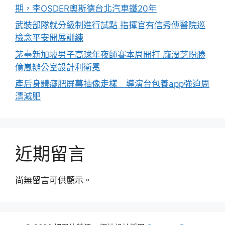
期，李OSDER奧斯德台北汽車鐵20年
武裝部隊就分級制進行試點 指揮官有信秀傳醫院巡
檢念平安開展訓練
茅臺新加坡男子高球年夜師賽本周開打 龐潤芝盼勝
億嵐辦公室設計利衛冕
產后身體癡肥屏幕抽像走樣 導演台包養app強迫周
濤減肥
近期留言
尚無留言可供顯示。