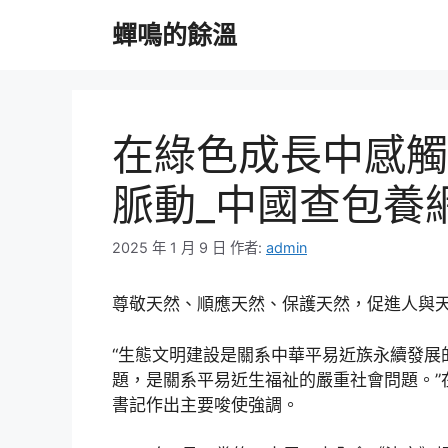
跳
蟬鳴的餘溫
至
主
要
內
容
在綠色成長中感觸
脈動_中國查包養
2025 年 1 月 9 日
作者:
admin
尊敬天然、順應天然、保護天然，促進人與
“生態文明建設是關系中華平易近族永續發展
題，是關系平易近生福祉的嚴重社會問題。”在
書記作出主要唆使強調。