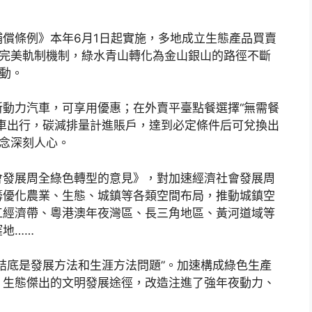
償條例》本年6月1日起實施，多地成立生態產品買賣
造完美軌制機制，綠水青山轉化為金山銀山的路徑不斷
聯動。
動力汽車，可享用優惠；在外賣平臺點餐選擇“無需餐
車出行，碳減排量計進賬戶，達到必定條件后可兌換出
念深刻人心。
會發展周全綠色轉型的意見》，對加速經濟社會發展周
籌優化農業、生態、城鎮等各類空間布局，推動城鎮空
江經濟帶、粵港澳年夜灣區、長三角地區、黃河道域等
地……
結底是發展方法和生涯方法問題”。加速構成綠色生產
、生態傑出的文明發展途徑，改造注進了強年夜動力、