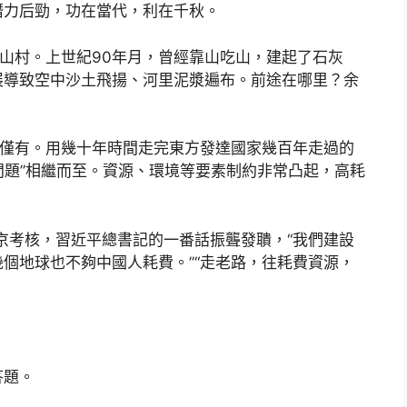
潛力后勁，功在當代，利在千秋。
的山村。上世紀90年月，曾經靠山吃山，建起了石灰
展導致空中沙土飛揚、河里泥漿遍布。前途在哪里？余
無僅有。用幾十年時間走完東方發達國家幾百年走過的
的問題”相繼而至。資源、環境等要素制約非常凸起，高耗
出京考核，習近平總書記的一番話振聾發聵，“我們建設
個地球也不夠中國人耗費。”“走老路，往耗費資源，
答題。