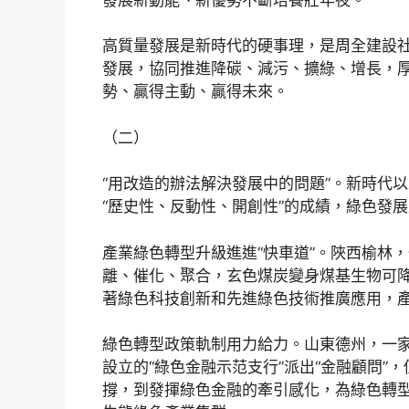
高質量發展是新時代的硬事理，是周全建設
發展，協同推進降碳、減污、擴綠、增長，
勢、贏得主動、贏得未來。
（二）
“用改造的辦法解決發展中的問題”。新時代
“歷史性、反動性、開創性”的成績，綠色發
產業綠色轉型升級進進“快車道”。陜西榆林
離、催化、聚合，玄色煤炭變身煤基生物可
著綠色科技創新和先進綠色技術推廣應用，
綠色轉型政策軌制用力給力。山東德州，一
設立的“綠色金融示范支行”派出“金融顧問”
撐，到發揮綠色金融的牽引感化，為綠色轉