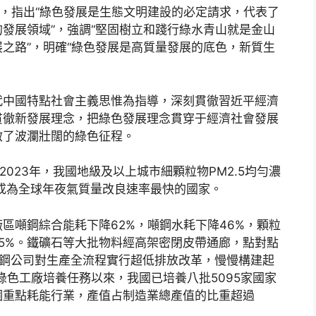
”，指出“綠色發展是生態文明建設的必定請求，代表了
發展領域”，強調“堅固樹立和踐行綠水青山就是金山
之路”，明確“綠色發展是高質量發展的底色，新質生
代中國特點社會主義思惟為指導，深刻貫徹習近平經濟
貫徹新發展理念，把綠色發展理念貫穿于經濟社會發展
啟了波瀾壯闊的綠色征程。
到2023年，我國地級及以上城市細顆粒物PM2.5均勻濃
，成為全球年夜氣質量改良速率最快的國家。
區噸鋼綜合能耗下降62%，噸鋼水耗下降46%，顆粒
5%。鐵礦石等大批物料經高架密閉皮帶通廊，點對點
唐鋼公司對生產全流程實行超低排放改革，慢慢構建起
綠色工廠培養任務以來，我國已培養八批5095家國家
個重點耗能行業，產值占制造業總產值的比重超過