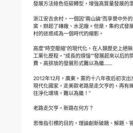
發展方法綠色低碳轉型，增強高質量發展的
浙江安吉余村，一個因“兩山論”而享譽中外
窯，辦起了磚廠、水泥廠。但是，集約式發
村的迷惑成為一個時代的縮影。
高度“時空壓縮”的現代化，在人類歷史上絕
工業化歷程，“成長的煩惱”“發展起來以后
費、高排放的發展形式難以為繼……
2012年12月，廣東。黨的十八年夜后初次
現代化國家，走美歐老路是走欠亨的，再有幾
往淨化環境，難以為繼！”
老路走欠亨，新路在何方？
思惟指引標的目的，理論創新破題、解題、