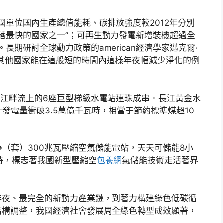
國單位國內生產總值能耗、碳排放強度較2012年分別
降落最快的國家之一”；可再生動力發電新增裝機超過全
長期研討全球動力政策的american經濟學家邁克爾·
其他國家能在這般短的時間內這樣年夜幅減少淨化的例
，長江畔流上的6座巨型梯級水電站連珠成串。長江黃金水
計發電量衝破3.5萬億千瓦時，相當于節約標準煤超10
首臺（套）300兆瓦壓縮空氣儲能電站，天天可儲能8小
時，標志著我國新型壓縮空
包養網
氣儲能技術走活著界
年夜、最完全的新動力產業鏈，到著力構建綠色低碳循
結構調整，我國經濟社會發展周全綠色轉型成效顯著，