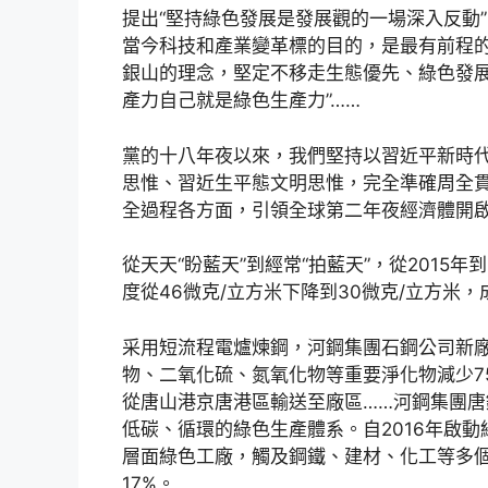
提出“堅持綠色發展是發展觀的一場深入反動
當今科技和產業變革標的目的，是最有前程的
銀山的理念，堅定不移走生態優先、綠色發展
產力自己就是綠色生產力”……
黨的十八年夜以來，我們堅持以習近平新時
思惟、習近生平態文明思惟，完全準確周全
全過程各方面，引領全球第二年夜經濟體開
從天天“盼藍天”到經常“拍藍天”，從2015年
度從46微克/立方米下降到30微克/立方米
采用短流程電爐煉鋼，河鋼集團石鋼公司新廠
物、二氧化硫、氮氧化物等重要淨化物減少7
從唐山港京唐港區輸送至廠區……河鋼集團
低碳、循環的綠色生產體系。自2016年啟動
層面綠色工廠，觸及鋼鐵、建材、化工等多
17%。