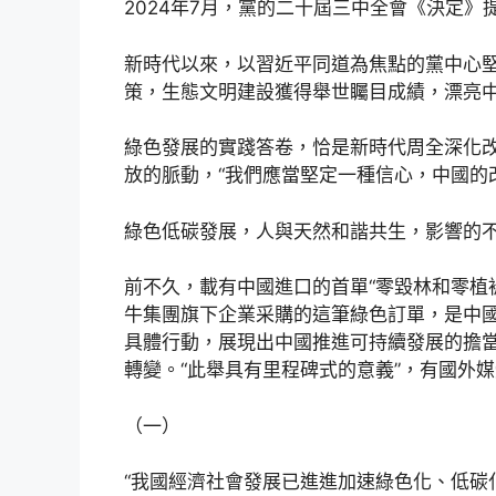
2024年7月，黨的二十屆三中全會《決定》
新時代以來，以習近平同道為焦點的黨中心
策，生態文明建設獲得舉世矚目成績，漂亮
綠色發展的實踐答卷，恰是新時代周全深化
放的脈動，“我們應當堅定一種信心，中國的
綠色低碳發展，人與天然和諧共生，影響的
前不久，載有中國進口的首單“零毀林和零植
牛集團旗下企業采購的這筆綠色訂單，是中
具體行動，展現出中國推進可持續發展的擔
轉變。“此舉具有里程碑式的意義”，有國外
（一）
“我國經濟社會發展已進進加速綠色化、低碳