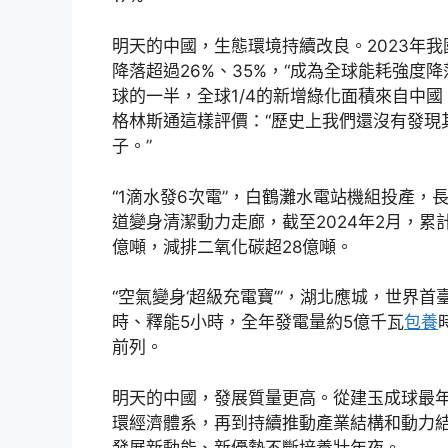
明天的中國，生態環境持續改良。2023年我
降落超過26%、35%，“成為全球能耗強度
球的一半，全球1/4的新增綠化面積來自中國。
格林斯通這樣評價：“歷史上我們還沒有發現
子。”
“1滴水發6次電”，白鶴灘水電站機組投產
道變身清潔動力走廊，截至2024年2月，累
億噸，減排二氧化碳超28億噸。
“空氣變身‘超級充電寶’”，湖北應城，世界
時、釋能5小時，全年發電量約5億千瓦
包養
前列。
明天的中國，發展質量更高。從建玉成球最
環經濟體系，再到持續推動產業結構和動力
發展新動能、新優勢不斷培養壯年夜。