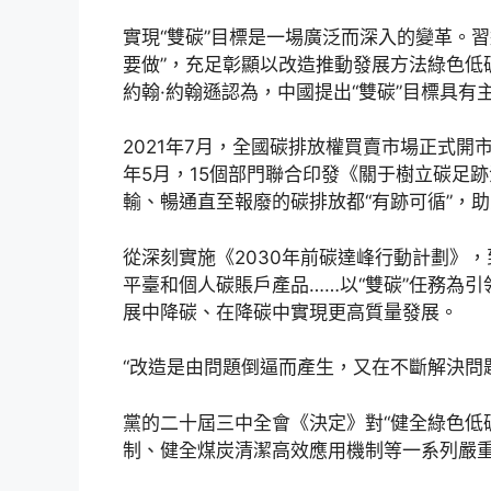
實現“雙碳”目標是一場廣泛而深入的變革。
要做”，充足彰顯以改造推動發展方法綠色低
約翰·約翰遜認為，中國提出“雙碳”目標具有
2021年7月，全國碳排放權買賣市場正式
年5月，15個部門聯合印發《關于樹立碳足
輸、暢通直至報廢的碳排放都“有跡可循”，助
從深刻實施《2030年前碳達峰行動計劃》，
平臺和個人碳賬戶產品……以“雙碳”任務為
展中降碳、在降碳中實現更高質量發展。
“改造是由問題倒逼而產生，又在不斷解決問
黨的二十屆三中全會《決定》對“健全綠色低
制、健全煤炭清潔高效應用機制等一系列嚴