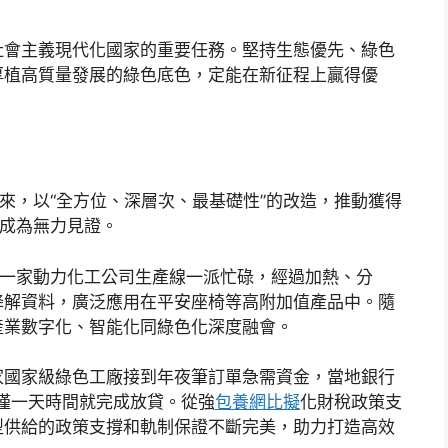
社會主義現代化國家的重要任務。堅持生態優先、綠色
厚植高質量發展的綠色底色，定能在新征程上贏得優
以來，以“全方位、深層次、最基礎性”的改造，推動獲得
展成為無力見證。
，一家動力化工公司生產線一派忙碌，經過加熱、分
降解資料，廣泛應用在平安座椅等高附加值產品中。隨
產業數字化、智能化同綠色化深度融會。
家國家級綠色工廠接到年夜筆訂單急需資金，當地銀行
，僅一天時間就完成放貸。從強
包養網比擬
化財稅政策支
型供給的政策支撐和軌制保證不斷完美，助力打造高效