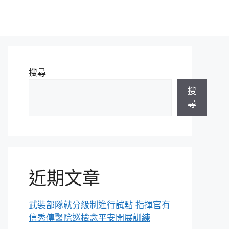
搜尋
搜
尋
近期文章
武裝部隊就分級制進行試點 指揮官有
信秀傳醫院巡檢念平安開展訓練