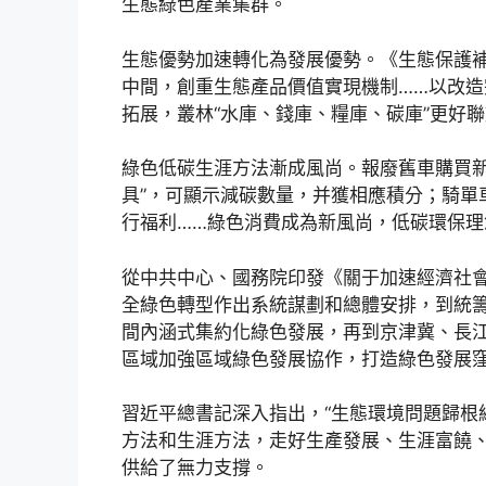
生態綠色產業集群。
生態優勢加速轉化為發展優勢。《生態保護補
中間，創重生態產品價值實現機制……以改
拓展，叢林“水庫、錢庫、糧庫、碳庫”更好
綠色低碳生涯方法漸成風尚。報廢舊車購買新
具”，可顯示減碳數量，并獲相應積分；騎單
行福利……綠色消費成為新風尚，低碳環保理
從中共中心、國務院印發《關于加速經濟社
全綠色轉型作出系統謀劃和總體安排，到統
間內涵式集約化綠色發展，再到京津冀、長
區域加強區域綠色發展協作，打造綠色發展窪
習近平總書記深入指出，“生態環境問題歸根
方法和生涯方法，走好生產發展、生涯富饒
供給了無力支撐。