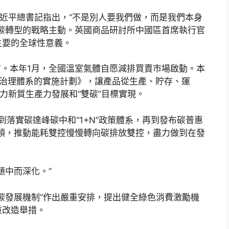
習近平總書記指出，“不是別人要我們做，而是我們本身
碳轉型的戰略主動。英國商品研討所中國區首席執行官
主要的全球性意義。
開市。本年1月，全國溫室氣體自愿減排買賣市場啟動。本
跡治理體系的實施計劃》，讓產品從生產、貯存、運
力新質生產力發展和“雙碳”目標實現。
到落實碳達峰碳中和“1+N”政策體系，再到發布碳普惠
引領，推動能耗雙控慢慢轉向碳排放雙控，盡力做到在發
題中而深化。”
碳發展機制”作出嚴重安排，提出健全綠色消費激勵機
重改造舉措。