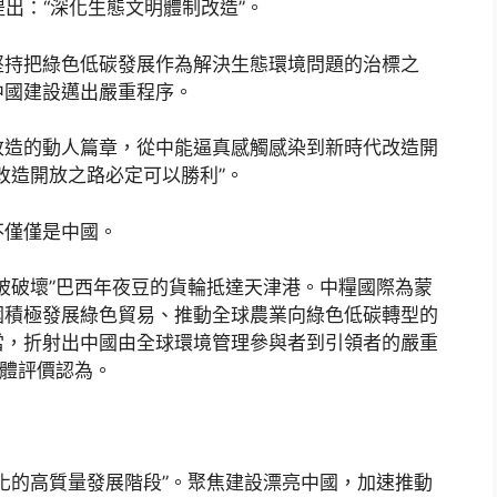
提出：“深化生態文明體制改造”。
堅持把綠色低碳發展作為解決生態環境問題的治標之
中國建設邁出嚴重程序。
改造的動人篇章，從中能逼真感觸感染到新時代改造開
改造開放之路必定可以勝利”。
不僅僅是中國。
被破壞”巴西年夜豆的貨輪抵達天津港。中糧國際為蒙
國積極發展綠色貿易、推動全球農業向綠色低碳轉型的
當，折射出中國由全球環境管理參與者到引領者的嚴重
媒體評價認為。
化的高質量發展階段”。聚焦建設漂亮中國，加速推動