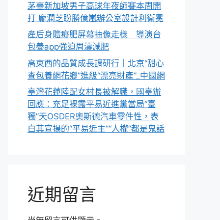
茅臺新加坡男子高球年夜師賽本周開
打 龐潤芝盼勝億嵐辦公室設計利衛冕
產后身體癡肥屏幕抽像走樣 導演台
包養app強迫周濤減肥
高東西的品質成長調研行｜北京“甜心
查包養網花鄉”進級“漂亮財產”_中國網
臺灣花蓮陸配女村長被解職，國臺辦
回應：充足裸露平易近進黨當局“臺
獨”天OSDER奧斯德汽車零件性，表
白其宣揚的“平易近主”“人權”都是鬼話
近期留言