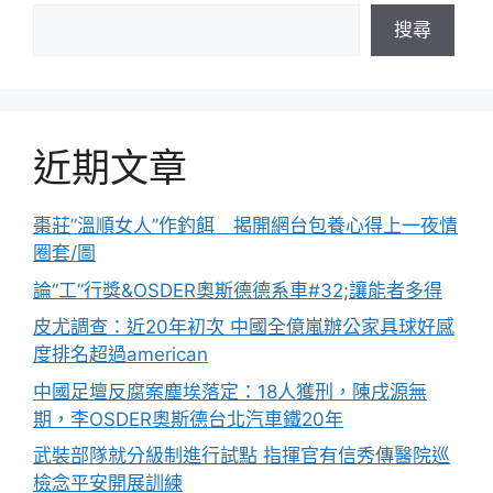
搜尋
近期文章
棗莊”溫順女人”作釣餌 揭開網台包養心得上一夜情
圈套/圖
論“工”行獎&OSDER奧斯德德系車#32;讓能者多得
皮尤調查：近20年初次 中國全億嵐辦公家具球好感
度排名超過american
中國足壇反腐案塵埃落定：18人獲刑，陳戌源無
期，李OSDER奧斯德台北汽車鐵20年
武裝部隊就分級制進行試點 指揮官有信秀傳醫院巡
檢念平安開展訓練