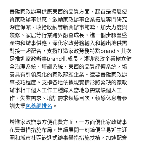
晉陞家政辦事供應東西的品質方面，起首是擴展優
質家政辦事供應。激勵家政辦事企業拓展專門研究
深度保潔、收拾收納等新興辦事範疇，加大力度與
裝修、家居等行業跨界融會成長，進一個步驟豐盛
產物和辦事供應。深化家政勞務輸入和輸出地供需
對接一起配合，支撐打造家政勞務特點brand。其次
是推進家政辦事brand化成長。領導家政企業樹立健
全治理系統、培訓系統、東西的品質評價系統，培
養具有引領感化的家政龍頭企業。還要晉陞家政辦
事技巧程度。支撐各地依據現實情形將緊缺的家政
辦事相干個人工作工種歸入當地急需緊缺個人工
作、失業需求、培訓需求領導目次，領導休息者參
訓失業
包養網排名
。
增進家政辦事方便花費方面，一方面優化家政辦事
花費舉措措施布局，連續展開一刻鐘便平易近生涯
圈和城市社區嵌進式辦事舉措措施扶植，加速配齊