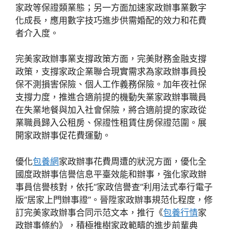
家政等保證類業態；另一方面加速家政辦事業數字
化成長，應用數字技巧進步供需婚配的效力和花費
者介入度。
完美家政辦事業支撐政策方面，完美財務金融支撐
政策，支撐家政企業聯合現實需求為家政辦事員投
保不測損害保險、個人工作義務保險。加年夜社保
支撐力度，推進合適前提的機動失業家政辦事職員
在失業地餐與加入社會保險，將合適前提的家政從
業職員歸入公租房、保證性租賃住房保證范圍。展
開家政辦事促花費運動。
優化
包養網
家政辦事花費周遭的狀況方面，優化全
國度政辦事信譽信息平臺效能和辦事，強化家政辦
事員信譽核對，依托“家政信譽查”利用法式奉行電子
版“居家上門辦事證”。晉陞家政辦事規范化程度，修
訂完美家政辦事合同示范文本，推行《
包養行情
家
政辦事條約》，積極推樹家政範疇的進步前輩典