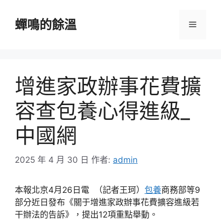
跳
至
蟬鳴的餘溫
選
主
要
單
內
容
增進家政辦事花費擴
容查包養心得進級_
中國網
2025 年 4 月 30 日
作者:
admin
本報北京4月26日電 （記者王珂）
包養
商務部等9
部分近日發布《關于增進家政辦事花費擴容進級若
干辦法的告訴》，提出12項重點舉動。