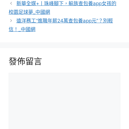
類
新華全媒+丨珠峰腳下，躲族查包養app女孩的
校園足球夢_中國網
遠洋務工“進職年薪24萬查包養app元”？別輕
信！_中國網
發佈留言
留
言