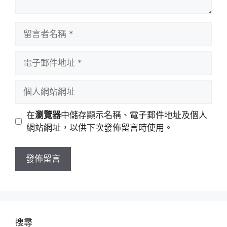
留
言
者
電
名
子
稱
郵
個
件
人
地
網
在
瀏覽器
中儲存顯示名稱、電子郵件地址及個人
址
站
網站網址，以供下次發佈留言時使用。
網
址
搜尋