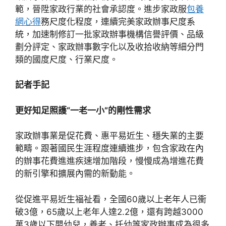
範，晉陞家政行業的社會承認度。進步家政服
包養
網心得
務尺度化程度，連續完美家政辦事尺度系
統，加速制修訂一批家政辦事機構信譽評價、品級
劃分評定、家政辦事數字化以及收拾收納等細分門
類的國度尺度、行業尺度。
記者手記
更好知足照護“一老一小”的剛性需求
家政辦事業是促花費、惠平易近生、穩失業的主要
範疇。跟著國民生涯程度連續進步，包含家政在內
的辦事花費進進疾速增加階段，慢慢成為增進花費
的新引擎和擴展內需的新動能。
從促進平易近生福祉看，全國60歲以上老年人已衝
破3億，65歲以上老年人達2.2億，還有跨越3000
萬3歲以下嬰幼兒，養老、托幼等家政辦事成為很多