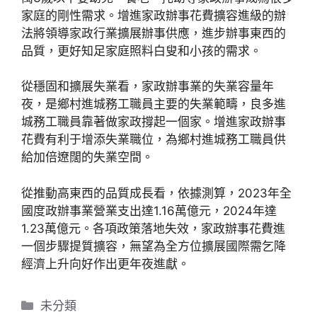
家庭的剛性需求。增進家政辦事花費擴容進級的辦
法將領導家政行業擴展辦事供應，進步辦事東西的
品質，更好知足家庭照料白叟和小孩的需求。
從穩固和擴展失業看，家政辦事業的失業容量年
夜，是鄉村進城務工職員主要的失業範疇，良多進
城務工職員靠著做家政撐起一個家。增進家政辦事
花費有利于增添失業職位，為鄉村進城務工職員供
給加倍遼闊的失業空間。
從推動高東西的品質成長看，依據測算，2023年全
國度政辦事業營業支出達1.16萬億元，2024年達
1.23萬億元。各項政策落地失效，家政辦事花費進
一個步驟提質擴容，無望為全方位擴展國際需乞降
經濟上升向好作出更年夜進獻。
分
未分類