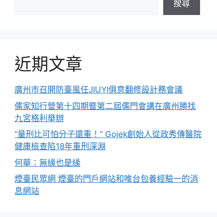
搜尋
近期文章
廣州市召開防臺風任JIUYI俱意翻修設計務會議
儒家知行營第十四期暨第二屆儒門會講在廣州勝找
九宮格利舉辦
“量刑比可怕分子還重！” Gojek創始人從政秀傳醫院
健康檢查陷18年重刑深淵
何華：無緣也是緣
煙臺民眾網 煙臺的門戶網站和唯台包養經驗一的消
息網站