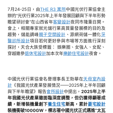
7月24-25日，由
THE R3 寓所
中國光伏行業協會主
辦的“光伏行業2025年上半年發展回顧與下半年形勢
瞻望研討會”在山西省年
客變設計
夜同市隆重召開。
會上，相關專家就光儲行業高質量發展標的目的及
趨勢，儲能調峰
親子空間設計
、源網荷儲一體化
牙
醫診所設計
項目若何更好參與市場等方面進行深刻
探討，天合大族受標籤： 娛樂圈、女強人、女配、
穿越邀參
退休宅設計
加本次年
樂齡住宅設計
夜會。
中國光伏行業協會名譽理事長王勃華在
天母室內設
計
《我國光伏產業發展情況——2025年上半年回顧
與下半年瞻望》報告
會所設計
中提出，
2025年上半
年我國光伏產業雖面臨深度調整，但仍獲得顯著成
績，新增裝機量創下
養生住宅
新高，累計
豪宅設計
裝機衝破1000GW，標志著中國光伏正式邁進“太瓦