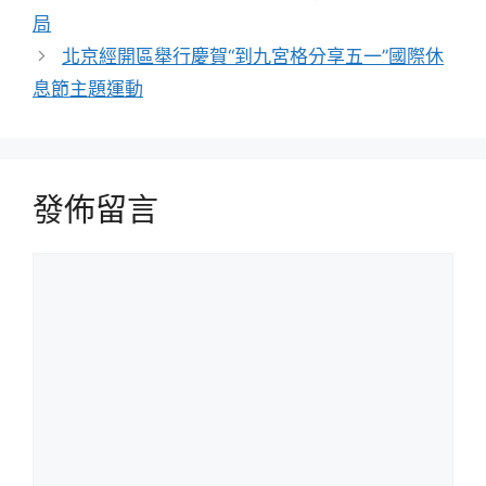
局
北京經開區舉行慶賀“到九宮格分享五一”國際休
息節主題運動
發佈留言
留
言