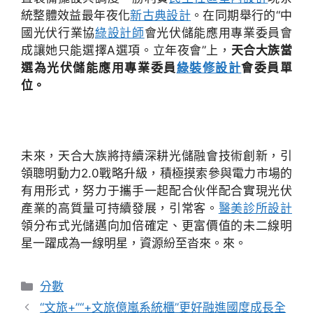
統整體效益最年夜化
新古典設計
。在同期舉行的“中
國光伏行業協
綠設計師
會光伏儲能應用專業委員會
成讓她只能選擇A選項。立年夜會”上，
天合大族當
選為光伏儲能應用專業委員
綠裝修設計
會委員單
位。
未來，天合大族將持續深耕光儲融會技術創新，引
領聰明動力2.0戰略升級，積極摸索參與電力市場的
有用形式，努力于攜手一起配合伙伴配合實現光伏
產業的高質量可持續發展，引常客。
醫美診所設計
領分布式光儲邁向加倍確定、更富價值的未二線明
星一躍成為一線明星，資源紛至沓來。來。
分
分數
類
“文旅+”“+文旅億嵐系統櫃”更好融進國度成長全