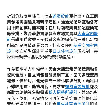
針對分歧應用場景，杜東
遊艇設計
亞指出，
在工商
業領域需圍繞負荷精準建設，通過光儲深度融會有
用下降企業用能本錢；在戶用領域則需加速虛擬電
廠安排，聚合疏散資源參與市場買賣以
大直室內設
計
保證用戶收益。
光儲融會與源網荷儲一體化這類
創新場景具備商業潛力，杜東亞呼吁
商業空間室內
設計
樹立新型儲能容量電
日式住宅設計
價機制，并
摸索金融衍生品以對沖電價波動風險。
作為聰明動力引領者，
天合大族聚焦光儲產業融會
協同發展，自立研發智能微網平臺，面向多種應用
場景，供給用戶側光儲充一體化解決計劃，滿足用
戶錯峰用電、動態增容、需求響
禪風室內設計
應及
新動力消納等焦點需求
私人招待所設計
，并通過對
光伏、儲能、充電樁及可調節負荷等資源的優化設
置裝備擺設與調度，勝利實
民生社區室內設計
現系