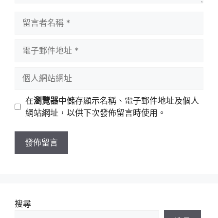
留
言
者
電
名
子
稱
郵
個
件
人
地
網
在
瀏覽器
中儲存顯示名稱、電子郵件地址及個人
址
站
網站網址，以供下次發佈留言時使用。
網
址
搜尋