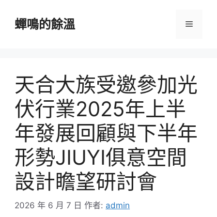
跳
至
蟬鳴的餘溫
選
主
要
單
內
容
天合大族受邀參加光
伏行業2025年上半
年發展回顧與下半年
形勢JIUYI俱意空間
設計瞻望研討會
2026 年 6 月 7 日
作者:
admin