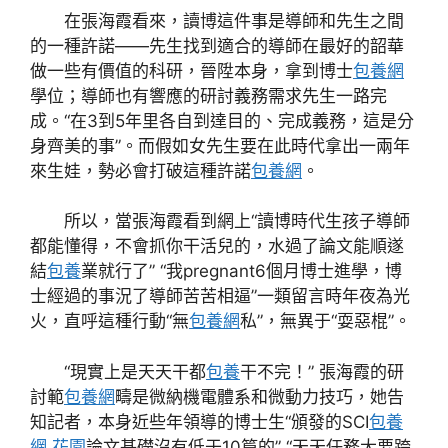
在張海霞看來，讀博這件事是導師和先生之間
的一種許諾——先生找到適合的導師在最好的韶華
做一些有價值的科研，晉陞本身，拿到博士
包養網
學位；導師也有響應的研討義務需求先生一路完
成。“在3到5年里各自到達目的、完成義務，這是分
身齊美的事”。而假如女先生要在此時代拿出一兩年
來生娃，勢必會打破這種許諾
包養網
。
所以，當張海霞看到網上“讀博時代生孩子導師
都能懂得，不會抓你干活兒的，水過了論文能順遂
結
包養
業就行了” “我pregnant6個月博士進學，博
士經過的事況了導師苦苦相逼”一類留言時年夜為光
火，直呼這種行動“無
包養網
私”，無異于“耍惡棍”。
“現實上是天天干都
包養
干不完！” 張海霞的研
討範
包養網
疇是微納機電體系和微動力技巧，她告
知記者，本身近些年領導的博士生“頒發的SCI
包養
網 花園
論文基礎沒有低于10篇的” “天天任務大要跨