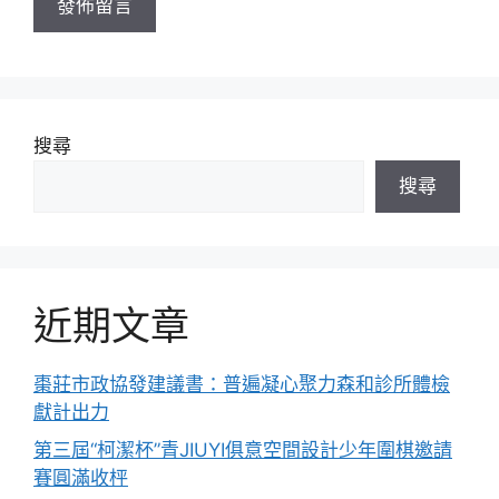
搜尋
搜尋
近期文章
棗莊市政協發建議書：普遍凝心聚力森和診所體檢
獻計出力
第三屆“柯潔杯”青JIUYI俱意空間設計少年圍棋邀請
賽圓滿收枰