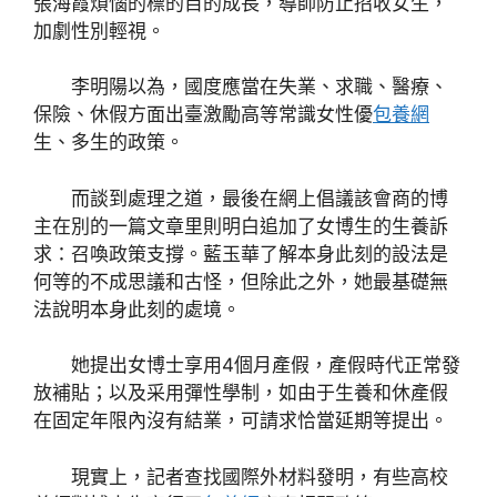
張海霞煩惱的標的目的成長，導師防止招收女生，
加劇性別輕視。
李明陽以為，國度應當在失業、求職、醫療、
保險、休假方面出臺激勵高等常識女性優
包養網
生、多生的政策。
而談到處理之道，最後在網上倡議該會商的博
主在別的一篇文章里則明白追加了女博生的生養訴
求：召喚政策支撐。藍玉華了解本身此刻的設法是
何等的不成思議和古怪，但除此之外，她最基礎無
法說明本身此刻的處境。
她提出女博士享用4個月產假，產假時代正常發
放補貼；以及采用彈性學制，如由于生養和休產假
在固定年限內沒有結業，可請求恰當延期等提出。
現實上，記者查找國際外材料發明，有些高校