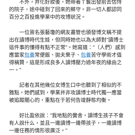
不外，并化好妝後，她帶著丫鬟出發前去怙恃
的院子，途中碰到了回來的蔡守。非一切人都認同
百分之百投進學業中的攻博狀況。
一位簽名張藝瓊的網友盡管也頒發博文稱不提
出在讀博時代生娃，但同時她也以為大師對“讀博士
這件事的懂得有點不正常”。她寫道：“（人們）感到
應當家
包養
常便飯、拋夫棄子、
包養
苦守學術才值
得稱贊，這是形成良多人讀博壓力過年夜的緣由之
一。”
記者在其他幾位女博生口中也聽到了相似的不
雅點，她們感到，學業并非攻讀博士時代獨一應當
被追蹤關心的，重點在于若何告竣靜態均衡。
好比盈依說：“我地點的黌舍，讀博生孩子不會
有人說什么，並且一邊讀博一邊帶孩子，一邊讀博
一邊任務的情形很廣泛。”