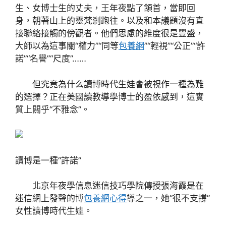
生、女博士生的丈夫，王年夜點了頷首，當即回
身，朝著山上的靈梵剎跑往。以及和本議題沒有直
接聯絡接觸的傍觀者。他們思慮的維度很是豐盛，
大師以為這事關“權力”“同等
包養網
”“輕視”“公正”“許
諾”“名譽”“尺度”……
但究竟為什么讀博時代生娃會被視作一種為難
的選擇？正在美國讀教導學博士的盈依感到，這實
質上關乎“不雅念”。
讀博是一種“許諾”
北京年夜學信息迷信技巧學院傳授張海霞是在
迷信網上發聲的博
包養網心得
導之一，她“很不支撐”
女性讀博時代生娃。