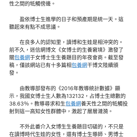
性之間的牴觸傍邊。
盈依博士生進學的日子和預產期是統一天。這
聽起來有點不成思議。
在良多人的認知里，讀博和生娃是相沖突的。
前不久，迷信網博文《女博士的生養窘境》激發了
關
包養網
于女博士生生養題目的年夜會商。截至發
稿，僅該網站已有十多篇相
包養網
干博文陸續頒
發。
由教導部發布的《2016年教導統計數據》顯
示，我國女博士生人數為132132，占博士生總數的
38.63％。教導尋求和生
包養網
養天性之間的牴觸投
射到這一高知女性群體中，激起了層層漣漪。
不外此番介入女博生生養題目切磋的，不只是
在讀博時代生娃的女性，還有博士生導師、男博士