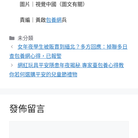
圖片｜視覺中國（圖文有關）
責編｜黃啟
包養網
兵
分
未分類
類
女年夜學生被販賣到緬北？多方回應：掉聯多日
查包養網心得，已報警
網紅玩具平安隱患年夜揭秘 專家臺包養心得教
你若何選購平安的兒童節禮物
發佈留言
留
言