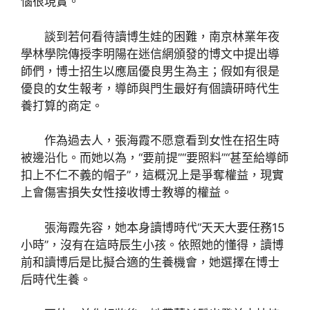
惱很現實。
談到若何看待讀博生娃的困難，南京林業年夜
學林學院傳授李明陽在迷信網頒發的博文中提出導
師們，博士招生以應屆優良男生為主；假如有很是
優良的女生報考，導師與門生最好有個讀研時代生
養打算的商定。
作為過去人，張海霞不愿意看到女性在招生時
被邊沿化。而她以為，“要前提”“要照料”“甚至給導師
扣上不仁不義的帽子”，這概況上是爭奪權益，現實
上會傷害損失女性接收博士教導的權益。
張海霞先容，她本身讀博時代“天天大要任務15
小時”，沒有在這時辰生小孩。依照她的懂得，讀博
前和讀博后是比擬合適的生養機會，她選擇在博士
后時代生養。