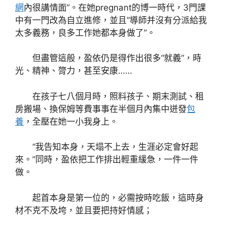
網
內很講情面”。在她pregnant的博一時代，3門課
中有一門改為自立進修，並且“導師并沒有分派給我
太多義務，良多工作她都本身做了”。
但盡管這般，盈依仍是得作出很多“就義”，時
光、精神、膂力，甚至安康……
在孩子七八個月時，照料孩子、期末測試、租
房搬場、換保姆等費事事在半個月內集中迸發
包
養
，全壓在她一小我身上。
“我告知本身，天塌不上去，生涯必定會好起
來。”同時，盈依把工作排出輕重緩急，一件一件
做。
起首本身是第一位的，必需按時吃飯，這時身
材不克不及垮，並且要把持好情感；