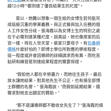
越12小時”“都到達了優良結業生的尺度”。
是以，她難以想象一個生娃的女博生若何能完
成這般沉重的學業義務。與正式餐與加入任務的個
人工作女性分歧，張海霞以為女博士生的特別之處
在于必需到達某種尺度，說真話，她也像席家的后
宮一樣，待在人世天堂。裴家只要母子，有
包養網
價格
什麼好怕的？即博士學位所對應的學術程度，
這一程度或許會因導師的詳細請求而有異，而吃苦
鉆研和練習是到達結業程度的需要保證。
“假如他人都在辛勞盡力，而她往生孩子，最后
放水讓她結業，對其他先生不公正，也有損全部博
士群體的名譽。” 張海霞說，“而假如延期結業，還
需求對她支出額定的贊助。”
“那不是讓導師都不敢收女先生了？”張海霞的煩