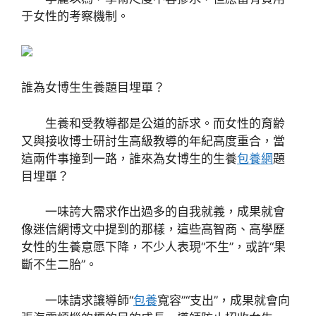
于女性的考察機制。
誰為女博生生養題目埋單？
生養和受教導都是公道的訴求。而女性的育齡
又與接收博士研討生高級教導的年紀高度重合，當
這兩件事撞到一路，誰來為女博生的生養
包養網
題
目埋單？
一味誇大需求作出過多的自我就義，成果就會
像迷信網博文中提到的那樣，這些高智商、高學歷
女性的生養意愿下降，不少人表現“不生”，或許“果
斷不生二胎”。
一味請求讓導師“
包養
寬容”“支出”，成果就會向