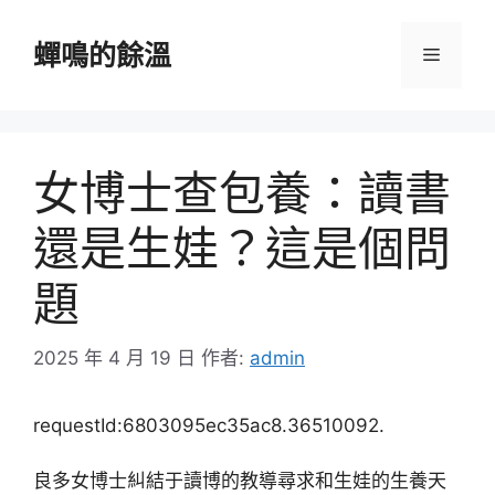
跳
至
蟬鳴的餘溫
選
主
要
單
內
容
女博士查包養：讀書
還是生娃？這是個問
題
2025 年 4 月 19 日
作者:
admin
requestId:6803095ec35ac8.36510092.
良多女博士糾結于讀博的教導尋求和生娃的生養天