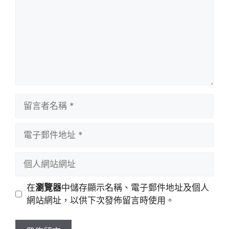
留
言
者
電
名
子
稱
郵
個
件
人
地
網
在
瀏覽器
中儲存顯示名稱、電子郵件地址及個人
址
站
網站網址，以供下次發佈留言時使用。
網
址