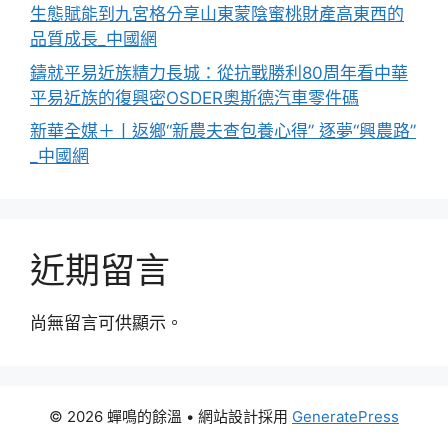
生態賦能到九宮格分享山東蒙陰蜜桃財產高東西的
品質成長_中國網
鑄就平易近族精力長城：從抗戰勝利80周年看中華
平易近族的復興密OSDER奧斯德汽車零件碼
新華全媒＋丨返鄉“新農夫查包養心得” 逐夢“興農路”
_中國網
近期留言
尚無留言可供顯示。
© 2026 蟬鳴的餘溫
• 網站設計採用
GeneratePress