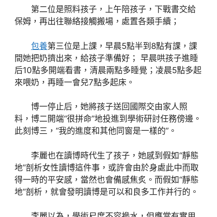
第二位是照料孩子，上午陪孩子，下戰書交給
保姆，再出往聯絡接觸搬場，處置各類手續；
包養
第三位是上課，早晨5點半到8點有課，課
間她把奶擠出來，給孩子準備好； 早晨哄孩子進睡
后10點多開端看書，清晨兩點多睡覺；凌晨5點多起
來喂奶，再睡一會兒7點多起床。
博一停止后，她將孩子送回國際交由家人照
料，博二開端“很拼命”地投進到學術研討任務傍邊。
此刻博三，“我的進度和其他同窗是一樣的”。
李麗也在讀博時代生了孩子，她感到假如“靜態
地”剖析女性讀博這件事，或許會由於身處此中而取
得一時的平安感，當然也會備感焦炙。而假如“靜態
地”剖析，就會發明讀博是可以和良多工作并行的。
李麗以為，學術尺度不容摻水，但應當有實用