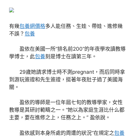
有幾
包養網價格
多人能任務、生娃、帶娃、進修幾
不誤？
包養
盈依在美國一所“排名前200”的年夜學攻讀教導
學博士，此
包養
刻是博士在讀第三年。
29歲她請求博士時不測pregnant，而后同時拿
到游玩簽證和先生簽證，挺著年夜肚子過了美國海
關。
盈依的導師是一位年屆七旬的教導學家，女性
教導是其研討範疇之一。“她以為家庭生涯比什么都
主要，要在進修之上，任務之上。” 盈依說。
盈依感到本身所處的周遭的狀況“在規定之
包養