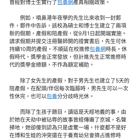
曾經對博士生實行了
包養網
產真相關政策。
例如，噴鼻港年夜學的先生比來收到一封郵
件，郵件中告訴，該校為碩士和博士生建立了兩項
新的假期，產假和陪產假，從9月1日起開端實施。
請求假期并提交注冊醫師開的證實書后，先生可休
持續10周的產假，不順延在校進修
包養網
時長。休
假時代，獎學金正常發放，但計進先生正常進修時
代的獎學金總額，不作為額定補助。
除了女先生的產假，對于男先生也建立了5天的
陪產假。在配頭/伴侶每次臨蓐時，男先生可以一次
性休完，也可以
包養
分分歧時光休。
而除了生孩子題目，讀這是天經地義的事，由
於她在天劫中被玷辱的故事曾經傳遍了京城，名聲
掃地，她卻傻到認為只是虛驚一場，什麼都不是好
在博和生娃的沖突還在于養育幼兒會擠占進修時