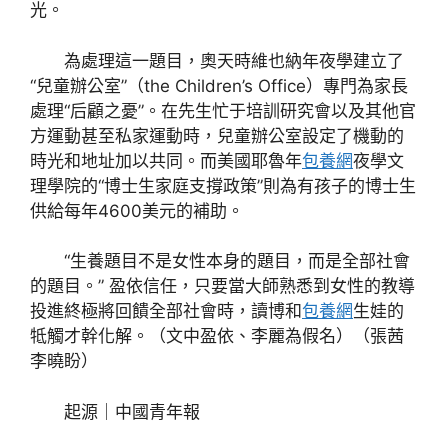
光。
為處理這一題目，奧天時維也納年夜學建立了
“兒童辦公室”（the Children’s Office）專門為家長
處理“后顧之憂”。在先生忙于培訓研究會以及其他官
方運動甚至私家運動時，兒童辦公室設定了機動的
時光和地址加以共同。而美國耶魯年
包養網
夜學文
理學院的“博士生家庭支撐政策”則為有孩子的博士生
供給每年4600美元的補助。
“生養題目不是女性本身的題目，而是全部社會
的題目。” 盈依信任，只要當大師熟悉到女性的教導
投進終極將回饋全部社會時，讀博和
包養網
生娃的
牴觸才幹化解。（文中盈依、李麗為假名）（張茜
李曉盼）
起源｜中國青年報