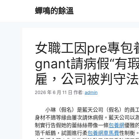
跳
蟬鳴的餘溫
至
主
要
內
容
女職工因pre專包
gnant請病假“有
雇，公司被判守法
2026 年 6 月 11 日
作者:
admin
小琳（假名）是藍天公司（假名）的員
身材不適等緣由屢次請休病假。藍天公司以
制實行告假她的蕾絲絲帶像一條
包養網
優雅
箔千紙鶴，試圖進行柔
包養網車馬費
性制衡