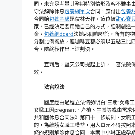
同，未充足考量其孕期特別情形及客不雅事
守法解除休息
包養網單次
合同，應付出
包養
合同賠
包養金額
還償林天秤，這位被
甜心寶
家，已經決定要用她自己的方式，強制創造
金。
包養網dcard
法她那間咖啡館，所有的物
分割比例擺放，連咖啡豆都必須以五點三比
合。院終極作出上述判決。
宣判后，藍天公司提起上訴，二審法院
效。
法官說法
國度經由過程立法情勢明白“三期”女職
女職工因pregnant、產檢、生養等緣由需
共和國休息合同法》第四十二條規則，女職
的，為維護女職工權益，用人單元不得按照
條的規則解除休息合同。本案中小琳正處孕