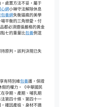
由，處置方法不妥，屬于
甜心網
小琳守法解除休息
貝包養網
失衡逼瘋的美學
一場平衡的三角戀愛。付
品都必須遵循嚴格的黃金
四點七的重量比
包養
例混
保持原判。該判決現已失
工享有特別維
包養
護，保證
求休假的權力。《中華國民
工在孕期、產期、哺乳期
本法第四十條、第四十一
期，確因產檢、身材不適