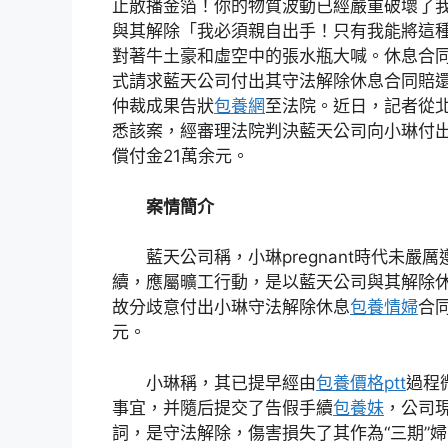
止散播金箔！你的物質波動已經嚴重破壞了
與其解除「我必須親自出手！只有我能將這
對著牛土豪和虛空中的張水瓶大喊。休息合
式請求藍天公司付出其守法解除休息合同賠
仲裁成果告狀
包養網
至法院。近日，記者從
悉該案，經審理法院判決藍天公司向小琳付
償付金21萬余元。
案情簡介
藍天公司稱，小琳pregnant時代未嚴
續，應屬曠工行動，是以藍天公司與其解除
故分歧意付出小琳守法解除休息
包養情婦
合同
元。
小琳稱，其已提早經由
包養價格ptt
過程
事宜，并隨后提交了告假手續
包養妹
，公司
詞，是守法解除，傷害損失了其作為“三期”