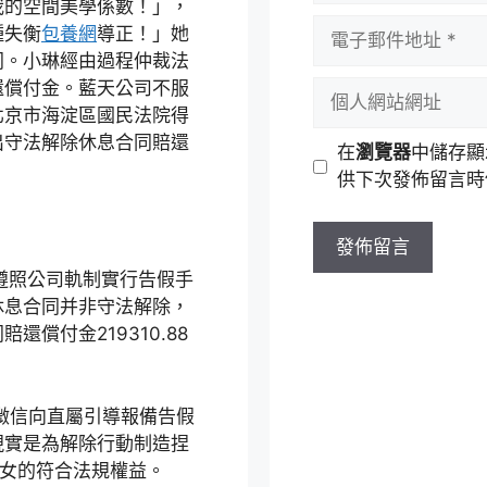
我的空間美學係數！」，
者
電
種失衡
包養網
導正！」她
名
子
同。小琳經由過程仲裁法
稱
郵
還償付金。藍天公司不服
個
件
北京市海淀區國民法院得
人
地
出守法解除休息合同賠還
網
在
瀏覽器
中儲存顯
址
站
供下次發佈留言時
網
址
厲遵照公司軌制實行告假手
休息合同并非守法解除，
賠還償付金219310.88
微信向直屬引導報備告假
現實是為解除行動制造捏
婦女的符合法規權益。