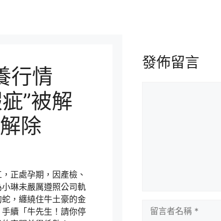
發佈留言
養行情
留
瑕疵”被解
言
解除
工，正處孕期，因產檢、
為小琳未嚴厲遵照公司軌
的蛇，纏繞住牛土豪的金
留
。手續「牛先生！請你停
言