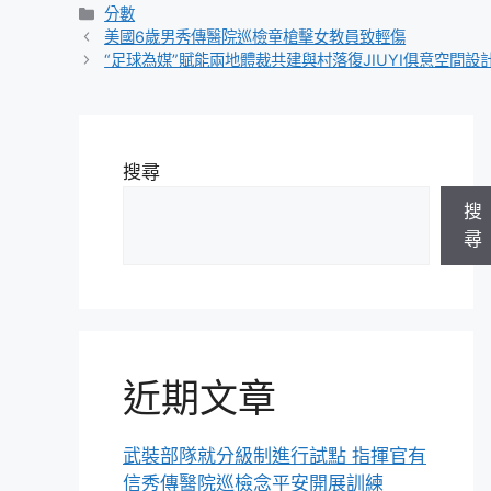
分
分數
類
美國6歲男秀傳醫院巡檢童槍擊女教員致輕傷
“足球為媒”賦能兩地體裁共建與村落復JIUYI俱意空間設
搜尋
搜
尋
近期文章
武裝部隊就分級制進行試點 指揮官有
信秀傳醫院巡檢念平安開展訓練