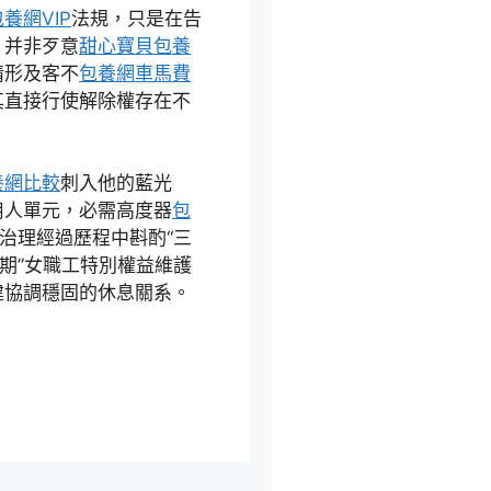
養網VIP
法規，只是在告
，并非歹意
甜心寶貝包養
情形及客不
包養網車馬費
其直接行使解除權存在不
養網比較
刺入他的藍光
用人單元，必需高度器
包
人治理經過歷程中斟酌“三
三期”女職工特別權益維護
建協調穩固的休息關系。