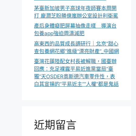
茅臺新加坡男子高球年夜師賽本周開
打 龐潤芝盼勝億嵐辦公室設計利衛冕
產后身體癡肥屏幕抽像走樣 導演台
包養app強迫周濤減肥
高東西的品質成長調研行｜北京“甜心
查包養網花鄉”進級“漂亮財產”_中國網
臺灣花蓮陸配女村長被解職，國臺辦
回應：充足裸露平易近進黨當局“臺
獨”天OSDER奧斯德汽車零件性，表
白其宣揚的“平易近主”“人權”都是鬼話
近期留言