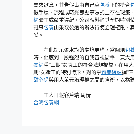
需求歇息，其告假事由自己真
包養
正的符合
包
假手續、流程或時光節點等法式上存在瑕疵
網
曠工或嚴重違紀，公司應斟酌其孕期特別
雅事
包養
由采取公道的辦法行使治理權限，
妥。
在此提示張水瓶的處境更糟，當圓規
包
時，他感到一股強烈的自我審視衝擊。寬大
養網
重“三期”女職工的符合法規權益，在用
期”女職工的特別情形，對的掌
包養網站
握“
甜心網
與用人單元治理權之間的均衡，以構
工人日報客戶端 周倩
台灣包養網