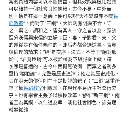
常的具體內容可以不斷損益，但其效能與感化始終
可以維持一個社會良性運轉，古今不易，中外無
別，恰是在這一意義上便可以說“天不變道亦不變
舞
蹈教室
”。而對于“三綱”，大師則有明顯不合，守
之，棄之，調和之，皆有其人。守之者以為，應該
區分漢儒與宋儒的立場；臣、妻、子對君、夫、父
的遵從是有條件條件的，即后者都合適道義、職責
與倫理的請求；“綱”是次序、法式，不等于“絕對服
從”；“君為臣綱”可以被詮釋為下級服從上級，這一
次序是普適的，古今中西概無破例。而棄之者則多
堅持“糟粕論”，完整是歷史渣滓；確定其歷史感化，
其在明天的價值則在于是批評的靶子；“三綱”嚴重疏
忽了權
舞蹈教室
利概念，在現代平易近主社會行欠
亨。也有學者主張予以積極改革，發布“新三綱”，兩
者互為其綱，以仁道為準，淡化社會腳色，誰有理
就遵從誰。