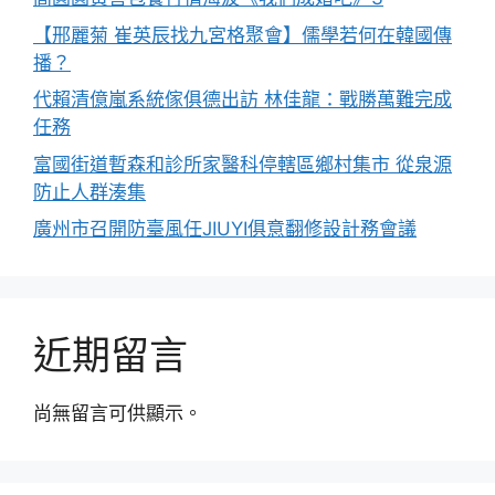
【邢麗菊 崔英辰找九宮格聚會】儒學若何在韓國傳
播？
代賴清億嵐系統傢俱德出訪 林佳龍：戰勝萬難完成
任務
富國街道暫森和診所家醫科停轄區鄉村集市 從泉源
防止人群湊集
廣州市召開防臺風任JIUYI俱意翻修設計務會議
近期留言
尚無留言可供顯示。