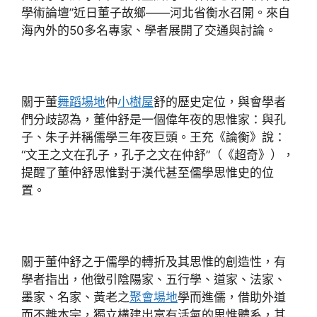
學術論壇”近日董子故鄉——河北省衡水召開。來自
海內外的50多名專家、學者展開了交通與討論。
關于董
舞蹈場地
仲
小樹屋
舒的歷史定位，與會學者
們分歧認為，董仲舒是一個偉年夜的思惟家：與孔
子、朱子并稱儒學三年夜巨頭。王充《論衡》說：
“文王之文在孔子，孔子之文在仲舒”（《超奇》），
提醒了董仲舒思惟對于漢代甚至儒學思惟史的位
置。
關于董仲舒之于儒學的轉折及其思惟的創造性，有
學者指出，他徵引陰陽家、五行學、道家、法家、
墨家、名家、黃老之
聚會場地
學而進儒，借助外道
而不離本宗，獨立構建出富有活氣的思惟體系，其