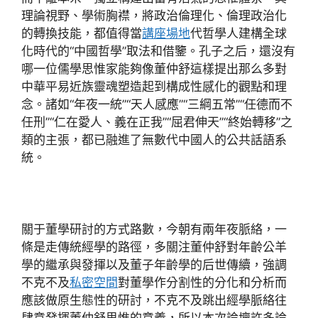
理論視野、學術胸襟，將政治倫理化、倫理政治化
的轉換技能，都值得當
講座場地
代哲學人建構全球
化時代的“中國哲學”取法和借鑒。孔子之后，還沒有
哪一位儒學思惟家能夠像董仲舒這樣提出那么多對
中華平易近族靈魂塑造起到構成性感化的觀點和理
念。諸如“年夜一統”“天人感應”“三綱五常”“任德而不
任刑”“仁在愛人、義在正我”“屈君伸天”“終始轉移”之
類的主張，都已融進了無數代中國人的公共話語系
統。
關于董學研討的方式路數，今朝有兩年夜脈絡，一
條是走傳統經學的路徑，多關注董仲舒對年齡公羊
學的繼承與發揮以及董子年齡學的后世傳續，強調
不克不及
私密空間
對董學作分割性的分化和分析而
應該做原生態性的研討，不克不及跳出經學脈絡往