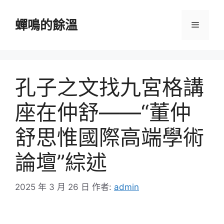
跳
至
蟬鳴的餘溫
選
主
要
單
內
容
孔子之文找九宮格講
座在仲舒——“董仲
舒思惟國際高端學術
論壇”綜述
2025 年 3 月 26 日
作者:
admin