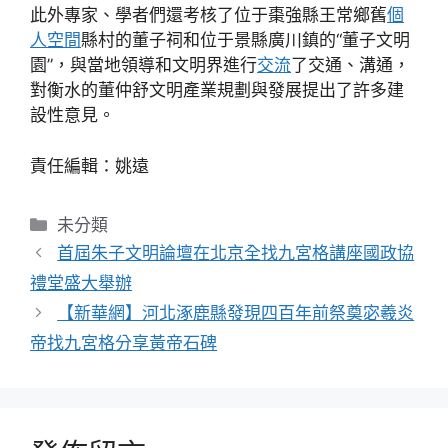
此外專家、學者們還考核了位于棗強縣王常鄉舊
個
人空間
縣村的董子祠和位于景縣廣川鎮的“董子文明
園”，與當地領導和文明界進行
交流
了交通、溝通，
對衡水的董仲舒文明產業規劃與發展提出了許多建
設性意見。
責任編輯：姚遠
分
未分類
類
首屆朱子文明論壇在北京全找九宮格講座國政協
禮堂盛大舉辦
【新華網】河北涿鹿縣發現四百年前祭奠宓羲炎
帝找九宮格分享黃帝石碑