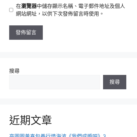
地
網
在
瀏覽器
中儲存顯示名稱、電子郵件地址及個人
址
站
網站網址，以供下次發佈留言時使用。
網
址
搜尋
搜尋
近期文章
高圓圓黃喜包養行情海波《我們成婚吧》3