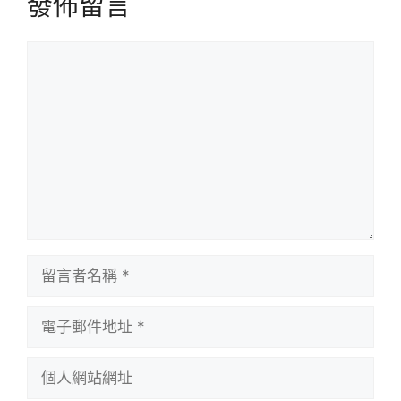
發佈留言
留
言
留
言
者
電
名
子
稱
郵
個
件
人