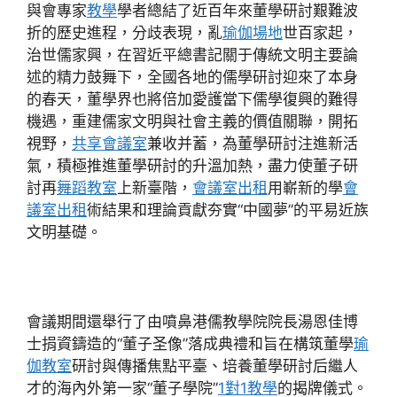
與會專家
教學
學者總結了近百年來董學研討艱難波
折的歷史進程，分歧表現，亂
瑜伽場地
世百家起，
治世儒家興，在習近平總書記關于傳統文明主要論
述的精力鼓舞下，全國各地的儒學研討迎來了本身
的春天，董學界也將倍加愛護當下儒學復興的難得
機遇，重建儒家文明與社會主義的價值關聯，開拓
視野，
共享會議室
兼收并蓄，為董學研討注進新活
氣，積極推進董學研討的升溫加熱，盡力使董子研
討再
舞蹈教室
上新臺階，
會議室出租
用嶄新的學
會
議室出租
術結果和理論貢獻夯實“中國夢”的平易近族
文明基礎。
會議期間還舉行了由噴鼻港儒教學院院長湯恩佳博
士捐資鑄造的“董子圣像”落成典禮和旨在構筑董學
瑜
伽教室
研討與傳播焦點平臺、培養董學研討后繼人
才的海內外第一家“董子學院”
1對1教學
的揭牌儀式。