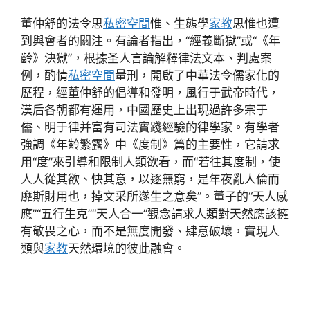
董仲舒的法令思
私密空間
惟、生態學
家教
思惟也遭
到與會者的關注。有論者指出，“經義斷獄”或“《年
齡》決獄”，根據圣人言論解釋律法文本、判處案
例，酌情
私密空間
量刑，開啟了中華法令儒家化的
歷程，經董仲舒的倡導和發明，風行于武帝時代，
漢后各朝都有運用，中國歷史上出現過許多宗于
儒、明于律并富有司法實踐經驗的律學家。有學者
強調《年齡繁露》中《度制》篇的主要性，它請求
用“度”來引導和限制人類欲看，而“若往其度制，使
人人從其欲、快其意，以逐無窮，是年夜亂人倫而
靡斯財用也，掉文采所遂生之意矣”。董子的“天人感
應”“五行生克”“天人合一”觀念請求人類對天然應該擁
有敬畏之心，而不是無度開發、肆意破壞，實現人
類與
家教
天然環境的彼此融會。