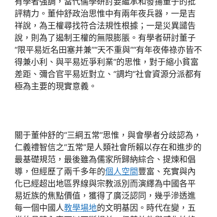
有學者強調，當代儒學研討要繼承和發揚董子的批
評精力。董仲舒政治思惟中有兩年夜兵器，一是吉
祥說，為王權尋找符合法規性根據；一是災異譴告
說，則為了遏制王權的無限膨脹。有學者研討董子
“限平易近名田塞并兼”“天不重與”“有年夜俸祿亦皆不
得兼小利、與平易近爭利業”的思惟，對于縮小貧富
差距、彌合官平易近對立、“調均”社會資源分派都有
極為主要的現實意義。
關于董仲舒的“三綱五常”思惟，與會學者分歧認為，
仁義禮智信之“五常”是人類社會所賴以存在和進步的
最基礎規范，最後雖為儒家所歸納綜合、提煉和倡
導，但經歷了兩千多年的
個人空間
豐富、充實與內
化已經超出地區界線與宗教派別而演繹為中國各平
易近族的焦點價值，獲得了廣泛認同，幾乎滲透進
每一個中國人
教學場地
的文明基因。時代在變，五