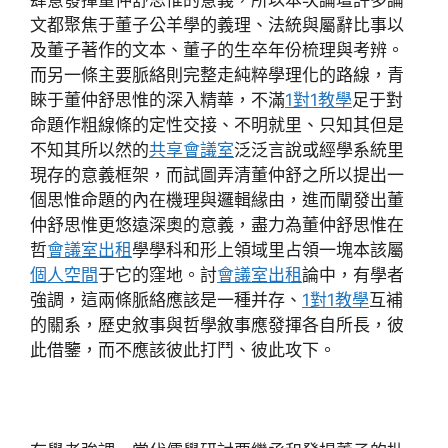
肆意發揮董仲舒思惟的意義，所以本次論壇許多論
文都聚焦于董子公羊學的義理、法統與屬辭比事以
及董子著作的文本、董子的生卒年份梳理與考辨。
而另一條主要脈絡則完整走純粹學理化的路線，青
睞于董仲舒思惟的深入精華，不滿
1對1教學
足于對
命題作粗線條的定性交接、不明就里、只知其但是
不知其所以然的
共享會議室
泛泛言說或經學系統里
現存的意義框架，而試圖弄清董仲舒之所以提出一
個思惟命題的內在機理與邏輯緣由，進而闡發出董
仲舒思惟更悠遠深奧的意義，盡力為董仲舒思惟在
哲
會議室出租
學學科和形上領域里占領一塊本該屬
個人空間
于它的窪地。討
會議室出租
論中，有學者
強調，這兩條脈絡應該是一種并存、
1對1教學
互補
的關系，歷史敘事與哲學敘事應發揮各自所長，彼
此借鑒，而不應該彼此打鬥、彼此攻下。