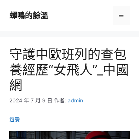
跳
至
蟬鳴的餘溫
選
主
要
單
內
容
守護中歐班列的查包
養經歷“女飛人”_中國
網
2024 年 7 月 9 日
作者:
admin
包養