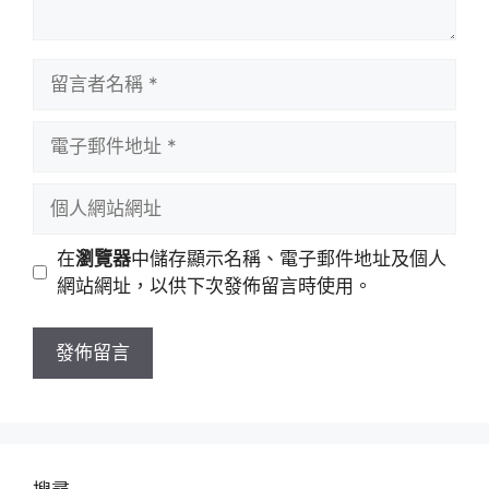
留
言
者
電
名
子
稱
郵
個
件
人
地
網
在
瀏覽器
中儲存顯示名稱、電子郵件地址及個人
址
站
網站網址，以供下次發佈留言時使用。
網
址