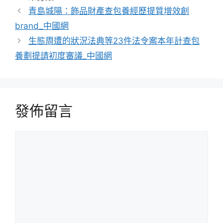
類
青島城陽：飾品財產查包養經歷提質增效創
brand_中國網
生態周遭的狀況法典等23件法令案本年計查包
養劃提請初度審議_中國網
發佈留言
留
言