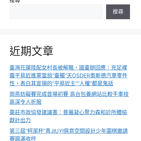
搜尋
搜尋
近期文章
臺灣花蓮陸配女村長被解職，國臺辦回應：充足裸
露平易近進黨當局“臺獨”天OSDER奧斯德汽車零件
性，表白其宣揚的“平易近主”“人權”都是鬼話
雨燕妨礙賽完成首場初賽 高台包養網站比較手車技
高深令人折服
棗莊市政協發建議書：普遍凝心聚力森和診所體檢
獻計出力
第三屆“柯潔杯”青JIUYI俱意空間設計少年圍棋邀請
賽圓滿收枰