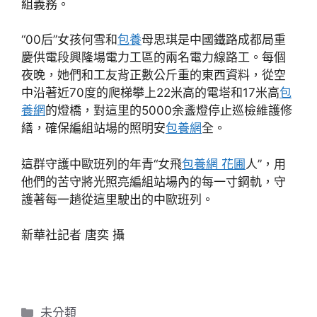
組義務。
“00后”女孩何雪和
包養
母思琪是中國鐵路成都局重
慶供電段興隆場電力工區的兩名電力線路工。每個
夜晚，她們和工友背正數公斤重的東西資料，從空
中沿著近70度的爬梯攀上22米高的電塔和17米高
包
養網
的燈橋，對這里的5000余盞燈停止巡檢維護修
繕，確保編組站場的照明安
包養網
全。
這群守護中歐班列的年青“女飛
包養網 花圃
人”，用
他們的苦守將光照亮編組站場內的每一寸鋼軌，守
護著每一趟從這里駛出的中歐班列。
新華社記者 唐奕 攝
分
未分類