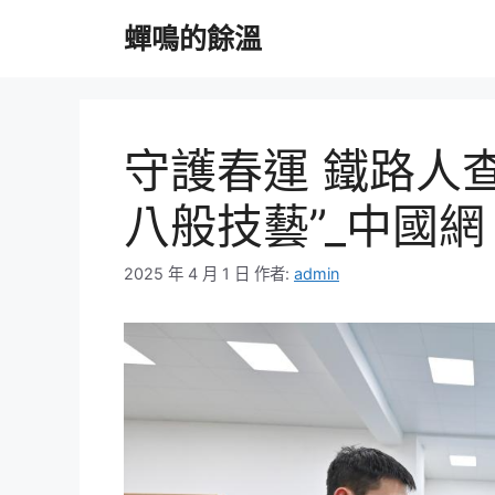
跳
蟬鳴的餘溫
至
主
要
內
容
守護春運 鐵路人
八般技藝”_中國網
2025 年 4 月 1 日
作者:
admin