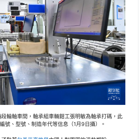
輛段輪軸車間，軸承組車輛鉗工張明敏為軸承打碼，此
承編號、型號、制造年代等信息（1月9日攝）。