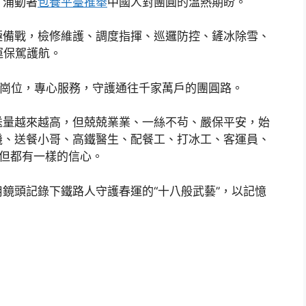
，涌動著
包養平臺推舉
中國人對團圓的溫熱期盼。
極備戰，檢修維護、調度指揮、巡邏防控、鏟冰除雪、
運保駕護航。
守崗位，專心服務，守護通往千家萬戶的團圓路。
送量越來越高，但兢兢業業、一絲不茍、嚴保平安，始
機、送餐小哥、高鐵醫生、配餐工、打冰工、客運員、
但都有一樣的信心。
鏡頭記錄下鐵路人守護春運的“十八般武藝”，以記憶