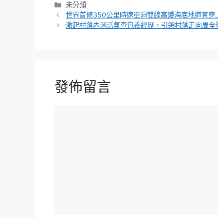
分
未分類
類
世界首條350公里時速單洞雙線高鐵海底地道貫穿
激起村落內涵活氣查包養經歷，引領村落走向周全
發佈留言
留
言