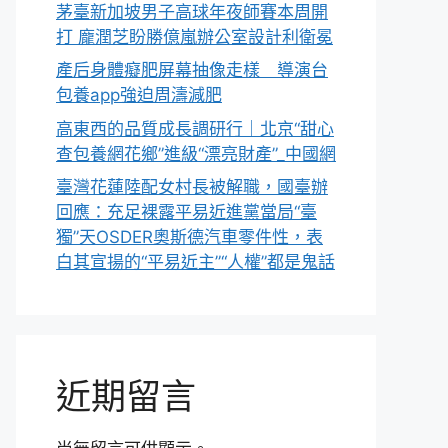
茅臺新加坡男子高球年夜師賽本周開
打 龐潤芝盼勝億嵐辦公室設計利衛冕
產后身體癡肥屏幕抽像走樣 導演台
包養app強迫周濤減肥
高東西的品質成長調研行｜北京“甜心
查包養網花鄉”進級“漂亮財產”_中國網
臺灣花蓮陸配女村長被解職，國臺辦
回應：充足裸露平易近進黨當局“臺
獨”天OSDER奧斯德汽車零件性，表
白其宣揚的“平易近主”“人權”都是鬼話
近期留言