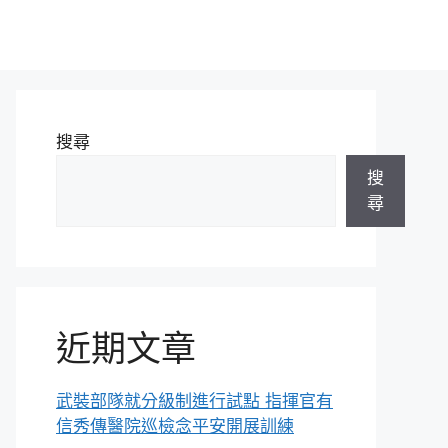
搜尋
搜
尋
近期文章
武裝部隊就分級制進行試點 指揮官有
信秀傳醫院巡檢念平安開展訓練