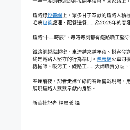
一年一度的春運即將拉開年夜幕。回家路上
鐵路線
包養網
上，眾多甘于奉獻的鐵路人積
毛病
包養
處理、配餐送餐……為2025年的春
鐵路“十二時辰”，每時每刻都有鐵路職工堅
鐵路網越織越密、車流越來越年夜、搭客發
終是鐵路人堅守的行為準則。
包養網
火車司
機械師、吸污工、線路工……大師職責分歧，
春運前夜，記者走進忙碌的春運備戰現場，用
展現鐵路人默默奉獻的身影。
新華社記者 楊晨曦 攝