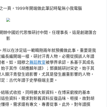
記之一頁，1999年開端做此筆記時髦無小我電腦
）開辦中國近代思惟研討中間，任理事長，這是創建匯合
影
年。所以在涉足這一範疇剛兩年就預備做此事，重要是我
從編長編開端一樣，研討汗青人物，必需從撰該人年譜
門者。如，錢穆之
舞蹈教室
被學界承認，系基于其成名
，始于其作《胡應麟年譜》；鄧廣銘研討宋史，始于其
對人類汗青發生過影響，尤其是發生嚴重影響的人物，
認定：古代年譜于史學極端主要。
一結賬式收拾，同時擴大新資料。在博采窮搜的基本
據這些資料，需求對新舊資料反復品味、咂摸，故對胡
些懂得，需求還有專文、專書從事。此外，對年譜撰