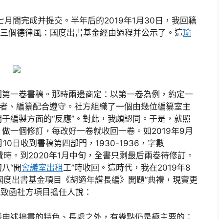
七月間完成并提交。半年后的2019年1月30日，我回籍
得兩三個德律風：國度出書基金經由過程并公示了。這
瑜
收回第一卷書稿。那時兩邊商定：以第一卷為例，約定一
作者、編纂配合遵守。社方組織了一個由幾位編纂室主
于編製方面的“反應”。對此，我頗認同。于是，就照
做一個修訂，每改好一卷就收回一卷。如2019年9月
0日收到書稿第四部門，1930-1936，字數
費時。到2020年1月中旬，全書只剩最后兩卷待修訂。
八“開
會議室出租
工”時收回。這時代，我在2019年8
“國度出書基金項目《胡適年譜長編》開題”典禮，現實更
我致函社方項目擔任人說：
議申述拙書的特色、長處之外，有幾點仍是極主要的：