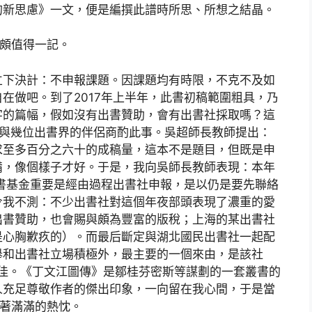
的新思慮》一文，便是編撰此譜時所思、所想之結晶。
也頗值得一記。
立下決計：不申報課題。因課題均有時限，不克不及如
在做吧。到了2017年上半年，此書初稿範圍粗具，乃
字的篇幅，假如沒有出書贊助，會有出書社採取嗎？這
間與幾位出書界的伴侶商酌此事。吳超師長教師提出：
求至多百分之六十的成稿量，這本不是題目，但既是申
備，像個樣子才好。于是，我向吳師長教師表現：本年
出書基金重要是經由過程出書社申報，是以仍是要先聯絡
令我不測：不少出書社對這個年夜部頭表現了濃重的愛
出書贊助，也會賜與頗為豐富的版稅；上海的某出書社
是心胸歉疚的）。而最后斷定與湖北國民出書社一起配
舉和出書社立場積極外，最主要的一個來由，是該社
頗佳。《丁文江圖傳》是鄒桂芬密斯等謀劃的一套叢書的
人充足尊敬作者的傑出印象，一向留在我心間，于是當
懷著滿滿的熱忱。