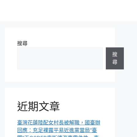
搜尋
搜
尋
近期文章
臺灣花蓮陸配女村長被解職，國臺辦
回應：充足裸露平易近進黨當局“臺