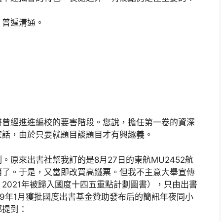
、普遍溝通。
書曾經進進編校的要害階段。您說，擔任第一卷的資深
家話，由於只要就題目談題目才有興趣義。
原來出書社幫我訂的是8月27日的東航MU2452航
消了。于是，又當即改買高鐵票。但我不主意大舉宣傳
2021年被歸入國度十四五重點計劃圖書），只由出書
19年1月獲批國度出書基金贊助發布后的簡訊年夜同小
都提到：