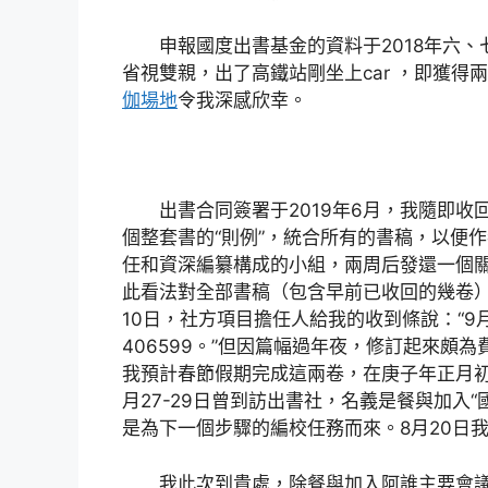
申報國度出書基金的資料于2018年六、
省視雙親，出了高鐵站剛坐上car ，即獲
伽場地
令我深感欣幸。
出書合同簽署于2019年6月，我隨即
個整套書的“則例”，統合所有的書稿，以便
任和資深編纂構成的小組，兩周后發還一個關
此看法對全部書稿（包含早前已收回的幾卷）
10日，社方項目擔任人給我的收到條說：“9月1
406599。”但因篇幅過年夜，修訂起來頗為
我預計春節假期完成這兩卷，在庚子年正月初
月27-29日曾到訪出書社，名義是餐與加入
是為下一個步驟的編校任務而來。8月20日
我此次到貴處，除餐與加入阿誰主要會