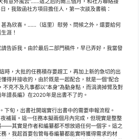
天有意外風云”……這之后的兩三個月，和社方聯絡接
3日，我致函社方項目擔任人，第一次談及書稿：
，甚為欣喜。……（這里）慰勞、問候之外，還要給何
護生涯！
就請告訴我。由於最后二部門稿件，早已弄好，我當發
。這時，大批的任務積存要趕工，再加上新的急切的出
懂得并接收的，由於既是一起配合，就是一個“配合
，不克不及凡事都以“本身”為動身點，而涓滴掉臂及對
年譜長編》在2020年是出書不了的。
上旬。下旬，出書社開端實行出書中的需要申報流程。
性年夜補葺。這一任務本擬兩個月內完成，但現實是整整
誤——其實是作者和編纂都不想放過任何一個字。這之
任務，我起首要包管每卷編纂都能實時獲得需求的材