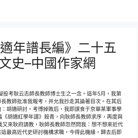
適年譜長編》二十五
-文史–中國作家網
于擬投考耿云志師長教師博士生之一念。這年5月，我第
師長教師批准我報考，并允我抄走其論著目次。在其后
向：胡適研討。考博掉敗后，我即謀食于京華某軍事學
拙編《胡適紅學年譜》殺青，向耿師長教師求序，再度與
，我又來耿府請教，耿師長教師忽然問我：想不想來近代
來這最高近代史研討機構求職，今得此機緣，歸去后即