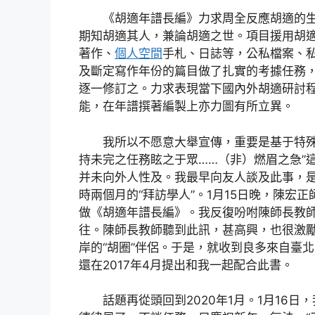
《胡適年譜長編》力求周全反應胡適的
期知胡適其人，兼論胡適之世。項目援用胡
著作、
個人空間
手札、日誌等，公私檔案、
及斷定寫作年份的篇目做了扎實的考據任務
逐一修訂之。力求表現當下國內外胡適研討
能，在年譜撰著編製上亦力圖有所立異。
我所以不愿意大舉宣傳，重要是基于特殊
持未完之任務眩之于眾……（非）燃眉之急”
并未向外人性及。我最早向友人談及此事，是2
時兩個月的“拜訪學人”。1月15日晚，陳宏
做《胡適年譜長編》。我反復吩咐陳師長教
往。陳師長教師聽到此訊，甚高興，也很激
岸的“胡圈”伴侶。于是，就收到良多來自臺
還在2017年4月提出和我一起配合此書。
話題再從頭回到2020年1月。1月16