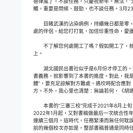
德律風了，不談任務，只慶祝新年。無法，“
觸，重要是問候、鼓勁，也不談任務。3月2
目睹武漢的沾染病例，持續幾日都是零
處的伴侶，給您打打氣，加倍珍重性命，愛
不了解您何處開工了嗎？假如開工了，
上。
湖北國民出書社似乎是6月份才停工的
書義務，就影響到了本書的進度。對此，我是
體”，要充足諒解對方難處，遇坎時配合應對
方。不外，我心里也清楚：無論若何，《胡適
本書的“三審三校”完成于2021年8月
2022年1月起，又對書稿做最后一次統合
連續三個月。這時代，任務緊湊而無任何耽
前的幾個校次亦如是。整部書稿普通是同時