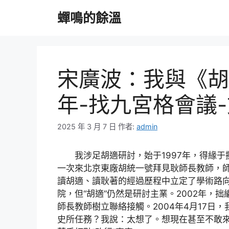
跳
蟬鳴的餘溫
至
主
要
內
容
宋廣波：我與《胡
年-找九宮格會議
2025 年 3 月 7 日
作者:
admin
我涉足胡適研討，始于1997年，得緣
一次來北京東廠胡統一號拜見耿師長教師，
讀胡適、讀耿著的經過歷程中立定了學術路
院，但“胡適”仍然是研討主業。2002年，
師長教師樹立聯絡接觸。2004年4月17日
史所任務？我說：太想了。想現在甚至不敢