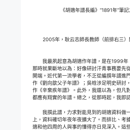
《胡適年譜長編》“1891年”筆
2005年，耿云志師長教師（前排右三
我最夙起意為胡適作年譜，是在1999
那時就果斷地以為：好像研討汗青事務要先
開端。近代第一流學者，不乏從編撰年譜進
作《劉向歆父子年譜》；吳晗涉足明史研討
作《辛棄疾年譜》。此外，我還以為，但凡
都應有翔實的年譜。總之，從那時起，我即
我撰此譜，力求對能見到的胡適資料做
上，資料確切年夜年夜擴大了。而排比、考
適和他四周的人與事的懂得亦日見深入。這