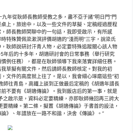
這十九年從耿師長教師受教之多，盡不亞于諸“明日門”門
餐桌上，旅途中，以及一些文件的草擬、定稿經過歷程
常，師長教師閑聊中的一句話，我即受啟示，有所感
時特殊贊佩梁漱溟評價胡適的“淺而明”三字，說梁氏
中，耿師說研討汗青人物，必定要特殊追蹤關心該人物
05年后的十多年，胡適研討會的日常事務（舉行研究
項慣例任務），都是在耿師領導下我來落實詳細任務。
后我草擬有關文件，然后請師長教師核定。對我的初
，文件的高度就上往了。是以，我會細心琢磨這些“初
師長教師往青島，高鐵上談到正做最后定稿的《胡適年譜長
書前不要有《胡適傳論》。我到飯店后的第一事，就是
予之啟示是，資料必定要精練，亦即耿師幾回再三誇大
料更要精練。第二條，擬置《胡適傳論》于書首的設法，
論》、年譜放在一路不和諧，決舍《傳論》。”