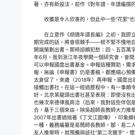
著，亦有新設法。前作《對年譜、年譜編撰
收獲是令人欣喜的，但此中一些“花絮”
在立意作《胡適年譜長編》之初，我即
期完成的話，將會很棘手——就不緊不慢地自
開端策劃出書。那時卻頗犯愁：四、五百萬
年6月，我到浙江年夜學開一個研究會，會
可以申報國度出書基金。申報這種贊助，需
報，無論《申報書》仍是書稿，都應細心預
太倉促了，來歲（2018年）再申報。國度
接觸出書社。在這一經過歷程中，有一事頗
好。北京某龍頭出書社甚至表現：即使沒有
也幾次來德律風商洽（后來，我對這些伴侶
合，基于三個來由。除吳超師長教師大力推
2007年出書過拙著《丁文江圖傳》，印象
一種，義務編纂是易簡師長教師。鄒、易二
友人推舉時，就預備與該社“第二次握手”，