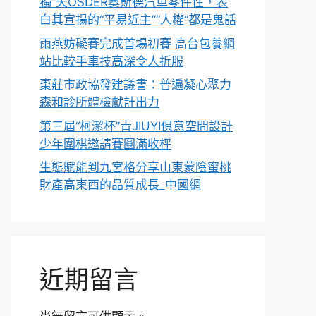
獨”天OSDER奧斯德汽車零件性，表
白其宣揚的“平易近主”“人權”都是鬼話
雨燕妨礙賽完成首場初賽 高台包養網
站比較手車技高深令人折服
棗莊市政協發建議書：普遍凝心聚力
森和診所體檢獻計出力
第三屆“柯潔杯”青JIUYI俱意空間設計
少年圍棋邀請賽圓滿收枰
生態賦能到九宮格分享山東蒙陰蜜桃
財產高東西的品質成長_中國網
近期留言