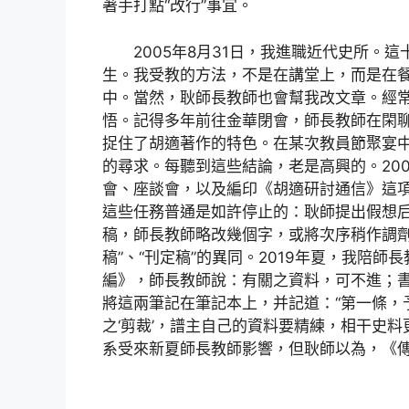
著手打點“改行”事宜。
2005年8月31日，我進職近代史所。
生。我受教的方法，不是在講堂上，而是在
中。當然，耿師長教師也會幫我改文章。經
悟。記得多年前往金華閉會，師長教師在閑聊
捉住了胡適著作的特色。在某次教員節聚宴
的尋求。每聽到這些結論，老是高興的。20
會、座談會，以及編印《胡適研討通信》這
這些任務普通是如許停止的：耿師提出假想
稿，師長教師略改幾個字，或將次序稍作調劑
稿”、“刊定稿”的異同。2019年夏，我陪
編》，師長教師說：有關之資料，可不進；
將這兩筆記在筆記本上，并記道：“第一條，
之‘剪裁’，譜主自己的資料要精練，相干史
系受來新夏師長教師影響，但耿師以為，《傳