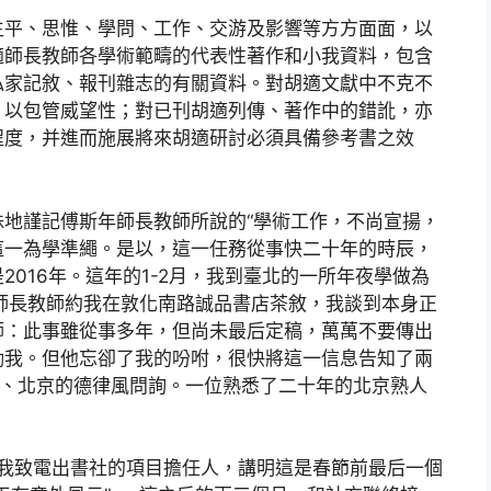
生平、思惟、學問、工作、交游及影響等方方面面，以
適師長教師各學術範疇的代表性著作和小我資料，包含
私家記敘、報刊雜志的有關資料。對胡適文獻中不克不
，以包管威望性；對已刊胡適列傳、著作中的錯訛，亦
程度，并進而施展將來胡適研討必須具備參考書之效
地謹記傅斯年師長教師所說的“學術工作，不尚宣揚，
這一為學準繩。是以，這一任務從事快二十年的時辰，
016年。這年的1-2月，我到臺北的一所年夜學做為
正師長教師約我在敦化南路誠品書店茶敘，我談到本身正
師：此事雖從事多年，但尚未最后定稿，萬萬不要傳出
勵我。但他忘卻了我的吩咐，很快將這一信息告知了兩
北、北京的德律風問詢。一位熟悉了二十年的北京熟人
日，我致電出書社的項目擔任人，講明這是春節前最后一個