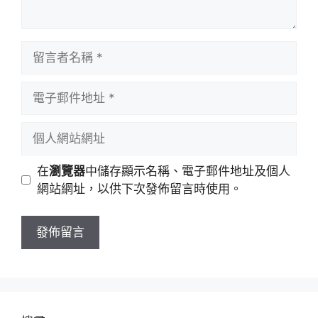
留
言
者
電
名
子
稱
郵
個
件
人
地
網
在
瀏覽器
中儲存顯示名稱、電子郵件地址及個人
址
站
網站網址，以供下次發佈留言時使用。
網
址