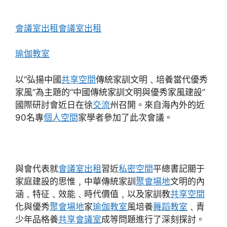
會議室出租
會議室出租
瑜伽教室
以“弘揚中國
共享空間
傳統家訓文明﹑培養當代優秀
家風”為主題的“中國傳統家訓文明與優秀家風建設”
國際研討會近日在徐
交流
州召開。來自海內外的近
90名專
個人空間
家學者參加了此次會議。
與會代表就
會議室出租
習近
私密空間
平總書記關于
家庭建設的思惟﹐中華傳統家訓
聚會場地
文明的內
涵﹑特征﹑效能﹑時代價值﹐以及家訓教
共享空間
化與優秀
聚會場地
家
瑜伽教室
風培養
舞蹈教室
﹑青
少年品格養
共享會議室
成等問題進行了深刻探討。