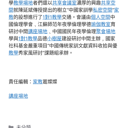
學
教學場地
者們還以
共享會議室
濃厚的興趣
共享空
間
就陳延斌傳授提出的樹立“中國家訓學
私密空間
”
家
教
的設想進行了
1對1教學
交通。會議由
個人空間
中
國倫理學會﹑江蘇師范年夜學倫理學德
瑜伽教室
育
研討中間
講座場地
﹑中國國民年夜學倫理
聚會場地
學與
1對1教學
品德
小樹屋
建設研討中間主辦﹐國家
社科基金嚴重項目“中國傳統家訓文獻資料收拾與優
教學
秀家風研討”課題組承辦。
責任編輯：
家教
葛燦燦
講座場地
分
未分類