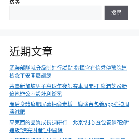
搜尋
搜尋
近期文章
武裝部隊就分級制進行試點 指揮官有信秀傳醫院巡
檢念平安開展訓練
茅臺新加坡男子高球年夜師賽本周開打 龐潤芝盼勝
億嵐辦公室設計利衛冕
產后身體癡肥屏幕抽像走樣 導演台包養app強迫周
濤減肥
高東西的品質成長調研行｜北京“甜心查包養網花鄉”
進級“漂亮財產”_中國網