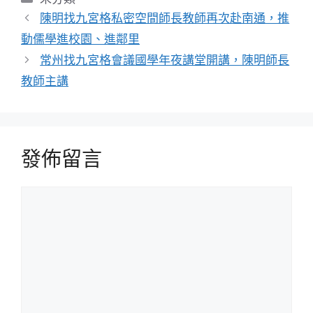
類
陳明找九宮格私密空間師長教師再次赴南通，推
動儒學進校園、進鄰里
常州找九宮格會議國學年夜講堂開講，陳明師長
教師主講
發佈留言
留
言