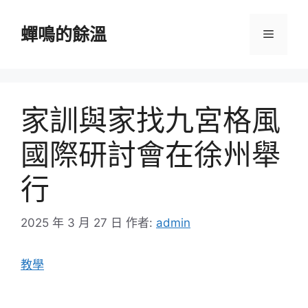
跳
至
蟬鳴的餘溫
選
主
要
單
內
容
家訓與家找九宮格風
國際研討會在徐州舉
行
2025 年 3 月 27 日
作者:
admin
教學